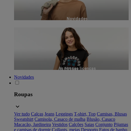
Novidades
As nossas licenças
Novidades
Roupas
Ver tudo
Calças
Jeans
Leggings
T-shirt, Top
Camisas, Blusas
Sweatshirt
Camisola, Casaco de malha
Blusão, Casaco
Macacão, Jardineira
Vestidos
Calções
Saias
Conjunto
Pijamas
e camisas de dormir
Collants, meias
Desporto
Fatos de banho