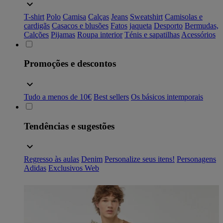
T-shirt
Polo
Camisa
Calças
Jeans
Sweatshirt
Camisolas e
cardigãs
Casacos e blusões
Fatos
jaqueta
Desporto
Bermudas,
Calções
Pijamas
Roupa interior
Ténis e sapatilhas
Acessórios
Promoções e descontos
Tudo a menos de 10€
Best sellers
Os básicos intemporais
Tendências e sugestões
Regresso às aulas
Denim
Personalize seus itens!
Personagens
Adidas
Exclusivos Web