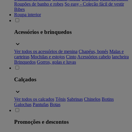
Roupões de banho e robes
So easy - Coleção fácil de vestir
Bibes
Roupa interior
Acessórios e brinquedos
Ver todos os acessórios de menina
Chapéus, bonés
Malas e
carteiras
Mochilas e estojos
Cinto
Acessórios cabelo
lancheira
Brinquedos
Gorros, golas e luvas
Calçados
Ver todos os calçados
Ténis
Sabrinas
Chinelos
Botins
Galochas
Pantufas
Botas
Promoções e descontos