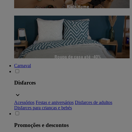
Kiabi Home
Roupa de casa até -40%
Carnaval
Disfarces
Acessórios
Festas e aniversários
Disfarces de adultos
Disfarces para crianças e bebés
Promoções e descontos