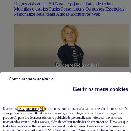
Regresso às aulas
-50% na 2.ª pijamas
Fatos de treino
Mochilas e estojos
Packs
Personagens
Os nossos Essenciais
Personalize seus itens!
Adidas
Exclusivos Web
É o regresso às aulas!
Continuar sem aceitar x
Gerir os meus cookies
Kiabi e os
seus parceiros (26)
utilizam os cookies para adaptar o conteúdo do nosso site às
suas preferências, para lhe dar acesso a soluções de relação cliente (chat e avaliações dos
Pijamas
produtos), para lhe fornecer ofertas e publicidade personalizadas, oferecer-lhe serviços
relacionados com as redes sociais, além de realizar medições de desempenho. Uma vez que
Novidades
tenha feito a sua escolha, conservá-la-emos durante 6 meses. Pode mudar de opinião em
qualquer altura, clicando no link "Cookies" no canto inferior esquerdo de qualquer página