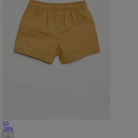
1
/
3
-50%