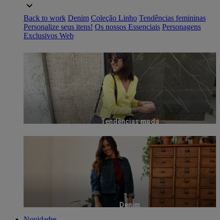
Back to work
Denim
Coleção Linho
Tendências femininas
Personalize seus itens!
Os nossos Essenciais
Personagens
Exclusivos Web
Tendências moda
Denim
Novidades