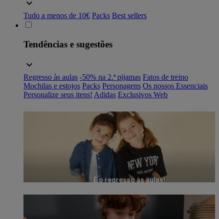
Tudo a menos de 10€
Packs
Best sellers
Tendências e sugestões
Regresso às aulas
-50% na 2.ª pijamas
Fatos de treino
Mochilas e estojos
Packs
Personagens
Os nossos Essenciais
Personalize seus itens!
Adidas
Exclusivos Web
É o regresso às aulas!