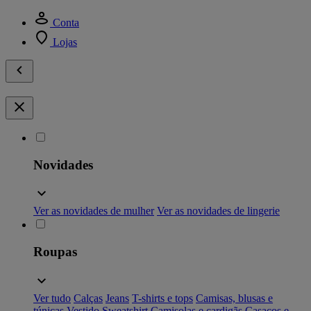
Conta
Lojas
Novidades
Ver as novidades de mulher
Ver as novidades de lingerie
Roupas
Ver tudo
Calças
Jeans
T-shirts e tops
Camisas, blusas e
túnicas
Vestido
Sweatshirt
Camisolas e cardigãs
Casacos e