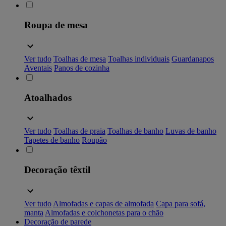
Roupa de mesa
Ver tudo
Toalhas de mesa
Toalhas individuais
Guardanapos
Aventais
Panos de cozinha
Atoalhados
Ver tudo
Toalhas de praia
Toalhas de banho
Luvas de banho
Tapetes de banho
Roupão
Decoração têxtil
Ver tudo
Almofadas e capas de almofada
Capa para sofá,
manta
Almofadas e colchonetas para o chão
Decoração de parede