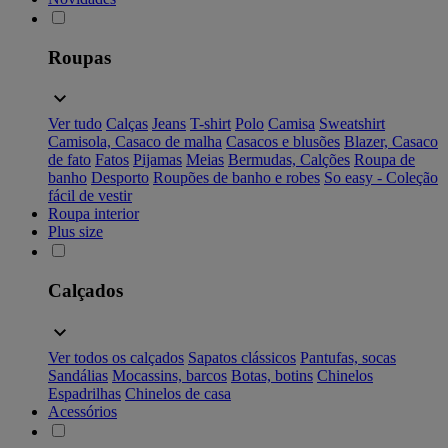
Roupas
Ver tudo
Calças
Jeans
T-shirt
Polo
Camisa
Sweatshirt
Camisola, Casaco de malha
Casacos e blusões
Blazer, Casaco
de fato
Fatos
Pijamas
Meias
Bermudas, Calções
Roupa de
banho
Desporto
Roupões de banho e robes
So easy - Coleção
fácil de vestir
Roupa interior
Plus size
Calçados
Ver todos os calçados
Sapatos clássicos
Pantufas, socas
Sandálias
Mocassins, barcos
Botas, botins
Chinelos
Espadrilhas
Chinelos de casa
Acessórios