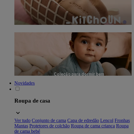
Coleção para dormir bem
Novidades
Roupa de casa
Ver tudo
Conjunto de cama
Capa de edredão
Lençol
Fronhas
Mantas
Protetores de colchão
Roupa de cama criança
Roupa
de cama bebé