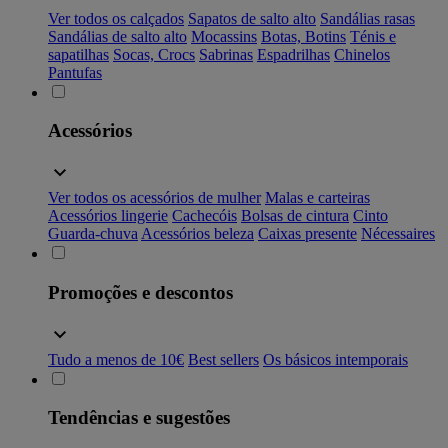
Ver todos os calçados
Sapatos de salto alto
Sandálias rasas
Sandálias de salto alto
Mocassins
Botas, Botins
Ténis e
sapatilhas
Socas, Crocs
Sabrinas
Espadrilhas
Chinelos
Pantufas
Acessórios
Ver todos os acessórios de mulher
Malas e carteiras
Acessórios lingerie
Cachecóis
Bolsas de cintura
Cinto
Guarda-chuva
Acessórios beleza
Caixas presente
Nécessaires
Promoções e descontos
Tudo a menos de 10€
Best sellers
Os básicos intemporais
Tendências e sugestões