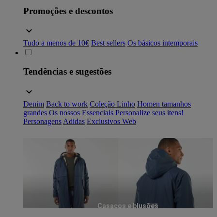
Promoções e descontos
Tudo a menos de 10€
Best sellers
Os básicos intemporais
Tendências e sugestões
Denim
Back to work
Coleção Linho
Homen tamanhos
grandes
Os nossos Essenciais
Personalize seus itens!
Personagens
Adidas
Exclusivos Web
Casacos e blusões