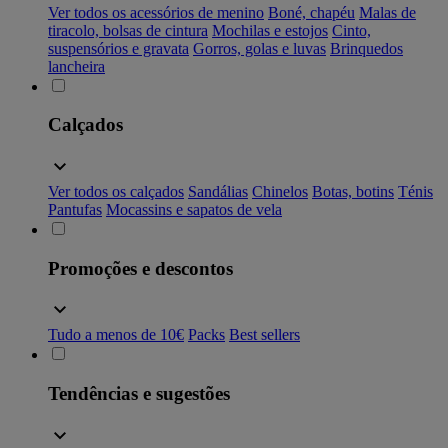
Ver todos os acessórios de menino
Boné, chapéu
Malas de
tiracolo, bolsas de cintura
Mochilas e estojos
Cinto,
suspensórios e gravata
Gorros, golas e luvas
Brinquedos
lancheira
Calçados
Ver todos os calçados
Sandálias
Chinelos
Botas, botins
Ténis
Pantufas
Mocassins e sapatos de vela
Promoções e descontos
Tudo a menos de 10€
Packs
Best sellers
Tendências e sugestões