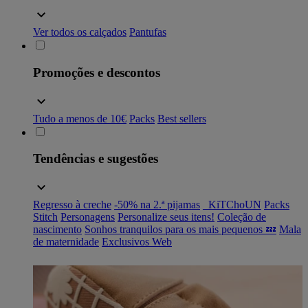
Ver todos os calçados
Pantufas
Promoções e descontos
Tudo a menos de 10€
Packs
Best sellers
Tendências e sugestões
Regresso à creche
-50% na 2.ª pijamas
_KiTChoUN
Packs
Stitch
Personagens
Personalize seus itens!
Coleção de
nascimento
Sonhos tranquilos para os mais pequenos 💤
Mala
de maternidade
Exclusivos Web