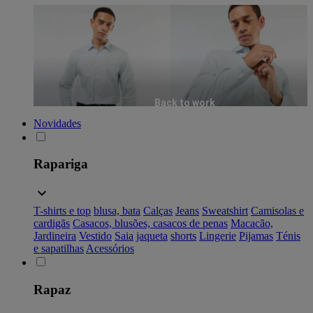
Back to work
Novidades
Rapariga
T-shirts e top
blusa, bata
Calças
Jeans
Sweatshirt
Camisolas e
cardigãs
Casacos, blusões, casacos de penas
Macacão,
Jardineira
Vestido
Saia
jaqueta
shorts
Lingerie
Pijamas
Ténis
e sapatilhas
Acessórios
Rapaz