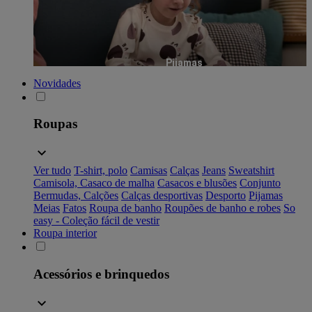
Pijamas
Novidades
Roupas
Ver tudo
T-shirt, polo
Camisas
Calças
Jeans
Sweatshirt
Camisola, Casaco de malha
Casacos e blusões
Conjunto
Bermudas, Calções
Calças desportivas
Desporto
Pijamas
Meias
Fatos
Roupa de banho
Roupões de banho e robes
So
easy - Coleção fácil de vestir
Roupa interior
Acessórios e brinquedos