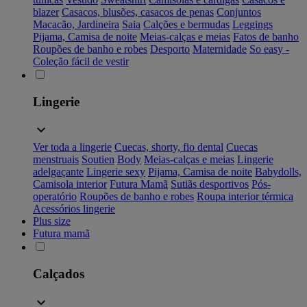
blazer
Casacos, blusões, casacos de penas
Conjuntos
Macacão, Jardineira
Saia
Calções e bermudas
Leggings
Pijama, Camisa de noite
Meias-calças e meias
Fatos de banho
Roupões de banho e robes
Desporto
Maternidade
So easy -
Coleção fácil de vestir
Lingerie
Ver toda a lingerie
Cuecas, shorty, fio dental
Cuecas
menstruais
Soutien
Body
Meias-calças e meias
Lingerie
adelgaçante
Lingerie sexy
Pijama, Camisa de noite
Babydolls,
Camisola interior
Futura Mamã
Sutiãs desportivos
Pós-
operatório
Roupões de banho e robes
Roupa interior térmica
Acessórios lingerie
Plus size
Futura mamã
Calçados