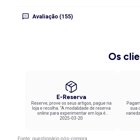
Avaliação (155)
Os cli
E-Reserva
Reserve, prove os seus artigos, pague na
Pagame
loja e recolha. "A modalidade de reserva
sua co
online para experimentar em loja é
varied
fantástica. Parabéns pela inovação!"
2025-03-20
Fonte: questionário pós-compra