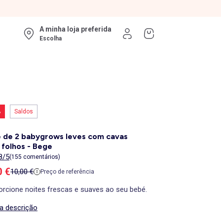
A minha loja preferida
Escolha
%
Saldos
 de 2 babygrows leves com cavas
folhos - Bege
8/5
(155 comentários)
ço de venda
0 €
Preço de referência
10,00 €
Preço de referência
orcione noites frescas e suaves ao seu bebé.
 a descrição