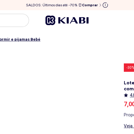
SALDOS: Últimos dias até -70% ⏰
Comprar
dormir e pijamas Bebé
-30
Lote
com 
4.
Pre
7,0
Prop
Veja