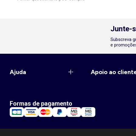
Junte-s
Subscreva gr
e promoções
Ajuda
Apoio ao client
Formas de pagamento