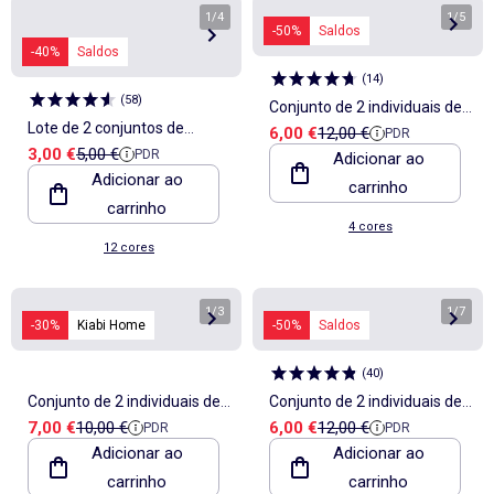
1
/
4
1
/
5
-50%
Saldos
-40%
Saldos
(
14
)
(
58
)
Conjunto de 2 individuais de
Lote de 2 conjuntos de
Preço de venda
Preço de referência
6,00 €
12,00 €
PDR
mesa com estampado - Kiabi
Preço de venda
Preço de referência
3,00 €
5,00 €
PDR
mesa/guardanapos 2 em 1
Adicionar ao
Home
Adicionar ao
carrinho
lisos (32x40 cm) - Kiabi
carrinho
Home
4 cores
12 cores
1
/
3
1
/
7
-30%
Kiabi Home
-50%
Saldos
(
40
)
Conjunto de 2 individuais de
Conjunto de 2 individuais de
Preço de venda
Preço de referência
Preço de venda
Preço de referência
7,00 €
10,00 €
6,00 €
12,00 €
PDR
PDR
mesa floridos (32x45 cm) -
mesa com padrão
Adicionar ao
Adicionar ao
Kiabi Home
axadrezado
carrinho
carrinho