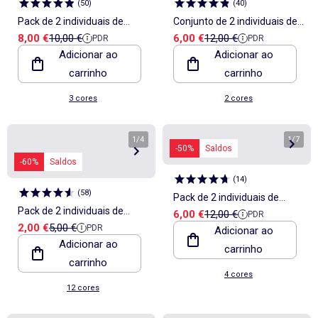
(
50
)
(
40
)
Pack de 2 individuais de
Conjunto de 2 individuais de
Preço de venda
Preço de referência
Preço de venda
Preço de referência
8,00 €
10,00 €
6,00 €
12,00 €
PDR
PDR
mesa 30 x 45 cm - Kiabi
mesa aos quadrados
Adicionar ao
Adicionar ao
Home
carrinho
carrinho
3 cores
2 cores
1
/
4
1
/
7
-50%
Saldos
-60%
Saldos
(
14
)
(
58
)
Pack de 2 individuais de
Pack de 2 individuais de
Preço de venda
Preço de referência
6,00 €
12,00 €
PDR
mesa estampados 32 x 45
Preço de venda
Preço de referência
2,00 €
5,00 €
PDR
mesa/guardanapos lisos 2
Adicionar ao
cm - Kiabi Home
Adicionar ao
carrinho
em 1 32 x 40 cm - Kiabi
carrinho
Home
4 cores
12 cores