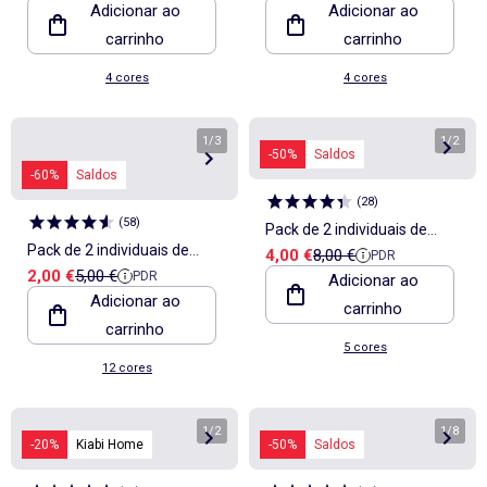
Adicionar ao
Adicionar ao
estampagem - Kiabi Home
estampagem - Kiabi Home
carrinho
carrinho
4 cores
4 cores
1
/
3
1
/
2
-50%
Saldos
-60%
Saldos
(
28
)
(
58
)
Pack de 2 individuais de
Pack de 2 individuais de
Preço de venda
Preço de referência
4,00 €
8,00 €
PDR
mesa decorados 32 x 45 cm
Preço de venda
Preço de referência
2,00 €
5,00 €
PDR
mesa/guardanapos lisos 2
Adicionar ao
- Kiabi Home
Adicionar ao
carrinho
em 1 32 x 40 cm - Kiabi
carrinho
Home
5 cores
12 cores
1
/
2
1
/
8
-20%
Kiabi Home
-50%
Saldos