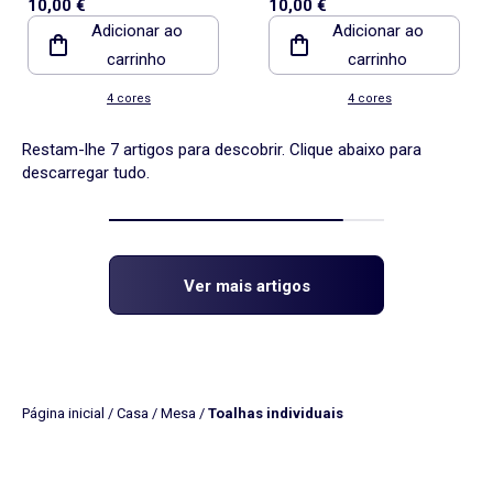
10,00 €
10,00 €
mesa (32x45 cm) com
mesa (32x45 cm) com
Adicionar ao
Adicionar ao
folhos
folhos
carrinho
carrinho
4 cores
4 cores
Restam-lhe 7 artigos para descobrir. Clique abaixo para
descarregar tudo.
Ver mais artigos
Página inicial
/
Casa
/
Mesa
/
Toalhas individuais