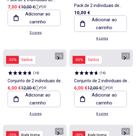
Pack de 2 individuais de
Preço de venda
Preço de referência
7,00 €
10,00 €
PDR
mesa 30 x 45 cm - Kiabi
10,00 €
Adicionar ao
mesa 32 x 40 cm com dupla
Home
Adicionar ao
carrinho
estampagem - Kiabi Home
carrinho
3 cores
4 cores
1
/
6
1
/
7
-50%
Saldos
-50%
Saldos
(
14
)
(
14
)
Conjunto de 2 individuais de
Conjunto de 2 individuais de
Preço de venda
Preço de referência
Preço de venda
Preço de referência
6,00 €
12,00 €
6,00 €
12,00 €
PDR
PDR
mesa estampados - Kiabi
mesa com estampado - Kiabi
Adicionar ao
Adicionar ao
Home
Home
carrinho
carrinho
4 cores
4 cores
1
/
2
1
/
2
-20%
Kiabi Home
-30%
Kiabi Home