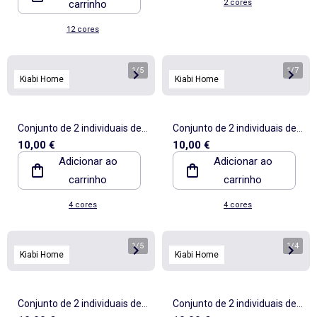
carrinho
2 cores
Home
12 cores
1
/
5
1
/
7
Kiabi Home
Kiabi Home
Conjunto de 2 individuais de
Conjunto de 2 individuais de
10,00 €
10,00 €
mesa (32x45 cm) com
mesa (32x45 cm) com
Adicionar ao
Adicionar ao
folhos
folhos
carrinho
carrinho
4 cores
4 cores
1
/
5
1
/
4
Kiabi Home
Kiabi Home
Conjunto de 2 individuais de
Conjunto de 2 individuais de