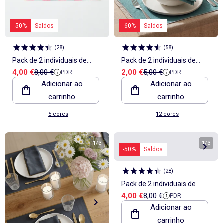
-50%
Saldos
-60%
Saldos
(
28
)
(
58
)
Pack de 2 individuais de
Pack de 2 individuais de
Preço de venda
Preço de referência
Preço de venda
Preço de referência
4,00 €
8,00 €
2,00 €
5,00 €
PDR
PDR
mesa decorados 32 x 45 cm
mesa/guardanapos lisos 2
Adicionar ao
Adicionar ao
- Kiabi Home
em 1 32 x 40 cm - Kiabi
carrinho
carrinho
Home
5 cores
12 cores
1
/
3
1
/
3
-50%
Saldos
(
28
)
Pack de 2 individuais de
Preço de venda
Preço de referência
4,00 €
8,00 €
PDR
mesa decorados 32 x 45 cm
Adicionar ao
- Kiabi Home
carrinho