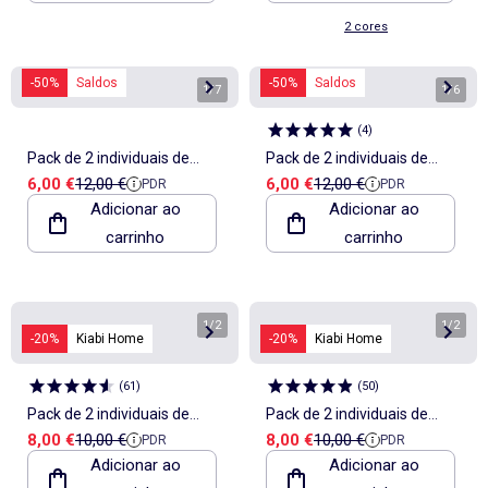
2 cores
-50%
Saldos
-50%
Saldos
1
/
7
1
/
6
(
4
)
Pack de 2 individuais de
Pack de 2 individuais de
Preço de venda
Preço de referência
Preço de venda
Preço de referência
6,00 €
12,00 €
6,00 €
12,00 €
PDR
PDR
mesa
mesa
Adicionar ao
Adicionar ao
carrinho
carrinho
1
/
2
1
/
2
-20%
Kiabi Home
-20%
Kiabi Home
(
61
)
(
50
)
Pack de 2 individuais de
Pack de 2 individuais de
Preço de venda
Preço de referência
Preço de venda
Preço de referência
8,00 €
10,00 €
8,00 €
10,00 €
PDR
PDR
mesa 30 x 45 cm - Kiabi
mesa 30 x 45 cm - Kiabi
Adicionar ao
Adicionar ao
Home
Home