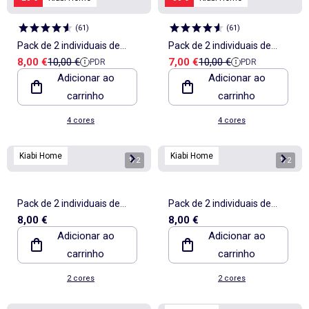
(
61
)
(
61
)
Pack de 2 individuais de
Pack de 2 individuais de
Preço de venda
Preço de referência
Preço de venda
Preço de referência
8,00 €
10,00 €
7,00 €
10,00 €
PDR
PDR
mesa 30 x 45 cm - Kiabi
mesa 30 x 45 cm - Kiabi
Adicionar ao
Adicionar ao
Home
Home
carrinho
carrinho
4 cores
4 cores
Kiabi Home
Kiabi Home
1
/
2
1
/
2
Pack de 2 individuais de
Pack de 2 individuais de
8,00 €
8,00 €
mesa
mesa
Adicionar ao
Adicionar ao
carrinho
carrinho
2 cores
2 cores