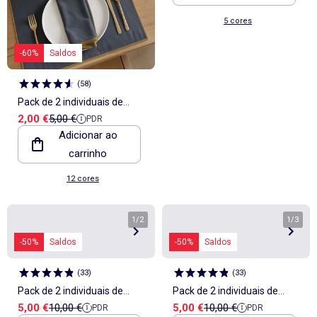
5 cores
-60%
Saldos
(
58
)
Pack de 2 individuais de
Preço de venda
Preço de referência
2,00 €
5,00 €
PDR
mesa/guardanapos lisos 2
Adicionar ao
em 1 32 x 40 cm - Kiabi
carrinho
Home
12 cores
1
/
2
1
/
3
-50%
Saldos
-50%
Saldos
(
33
)
(
33
)
Pack de 2 individuais de
Pack de 2 individuais de
Preço de venda
Preço de referência
Preço de venda
Preço de referência
5,00 €
10,00 €
5,00 €
10,00 €
PDR
PDR
mesa 32 x 40 cm com dupla
mesa 32 x 40 cm com dupla