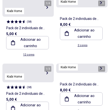
Kiabi Home
1
/
4
1
/
2
Kiabi Home
Pack de 2 individuais de
(
58
)
8,00 €
mesa estampados
Pack de 2 individuais de
Adicionar ao
5,00 €
mesa/guardanapos lisos 2
carrinho
Adicionar ao
em 1 32 x 40 cm - Kiabi
carrinho
2 cores
Home
12 cores
Kiabi Home
1
/
3
1
/
2
Kiabi Home
Pack de 2 individuais de
(
58
)
8,00 €
mesa estampados
Pack de 2 individuais de
Adicionar ao
5,00 €
mesa/guardanapos lisos 2
carrinho
Adicionar ao
em 1 32 x 40 cm - Kiabi