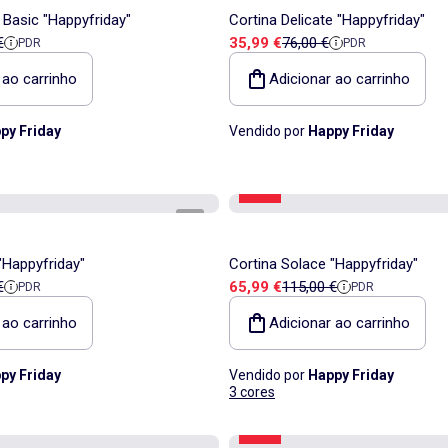
 Basic "Happyfriday"
Cortina Delicate "Happyfriday"
a
e referência
Preço de venda
Preço de referência
€
35,99 €
76,00 €
PDR
PDR
 ao carrinho
Adicionar ao carrinho
py Friday
Vendido por
Happy Friday
-42%
1
/
5
"Happyfriday"
Cortina Solace "Happyfriday"
a
e referência
Preço de venda
Preço de referência
€
65,99 €
115,00 €
PDR
PDR
 ao carrinho
Adicionar ao carrinho
py Friday
Vendido por
Happy Friday
3 cores
-41%