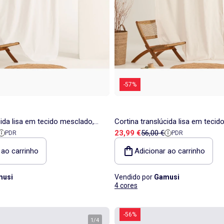
-57%
cida lisa em tecido mesclado,
Cortina translúcida lisa em tecid
a
e referência
Preço de venda
Preço de referência
23,99 €
56,00 €
PDR
PDR
 fita - Gamusi.
acabamento com fita - Gamusi.
 ao carrinho
Adicionar ao carrinho
usi
Vendido por
Gamusi
4 cores
-56%
1
/
4