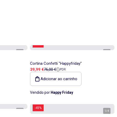
-47%
1
/
3
1
/
4
Cortina Confetti "Happyfriday"
Preço de venda
Preço de referência
39,99 €
76,00 €
PDR
Adicionar ao carrinho
Vendido por
Happy Friday
-45%
1
/
4
1
/
4