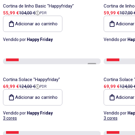
Cortina de linho Basic "Happyfriday"
Cortina de linho
Preço de venda
Preço de referência
Preço de vend
Preço d
55,99 €
104,00 €
59,99 €
107,00 
PDR
Adicionar ao carrinho
Adicionar
Vendido por
Happy Friday
Vendido por
Hap
-43%
-43%
1
/
5
Cortina Solace "Happyfriday"
Cortina Solace 
Preço de venda
Preço de referência
Preço de vend
Preço d
69,99 €
124,00 €
69,99 €
124,00 
PDR
Adicionar ao carrinho
Adicionar
Vendido por
Happy Friday
Vendido por
Hap
3 cores
3 cores
-42%
-42%