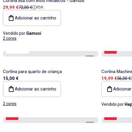
Cortina lisa com ilhós metálicos - Gamusi.
Preço de venda
Preço de referência
29,99 €
72,00 €
PDR
Adicionar ao carrinho
Vendido por
Gamusi
2 cores
Kiabi Home
-64%
1
/
3
Cortina para quarto de criança
Cortina Machine
Preço de vend
Preço d
15,00 €
19,99 €
56,00 €
Adicionar ao carrinho
Adicionar
2 cores
Vendido por
Hap
-46%
-43%
1
/
4