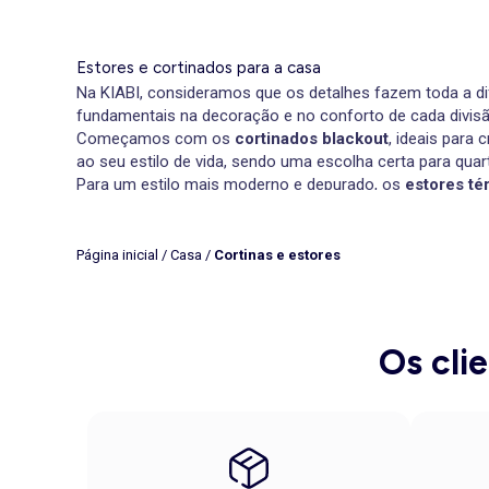
Estores e cortinados para a casa
Na KIABI, consideramos que os detalhes fazem toda a di
fundamentais na decoração e no conforto de cada divisã
Começamos com os
cortinados blackout
, ideais para
ao seu estilo de vida, sendo uma escolha certa para quar
Para um estilo mais moderno e depurado, os
estores té
design discreto que marca a diferença.
Se procura alternativas ao branco, os
cortinados para c
a mesma sofisticação e modernidade. Para um look co
Página inicial
/
Casa
/
Cortinas e estores
Cortinas e estores modernos para quartos e salas
Quando se trata de dar um upgrade à sua casa, os
corti
cores suaves, dê um rumo surpreendente a espaços mais
pequenas mudanças.
Os cli
Cortinas para a sala modernas
, com argolas e em tom r
mais luminosos e delicados, já que asseguram um equilí
Já os
cortinados térmicos
são perfeitos para quem pret
E se é fã de ambientes mais suaves, os
cortinados bra
Se está na altura de mudança, opte por
comprar estores
sua casa, de forma totalmente gratuita, se efetuar um pe