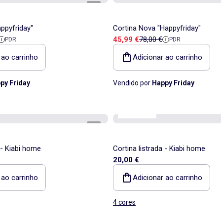
1
/
5
appyfriday"
Cortina Nova "Happyfriday"
a
e referência
Preço de venda
Preço de referência
45,99 €
78,00 €
PDR
PDR
 ao carrinho
Adicionar ao carrinho
py Friday
Vendido por
Happy Friday
Kiabi Home
1
/
3
 - Kiabi home
Cortina listrada - Kiabi home
20,00 €
 ao carrinho
Adicionar ao carrinho
4 cores