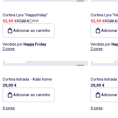
1
/
5
Cortina Lyra "Happyfriday"
Cortina Lyra "H
Preço de venda
Preço de referência
Preço de vend
Preço d
55,99 €
97,00 €
55,99 €
97,00 €
PDR
Adicionar ao carrinho
Adicionar
Vendido por
Happy Friday
Vendido por
Hap
2 cores
2 cores
Kiabi Home
Kiabi Home
1
/
3
Cortina listrada - Kiabi home
Cortina listrada
20,00 €
20,00 €
Adicionar ao carrinho
Adicionar
4 cores
4 cores