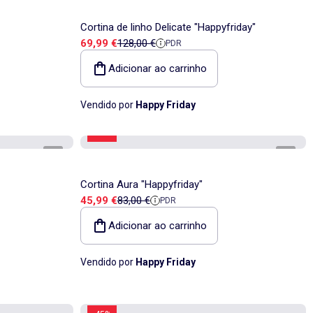
Cortina de linho Delicate "Happyfriday"
Preço de venda
Preço de referência
69,99 €
128,00 €
PDR
Adicionar ao carrinho
Vendido por
Happy Friday
-44%
1
/
4
1
/
5
Cortina Aura "Happyfriday"
Preço de venda
Preço de referência
45,99 €
83,00 €
PDR
Adicionar ao carrinho
Vendido por
Happy Friday