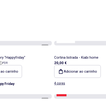
Kiabi Home
1
/
3
ry "Happyfriday"
Cortina listrada - Kiabi home
a
e referência
20,00 €
PDR
 ao carrinho
Adicionar ao carrinho
4 cores
py Friday
-52%
1
/
4