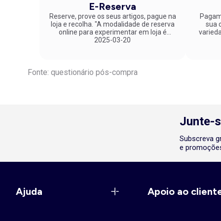
E-Reserva
Reserve, prove os seus artigos, pague na
Pagame
loja e recolha. "A modalidade de reserva
sua co
online para experimentar em loja é
varied
fantástica. Parabéns pela inovação!"
2025-03-20
Fonte: questionário pós-compra
Junte-s
Subscreva gr
e promoções
Ajuda
Apoio ao client