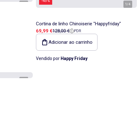
-45%
1
/
4
1
/
4
Cortina de linho Chinoiserie "Happyfriday"
Preço de venda
Preço de referência
69,99 €
128,00 €
PDR
Adicionar ao carrinho
Vendido por
Happy Friday
1
/
3