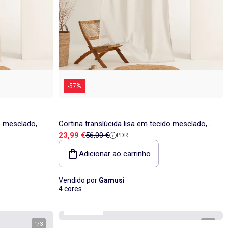
-57%
o mesclado,
Cortina translúcida lisa em tecido mesclado,
Preço de venda
Preço de referência
23,99 €
56,00 €
PDR
acabamento com fita - Gamusi.
Adicionar ao carrinho
Vendido por
Gamusi
4 cores
Kiabi Home
1
/
3
1
/
3