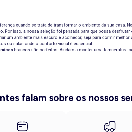
ferença quando se trata de transformar o ambiente da sua casa. N
o. Por isso, a nossa seleção foi pensada para que possa desfrutar
 criar um ambiente mais escuro e acolhedor, seja para dormir melho
tos ou salas onde o conforto visual é essencial.
rmicos
brancos são perfeitos. Ajudam a manter uma temperatura ag
alha oculta
em azul petróleo ou verde são uma aposta ousada e el
eso, faça-os combinar com uma
manta
em malha canelada da mesma
nados para o quarto
com estampado oferecem equilíbrio entre tend
 neutros e transforme o seu quarto num refúgio de bem-estar. Sã
entes falam sobre os nossos se
osa velho, são leves, fluídas e deixam a luz passar sem compromet
brio entre decoração e praticidade. Para um resultado harmonioso
ende manter a temperatura e o ambiente acolhedor. Discretos e fu
ncos
são simples, mas muito elegantes e sempre atuais.
 e cortinas
desta coleção. Estará a investir em bem-estar, funcion
dido superior a 30€. Com esta seleção, dar um novo look à sua casa