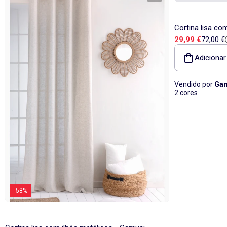
Cortina lisa co
Preço de vend
Preço d
29,99 €
72,00 €
Adicionar
Vendido por
Gam
2 cores
-58%