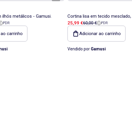
m ilhós metálicos - Gamusi.
Cortina lisa em tecido mesclado
a
e referência
Preço de venda
Preço de referência
25,99 €
60,00 €
PDR
PDR
com fita - Gamusi.
 ao carrinho
Adicionar ao carrinho
usi
Vendido por
Gamusi