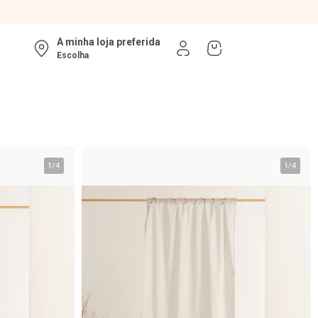
A minha loja preferida
Escolha
1
/
4
1
/
4