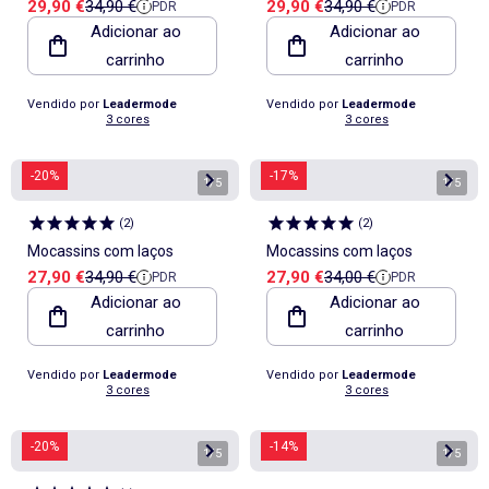
Preço de venda
Preço de referência
Preço de venda
Preço de referência
29,90 €
34,90 €
29,90 €
34,90 €
PDR
PDR
camurça
camurça
Adicionar ao
Adicionar ao
carrinho
carrinho
Vendido por
Leadermode
Vendido por
Leadermode
3 cores
3 cores
-20%
-17%
1
/
5
1
/
5
(
2
)
(
2
)
Mocassins com laços
Mocassins com laços
Preço de venda
Preço de referência
Preço de venda
Preço de referência
27,90 €
34,90 €
27,90 €
34,00 €
PDR
PDR
Adicionar ao
Adicionar ao
carrinho
carrinho
Vendido por
Leadermode
Vendido por
Leadermode
3 cores
3 cores
-20%
-14%
1
/
5
1
/
5