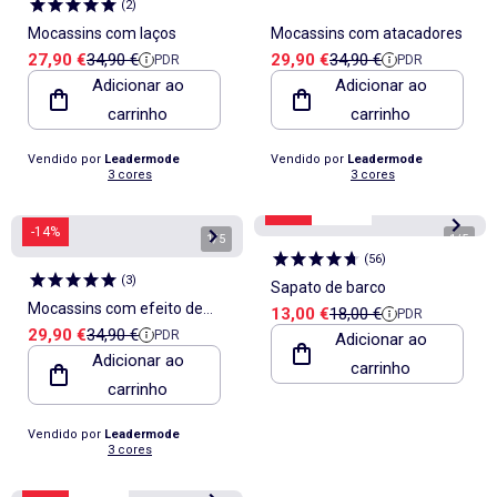
(
2
)
Mocassins com laços
Mocassins com atacadores
Preço de venda
Preço de referência
Preço de venda
Preço de referência
27,90 €
34,90 €
29,90 €
34,90 €
PDR
PDR
Adicionar ao
Adicionar ao
carrinho
carrinho
Vendido por
Leadermode
Vendido por
Leadermode
3 cores
3 cores
-27%
Saldos
-14%
1
/
5
1
/
5
(
56
)
(
3
)
Sapato de barco
Mocassins com efeito de
Preço de venda
Preço de referência
13,00 €
18,00 €
PDR
Preço de venda
Preço de referência
29,90 €
34,90 €
PDR
camurça
Adicionar ao
Adicionar ao
carrinho
carrinho
Vendido por
Leadermode
3 cores
-30%
Saldos