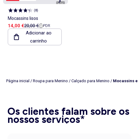
1
/
5
(
8
)
Mocassins lisos
Preço de venda
Preço de referência
14,00 €
20,00 €
PDR
Adicionar ao
carrinho
Página inicial
/
Roupa para Menino
/
Calçado para Menino
/
Mocassins e 
Os clientes falam sobre os
nossos serviços*