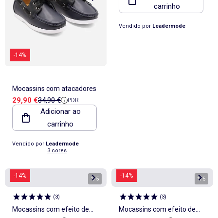
carrinho
Vendido por
Leadermode
-14%
Mocassins com atacadores
Preço de venda
Preço de referência
29,90 €
34,90 €
PDR
Adicionar ao
carrinho
Vendido por
Leadermode
3 cores
-14%
-14%
1
/
5
1
/
5
(
3
)
(
3
)
Mocassins com efeito de
Mocassins com efeito de