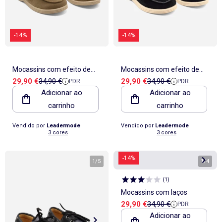
-14%
-14%
Mocassins com efeito de
Mocassins com efeito de
Preço de venda
Preço de referência
Preço de venda
Preço de referência
29,90 €
34,90 €
29,90 €
34,90 €
PDR
PDR
camurça
camurça
Adicionar ao
Adicionar ao
carrinho
carrinho
Vendido por
Leadermode
Vendido por
Leadermode
3 cores
3 cores
-14%
1
/
5
1
/
4
(
1
)
Mocassins com laços
Preço de venda
Preço de referência
29,90 €
34,90 €
PDR
Adicionar ao