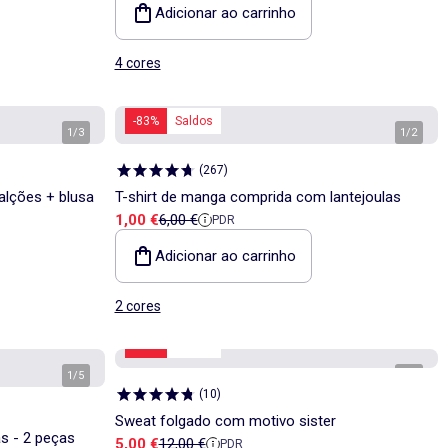
Adicionar ao carrinho
4 cores
-83%
Saldos
1
/
3
1
/
2
(
267
)
alções + blusa
T-shirt de manga comprida com lantejoulas
Preço de venda
Preço de referência
1,00 €
6,00 €
PDR
Adicionar ao carrinho
2 cores
-58%
Saldos
1
/
5
1
/
3
(
10
)
Sweat folgado com motivo sister
as - 2 peças
Preço de venda
Preço de referência
5,00 €
12,00 €
PDR