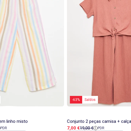
-63%
Saldos
 em linho misto
Conjunto 2 peças camisa + calç
a
 referência
Preço de venda
Preço de referência
7,00 €
19,00 €
PDR
PDR