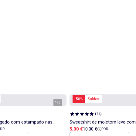
-50%
Saldos
1
/
5
)
(
14
)
folgado com estampado nas
Sweatshirt de moletom leve co
a
 referência
Preço de venda
Preço de referência
5,00 €
10,00 €
PDR
PDR
to