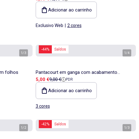
Adicionar ao carrinho
Exclusivo Web
|
2 cores
-44%
Saldos
1
/
3
1
/
4
om folhos
Pantacourt em ganga com acabamento
Preço de venda
Preço de referência
5,00 €
9,00 €
PDR
inacabado
Adicionar ao carrinho
3 cores
-42%
Saldos
1
/
2
1
/
3