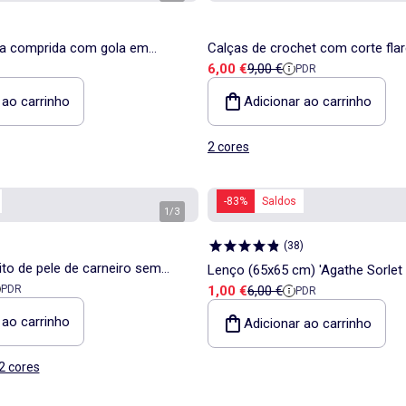
ga comprida com gola em
Calças de crochet com corte flar
Preço de venda
Preço de referência
6,00 €
9,00 €
PDR
 ao carrinho
Adicionar ao carrinho
2 cores
-83%
Saldos
1
/
3
(
38
)
to de pele de carneiro sem
Lenço (65x65 cm) 'Agathe Sorlet x
a
 referência
Preço de venda
Preço de referência
PDR
1,00 €
6,00 €
PDR
dos Namorados
 ao carrinho
Adicionar ao carrinho
2 cores
-55%
Saldos