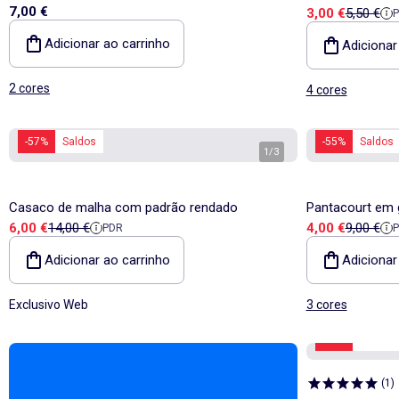
7,00 €
Preço de vend
Preço de
3,00 €
5,50 €
bordado inglês
Adicionar ao carrinho
Adicionar
2 cores
4 cores
-57%
Saldos
-55%
Saldos
1
/
3
Casaco de malha com padrão rendado
Pantacourt em
Preço de venda
Preço de referência
Preço de vend
Preço de
6,00 €
14,00 €
4,00 €
9,00 €
PDR
inacabado
Adicionar ao carrinho
Adicionar
Exclusivo Web
3 cores
-50%
Saldos
(
1
)