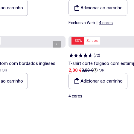
 ao carrinho
Adicionar ao carrinho
Exclusivo Web
|
4 cores
-33%
Saldos
1
/
3
)
(
72
)
tom com bordados ingleses
T-shirt corte folgado com esta
a
 referência
Preço de venda
Preço de referência
2,00 €
3,00 €
PDR
PDR
costas e no peito
 ao carrinho
Adicionar ao carrinho
4 cores