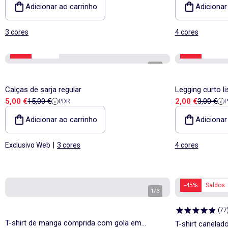
Adicionar ao carrinho
Adicionar
3 cores
4 cores
-66%
Saldos
-33%
Saldos
1
/
4
Calças de sarja regular
Legging curto li
Preço de venda
Preço de referência
Preço de vend
Preço de
5,00 €
15,00 €
2,00 €
3,00 €
PDR
Adicionar ao carrinho
Adicionar
Exclusivo Web
|
3 cores
4 cores
-45%
Saldos
1
/
3
(
77
T-shirt de manga comprida com gola em
T-shirt canela