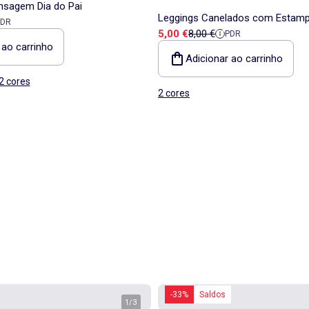
nsagem Dia do Pai
Leggings Canelados com Estam
a
 referência
PDR
Preço de venda
Preço de referência
5,00 €
8,00 €
PDR
 ao carrinho
Adicionar ao carrinho
2 cores
2 cores
-33%
Saldos
1
/
3