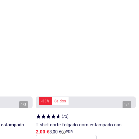
-33%
Saldos
1
/
3
1
/
4
(
72
)
m estampado
T-shirt corte folgado com estampado nas
Preço de venda
Preço de referência
2,00 €
3,00 €
PDR
costas e no peito