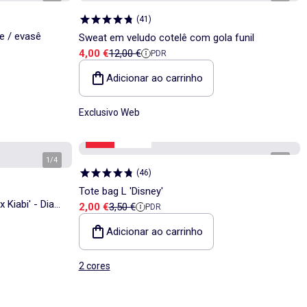
(
41
)
e / evasê
Sweat em veludo cotelê com gola funil
Preço de venda
Preço de referência
4,00 €
12,00 €
PDR
Adicionar ao carrinho
Exclusivo Web
-42%
Saldos
1
/
4
1
/
2
(
46
)
Tote bag L 'Disney'
 Kiabi' - Dia
Preço de venda
Preço de referência
2,00 €
3,50 €
PDR
Adicionar ao carrinho
2 cores