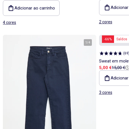
Adicionar
Adicionar ao carrinho
2 cores
4 cores
-66%
Saldos
1
/
4
(
69
Sweat em mole
Preço de vend
Preço de
5,00 €
15,00 €
Adicionar
3 cores