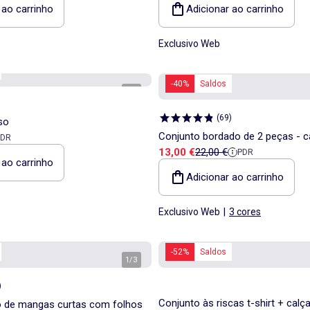
 ao carrinho
Adicionar ao carrinho
Exclusivo Web
-40%
Saldos
1
/
2
(
69
)
so
Conjunto bordado de 2 peças - c
a
 referência
PDR
Preço de venda
Preço de referência
13,00 €
22,00 €
PDR
 ao carrinho
Adicionar ao carrinho
Exclusivo Web
|
3 cores
-52%
Saldos
1
/
3
)
Conjunto às riscas t-shirt + calç
do de mangas curtas com folhos