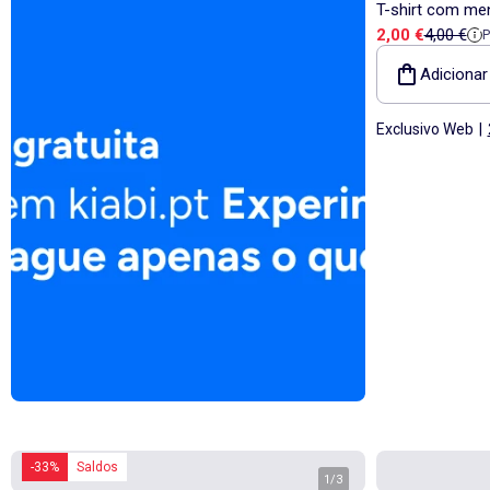
T-shirt com me
Preço de vend
Preço de
2,00 €
4,00 €
Adicionar
Exclusivo Web
|
-33%
Saldos
1
/
3