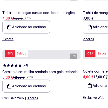
T-shirt de mangas curtas com bordado inglês
T-shirt de man
Preço de venda
Preço de referência
4,00 €
6,00 €
7,00 €
PDR
bordado inglês
Adicionar ao carrinho
Adicionar
3 cores
2 cores
-58%
Saldos
-73%
Saldos
1
/
3
(
24
)
Colete com efei
Camisola em malha rendada com gola redonda
Preço de vend
Preço de
4,00 €
15,00 €
Preço de venda
Preço de referência
5,00 €
12,00 €
mangas
PDR
Adicionar
Adicionar ao carrinho
Exclusivo Web
|
Exclusivo Web
|
3 cores
-33%
Saldos