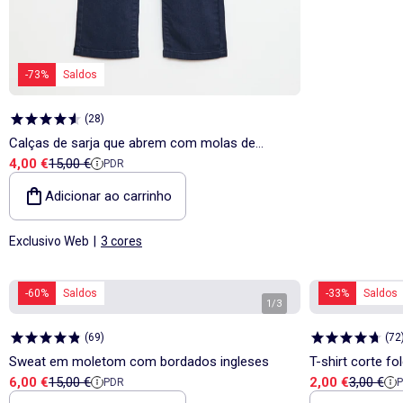
-73%
Saldos
(
28
)
Calças de sarja que abrem com molas de
Preço de venda
Preço de referência
4,00 €
15,00 €
PDR
pressão
Adicionar ao carrinho
Exclusivo Web
|
3 cores
-60%
Saldos
-33%
Saldos
1
/
3
(
69
)
(
72
Sweat em moletom com bordados ingleses
T-shirt corte 
Preço de venda
Preço de referência
Preço de vend
Preço de
6,00 €
15,00 €
2,00 €
3,00 €
PDR
costas e no pei