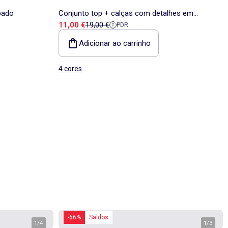
pado
Conjunto top + calças com detalhes em
Preço de venda
Preço de referência
11,00 €
19,00 €
PDR
algodão
Adicionar ao carrinho
4 cores
-66%
Saldos
1
/
4
1
/
3