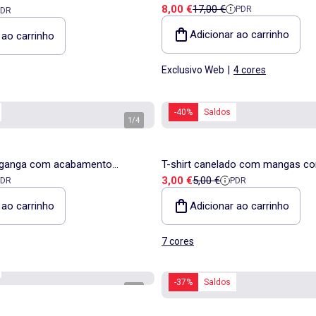
Preço de venda
Preço de referência
8,00 €
17,00 €
a
 referência
PDR
PDR
Adicionar ao carrinho
 ao carrinho
Exclusivo Web
|
4 cores
-40%
Saldos
1
/
4
 ganga com acabamento
T-shirt canelado com mangas c
a
 referência
Preço de venda
Preço de referência
3,00 €
5,00 €
PDR
PDR
 ao carrinho
Adicionar ao carrinho
7 cores
-37%
Saldos
1
/
5