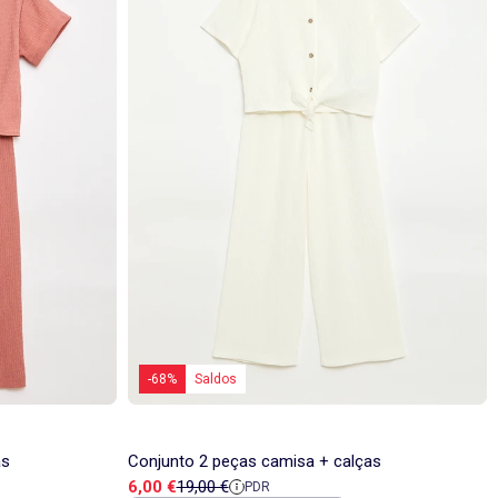
-68%
Saldos
as
Conjunto 2 peças camisa + calças
Preço de venda
Preço de referência
6,00 €
19,00 €
PDR