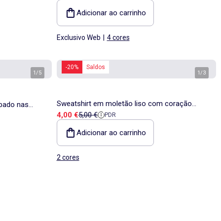
Adicionar ao carrinho
Exclusivo Web
|
4 cores
-20%
Saldos
1
/
5
1
/
3
Sweatshirt em moletão liso com coração
mpado nas
Preço de venda
Preço de referência
4,00 €
5,00 €
PDR
bordado
Adicionar ao carrinho
2 cores