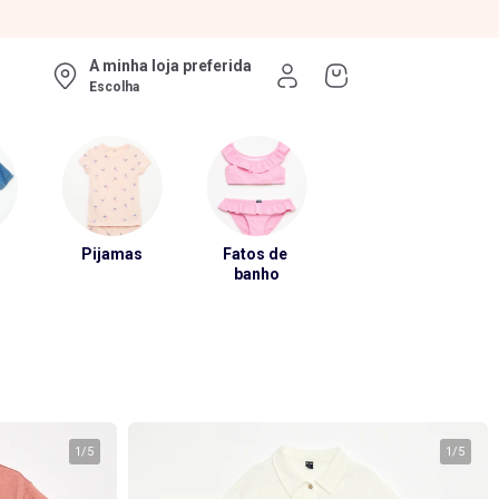
A minha loja preferida
Escolha
s
Pijamas
Fatos de 
banho
1
/
5
1
/
5