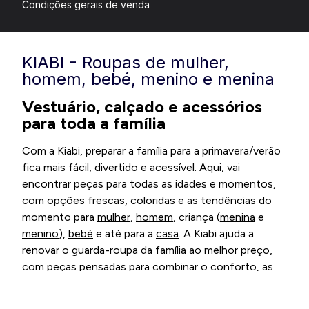
Condições gerais de venda
KIABI - Roupas de mulher,
homem, bebé, menino e menina
Vestuário, calçado e acessórios
para toda a família
Com a Kiabi, preparar a família para a primavera/verão
fica mais fácil, divertido e acessível. Aqui, vai
encontrar peças para todas as idades e momentos,
com opções frescas, coloridas e as tendências do
momento para
mulher
,
homem
, criança (
menina
e
menino
),
bebé
e até para a
casa
. A Kiabi ajuda a
renovar o guarda-roupa da família ao melhor preço,
com peças pensadas para combinar o conforto, as
tendências e a qualidade nos dias de sol. Descubra os
nossos universos e deixe-se inspirar pela chegada da