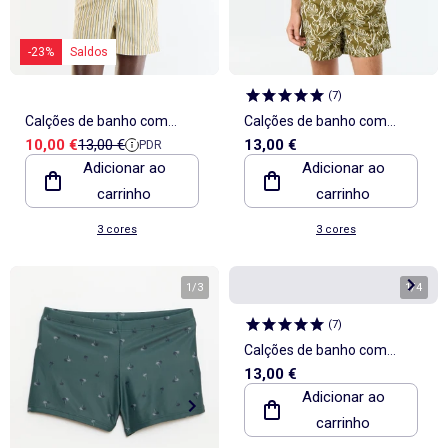
-23%
Saldos
(
7
)
Calções de banho com
Calções de banho com
Preço de venda
Preço de referência
10,00 €
13,00 €
13,00 €
PDR
padrão
padrão
Adicionar ao
Adicionar ao
carrinho
carrinho
3 cores
3 cores
1
/
3
1
/
4
(
7
)
Calções de banho com
13,00 €
padrão
Adicionar ao
carrinho