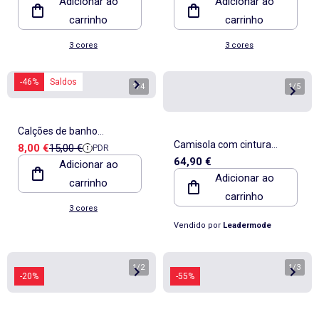
Adicionar ao
Adicionar ao
carrinho
carrinho
3 cores
3 cores
-46%
Saldos
1
/
4
1
/
5
Calções de banho
Camisola com cintura
Preço de venda
Preço de referência
8,00 €
15,00 €
PDR
estampados
64,90 €
Adicionar ao
elástica - Tommy Hilfiger
Adicionar ao
carrinho
carrinho
3 cores
Vendido por
Leadermode
1
/
2
1
/
3
-20%
-55%