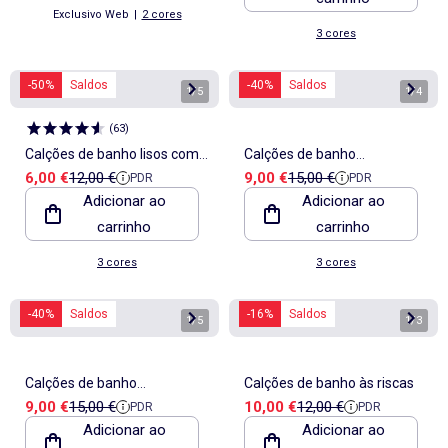
Exclusivo Web
|
2 cores
3 cores
-50%
Saldos
-40%
Saldos
1
/
5
1
/
4
(
63
)
Calções de banho lisos com
Calções de banho
Preço de venda
Preço de referência
Preço de venda
Preço de referência
6,00 €
12,00 €
9,00 €
15,00 €
PDR
PDR
bolsos
estampados
Adicionar ao
Adicionar ao
carrinho
carrinho
3 cores
3 cores
-40%
Saldos
-16%
Saldos
1
/
5
1
/
3
Calções de banho
Calções de banho às riscas
Preço de venda
Preço de referência
Preço de venda
Preço de referência
9,00 €
15,00 €
10,00 €
12,00 €
PDR
PDR
estampados
Adicionar ao
Adicionar ao