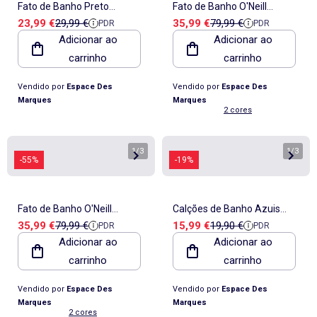
Fato de Banho Preto
Fato de Banho O'Neill
Preço de venda
Preço de referência
Preço de venda
Preço de referência
23,99 €
29,99 €
35,99 €
79,99 €
PDR
PDR
Masculino Teddy Smith S-
Hyperfreak Laranja/Amarelo
Adicionar ao
Adicionar ao
felipe
para Homem
carrinho
carrinho
Vendido por
Espace Des
Vendido por
Espace Des
Marques
Marques
2 cores
1
/
3
1
/
3
-55%
-19%
Fato de Banho O'Neill
Calções de Banho Azuis
Preço de venda
Preço de referência
Preço de venda
Preço de referência
35,99 €
79,99 €
15,99 €
19,90 €
PDR
PDR
Hyperfreak Azul para
Masculinos Sun Project
Adicionar ao
Adicionar ao
Homem
Softshells
carrinho
carrinho
Vendido por
Espace Des
Vendido por
Espace Des
Marques
Marques
2 cores