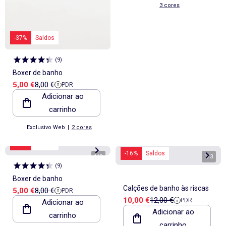
3 cores
-37%
Saldos
(
9
)
Boxer de banho
Preço de venda
Preço de referência
5,00 €
8,00 €
PDR
Adicionar ao
carrinho
Exclusivo Web
|
2 cores
-37%
Saldos
-16%
Saldos
1
/
3
1
/
3
(
9
)
Boxer de banho
Calções de banho às riscas
Preço de venda
Preço de referência
5,00 €
8,00 €
PDR
Preço de venda
Preço de referência
10,00 €
12,00 €
PDR
Adicionar ao
Adicionar ao
carrinho
carrinho