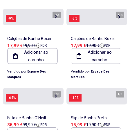
1
/
3
1
/
3
-9%
-9%
Calções de Banho Boxer
Calções de Banho Boxer
Preço de venda
Preço de referência
Preço de venda
Preço de referência
17,99 €
19,90 €
17,99 €
19,90 €
PDR
PDR
para Homem Azul Marinho
para Homem Sun Project
Adicionar ao
Adicionar ao
Sun Project 2411
1094 Preto/Azul
carrinho
carrinho
Vendido por
Espace Des
Vendido por
Espace Des
Marques
Marques
1
/
3
1
/
1
-64%
-19%
Fato de Banho O'Neill
Slip de Banho Preto
Preço de venda
Preço de referência
Preço de venda
Preço de referência
35,99 €
99,99 €
15,99 €
19,90 €
PDR
PDR
Hyperfreak Azul/Preto para
Masculino Sun Project 1996