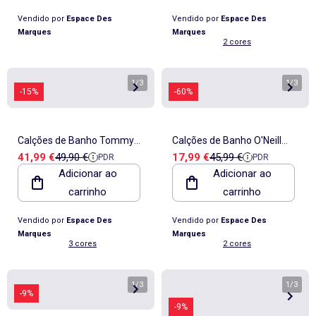
Vendido por
Espace Des
Vendido por
Espace Des
Marques
Marques
2 cores
1
/
3
1
/
3
-15%
-60%
Calções de Banho Tommy
Calções de Banho O'Neill
Preço de venda
Preço de referência
Preço de venda
Preço de referência
41,99 €
49,90 €
17,99 €
45,99 €
PDR
PDR
Hilfiger Azuis com Cordão
Essentials para Homem
Adicionar ao
Adicionar ao
para Homem
Azul-Marinho
carrinho
carrinho
Vendido por
Espace Des
Vendido por
Espace Des
Marques
Marques
3 cores
2 cores
1
/
3
1
/
3
-9%
-9%