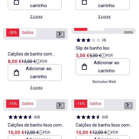
carrinho
carrinho
2 cores
3 cores
-40%
Saldos
-38%
Saldos
1
/
4
1
/
1
(
4
)
Slip de banho liso
Calções de banho com
Preço de venda
Preço de referência
3,00 €
5,00 €
PDR
Preço de venda
Preço de referência
8,00 €
13,00 €
PDR
padrão
Adicionar ao
Adicionar ao
carrinho
carrinho
Exclusivo Web
3 cores
-16%
Saldos
-16%
Saldos
1
/
4
1
/
6
(
63
)
(
63
)
Calções de banho lisos com
Calções de banho lisos com
Preço de venda
Preço de referência
Preço de venda
Preço de referência
10,00 €
12,00 €
10,00 €
12,00 €
PDR
PDR
bolsos
bolsos