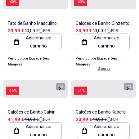
-40%
-40%
Fato de Banho Masculino
Calções de Banho Cinzentos
Preço de venda
Preço de referência
Preço de venda
Preço de referência
23,99 €
40,00 €
23,99 €
40,00 €
PDR
PDR
Ellesse Cielo
Ellesse Marche para Homem
Adicionar ao
Adicionar ao
Vermelho/Branco/Azul-
SXR17674128
carrinho
carrinho
Marinho
Vendido por
Espace Des
Vendido por
Espace Des
Marques
Marques
2 cores
1
/
2
1
/
2
-15%
-51%
Calções de Banho Calvin
Calções de Banho Kaporal
Preço de venda
Preço de referência
Preço de venda
Preço de referência
41,99 €
49,90 €
23,99 €
49,90 €
PDR
PDR
Klein Jeans com Cordão para
MARTYE para Homem com
Adicionar ao
Adicionar ao
Homem Rosa
Padrão Azul/Marinho
carrinho
carrinho