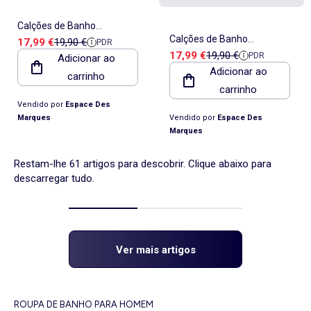
Calções de Banho
Calções de Banho
Preço de venda
Preço de referência
17,99 €
19,90 €
PDR
Masculinos Sun Project 3058
Preço de venda
Preço de referência
17,99 €
19,90 €
PDR
Adicionar ao
Estampados Preto/Azul
Azul Marinho
Adicionar ao
carrinho
para Homem Sun Project
carrinho
3080
Vendido por
Espace Des
Marques
Vendido por
Espace Des
Marques
Restam-lhe 61 artigos para descobrir. Clique abaixo para
descarregar tudo.
Ver mais artigos
ROUPA DE BANHO PARA HOMEM