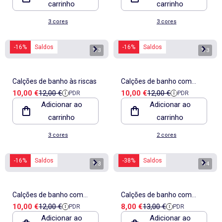
carrinho
carrinho
3 cores
3 cores
-16%
Saldos
-16%
Saldos
1
/
3
1
/
3
Calções de banho às riscas
Calções de banho com
Preço de venda
Preço de referência
Preço de venda
Preço de referência
10,00 €
12,00 €
10,00 €
12,00 €
PDR
PDR
bolsos grandes
Adicionar ao
Adicionar ao
carrinho
carrinho
3 cores
2 cores
-16%
Saldos
-38%
Saldos
1
/
3
1
/
4
Calções de banho com
Calções de banho com
Preço de venda
Preço de referência
Preço de venda
Preço de referência
10,00 €
12,00 €
8,00 €
13,00 €
PDR
PDR
bolsos grandes
padrão
Adicionar ao
Adicionar ao