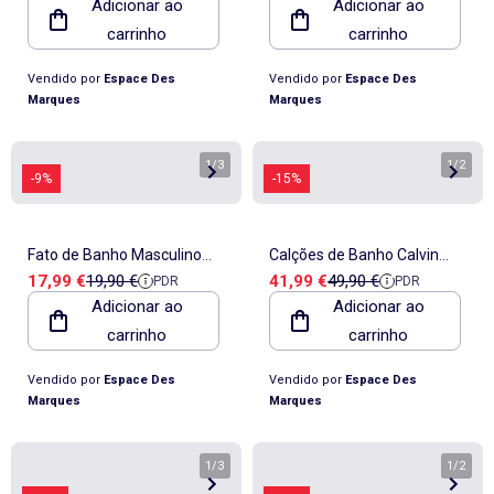
Adicionar ao
Adicionar ao
Homem
carrinho
carrinho
Vendido por
Espace Des
Vendido por
Espace Des
Marques
Marques
1
/
3
1
/
2
-9%
-15%
Fato de Banho Masculino
Calções de Banho Calvin
Preço de venda
Preço de referência
Preço de venda
Preço de referência
17,99 €
19,90 €
41,99 €
49,90 €
PDR
PDR
Sun Project Estampado
Klein Jeans Cinzentos com
Adicionar ao
Adicionar ao
Floral Preto/Azul
Cordão para Homem
carrinho
carrinho
Vendido por
Espace Des
Vendido por
Espace Des
Marques
Marques
1
/
3
1
/
2