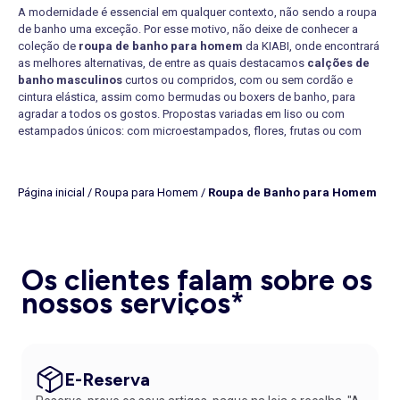
A modernidade é essencial em qualquer contexto, não sendo a roupa
de banho uma exceção. Por esse motivo, não deixe de conhecer a
coleção de
roupa de banho para homem
da KIABI, onde encontrará
as melhores alternativas, de entre as quais destacamos
calções de
banho masculinos
curtos ou compridos, com ou sem cordão e
cintura elástica, assim como bermudas ou boxers de banho, para
agradar a todos os gostos. Propostas variadas em liso ou com
estampados únicos: com microestampados, flores, frutas ou com
motivos veranis, que não vai querer perder.
ROUPA DE BANHO MASCULINA: CLÁSSICOS E TENDÊNCIAS
Quando nos referimos a clássicos em roupa de banho, temos
Página inicial
/
Roupa para Homem
/
Roupa de Banho para Homem
necessariamente que referir os boxers ou
cuecas de banho
,
especialmente os de cor preta, que continuam, aliás, a ser os
preferidos quando se pretende praticar desporto na piscina. Já no
que diz respeito a tendências, o estampado
tie dye
tem vindo a ganhar
Os clientes falam sobre os
um espaço considerável na lista de preferências, assim como a
bermuda masculina para banho
, sobretudo com estampados com
nossos serviços*
motivos tropicais que fazem lembrar as eternas tardes de calor
passadas junto à água.
ROUPA DE BANHO DE HOMEM: QUANDO USAR?
Uma das ocasiões mais propícias para recorrer à roupa de banho é,
E-Reserva
indubitavelmente, a praia. Nesse contexto, assim como em visitas a
locais com rio, os
calções de praia de homem curtos
podem ser