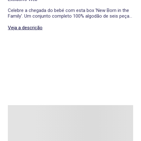
Celebre a chegada do bebé com esta box 'New Born in the
Family'. Um conjunto completo 100% algodão de seis peças
cuidadosamente escolhidas para receber o pequeno
tesouro da família que combina conforto, suavidade e estilo
Veja a descrição
para os primeiros momentos mágicos em família. O
tingimento é um processo de transformação que consome
muita energia e, por conseguinte, decidimos criar esta
coleção sem tingimento.