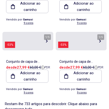
Adicionar ao
Adicionar ao
com fronha(s) - Gamusi.
com fronha(s) - Gamusi.
carrinho
carrinho
Vendido por
Gamusi
Vendido por
Gamusi
9 cores
9 cores
1
/
5
1
/
5
-53%
-53%
Conjunto de capa de
Conjunto de capa de
Preço de venda
Preço de referência
Preço de venda
Preço de referê
desde
27,99 €
60,00 €
desde
27,99 €
60,00 €
PDR
PDR
edredão lisa 100% algodão,
edredão lisa 100% algodão,
Adicionar ao
Adicionar ao
com fronha(s) - Gamusi.
com fronha(s) - Gamusi.
carrinho
carrinho
Vendido por
Gamusi
Vendido por
Gamusi
9 cores
9 cores
Restam-lhe 733 artigos para descobrir. Clique abaixo para
descarregar tudo.