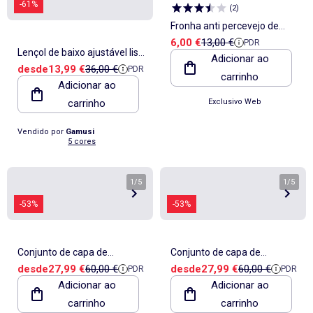
-61%
(
2
)
Fronha anti percevejo de
Preço de venda
Preço de referência
6,00 €
13,00 €
PDR
cama
Lençol de baixo ajustável liso
Adicionar ao
Preço de venda
Preço de referência
desde
13,99 €
36,00 €
PDR
100% algodão, para colchão
carrinho
Adicionar ao
até 30 cm de altura - Gamusi.
carrinho
Exclusivo Web
Vendido por
Gamusi
5 cores
1
/
5
1
/
5
-53%
-53%
Conjunto de capa de
Conjunto de capa de
Preço de venda
Preço de referência
Preço de venda
Preço de referê
desde
27,99 €
60,00 €
desde
27,99 €
60,00 €
PDR
PDR
edredão lisa 100% algodão,
edredão 100% algodão em
Adicionar ao
Adicionar ao
com fronha(s) - Gamusi.
xadrez vichy, com capa de
carrinho
carrinho
almofada - Gamusi