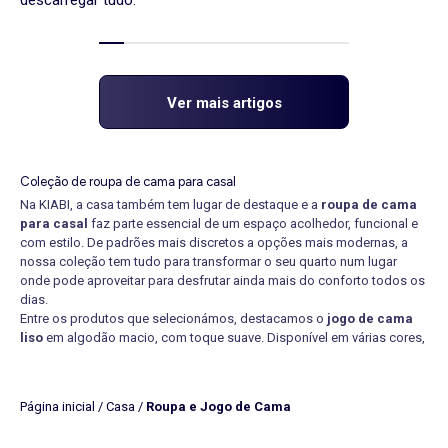
Ver mais artigos
Coleção de roupa de cama para casal
Na KIABI, a casa também tem lugar de destaque e a
roupa de cama
para casal
faz parte essencial de um espaço acolhedor, funcional e
com estilo. De padrões mais discretos a opções mais modernas, a
nossa coleção tem tudo para transformar o seu quarto num lugar
onde pode aproveitar para desfrutar ainda mais do conforto todos os
dias.
Entre os produtos que selecionámos, destacamos o
jogo de cama
liso
em algodão macio, com toque suave. Disponível em várias cores,
adapta-se a qualquer estilo de decoração. Um básico que nunca
falha, que é fácil de manter e que combina bem-estar e elegância.
Para quem prefere outras opções, a
roupa de flanela para casal
é
Página inicial
/
Casa
/
Roupa e Jogo de Cama
ideal quando as temperaturas descem, proporcionando calor e
conforto. Não pode faltar num ambiente acolhedor e familiar,