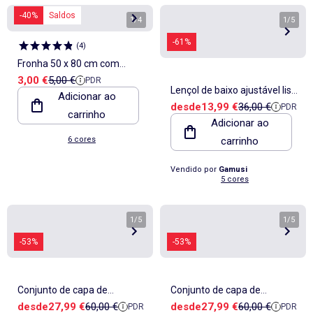
-40%
Saldos
1
/
4
1
/
5
-61%
(
4
)
Fronha 50 x 80 cm com
Preço de venda
Preço de referência
3,00 €
5,00 €
PDR
estampado floral
Lençol de baixo ajustável liso
Adicionar ao
Preço de venda
Preço de referê
desde
13,99 €
36,00 €
PDR
100% algodão, para colchão
carrinho
Adicionar ao
até 30 cm de altura - Gamusi.
6 cores
carrinho
Vendido por
Gamusi
5 cores
1
/
5
1
/
5
-53%
-53%
Conjunto de capa de
Conjunto de capa de
Preço de venda
Preço de referência
Preço de venda
Preço de referê
desde
27,99 €
60,00 €
desde
27,99 €
60,00 €
PDR
PDR
edredão lisa 100% algodão,
edredão lisa 100% algodão,