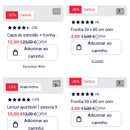
-40%
Saldos
1
/
1
1
/
6
-52%
Saldos
(
4
)
(
25
)
Fronha 50 x 80 cm com
Capa de edredão + fronha de
Preço de venda
Preço de referência
3,00 €
5,00 €
PDR
estampado floral
Preço de venda
Preço de referência
12,00 €
25,00 €
PDR
cama de casal - estampado
Adicionar ao
Adicionar ao
carrinho
floral
carrinho
6 cores
Exclusivo Web
-40%
Saldos
1
/
5
1
/
7
-16%
Kiabi Home
(
4
)
(
129
)
Fronha 50 x 80 cm com
Lençol ajustável 1 pessoa 90
Preço de venda
Preço de referência
3,00 €
5,00 €
PDR
estampado floral
Preço de venda
Preço de referência
10,00 €
12,00 €
PDR
x 190 em algodão - Kiabi
Adicionar ao
Adicionar ao
carrinho
Home
carrinho