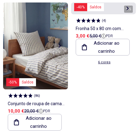
-40%
Saldos
1
/
9
1
/
5
(
4
)
Fronha 50 x 80 cm com
Preço de venda
Preço de referência
3,00 €
5,00 €
PDR
estampado floral
Adicionar ao
carrinho
6 cores
-50%
Saldos
(
86
)
Conjunto de roupa de cama
Preço de venda
Preço de referência
10,00 €
20,00 €
PDR
para 1 pessoa (140 x 200cm)
Adicionar ao
em algodão 57 fios - Kiabi
carrinho
Home