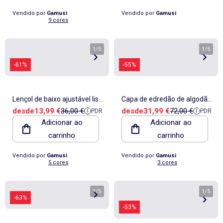
Vendido por
Gamusi
Vendido por
Gamusi
9 cores
1
/
5
1
/
5
-61%
-55%
Lençol de baixo ajustável liso
Capa de edredão de algodão
Preço de venda
Preço de referência
Preço de venda
Preço de referê
desde
13,99 €
36,00 €
desde
31,99 €
72,00 €
PDR
PDR
100% algodão, para colchão
às riscas em relevo, tecido
Adicionar ao
Adicionar ao
até 30 cm de altura - Gamusi.
texturizado. Não inclui
carrinho
carrinho
fronhas.
Vendido por
Gamusi
Vendido por
Gamusi
5 cores
3 cores
1
/
5
1
/
5
-63%
-53%