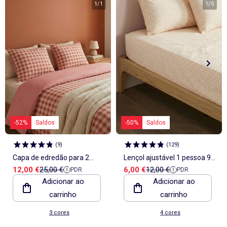
1
/
1
1
/
5
-52%
Saldos
-50%
Saldos
(
9
)
(
129
)
Capa de edredão para 2
Lençol ajustável 1 pessoa 90
Preço de venda
Preço de referência
Preço de venda
Preço de referência
12,00 €
25,00 €
6,00 €
12,00 €
PDR
PDR
pessoas 240 x 220cm em
x 190 em algodão - Kiabi
Adicionar ao
Adicionar ao
algodão - Kiabi Home
Home
carrinho
carrinho
3 cores
4 cores