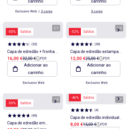
carrinho
carrinho
Exclusivo Web
|
2 cores
3 cores
1
/
1
1
/
3
-50%
Saldos
-52%
Saldos
(
32
)
(
30
)
Capa de edredão + fronha de
Capa de edredão estampada
Preço de venda
Preço de referência
Preço de venda
Preço de referência
16,00 €
32,00 €
12,00 €
25,00 €
PDR
PDR
cama com estampado
'axadrezado' - Casal
Adicionar ao
Adicionar ao
folhas - Casal
carrinho
carrinho
Exclusivo Web
Exclusivo Web
-46%
Saldos
1
/
4
1
/
7
-50%
Saldos
(
4
)
(
40
)
Capa de edredão individual
Capa de edredão em
Preço de venda
Preço de referência
8,00 €
15,00 €
PDR
140x200