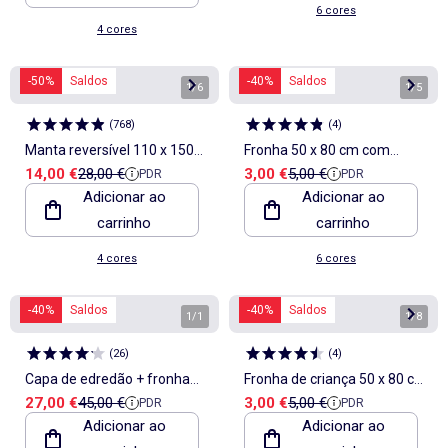
6 cores
4 cores
-50%
Saldos
-40%
Saldos
1
/
6
1
/
5
(
768
)
(
4
)
Manta reversível 110 x 150
Fronha 50 x 80 cm com
Preço de venda
Preço de referência
Preço de venda
Preço de referência
14,00 €
28,00 €
3,00 €
5,00 €
PDR
PDR
cm - Kiabi Home
estampado floral
Adicionar ao
Adicionar ao
carrinho
carrinho
4 cores
6 cores
-40%
Saldos
-40%
Saldos
1
/
1
1
/
8
(
26
)
(
4
)
Capa de edredão + fronha
Fronha de criança 50 x 80 cm
Preço de venda
Preço de referência
Preço de venda
Preço de referência
27,00 €
45,00 €
3,00 €
5,00 €
PDR
PDR
lisa em percal - Casal
- Kiabi Home
Adicionar ao
Adicionar ao