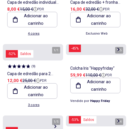
Capa de edredão individual
Capa de edredão + fronha
Preço de venda
Preço de referência
Preço de venda
Preço de referência
8,00 €
15,00 €
16,00 €
32,00 €
PDR
PDR
140x200
aos quadrados - Casal
Adicionar ao
Adicionar ao
carrinho
carrinho
4 cores
Exclusivo Web
-45%
1
/
1
1
/
5
-52%
Saldos
(
9
)
Colcha Iris "Happyfriday"
Capa de edredão para 2
Preço de venda
Preço de referência
59,99 €
110,00 €
PDR
Preço de venda
Preço de referência
12,00 €
25,00 €
PDR
pessoas 240 x 220cm em
Adicionar ao
Adicionar ao
carrinho
algodão - Kiabi Home
carrinho
Vendido por
Happy Friday
3 cores
-53%
Saldos
1
/
5
1
/
4