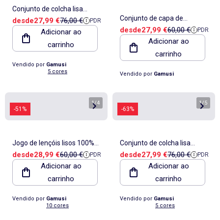
Conjunto de colcha lisa
Conjunto de capa de
Preço de venda
Preço de referência
desde
27,99 €
76,00 €
PDR
acolchoada com capa de
Preço de venda
Preço de referê
desde
27,99 €
60,00 €
PDR
Adicionar ao
edredão 100% algodão em
almofada.
Adicionar ao
carrinho
xadrez vichy, com capa de
carrinho
almofada - Gamusi
Vendido por
Gamusi
5 cores
Vendido por
Gamusi
1
/
4
1
/
5
-51%
-63%
Jogo de lençóis lisos 100%
Conjunto de colcha lisa
Preço de venda
Preço de referência
Preço de venda
Preço de referê
desde
28,99 €
60,00 €
desde
27,99 €
76,00 €
PDR
PDR
algodão - Gamusi.
acolchoada com capa de
Adicionar ao
Adicionar ao
almofada.
carrinho
carrinho
Vendido por
Gamusi
Vendido por
Gamusi
10 cores
5 cores