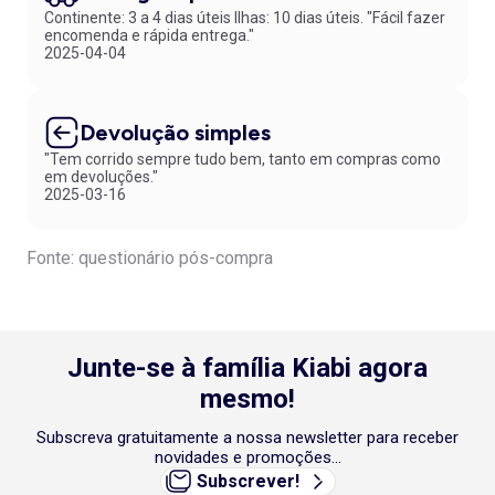
Continente: 3 a 4 dias úteis Ilhas: 10 dias úteis. "Fácil fazer
comprar roupa de cama para casal
é um excelente primeiro
encomenda e rápida entrega."
passo. Aproveite ao máximo cada momento de descanso e não deixe
2025-04-04
de usufruir dos nossos serviços. Sabia que, com o nosso programa
de fidelização, pode ganhar pontos que pode trocar por
recompensas? Adira já!
Devolução simples
"Tem corrido sempre tudo bem, tanto em compras como
em devoluções."
2025-03-16
Fonte: questionário pós-compra
Junte-se à família Kiabi agora
mesmo!
Subscreva gratuitamente a nossa newsletter para receber
novidades e promoções...
Subscrever!