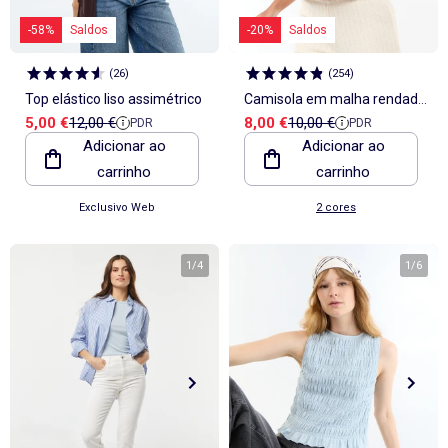
Lingerie sexy
Acessórios cabelo
Gorros, golas e luvas
Sandalias
Tapetes de banho
Pijama, Camisa de noite
Sobrecamisas
Calçado
Meias
Camisolas e cardigãs
Sandálias
Chinelos
Botas, botins
Almofadas e colchonetas para o chão
Sapatos de salto alto
Gorros
Tudo a menos de 15€
Decoração têxtil
Pijama, Camisa de noite
lancheira
Brinquedos
KiTChoUN
Roupão
Desporto
Pijamas
Leggings
Conjunto
Casacos
Mocassins, barcos
Botins
Ténis
-58%
Saldos
-20%
Saldos
Sandálias rasas
Bonés
Packs
Decoração de parede
Babydolls, Camisola interior
Casa
Ver tudo
Promoções e descontos
Ver tudo
Tendências e sugestões
Ver tudo
Tendências e sugestões
Ver tudo
Tendências e sugestões
Ver tudo
Os nossos Essenciais
Cortinas e estores
Amamentação e Gravidez
Brinquedos
lancheira
Roupa de banho infantil
Sweatshirt
Blazer, Casaco de fato
Blusão, Casaco
Calças desportivas
Camisa, Blusa
Botas, botins
Galochas
Pantufas
Sandálias de salto alto
Cintos, Suspensórios
Best sellers
Objetos de decoração
Futura Mamã
Chapéus, bonés
Tudo a menos de 15€
Tudo a menos de 15€
Tudo a menos de 15€
Packs
Gorros, golas e luvas
Casacos e blazer
Polo
Saias
Desporto
Vestidos
Chinelos
Pantufas
Mocassins e sapatos de vela
Mocassins
Gravatas, gravatas borboleta
Tapetes
(
26
)
(
254
)
Sutiãs desportivos
Malas e carteiras
Best sellers
Packs
Packs
Stitch
Puericultura
Ver tudo
Tendências e sugestões
Ver tudo
Os nossos Essenciais
Ver tudo
Os nossos Essenciais
Ver tudo
Os nossos Essenciais
Promoções e descontos
Macacão, Jardineira
Meias
Macacão, Jardineira
Roupões de banho e robes
Meias, collants
Espadrilhas
Botas
Botas, Botins
Cachecóis
Pós-operatório
Bolsas de cintura
Best sellers
Best sellers
_KiTChoUN
Top elástico liso assimétrico
Camisola em malha rendada
Tudo a menos de 15€
Homen tamanhos grandes
Packs
Packs
Saia
Roupões de banho e robes
Conjunto
Coleção fácil de vestir
Sacos e Fatos inteiriços
Chinelos de casa
Ténis e sapatilhas
Roupões de banho e robes
Cinto
Personalize seus itens!
Best sellers
Personalize seus itens!
Denim
Denim
Preço de venda
Preço de referência
Preço de venda
Preço de referência
5,00 €
12,00 €
8,00 €
10,00 €
Leggings
Coleção fácil de vestir
Menina
Jardineiras e macacões
PDR
PDR
Ver tudo
Os nossos Essenciais
Ver tudo
Tendências e sugestões
com mangas curtas
Socas, Crocs
Roupa interior térmica
Gorros
Coleção de nascimento
Personagens
Personalize seus itens!
Personalize seus itens!
Tendências femininas
Tudo a menos de 15€
Adicionar ao
Adicionar ao
Sabrinas
Acessórios lingerie
Cachecóis
Nova coleção
Denim
Exclusivos Web
Exclusivos Web
Kiabi x You: cocriação
Espadrilhas
Ver tudo
carrinho
carrinho
Acessórios beleza
Exclusivos Web
Exclusivos Web
Denim
Chinelos
Kiabi Home
Caixas presente
Personalize seus itens!
Pantufas
Personagens
Exclusivo Web
2 cores
Nécessaires
Personagens
Personalize seus itens!
Luvas
Exclusivos Web
Exclusivos Web
Guarda-chuva
Acessórios lingerie
1
/
4
1
/
6