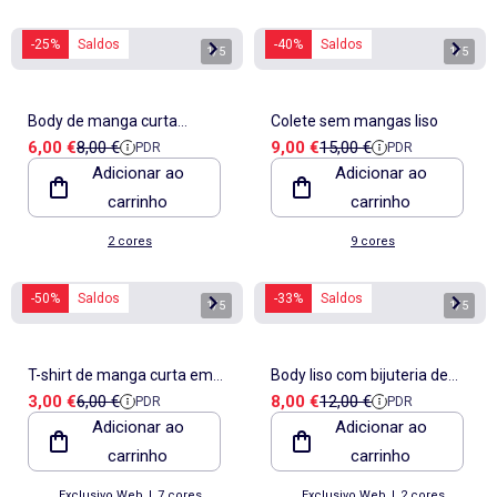
-25%
Saldos
-40%
Saldos
1
/
5
1
/
5
Body de manga curta
Colete sem mangas liso
Preço de venda
Preço de referência
Preço de venda
Preço de referência
6,00 €
8,00 €
9,00 €
15,00 €
PDR
PDR
canelado
Adicionar ao
Adicionar ao
carrinho
carrinho
2 cores
9 cores
-50%
Saldos
-33%
Saldos
1
/
5
1
/
5
T-shirt de manga curta em
Body liso com bijuteria de
Preço de venda
Preço de referência
Preço de venda
Preço de referência
3,00 €
6,00 €
8,00 €
12,00 €
PDR
PDR
jersey
fantasia nas alças
Adicionar ao
Adicionar ao
carrinho
carrinho
Exclusivo Web
|
7 cores
Exclusivo Web
|
2 cores