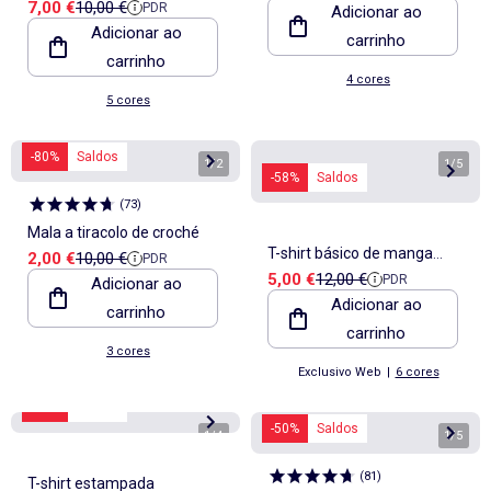
Preço de venda
Preço de referência
7,00 €
10,00 €
PDR
ajustáveis e gola em renda
Adicionar ao
Adicionar ao
carrinho
carrinho
4 cores
5 cores
-80%
Saldos
1
/
2
1
/
5
-58%
Saldos
(
73
)
Mala a tiracolo de croché
T-shirt básico de manga
Preço de venda
Preço de referência
2,00 €
10,00 €
PDR
Preço de venda
Preço de referência
5,00 €
12,00 €
PDR
Adicionar ao
curta com decote em V
Adicionar ao
carrinho
carrinho
3 cores
Exclusivo Web
|
6 cores
-60%
Saldos
-50%
Saldos
1
/
4
1
/
5
(
81
)
T-shirt estampada