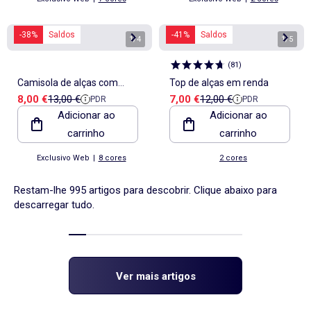
-38%
Saldos
-41%
Saldos
1
/
4
1
/
5
(
81
)
Camisola de alças com
Top de alças em renda
Preço de venda
Preço de referência
Preço de venda
Preço de referência
8,00 €
13,00 €
7,00 €
12,00 €
PDR
PDR
botões dourados
Adicionar ao
Adicionar ao
carrinho
carrinho
Exclusivo Web
|
8 cores
2 cores
Restam-lhe 995 artigos para descobrir. Clique abaixo para
descarregar tudo.
Ver mais artigos