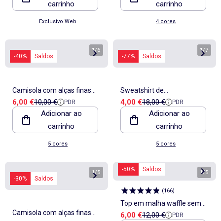
carrinho
carrinho
Exclusivo Web
4 cores
1
/
6
1
/
7
-40%
Saldos
-77%
Saldos
Camisola com alças finas
Sweatshirt de
Preço de venda
Preço de referência
Preço de venda
Preço de referência
6,00 €
10,00 €
4,00 €
18,00 €
PDR
PDR
ajustáveis e gola em renda
amamentação em moletão
Adicionar ao
Adicionar ao
carrinho
carrinho
5 cores
5 cores
-50%
Saldos
1
/
5
1
/
5
-30%
Saldos
(
166
)
Top em malha waffle sem
Camisola com alças finas
Preço de venda
Preço de referência
6,00 €
12,00 €
PDR
mangas