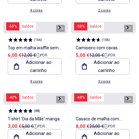
4 cores
2 cores
-50%
Saldos
-58%
Saldos
1
/
5
1
/
5
(
166
)
(
106
)
Top em malha waffle sem
Camiseiro com cavas
Preço de venda
Preço de referência
Preço de venda
Preço de referência
6,00 €
12,00 €
5,00 €
12,00 €
PDR
PDR
mangas
americanas
Adicionar ao
Adicionar ao
carrinho
carrinho
4 cores
3 cores
-40%
Saldos
-68%
Saldos
1
/
5
1
/
4
(
88
)
T-shirt 'Dia da Mãe' manga
Casaco de malha com
Preço de venda
Preço de referência
Preço de venda
Preço de referência
3,00 €
5,00 €
8,00 €
25,00 €
PDR
PDR
curta
botões de estrelas
Adicionar ao
Adicionar ao