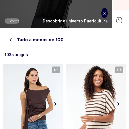
SALDOS: Últimos dias até -70% ⏰
Comprar
Descobrir o universo Adolescente
Descobrir o universo Puericultura
Descobrir o universo Desporte
Descobrir o universo Homem
Descobrir o universo Menino
Descobrir o universo Menina
Descobrir o universo Saldos
Descobrir o universo Mulher
Descobrir o universo Casa
Descobrir o universo Bebé
Voltar
Voltar
Voltar
Voltar
Voltar
Voltar
Voltar
Voltar
Voltar
Voltar
Tudo a menos de 10€
Ver tudo
Novidades
Novidades
Novidades
Novidades
Novidades
Mulher
Rapariga
Nossa seleção
Nossa Seleção
Mulher
Roupas
Roupas
Roupas
Roupas
Roupas
Homem
Rapaz
Ver tudo
Novidades
Ver tudo
Casa de banho e cuidados
1035 artigos
Roupa de cama adulto
Carrinhos de bebé
Roupa de cama criança
Cadeiras de carro
Homen
Ver tudo
Desporto
Ver tudo
Desporto
Ver tudo
Roupa interior
Ver tudo
Roupa interior
Ver tudo
Quarto & Puericultura
Menino
Colaborações
Roupa de casa
Carrinhos de bebé
Roupa de cama bebé
Alimentação
1
/
4
1
/
5
T-shirts e tops
T-shirt
T-shirt, Top
T-shirt, polo
Pijamas
Roupa de mesa
Quarto
Camisas, blusas e túnicas
Calças
Calças
Calças
Roupa interior e body
Menina
Lingerie
Roupa interior
Ver tudo
Desporto
Ver tudo
Desporto
Ver tudo
Acessórios
Menina
Ver tudo
Roupa de mesa
Cadeiras de carro
Atoalhados
Estimulação e brinquedos
Calças
Jeans
Jeans
Jeans
Conjuntos
Roupa interior
Roupa interior
Alimentação
Conjunto de cama
Decoração têxtil
Casa de banho e cuidados
Jeans
Camisa
Sweatshirt
Camisas
T-shirt
Roupa interior térmica
Roupa interior térmica
Quarto bebé
Capa de edredão
Menino
Ver tudo
Plus size
Ver tudo
Plus size
Acessórios e brinquedos
Acessórios e brinquedos
Ver tudo
Calçado
Acessórios
Ver tudo
Atoalhados
Quarto
Arrumação
Saídas, passeios e viagens
Vestido
Fatos
Calções
Bermudas, Calções
Calças e Jeans
Pijamas e camisas de dormir
Pijamas
Banho e cuidados bebé
Lençol
Cuecas, shorty, fio dental
T-shirt e Camisola interior
Chapéus
Toalhas de mesa
Decoração de parede
Amamentação e Gravidez
Camisolas e cardigãs
Sweatshirt
Vestidos
Sweatshirt
Packs
Meias, collants
Meias
Carrinhos de bebé
Fronhas
Cuecas menstruais
Roupa interior térmica
Fitas elásticas
Toalhas individuais
Toalhas de banho
Bebé
Futura mamã
Calçado
Ver tudo
Calçado
Ver tudo
Calçado
Ver tudo
As nossas Colaborações
Ver tudo
Decoração têxtil
Estimulação e brinquedos
Calções e bermudas
Bermudas, Calções
Pijamas e camisas de dormir
Pijamas
Sweatshirts
Cadeiras de carro
Mantas
Soutien
Pijamas
Bonés
Guardanapos
Cortinas e estores
Chapéus, bonés
Boné, chapéu
Pantufas
Toalhas de praia
Fatos de banho
Roupa de banho
Fatos de banho
Roupa de banho
Calções
Saídas, passeios e viagens
Protetores de colchão
Body
Meias
Gorros
Aventais
Malas e carteiras
Malas de tiracolo, bolsas de cintura
Tenis
Toalhas de banho
Calçado
Camisola, Casaco de malha
Casacos
Casacos e blusões
Saco de bebé
Adolescente
Calçado
Ver tudo
Acessórios
Ver tudo
As nossas Colaborações
Ver tudo
As nossas Colaborações
Promoções e descontos
Ver tudo
Decoração de parede
Alimentação
Roupa de cama criança
Meias-calças e meias
Luvas
Panos de cozinha
Mochilas e estojos
Mochilas e estojos
Botins
Toalhas de banho
Casacos, blusões, casacos de penas
Desporto
Camisas, Blusas
Calçado
Roupa de banho
Sapatos clássicos
Ténis
Sandálias
Almofadas e capas de almofada
Roupa de cama bebé
Lingerie adelgaçante
Cinto
Cinto, suspensórios e gravata
Primeiros passos
Luvas de banho
Conjunto
Casacos e blusões
Camisola, Casaco de malha
Camisola, Casaco de malha
Leggings
Pantufas, socas
Sabrinas
Chinelos
Capa para sofá, manta
Lingerie
Ver tudo
Acessórios
Ver tudo
Promoções e descontos
Promoções e descontos
Promoções e descontos
Ver tudo
Tendências e sugestões
Ver tudo
Arrumação
Saídas, passeios e viagens