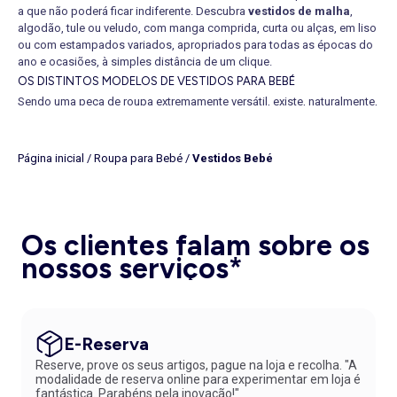
a que não poderá ficar indiferente. Descubra
vestidos de malha
,
algodão, tule ou veludo, com manga comprida, curta ou alças, em liso
ou com estampados variados, apropriados para todas as épocas do
ano e ocasiões, à simples distância de um clique.
OS DISTINTOS MODELOS DE VESTIDOS PARA BEBÉ
Sendo uma peça de roupa extremamente versátil, existe, naturalmente,
uma imensidão de modelos disponíveis pelos quais poderá optar se
anda à procura de
comprar um vestido de bebé
. Assim, em questão
de clássicos, o
vestido floral
é, indubitavelmente, atemporal. Já no
Página inicial
/
Roupa para Bebé
/
Vestidos Bebé
que diz respeito a tendências, o
design
estilo camisola tem vindo a
ganhar adeptos. Quanto a cores, o
vestido branco
, assim como o
vermelho e o preto, continuam a ser os mais procurados. Em
contrapartida, se pretende uma opção estampada, fique a saber que
Os clientes falam sobre os
unicórnios e animais em geral ou personagens icónicas, como a
Minnie, permanecem numa posição alta da lista de compras.
nossos serviços*
Pormenores, como folhos, bordados ou laços contribuem,
igualmente, de uma forma determinante para tomar uma decisão.
VESTIDOS DE BEBÉ PARA QUALQUER OCASIÃO
Dada a funcionalidade dos vestidos, os mesmos são, dependendo
E-Reserva
do
design
, aptos para usar diariamente ou em momentos festivos.
Assim, versões com renda ou tule são bastante adequadas para usar
Reserve, prove os seus artigos, pague na loja e recolha. "A
como
vestido para batizado
, por exemplo, enquanto alternativas de
modalidade de reserva online para experimentar em loja é
fantástica. Parabéns pela inovação!"
cariz mais básico, nomeadamente, de algodão, se usam em qualquer