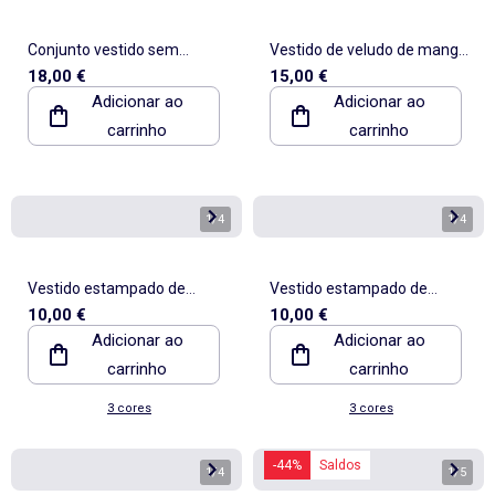
Conjunto vestido sem
Vestido de veludo de manga
18,00 €
15,00 €
mangas + collants
comprida
Adicionar ao
Adicionar ao
carrinho
carrinho
1
/
4
1
/
4
Vestido estampado de
Vestido estampado de
10,00 €
10,00 €
manga comprida
manga comprida
Adicionar ao
Adicionar ao
carrinho
carrinho
3 cores
3 cores
-44%
Saldos
1
/
4
1
/
5