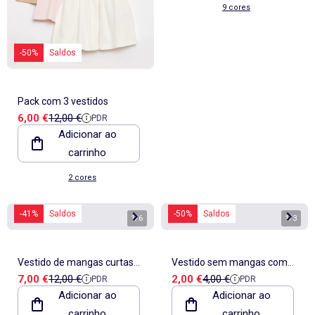
9 cores
-50%
Saldos
Pack com 3 vestidos
Preço de venda
Preço de referência
6,00 €
12,00 €
PDR
Adicionar ao
carrinho
2 cores
-41%
Saldos
-50%
Saldos
1
/
6
1
/
3
Vestido de mangas curtas
Vestido sem mangas com
Preço de venda
Preço de referência
Preço de venda
Preço de referência
7,00 €
12,00 €
2,00 €
4,00 €
PDR
PDR
com folhos
mensagem
Adicionar ao
Adicionar ao
carrinho
carrinho