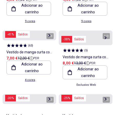
em jersey de algodão
em jersey de algodão
Adicionar ao
Adicionar ao
carrinho
carrinho
9 cores
9 cores
-41%
Saldos
1
/
3
1
/
3
-38%
Saldos
(
63
)
(
5
)
Vestido de manga curta com
Vestido de manga curta com
Preço de venda
Preço de referência
7,00 €
12,00 €
PDR
forma de balão
Preço de venda
Preço de referência
8,00 €
13,00 €
PDR
Adicionar ao
bordados ingleses
Adicionar ao
carrinho
carrinho
4 cores
Exclusivo Web
-30%
Saldos
-25%
Saldos
1
/
3
1
/
3