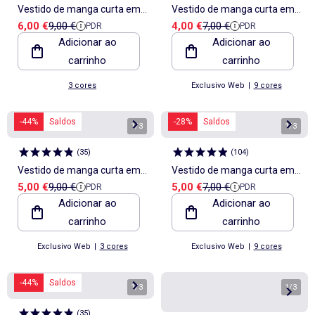
Vestido de manga curta em
Vestido de manga curta em
Preço de venda
Preço de referência
Preço de venda
Preço de referência
6,00 €
9,00 €
4,00 €
7,00 €
PDR
PDR
malha canelada
jersey de algodão
Adicionar ao
Adicionar ao
carrinho
carrinho
3 cores
Exclusivo Web
|
9 cores
-44%
Saldos
-28%
Saldos
1
/
3
1
/
3
(
35
)
(
104
)
Vestido de manga curta em
Vestido de manga curta em
Preço de venda
Preço de referência
Preço de venda
Preço de referência
5,00 €
9,00 €
5,00 €
7,00 €
PDR
PDR
malha canelada
jersey de algodão
Adicionar ao
Adicionar ao
carrinho
carrinho
Exclusivo Web
|
3 cores
Exclusivo Web
|
9 cores
-44%
Saldos
1
/
3
1
/
3
(
35
)