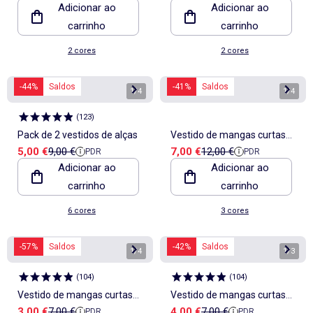
Adicionar ao
Adicionar ao
carrinho
carrinho
2 cores
2 cores
-44%
Saldos
-41%
Saldos
1
/
4
1
/
4
(
123
)
Pack de 2 vestidos de alças
Vestido de mangas curtas
Preço de venda
Preço de referência
Preço de venda
Preço de referência
5,00 €
9,00 €
7,00 €
12,00 €
PDR
PDR
com folhos
Adicionar ao
Adicionar ao
carrinho
carrinho
6 cores
3 cores
-57%
Saldos
-42%
Saldos
1
/
4
1
/
3
(
104
)
(
104
)
Vestido de mangas curtas
Vestido de mangas curtas
Preço de venda
Preço de referência
Preço de venda
Preço de referência
3,00 €
7,00 €
4,00 €
7,00 €
PDR
PDR