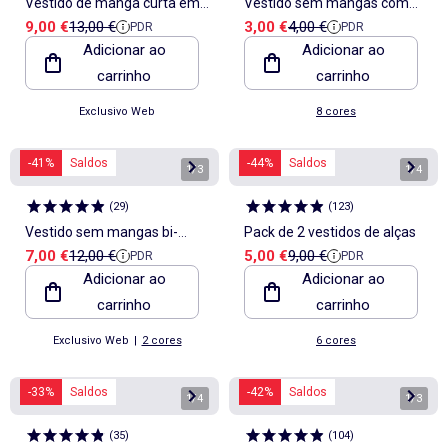
Vestido de manga curta em
Vestido sem mangas com
Preço de venda
Preço de referência
Preço de venda
Preço de referência
9,00 €
13,00 €
3,00 €
4,00 €
PDR
PDR
ganga leve
mensagem
Adicionar ao
Adicionar ao
carrinho
carrinho
Exclusivo Web
8 cores
-41%
Saldos
-44%
Saldos
1
/
3
1
/
4
(
29
)
(
123
)
Vestido sem mangas bi-
Pack de 2 vestidos de alças
Preço de venda
Preço de referência
Preço de venda
Preço de referência
7,00 €
12,00 €
5,00 €
9,00 €
PDR
PDR
material
Adicionar ao
Adicionar ao
carrinho
carrinho
Exclusivo Web
|
2 cores
6 cores
-33%
Saldos
-42%
Saldos
1
/
4
1
/
3
(
35
)
(
104
)