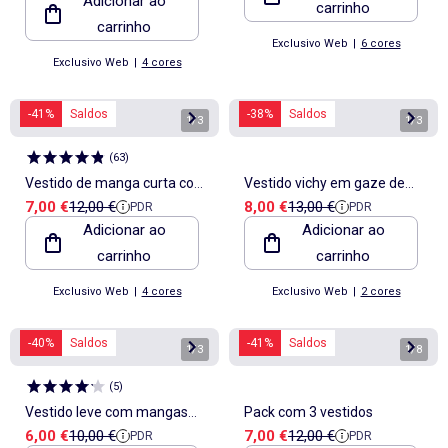
Adicionar ao
carrinho
carrinho
Exclusivo Web
|
6 cores
Exclusivo Web
|
4 cores
-41%
Saldos
-38%
Saldos
1
/
3
1
/
3
(
63
)
Vestido de manga curta com
Vestido vichy em gaze de
Preço de venda
Preço de referência
Preço de venda
Preço de referência
7,00 €
12,00 €
8,00 €
13,00 €
PDR
PDR
forma de balão
algodão
Adicionar ao
Adicionar ao
carrinho
carrinho
Exclusivo Web
|
4 cores
Exclusivo Web
|
2 cores
-40%
Saldos
-41%
Saldos
1
/
3
1
/
8
(
5
)
Vestido leve com mangas
Pack com 3 vestidos
Preço de venda
Preço de referência
Preço de venda
Preço de referência
6,00 €
10,00 €
7,00 €
12,00 €
PDR
PDR
curtas com folhos