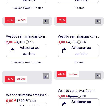
Exclusivo Web
|
3 cores
8 cores
-50%
Saldos
-25%
1
/
4
1
/
3
Vestido sem mangas com
Vestido sem mangas com
Preço de venda
Preço de referência
Preço de venda
Preço de referência
2,00 €
4,00 €
3,00 €
4,00 €
PDR
PDR
mensagem
mensagem
Adicionar ao
Adicionar ao
carrinho
carrinho
Exclusivo Web
|
8 cores
8 cores
-44%
Saldos
1
/
3
1
/
3
-50%
Saldos
Vestido corte evasé sem
Vestido de malha amassada
Preço de venda
Preço de referência
5,00 €
9,00 €
PDR
mangas
Preço de venda
Preço de referência
6,00 €
12,00 €
PDR
com gola em popelina
Adicionar ao