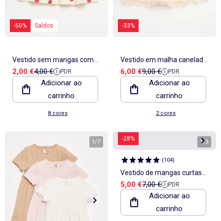
-50%
Saldos
-33%
Vestido sem mangas com
Vestido em malha canelada
Preço de venda
Preço de referência
Preço de venda
Preço de referência
2,00 €
4,00 €
6,00 €
9,00 €
PDR
PDR
mensagem
e tule
Adicionar ao
Adicionar ao
carrinho
carrinho
8 cores
2 cores
-28%
1
/
7
1
/
3
(
104
)
Vestido de mangas curtas
Preço de venda
Preço de referência
5,00 €
7,00 €
PDR
em jersey de algodão
Adicionar ao
carrinho