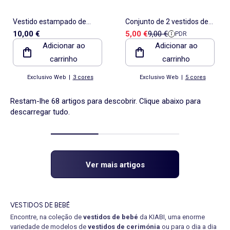
Vestido estampado de
Conjunto de 2 vestidos de
Preço de venda
Preço de referência
10,00 €
5,00 €
9,00 €
PDR
manga comprida
manga curta
Adicionar ao
Adicionar ao
carrinho
carrinho
Exclusivo Web
|
3 cores
Exclusivo Web
|
5 cores
Restam-lhe 68 artigos para descobrir. Clique abaixo para
descarregar tudo.
Ver mais artigos
VESTIDOS DE BEBÉ
Encontre, na coleção de
vestidos de bebé
da KIABI, uma enorme
variedade de modelos de
vestidos de cerimónia
ou para o dia a dia