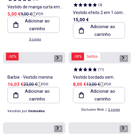
(
3
)
Vestido de manga curta em
Vestido efeito 2 em 1 com
Preço de venda
Preço de referência
5,00 €
9,00 €
PDR
malha canelada
15,00 €
Adicionar ao
parte de cima em malha de
Adicionar ao
carrinho
tricô
carrinho
3 cores
-30%
-38%
Saldos
1
/
5
1
/
3
(
11
)
Barbie - Vestido menina
Vestido bordado sem
Preço de venda
Preço de referência
Preço de venda
Preço de referência
16,03 €
23,00 €
8,00 €
13,00 €
PDR
PDR
mangas de algodão
Adicionar ao
Adicionar ao
carrinho
carrinho
Exclusivo Web
|
2 cores
Vendido por
Unimodes
1
/
6
1
/
3