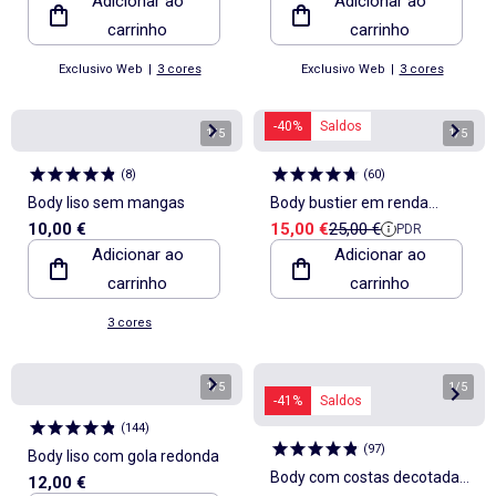
Adicionar ao
Adicionar ao
carrinho
carrinho
Exclusivo Web
|
3 cores
Exclusivo Web
|
3 cores
-40%
Saldos
1
/
5
1
/
5
(
8
)
(
60
)
Body liso sem mangas
Body bustier em renda
Preço de venda
Preço de referência
10,00 €
15,00 €
25,00 €
PDR
florida
Adicionar ao
Adicionar ao
carrinho
carrinho
3 cores
1
/
5
1
/
5
-41%
Saldos
(
144
)
(
97
)
Body liso com gola redonda
Body com costas decotadas
12,00 €