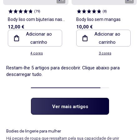
(
79
)
(
8
)
Body liso com bijuterias nas
Body liso sem mangas
12,00 €
10,00 €
alças
Adicionar ao
Adicionar ao
carrinho
carrinho
4 cores
3 cores
Restam-lhe 5 artigos para descobrir. Clique abaixo para
descarregar tudo.
Ver mais artigos
Bodies de lingerie para mulher
Há peças de roupa que ressaltam pela sua capacidade de unir