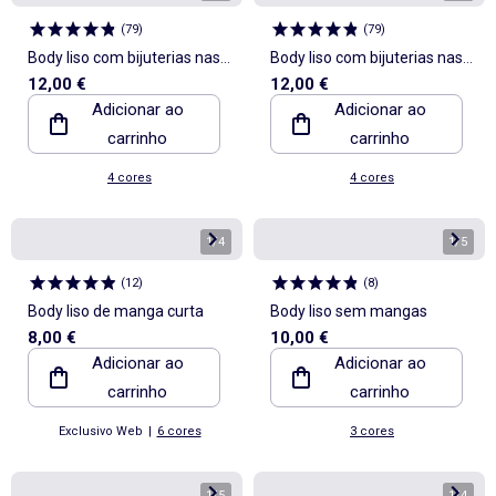
(
79
)
(
79
)
Body liso com bijuterias nas
Body liso com bijuterias nas
12,00 €
12,00 €
alças
alças
Adicionar ao
Adicionar ao
carrinho
carrinho
4 cores
4 cores
1
/
4
1
/
5
(
12
)
(
8
)
Body liso de manga curta
Body liso sem mangas
8,00 €
10,00 €
Adicionar ao
Adicionar ao
carrinho
carrinho
Exclusivo Web
|
6 cores
3 cores
1
/
5
1
/
4