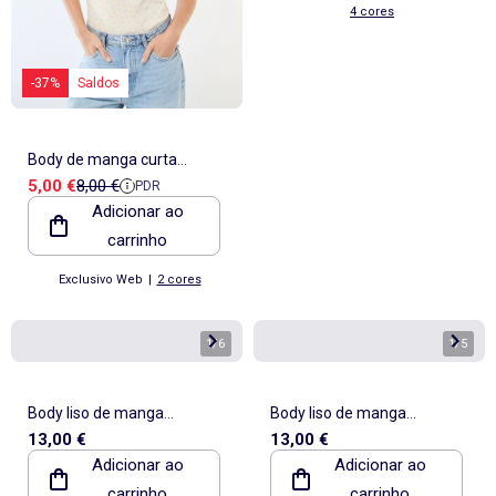
4 cores
-37%
Saldos
Body de manga curta
Preço de venda
Preço de referência
5,00 €
8,00 €
PDR
canelado
Adicionar ao
carrinho
Exclusivo Web
|
2 cores
1
/
6
1
/
5
Body liso de manga
Body liso de manga
13,00 €
13,00 €
comprida
comprida
Adicionar ao
Adicionar ao
carrinho
carrinho