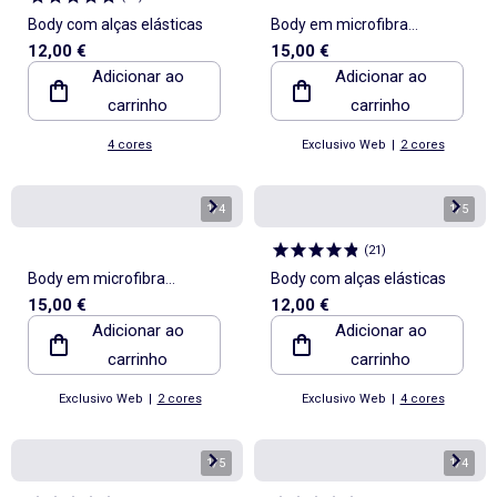
Body com alças elásticas
Body em microfibra
12,00 €
15,00 €
shapewear
Adicionar ao
Adicionar ao
carrinho
carrinho
4 cores
Exclusivo Web
|
2 cores
1
/
4
1
/
5
(
21
)
Body em microfibra
Body com alças elásticas
15,00 €
12,00 €
shapewear
Adicionar ao
Adicionar ao
carrinho
carrinho
Exclusivo Web
|
2 cores
Exclusivo Web
|
4 cores
1
/
5
1
/
4