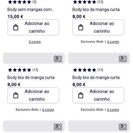
(
2
)
(
12
)
Body sem mangas com
Body liso de manga curta
15,00 €
8,00 €
ombreiras
Adicionar ao
Adicionar ao
carrinho
carrinho
2 cores
Exclusivo Web
|
6 cores
1
/
4
1
/
4
(
12
)
(
12
)
Body liso de manga curta
Body liso de manga curta
8,00 €
8,00 €
Adicionar ao
Adicionar ao
carrinho
carrinho
Exclusivo Web
|
6 cores
Exclusivo Web
|
6 cores
1
/
4
1
/
4