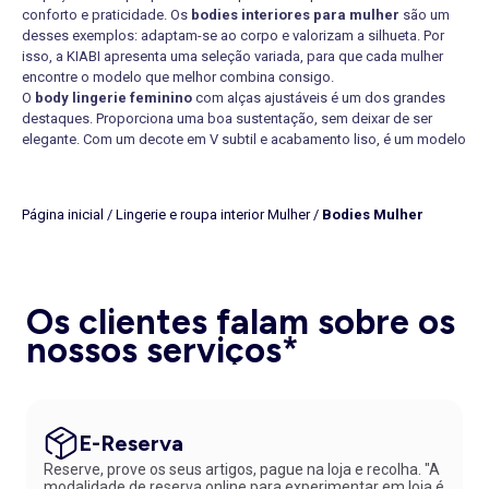
conforto e praticidade. Os
bodies interiores para mulher
são um
desses exemplos: adaptam-se ao corpo e valorizam a silhueta. Por
isso, a KIABI apresenta uma seleção variada, para que cada mulher
encontre o modelo que melhor combina consigo.
O
body lingerie feminino
com alças ajustáveis é um dos grandes
destaques. Proporciona uma boa sustentação, sem deixar de ser
elegante. Com um decote em V subtil e acabamento liso, é um modelo
que se integra facilmente tanto num conjunto noturno para o dia a dia
como para uma ocasião especial. Combine-o com uns
calções de
pijama
em tecido fluido para um outfit doméstico cheio de conforto.
Página inicial
/
Lingerie e roupa interior Mulher
/
Bodies Mulher
Confie nos nossos favoritos para se sentir sempre perfeita.
Para quem prefere tecidos naturais, o
body de algodão feminino
, é
um básico ideal para todos os dias. É confortável, fácil de vestir e está
disponível em várias cores que imperam, como o bege, o preto e o
rosa-claro. Básicos pensados para acompanhar cada um dos seus
Os clientes falam sobre os
movimentos com liberdade.
nossos serviços*
Já o
body lingerie feminino plus size
é uma verdadeira celebração
da silhueta, respeitando as formas com conforto e estilo. Aposte em
modelos que se adaptam a todas as curvas: não se vai arrepender.
Modelos de bodies interiores femininos
Se precisa de uma peça mais ousada, dê uma vista de olhos à nossa
E-Reserva
seleção de
bodies lingerie em renda
. O modelo pretocom costas
Reserve, prove os seus artigos, pague na loja e recolha. "A
abertas, a título de exemplo, é subtil, mas com grande impacto visual.
modalidade de reserva online para experimentar em loja é