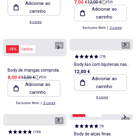
Preço de venda
Preço de referência
7,00 €
12,00 €
PDR
Adicionar ao
e joia dourada
Adicionar ao
carrinho
carrinho
4 cores
Exclusivo Web
|
2 cores
1
/
6
1
/
5
-38%
Saldos
(
79
)
Body liso com bijuterias nas
Body de mangas compridas
12,00 €
alças
Preço de venda
Preço de referência
8,00 €
13,00 €
PDR
e gola redonda
Adicionar ao
Adicionar ao
carrinho
carrinho
4 cores
Exclusivo Web
|
3 cores
-40%
Saldos
1
/
4
1
/
4
(
9
)
(
144
)
Body de alças finas