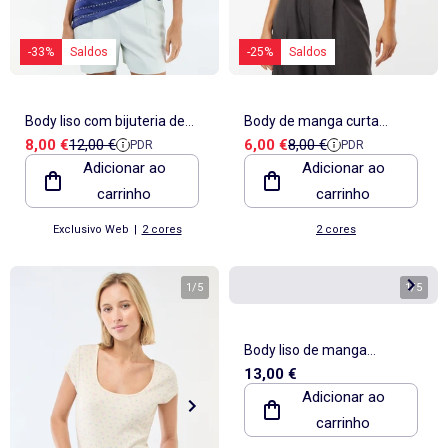
-33%
Saldos
-25%
Saldos
Body liso com bijuteria de
Body de manga curta
Preço de venda
Preço de referência
Preço de venda
Preço de referência
8,00 €
12,00 €
6,00 €
8,00 €
PDR
PDR
fantasia nas alças
canelado
Adicionar ao
Adicionar ao
carrinho
carrinho
Exclusivo Web
|
2 cores
2 cores
1
/
5
1
/
5
Body liso de manga
13,00 €
comprida
Adicionar ao
carrinho