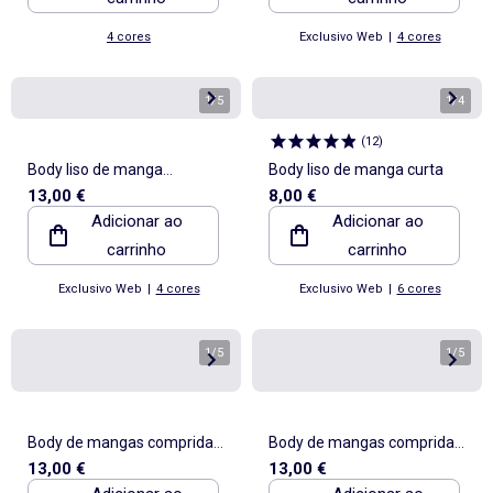
4 cores
Exclusivo Web
|
4 cores
1
/
5
1
/
4
(
12
)
Body liso de manga
Body liso de manga curta
13,00 €
8,00 €
comprida
Adicionar ao
Adicionar ao
carrinho
carrinho
Exclusivo Web
|
4 cores
Exclusivo Web
|
6 cores
1
/
5
1
/
5
Body de mangas compridas
Body de mangas compridas
13,00 €
13,00 €
e gola redonda
e gola redonda