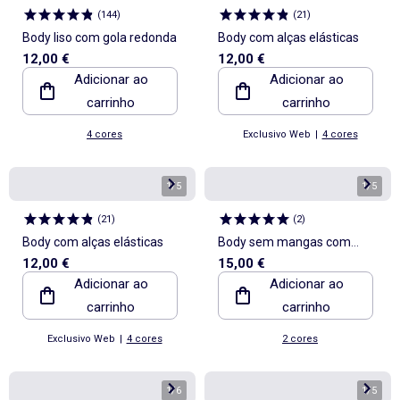
(
144
)
(
21
)
Body liso com gola redonda
Body com alças elásticas
12,00 €
12,00 €
Adicionar ao
Adicionar ao
carrinho
carrinho
4 cores
Exclusivo Web
|
4 cores
1
/
5
1
/
5
(
21
)
(
2
)
Body com alças elásticas
Body sem mangas com
12,00 €
15,00 €
ombreiras
Adicionar ao
Adicionar ao
carrinho
carrinho
Exclusivo Web
|
4 cores
2 cores
1
/
6
1
/
5