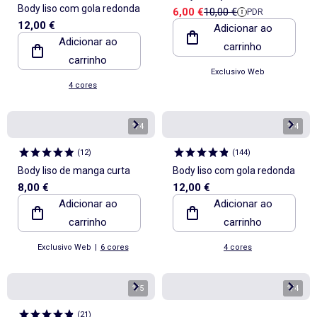
Body liso com gola redonda
Preço de venda
Preço de referência
6,00 €
10,00 €
PDR
12,00 €
Adicionar ao
Adicionar ao
carrinho
carrinho
Exclusivo Web
4 cores
1
/
4
1
/
4
(
12
)
(
144
)
Body liso de manga curta
Body liso com gola redonda
8,00 €
12,00 €
Adicionar ao
Adicionar ao
carrinho
carrinho
Exclusivo Web
|
6 cores
4 cores
1
/
5
1
/
4
(
21
)