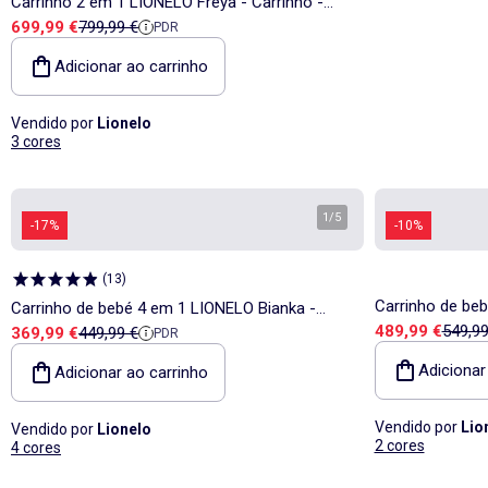
Carrinho 2 em 1 LIONELO Freya - Carrinho -
Preço de venda
Preço de referência
699,99 €
799,99 €
PDR
Alcofa - Acessórios - Alcofa dobrável com a
estrutura
Adicionar ao carrinho
Vendido por
Lionelo
3 cores
1
/
5
-17%
-10%
(
13
)
Carrinho de beb
Carrinho de bebé 4 em 1 LIONELO Bianka -
Preço de vend
Preço 
489,99 €
549,99
Preço de venda
Preço de referência
369,99 €
449,99 €
Conjunto de car
PDR
Carrinho de bebé + Alcofa + Cadeira auto +
Até 22 kg
Base ISOFIX
Adicionar
Adicionar ao carrinho
Vendido por
Lio
Vendido por
Lionelo
2 cores
4 cores