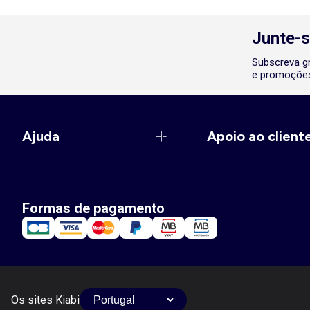
Junte-s
Subscreva gr
e promoções
Ajuda
Apoio ao client
Formas de pagamento
Os sites Kiabi