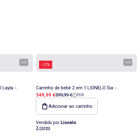
1
/
5
1
/
5
-12%
 Layla -
Carrinho de bebé 2 em 1 LIONELO Sia -
Preço de venda
Preço de referência
349,99 €
399,99 €
PDR
cessórios -
Ultraleve - Conjunto compacto - Capota - Capa
de chuva
Adicionar ao carrinho
Vendido por
Lionelo
3 cores