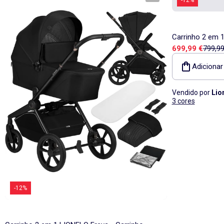
Carrinho 2 em 1
Preço de vend
Preço 
699,99 €
799,99
Alcofa - Acessó
estrutura
Adicionar
Vendido por
Lio
3 cores
-12%