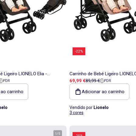
-22%
é Ligeiro LIONELO Elia -
Carrinho de Bebé Ligeiro LIONELO
a
e referência
Preço de venda
Preço de referência
69,99 €
89,99 €
PDR
PDR
ável - Mosquiteiro - 6-36
Compacto - Dobrável - Mosquitei
Meses
 ao carrinho
Adicionar ao carrinho
nelo
Vendido por
Lionelo
3 cores
1
/
5
-25%