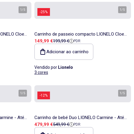
1
/
5
1
/
5
-25%
LIONELO Cloe
Carrinho de passeio compacto LIONELO Cloe
Preço de venda
Preço de referência
149,99 €
199,99 €
PDR
to -
Plus - Rodas grandes - Fecho auto -
Ventilação
Adicionar ao carrinho
Vendido por
Lionelo
3 cores
1
/
5
1
/
5
-12%
armine - Até
Carrinho de bebé Duo LIONELO Carmine - Até
Preço de venda
Preço de referência
479,99 €
549,99 €
PDR
lcofa e
22 kg - Conjunto com carrinho, alcofa e
acessórios