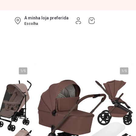
A minha loja preferida
Escolha
1
/
5
1
/
5