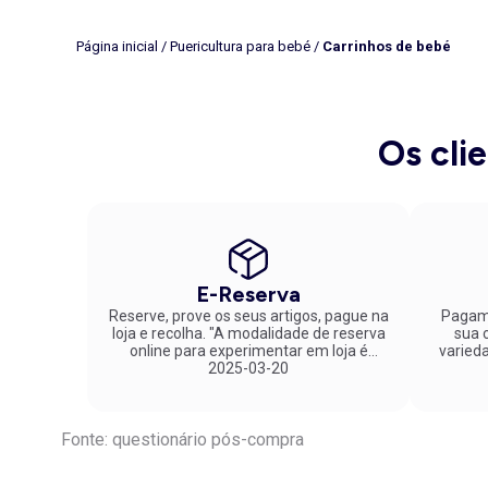
Página inicial
/
Puericultura para bebé
/
Carrinhos de bebé
Os cli
E-Reserva
Reserve, prove os seus artigos, pague na
Pagame
loja e recolha. "A modalidade de reserva
sua co
online para experimentar em loja é
varied
fantástica. Parabéns pela inovação!"
2025-03-20
Fonte: questionário pós-compra