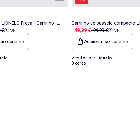
 LIONELO Freya - Carrinho -
Carrinho de passeio compacto 
a
de referência
Preço de venda
Preço de referência
 €
149,99 €
199,99 €
PDR
PDR
rios - Alcofa dobrável com a
Plus - Rodas grandes - Fecho au
Ventilação
 ao carrinho
Adicionar ao carrinho
nelo
Vendido por
Lionelo
3 cores