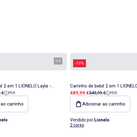
1
/
5
-10%
é 2 em 1 LIONELO Layla -
Carrinho de bebé 2 em 1 LIONELO
a
de referência
Preço de venda
Preço de referência
 €
489,99 €
549,99 €
PDR
PDR
rinho, alcofa e acessórios -
Conjunto de carrinho, alcofa e a
Até 22 kg
 ao carrinho
Adicionar ao carrinho
nelo
Vendido por
Lionelo
2 cores