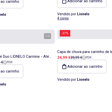
Adicionar ao carrinho
 ao carrinho
Vendido por
Lionelo
nelo
4 cores
-37%
1
/
5
Capa de chuva para carrinho de
bé Duo LIONELO Carmine - Até
Preço de venda
Preço de referência
24,99 €
39,99 €
PDR
Agia
a
de referência
 €
PDR
o com carrinho, alcofa e
Adicionar ao carrinho
 ao carrinho
Vendido por
Lionelo
nelo