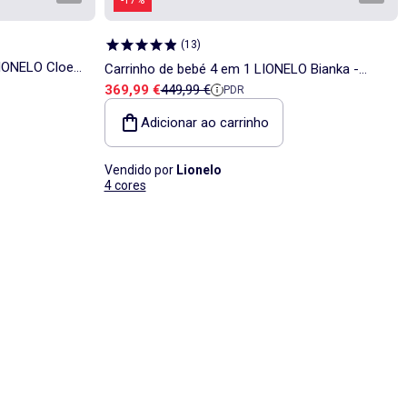
(
13
)
LIONELO Cloe
Carrinho de bebé 4 em 1 LIONELO Bianka -
Preço de venda
Preço de referência
369,99 €
449,99 €
to -
PDR
Carrinho de bebé + Alcofa + Cadeira auto +
Base ISOFIX
Adicionar ao carrinho
Vendido por
Lionelo
4 cores