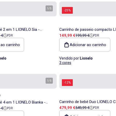
1
/
5
-25%
é 2 em 1 LIONELO Sia -
Carrinho de passeio compacto 
a
de referência
Preço de venda
Preço de referência
 €
149,99 €
199,99 €
PDR
PDR
junto compacto - Capota - Capa
Plus - Rodas grandes - Fecho au
Ventilação
 ao carrinho
Adicionar ao carrinho
nelo
Vendido por
Lionelo
3 cores
1
/
5
-12%
)
Carrinho de bebé Duo LIONELO C
bé 4 em 1 LIONELO Bianka -
Preço de venda
Preço de referência
479,99 €
549,99 €
a
de referência
 €
PDR
22 kg - Conjunto com carrinho, a
PDR
é + Alcofa + Cadeira auto +
acessórios