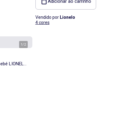
Adicionar ao carrinho
Vendido por
Lionelo
4 cores
1
/
2
 bebé LIONELO