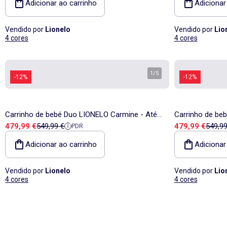
Adicionar ao carrinho
Adicionar
Vendido por
Lionelo
Vendido por
Lio
4 cores
4 cores
1
/
5
-12%
-12%
Carrinho de bebé Duo LIONELO Carmine - Até
Carrinho de be
Preço de venda
Preço de referência
Preço de vend
Preço 
479,99 €
549,99 €
479,99 €
549,99
PDR
22 kg - Conjunto com carrinho, alcofa e
22 kg - Conjunt
acessórios
acessórios
Adicionar ao carrinho
Adicionar
Vendido por
Lionelo
Vendido por
Lio
4 cores
4 cores