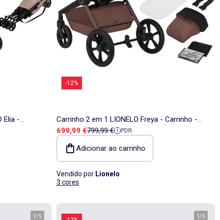
-12%
 Elia -
Carrinho 2 em 1 LIONELO Freya - Carrinho -
Preço de venda
Preço de referência
699,99 €
799,99 €
PDR
ro - 6-36
Alcofa - Acessórios - Alcofa dobrável com a
estrutura
Adicionar ao carrinho
Vendido por
Lionelo
3 cores
1
/
5
1
/
5
-17%