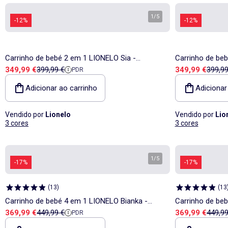
1
/
5
-12%
-12%
Carrinho de bebé 2 em 1 LIONELO Sia -
Carrinho de beb
Preço de venda
Preço de referência
Preço de vend
Preço 
349,99 €
399,99 €
349,99 €
399,99
PDR
Ultraleve - Conjunto compacto - Capota - Capa
Ultraleve - Con
de chuva
de chuva
Adicionar ao carrinho
Adicionar
Vendido por
Lionelo
Vendido por
Lio
3 cores
3 cores
1
/
5
-17%
-17%
(
13
)
(
13
Carrinho de bebé 4 em 1 LIONELO Bianka -
Carrinho de be
Preço de venda
Preço de referência
Preço de vend
Preço 
369,99 €
449,99 €
369,99 €
449,99
PDR
Carrinho de bebé + Alcofa + Cadeira auto +
Carrinho de beb
Base ISOFIX
Base ISOFIX