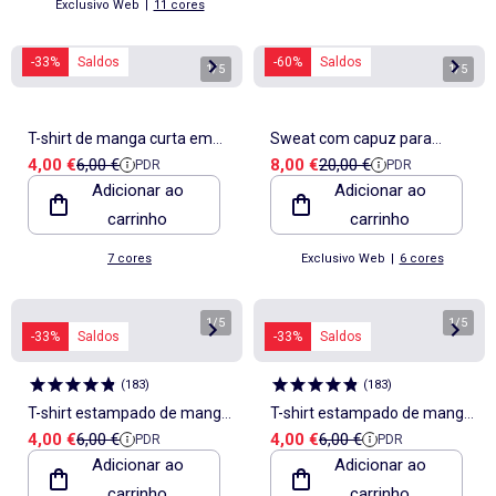
Exclusivo Web
|
11 cores
-33%
Saldos
-60%
Saldos
1
/
5
1
/
5
T-shirt de manga curta em
Sweat com capuz para
Preço de venda
Preço de referência
Preço de venda
Preço de referência
4,00 €
6,00 €
8,00 €
20,00 €
PDR
PDR
jersey
amamentação
Adicionar ao
Adicionar ao
carrinho
carrinho
7 cores
Exclusivo Web
|
6 cores
1
/
5
1
/
5
-33%
Saldos
-33%
Saldos
(
183
)
(
183
)
T-shirt estampado de manga
T-shirt estampado de manga
Preço de venda
Preço de referência
Preço de venda
Preço de referência
4,00 €
6,00 €
4,00 €
6,00 €
PDR
PDR
curta com padrão
curta com padrão
Adicionar ao
Adicionar ao
carrinho
carrinho