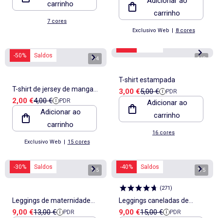
Adicionar ao
carrinho
carrinho
7 cores
Exclusivo Web
|
8 cores
-40%
Saldos
-50%
Saldos
1
/
4
1
/
3
T-shirt estampada
T-shirt de jersey de manga
Preço de venda
Preço de referência
3,00 €
5,00 €
PDR
Preço de venda
Preço de referência
2,00 €
4,00 €
PDR
curta
Adicionar ao
Adicionar ao
carrinho
carrinho
16 cores
Exclusivo Web
|
15 cores
-30%
Saldos
-40%
Saldos
1
/
5
1
/
5
(
271
)
Leggings de maternidade
Leggings caneladas de
Preço de venda
Preço de referência
Preço de venda
Preço de referência
9,00 €
13,00 €
9,00 €
15,00 €
PDR
PDR
com estampado
grávida