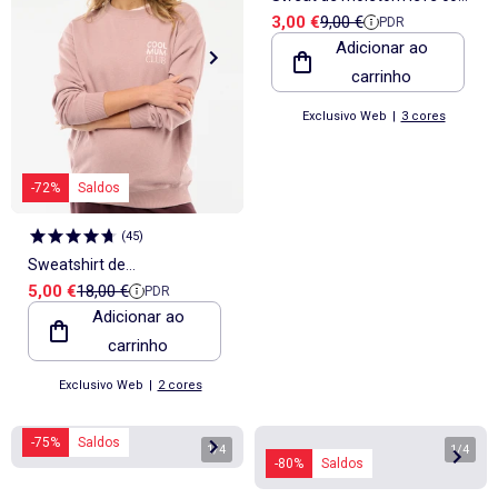
Preço de venda
Preço de referência
3,00 €
9,00 €
PDR
estampado
Adicionar ao
carrinho
Exclusivo Web
|
3 cores
-72%
Saldos
(
45
)
Sweatshirt de
Preço de venda
Preço de referência
5,00 €
18,00 €
PDR
amamentação
Adicionar ao
carrinho
Exclusivo Web
|
2 cores
-75%
Saldos
1
/
4
1
/
4
-80%
Saldos