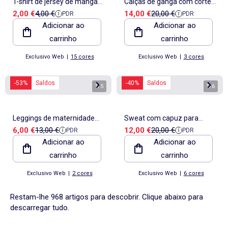
T-shirt de jersey de manga
Calças de ganga com corte
Preço de venda
Preço de referência
Preço de venda
Preço de referência
2,00 €
4,00 €
14,00 €
20,00 €
PDR
PDR
curta
mom - L32
Adicionar ao
Adicionar ao
carrinho
carrinho
Exclusivo Web
|
15 cores
Exclusivo Web
|
3 cores
-53%
Saldos
-40%
Saldos
1
/
5
1
/
6
Leggings de maternidade
Sweat com capuz para
Preço de venda
Preço de referência
Preço de venda
Preço de referência
6,00 €
13,00 €
12,00 €
20,00 €
PDR
PDR
com estampado
amamentação
Adicionar ao
Adicionar ao
carrinho
carrinho
Exclusivo Web
|
2 cores
Exclusivo Web
|
6 cores
Restam-lhe 968 artigos para descobrir. Clique abaixo para
descarregar tudo.