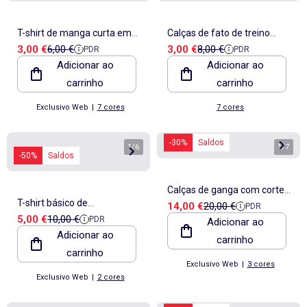
T-shirt de manga curta em
Calças de fato de treino
Preço de venda
Preço de referência
Preço de venda
Preço de referência
3,00 €
6,00 €
3,00 €
8,00 €
PDR
PDR
jersey
básicas
Adicionar ao
Adicionar ao
carrinho
carrinho
Exclusivo Web
|
7 cores
7 cores
-30%
Saldos
1
/
6
1
/
7
-50%
Saldos
Calças de ganga com corte
T-shirt básico de
Preço de venda
Preço de referência
14,00 €
20,00 €
PDR
mom - L32
Preço de venda
Preço de referência
5,00 €
10,00 €
PDR
amamentação de manga
Adicionar ao
Adicionar ao
carrinho
curta
carrinho
Exclusivo Web
|
3 cores
Exclusivo Web
|
2 cores