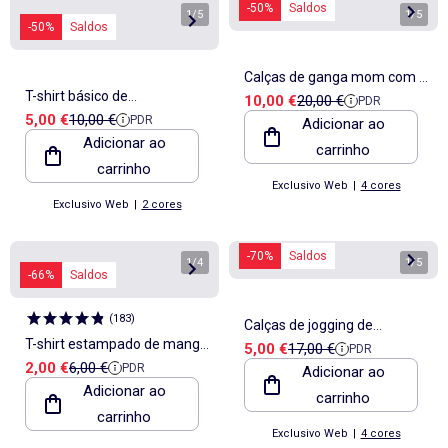
-50%
Saldos
1
/
5
1
/
5
-50%
Saldos
Calças de ganga mom com 5
T-shirt básico de
Preço de venda
Preço de referência
10,00 €
20,00 €
PDR
bolsos L34
Preço de venda
Preço de referência
5,00 €
10,00 €
PDR
amamentação de manga
Adicionar ao
Adicionar ao
carrinho
curta
carrinho
Exclusivo Web
|
4 cores
Exclusivo Web
|
2 cores
-70%
Saldos
1
/
4
1
/
5
-66%
Saldos
(
183
)
Calças de jogging de
T-shirt estampado de manga
Preço de venda
Preço de referência
5,00 €
17,00 €
PDR
maternidade
Preço de venda
Preço de referência
2,00 €
6,00 €
PDR
curta com padrão
Adicionar ao
Adicionar ao
carrinho
carrinho
Exclusivo Web
|
4 cores