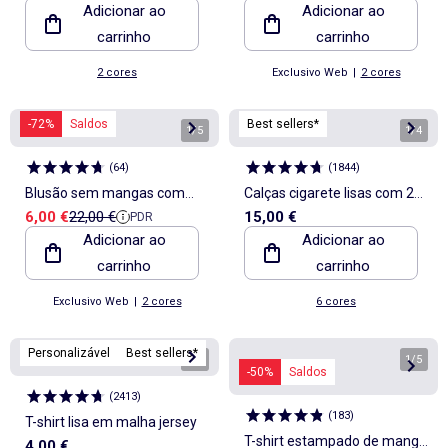
Adicionar ao
Adicionar ao
carrinho
carrinho
2 cores
Exclusivo Web
|
2 cores
-72%
Saldos
Best sellers*
1
/
5
1
/
4
(
64
)
(
1844
)
Blusão sem mangas com
Calças cigarete lisas com 2
Preço de venda
Preço de referência
6,00 €
22,00 €
15,00 €
PDR
molas de pressão
bolsos
Adicionar ao
Adicionar ao
carrinho
carrinho
Exclusivo Web
|
2 cores
6 cores
Personalizável
Best sellers*
1
/
5
1
/
5
-50%
Saldos
(
2413
)
(
183
)
T-shirt lisa em malha jersey
T-shirt estampado de manga
4,00 €