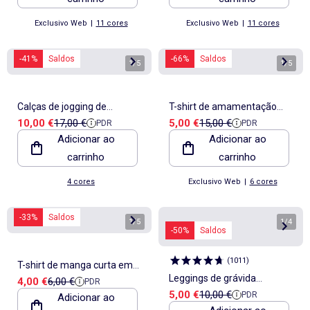
Exclusivo Web
|
11 cores
Exclusivo Web
|
11 cores
-41%
Saldos
-66%
Saldos
1
/
5
1
/
5
Calças de jogging de
T-shirt de amamentação
Preço de venda
Preço de referência
Preço de venda
Preço de referência
10,00 €
17,00 €
5,00 €
15,00 €
PDR
PDR
maternidade
mesclado
Adicionar ao
Adicionar ao
carrinho
carrinho
4 cores
Exclusivo Web
|
6 cores
-33%
Saldos
1
/
5
1
/
4
-50%
Saldos
(
1011
)
T-shirt de manga curta em
Leggings de grávida
Preço de venda
Preço de referência
4,00 €
6,00 €
PDR
jersey
Preço de venda
Preço de referência
5,00 €
10,00 €
PDR
Adicionar ao
compridas em jersey lisa