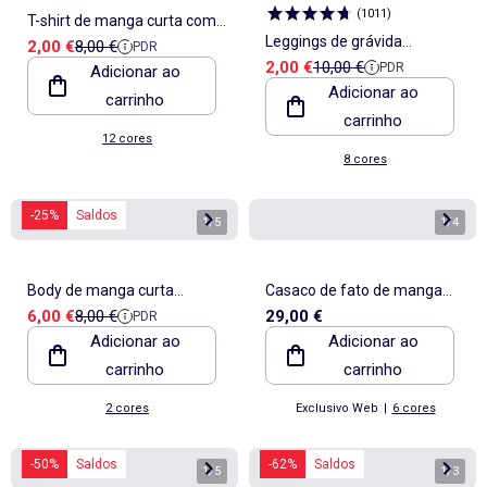
(
1011
)
T-shirt de manga curta com
Leggings de grávida
Preço de venda
Preço de referência
2,00 €
8,00 €
PDR
estampado
Preço de venda
Preço de referência
2,00 €
10,00 €
PDR
Adicionar ao
compridas em jersey lisa
Adicionar ao
carrinho
carrinho
12 cores
8 cores
-25%
Saldos
1
/
5
1
/
4
Body de manga curta
Casaco de fato de manga
Preço de venda
Preço de referência
6,00 €
8,00 €
29,00 €
PDR
canelado
comprida
Adicionar ao
Adicionar ao
carrinho
carrinho
2 cores
Exclusivo Web
|
6 cores
-50%
Saldos
-62%
Saldos
1
/
5
1
/
3