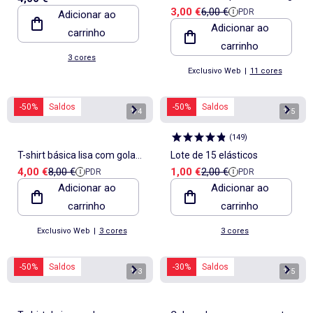
Preço de venda
Preço de referência
3,00 €
6,00 €
PDR
Adicionar ao
curta com padrão
Adicionar ao
carrinho
carrinho
3 cores
Exclusivo Web
|
11 cores
-50%
Saldos
-50%
Saldos
1
/
4
1
/
5
(
149
)
T-shirt básica lisa com gola
Lote de 15 elásticos
Preço de venda
Preço de referência
Preço de venda
Preço de referência
4,00 €
8,00 €
1,00 €
2,00 €
PDR
PDR
em bico
Adicionar ao
Adicionar ao
carrinho
carrinho
Exclusivo Web
|
3 cores
3 cores
-50%
Saldos
-30%
Saldos
1
/
3
1
/
5