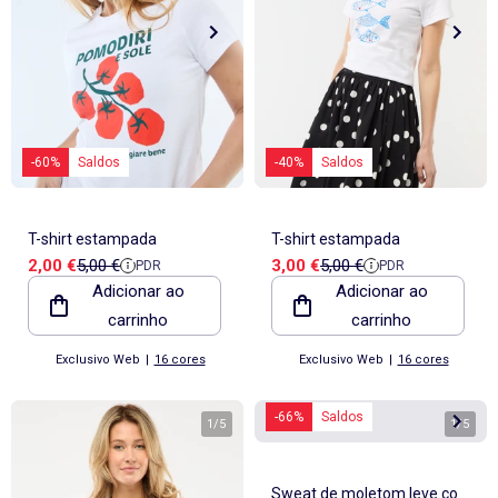
-60%
Saldos
-40%
Saldos
T-shirt estampada
T-shirt estampada
Preço de venda
Preço de referência
Preço de venda
Preço de referência
2,00 €
5,00 €
3,00 €
5,00 €
PDR
PDR
Adicionar ao
Adicionar ao
carrinho
carrinho
Exclusivo Web
|
16 cores
Exclusivo Web
|
16 cores
-66%
Saldos
1
/
5
1
/
5
Sweat de moletom leve com