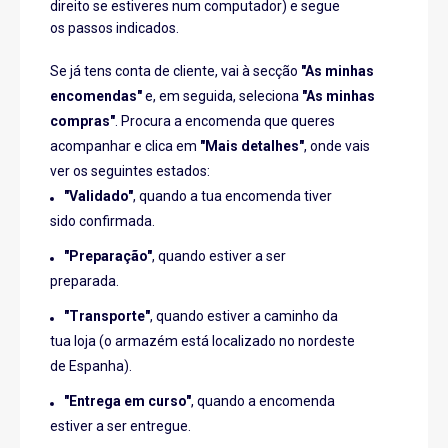
úteis
fixo de 8€
direito se estiveres num computador) e segue
(Portugal)​
úteis
Açores
os passos indicados.
Ilhas
10 dias
Grátis
Madeira e
8€
(valor fixo)
úteis​
para
Açores​
Se já tens conta de cliente, vai à secção
"As minhas
compras
a partir
encomendas"
e, em seguida, seleciona
"As minhas
3 a 4
Lojas
2 a 3
Portugal
de 30€
GRÁTIS
, sem valor
dias
Físicas
dias
compras"
. Procura a encomenda que queres
Continental
ou 3,95€
mínimo de compra
úteis
(Portugal)​
Pontos de
úteis
para
acompanhar e clica em
"Mais detalhes"
, onde vais
Recolha e
compras
Cacifos CTT
ver os seguintes estados:
inferiores
a 30€
Zona de
"Validado"
, quando a tua encomenda tiver
Prazo
Custos de envio​
Entrega
sido confirmada.
Ilhas
10 dias
Custo
Madeira e
2 a 3
úteis
fixo de 8€
Portugal
GRATUITO sem valor
"Preparação"
, quando estiver a ser
Açores
dias
Continental​
mínimo de compra​
úteis​
preparada.
"Transporte"
, quando estiver a caminho da
tua loja (o armazém está localizado no nordeste
de Espanha).
"Entrega em curso"
, quando a encomenda
estiver a ser entregue.