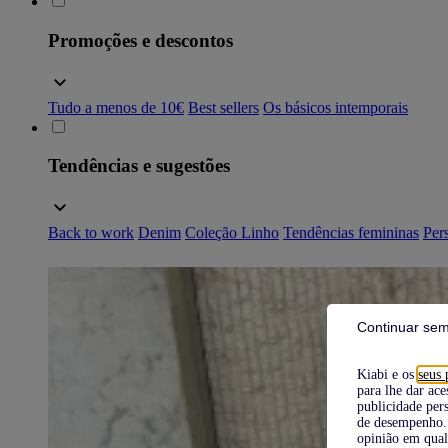
Promoções e descontos
Tudo a menos de 10€
Best sellers
Os básicos intemporais
Tendências e sugestões
Back to work
Denim
Coleção Linho
Tendências femininas
Pers
Continuar sem
Kiabi e os
seus 
para lhe dar ace
publicidade pers
de desempenho. 
opinião em qual