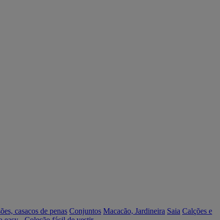
ões, casacos de penas
Conjuntos
Macacão, Jardineira
Saia
Calções e
o easy - Coleção fácil de vestir