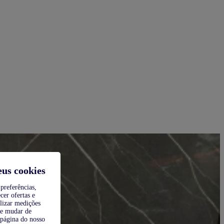
eus cookies
preferências,
cer ofertas e
alizar medições
de mudar de
 página do nosso