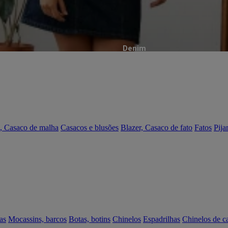
Denim
, Casaco de malha
Casacos e blusões
Blazer, Casaco de fato
Fatos
Pija
as
Mocassins, barcos
Botas, botins
Chinelos
Espadrilhas
Chinelos de c