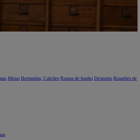
mas
Meias
Bermudas, Calções
Roupa de banho
Desporto
Roupões de
asa