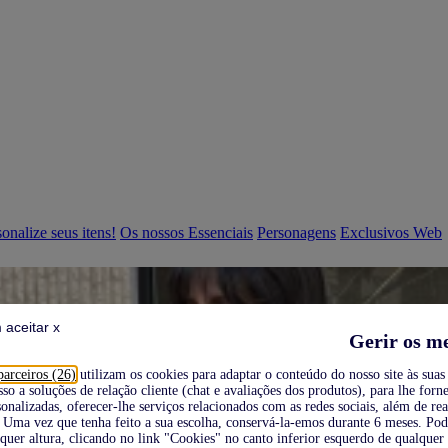
onalize seus itens!
Os nossos Essenciais
Personagens
Exclusivos Web
 aceitar x
Gerir os m
parceiros (26)
utilizam os cookies para adaptar o conteúdo do nosso site às suas 
sso a soluções de relação cliente (chat e avaliações dos produtos), para lhe forne
onalizadas, oferecer-lhe serviços relacionados com as redes sociais, além de re
Uma vez que tenha feito a sua escolha, conservá-la-emos durante 6 meses. Po
quer altura, clicando no link "Cookies" no canto inferior esquerdo de qualquer