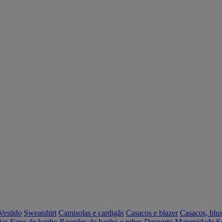
Vestido
Sweatshirt
Camisolas e cardigãs
Casacos e blazer
Casacos, blus
ias
Fatos de banho
Roupões de banho e robes
Desporto
Maternidade
S