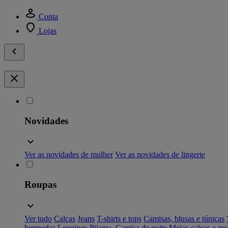
Conta
Lojas
Novidades
Ver as novidades de mulher
Ver as novidades de lingerie
Roupas
Ver tudo
Calças
Jeans
T-shirts e tops
Camisas, blusas e túnicas
bermudas
Leggings
Pijama, Camisa de noite
Meias-calças e me