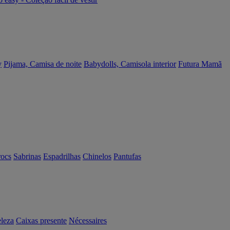
y
Pijama, Camisa de noite
Babydolls, Camisola interior
Futura Mamã
rocs
Sabrinas
Espadrilhas
Chinelos
Pantufas
eleza
Caixas presente
Nécessaires