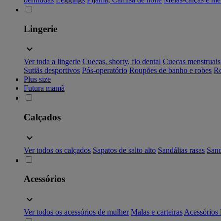
Lingerie
Ver toda a lingerie
Cuecas, shorty, fio dental
Cuecas menstruais
Sutiãs desportivos
Pós-operatório
Roupões de banho e robes
Ro
Plus size
Futura mamã
Calçados
Ver todos os calçados
Sapatos de salto alto
Sandálias rasas
Sand
Acessórios
Ver todos os acessórios de mulher
Malas e carteiras
Acessórios 