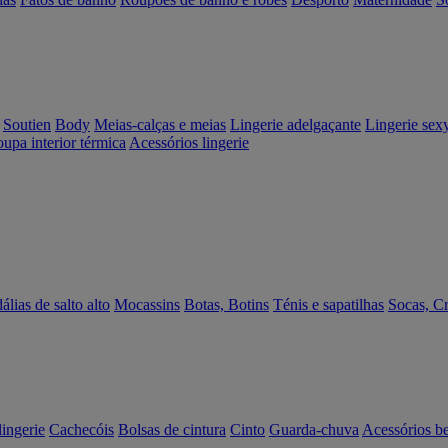
Soutien
Body
Meias-calças e meias
Lingerie adelgaçante
Lingerie sex
upa interior térmica
Acessórios lingerie
álias de salto alto
Mocassins
Botas, Botins
Ténis e sapatilhas
Socas, C
lingerie
Cachecóis
Bolsas de cintura
Cinto
Guarda-chuva
Acessórios b