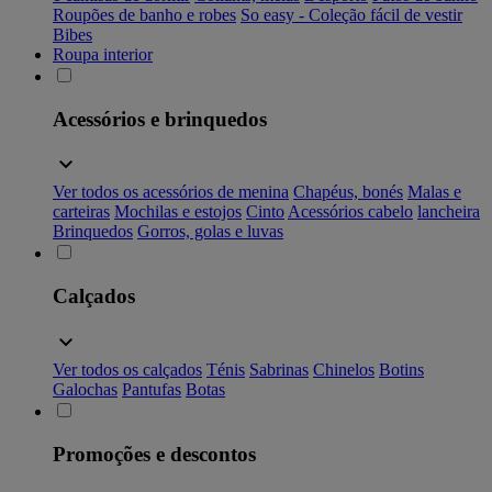
Roupões de banho e robes
So easy - Coleção fácil de vestir
Bibes
Roupa interior
Acessórios e brinquedos
Ver todos os acessórios de menina
Chapéus, bonés
Malas e
carteiras
Mochilas e estojos
Cinto
Acessórios cabelo
lancheira
Brinquedos
Gorros, golas e luvas
Calçados
Ver todos os calçados
Ténis
Sabrinas
Chinelos
Botins
Galochas
Pantufas
Botas
Promoções e descontos