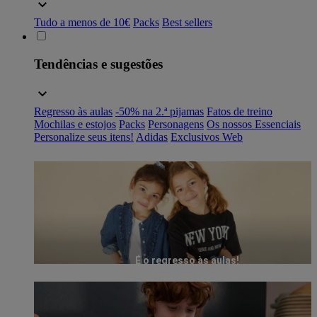
Tudo a menos de 10€
Packs
Best sellers
Tendências e sugestões
Regresso às aulas
-50% na 2.ª pijamas
Fatos de treino
Mochilas e estojos
Packs
Personagens
Os nossos Essenciais
Personalize seus itens!
Adidas
Exclusivos Web
É o regresso às aulas!