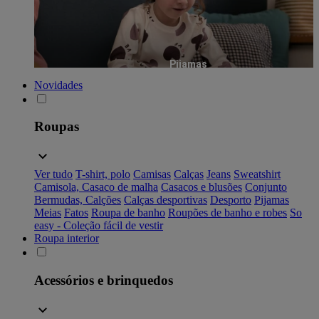
Pijamas
Novidades
Roupas
Ver tudo
T-shirt, polo
Camisas
Calças
Jeans
Sweatshirt
Camisola, Casaco de malha
Casacos e blusões
Conjunto
Bermudas, Calções
Calças desportivas
Desporto
Pijamas
Meias
Fatos
Roupa de banho
Roupões de banho e robes
So
easy - Coleção fácil de vestir
Roupa interior
Acessórios e brinquedos