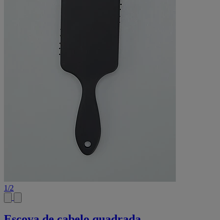
1
/
2
Escova de cabelo quadrada