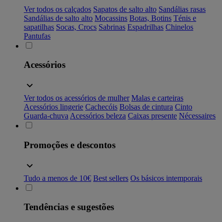
Ver todos os calçados
Sapatos de salto alto
Sandálias rasas
Sandálias de salto alto
Mocassins
Botas, Botins
Ténis e
sapatilhas
Socas, Crocs
Sabrinas
Espadrilhas
Chinelos
Pantufas
Acessórios
Ver todos os acessórios de mulher
Malas e carteiras
Acessórios lingerie
Cachecóis
Bolsas de cintura
Cinto
Guarda-chuva
Acessórios beleza
Caixas presente
Nécessaires
Promoções e descontos
Tudo a menos de 10€
Best sellers
Os básicos intemporais
Tendências e sugestões