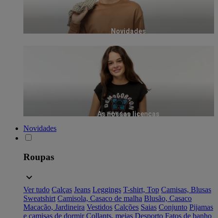
Novidades
As nossas licenças
Novidades
Roupas
Ver tudo
Calças
Jeans
Leggings
T-shirt, Top
Camisas, Blusas
Sweatshirt
Camisola, Casaco de malha
Blusão, Casaco
Macacão, Jardineira
Vestidos
Calções
Saias
Conjunto
Pijamas
e camisas de dormir
Collants, meias
Desporto
Fatos de banho