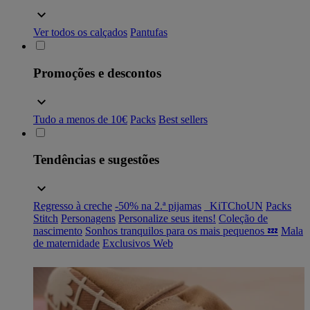
Ver todos os calçados
Pantufas
Promoções e descontos
Tudo a menos de 10€
Packs
Best sellers
Tendências e sugestões
Regresso à creche
-50% na 2.ª pijamas
_KiTChoUN
Packs
Stitch
Personagens
Personalize seus itens!
Coleção de
nascimento
Sonhos tranquilos para os mais pequenos 💤
Mala
de maternidade
Exclusivos Web