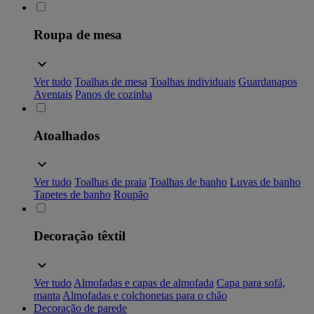
Roupa de mesa
Ver tudo
Toalhas de mesa
Toalhas individuais
Guardanapos
Aventais
Panos de cozinha
Atoalhados
Ver tudo
Toalhas de praia
Toalhas de banho
Luvas de banho
Tapetes de banho
Roupão
Decoração têxtil
Ver tudo
Almofadas e capas de almofada
Capa para sofá,
manta
Almofadas e colchonetas para o chão
Decoração de parede