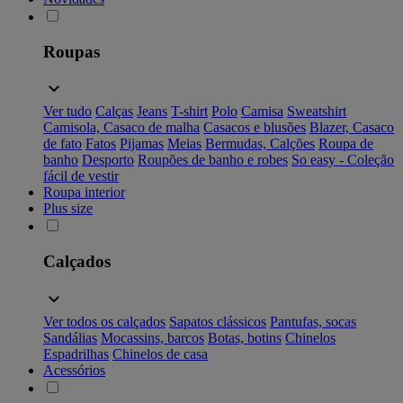
Roupas
Ver tudo
Calças
Jeans
T-shirt
Polo
Camisa
Sweatshirt
Camisola, Casaco de malha
Casacos e blusões
Blazer, Casaco
de fato
Fatos
Pijamas
Meias
Bermudas, Calções
Roupa de
banho
Desporto
Roupões de banho e robes
So easy - Coleção
fácil de vestir
Roupa interior
Plus size
Calçados
Ver todos os calçados
Sapatos clássicos
Pantufas, socas
Sandálias
Mocassins, barcos
Botas, botins
Chinelos
Espadrilhas
Chinelos de casa
Acessórios