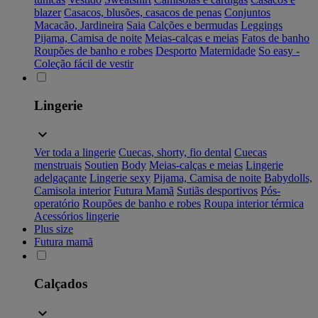
blazer
Casacos, blusões, casacos de penas
Conjuntos
Macacão, Jardineira
Saia
Calções e bermudas
Leggings
Pijama, Camisa de noite
Meias-calças e meias
Fatos de banho
Roupões de banho e robes
Desporto
Maternidade
So easy -
Coleção fácil de vestir
Lingerie
Ver toda a lingerie
Cuecas, shorty, fio dental
Cuecas
menstruais
Soutien
Body
Meias-calças e meias
Lingerie
adelgaçante
Lingerie sexy
Pijama, Camisa de noite
Babydolls,
Camisola interior
Futura Mamã
Sutiãs desportivos
Pós-
operatório
Roupões de banho e robes
Roupa interior térmica
Acessórios lingerie
Plus size
Futura mamã
Calçados