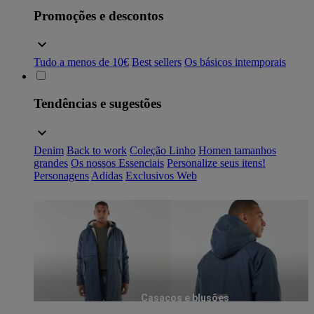
Promoções e descontos
Tudo a menos de 10€
Best sellers
Os básicos intemporais
Tendências e sugestões
Denim
Back to work
Coleção Linho
Homen tamanhos
grandes
Os nossos Essenciais
Personalize seus itens!
Personagens
Adidas
Exclusivos Web
Casacos e blusões