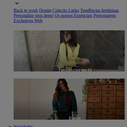
Back to work
Denim
Coleção Linho
Tendências femininas
Personalize seus itens!
Os nossos Essenciais
Personagens
Exclusivos Web
Tendências moda
Denim
Novidades