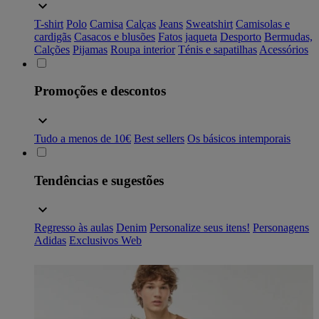
T-shirt
Polo
Camisa
Calças
Jeans
Sweatshirt
Camisolas e
cardigãs
Casacos e blusões
Fatos
jaqueta
Desporto
Bermudas,
Calções
Pijamas
Roupa interior
Ténis e sapatilhas
Acessórios
Promoções e descontos
Tudo a menos de 10€
Best sellers
Os básicos intemporais
Tendências e sugestões
Regresso às aulas
Denim
Personalize seus itens!
Personagens
Adidas
Exclusivos Web