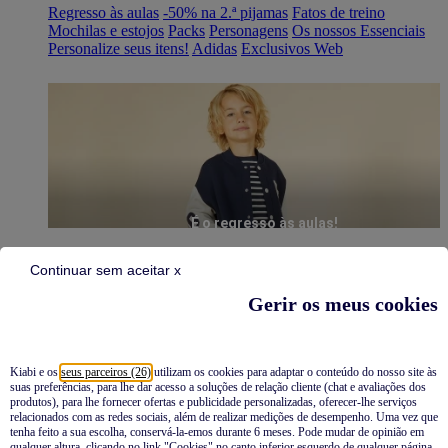
Regresso às aulas
-50% na 2.ª pijamas
Fatos de treino
Mochilas e estojos
Packs
Personagens
Os nossos Essenciais
Personalize seus itens!
Adidas
Exclusivos Web
É o regresso às aulas!
Continuar sem aceitar x
Gerir os meus cookies
Kiabi e os
seus parceiros (26)
utilizam os cookies para adaptar o conteúdo do nosso site às
suas preferências, para lhe dar acesso a soluções de relação cliente (chat e avaliações dos
Pijamas
produtos), para lhe fornecer ofertas e publicidade personalizadas, oferecer-lhe serviços
relacionados com as redes sociais, além de realizar medições de desempenho. Uma vez que
Novidades
tenha feito a sua escolha, conservá-la-emos durante 6 meses. Pode mudar de opinião em
qualquer altura, clicando no link "Cookies" no canto inferior esquerdo de qualquer página