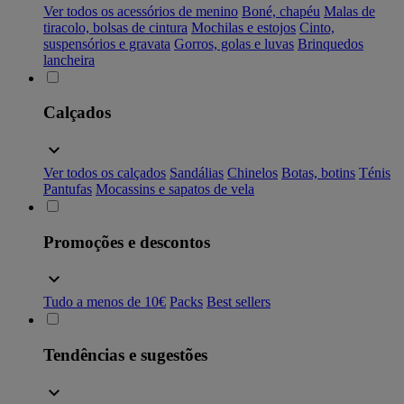
Ver todos os acessórios de menino
Boné, chapéu
Malas de
tiracolo, bolsas de cintura
Mochilas e estojos
Cinto,
suspensórios e gravata
Gorros, golas e luvas
Brinquedos
lancheira
Calçados
Ver todos os calçados
Sandálias
Chinelos
Botas, botins
Ténis
Pantufas
Mocassins e sapatos de vela
Promoções e descontos
Tudo a menos de 10€
Packs
Best sellers
Tendências e sugestões