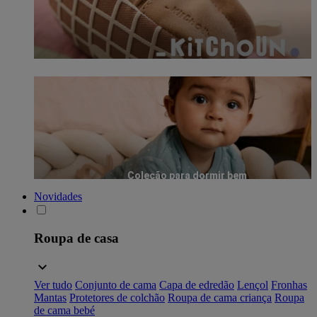
Coleção para dormir bem
Novidades
Roupa de casa
Ver tudo
Conjunto de cama
Capa de edredão
Lençol
Fronhas
Mantas
Protetores de colchão
Roupa de cama criança
Roupa
de cama bebé