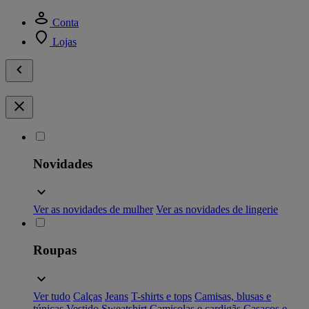
Conta
Lojas
Novidades
Ver as novidades de mulher
Ver as novidades de lingerie
Roupas
Ver tudo
Calças
Jeans
T-shirts e tops
Camisas, blusas e
túnicas
Vestido
Sweatshirt
Camisolas e cardigãs
Casacos e