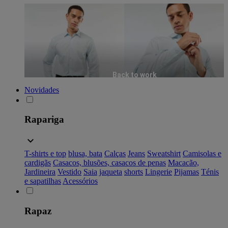
Back to work
Novidades
Rapariga
T-shirts e top
blusa, bata
Calças
Jeans
Sweatshirt
Camisolas e
cardigãs
Casacos, blusões, casacos de penas
Macacão,
Jardineira
Vestido
Saia
jaqueta
shorts
Lingerie
Pijamas
Ténis
e sapatilhas
Acessórios
Rapaz