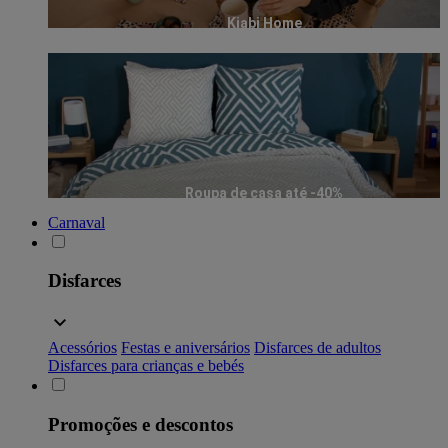
Kiabi Home
Roupa de casa até -40%
Carnaval
Disfarces
Acessórios
Festas e aniversários
Disfarces de adultos
Disfarces para crianças e bebés
Promoções e descontos