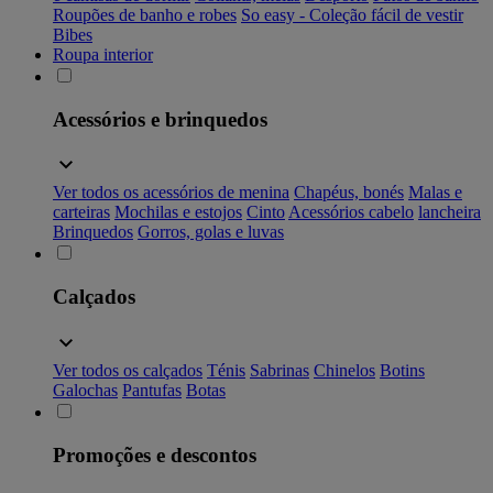
Roupões de banho e robes
So easy - Coleção fácil de vestir
Bibes
Roupa interior
Acessórios e brinquedos
Ver todos os acessórios de menina
Chapéus, bonés
Malas e
carteiras
Mochilas e estojos
Cinto
Acessórios cabelo
lancheira
Brinquedos
Gorros, golas e luvas
Calçados
Ver todos os calçados
Ténis
Sabrinas
Chinelos
Botins
Galochas
Pantufas
Botas
Promoções e descontos