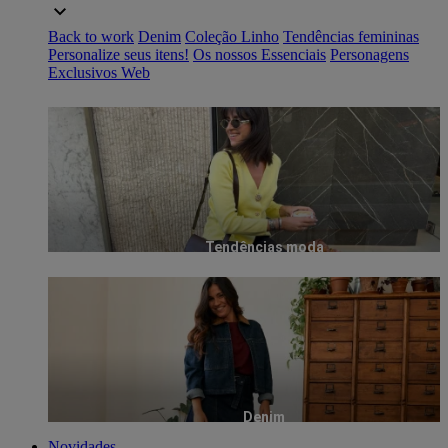
Back to work
Denim
Coleção Linho
Tendências femininas
Personalize seus itens!
Os nossos Essenciais
Personagens
Exclusivos Web
Tendências moda
Denim
Novidades