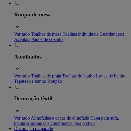
Roupa de mesa
Ver tudo
Toalhas de mesa
Toalhas individuais
Guardanapos
Aventais
Panos de cozinha
Atoalhados
Ver tudo
Toalhas de praia
Toalhas de banho
Luvas de banho
Tapetes de banho
Roupão
Decoração têxtil
Ver tudo
Almofadas e capas de almofada
Capa para sofá,
manta
Almofadas e colchonetas para o chão
Decoração de parede