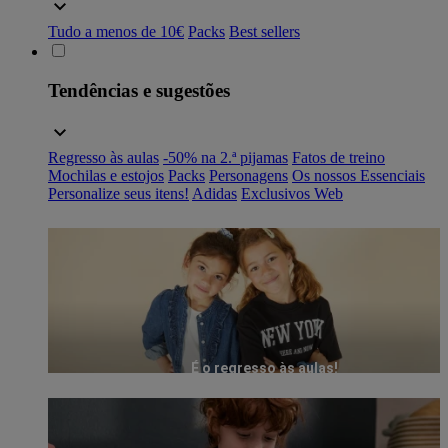
Tudo a menos de 10€
Packs
Best sellers
Tendências e sugestões
Regresso às aulas
-50% na 2.ª pijamas
Fatos de treino
Mochilas e estojos
Packs
Personagens
Os nossos Essenciais
Personalize seus itens!
Adidas
Exclusivos Web
É o regresso às aulas!