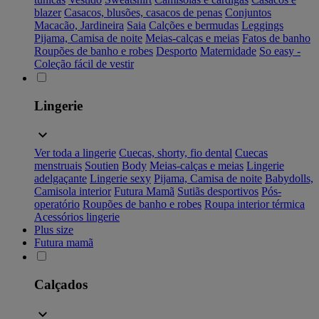
blazer
Casacos, blusões, casacos de penas
Conjuntos
Macacão, Jardineira
Saia
Calções e bermudas
Leggings
Pijama, Camisa de noite
Meias-calças e meias
Fatos de banho
Roupões de banho e robes
Desporto
Maternidade
So easy -
Coleção fácil de vestir
Lingerie
Ver toda a lingerie
Cuecas, shorty, fio dental
Cuecas
menstruais
Soutien
Body
Meias-calças e meias
Lingerie
adelgaçante
Lingerie sexy
Pijama, Camisa de noite
Babydolls,
Camisola interior
Futura Mamã
Sutiãs desportivos
Pós-
operatório
Roupões de banho e robes
Roupa interior térmica
Acessórios lingerie
Plus size
Futura mamã
Calçados