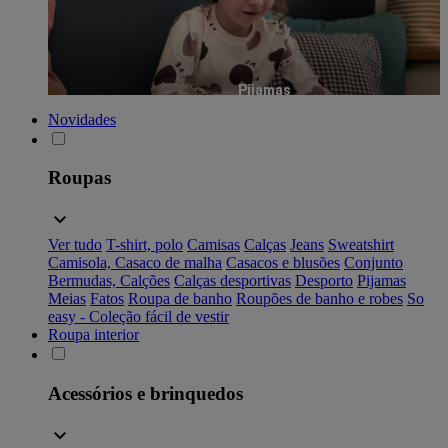
Pijamas
Novidades
Roupas
Ver tudo
T-shirt, polo
Camisas
Calças
Jeans
Sweatshirt
Camisola, Casaco de malha
Casacos e blusões
Conjunto
Bermudas, Calções
Calças desportivas
Desporto
Pijamas
Meias
Fatos
Roupa de banho
Roupões de banho e robes
So
easy - Coleção fácil de vestir
Roupa interior
Acessórios e brinquedos