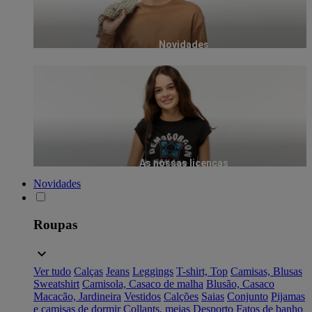
Novidades
As nossas licenças
Novidades
Roupas
Ver tudo
Calças
Jeans
Leggings
T-shirt, Top
Camisas, Blusas
Sweatshirt
Camisola, Casaco de malha
Blusão, Casaco
Macacão, Jardineira
Vestidos
Calções
Saias
Conjunto
Pijamas
e camisas de dormir
Collants, meias
Desporto
Fatos de banho