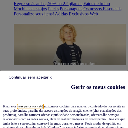
Regresso às aulas
-50% na 2.ª pijamas
Fatos de treino
Mochilas e estojos
Packs
Personagens
Os nossos Essenciais
Personalize seus itens!
Adidas
Exclusivos Web
É o regresso às aulas!
Continuar sem aceitar x
Gerir os meus cookies
Kiabi e os
seus parceiros (26)
utilizam os cookies para adaptar o conteúdo do nosso site às
suas preferências, para lhe dar acesso a soluções de relação cliente (chat e avaliações dos
Pijamas
produtos), para lhe fornecer ofertas e publicidade personalizadas, oferecer-lhe serviços
relacionados com as redes sociais, além de realizar medições de desempenho. Uma vez que
Novidades
tenha feito a sua escolha, conservá-la-emos durante 6 meses. Pode mudar de opinião em
qualquer altura, clicando no link "Cookies" no canto inferior esquerdo de qualquer página