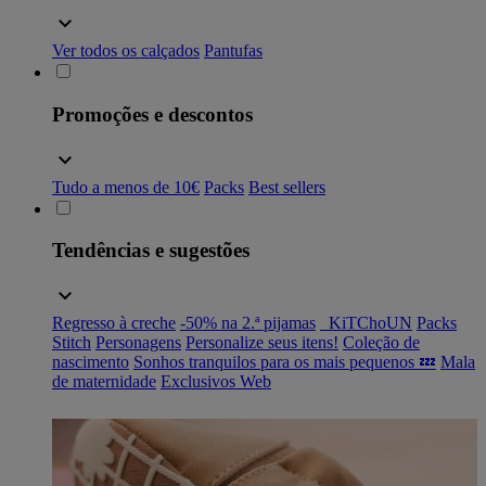
Ver todos os calçados
Pantufas
Promoções e descontos
Tudo a menos de 10€
Packs
Best sellers
Tendências e sugestões
Regresso à creche
-50% na 2.ª pijamas
_KiTChoUN
Packs
Stitch
Personagens
Personalize seus itens!
Coleção de
nascimento
Sonhos tranquilos para os mais pequenos 💤
Mala
de maternidade
Exclusivos Web