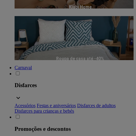
Kiabi Home
Roupa de casa até -40%
Carnaval
Disfarces
Acessórios
Festas e aniversários
Disfarces de adultos
Disfarces para crianças e bebés
Promoções e descontos