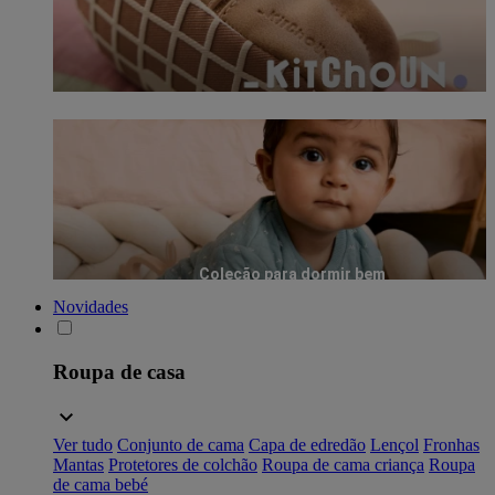
Coleção para dormir bem
Novidades
Roupa de casa
Ver tudo
Conjunto de cama
Capa de edredão
Lençol
Fronhas
Mantas
Protetores de colchão
Roupa de cama criança
Roupa
de cama bebé