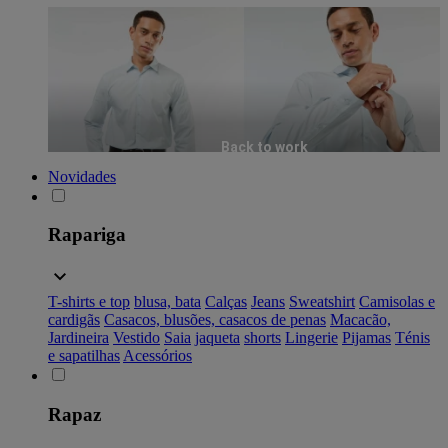
Back to work
Novidades
Rapariga
T-shirts e top
blusa, bata
Calças
Jeans
Sweatshirt
Camisolas e
cardigãs
Casacos, blusões, casacos de penas
Macacão,
Jardineira
Vestido
Saia
jaqueta
shorts
Lingerie
Pijamas
Ténis
e sapatilhas
Acessórios
Rapaz