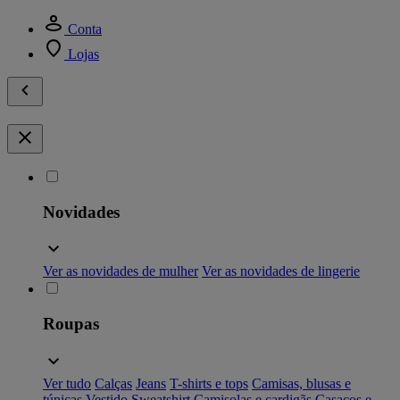
Conta
Lojas
Novidades
Ver as novidades de mulher
Ver as novidades de lingerie
Roupas
Ver tudo
Calças
Jeans
T-shirts e tops
Camisas, blusas e
túnicas
Vestido
Sweatshirt
Camisolas e cardigãs
Casacos e