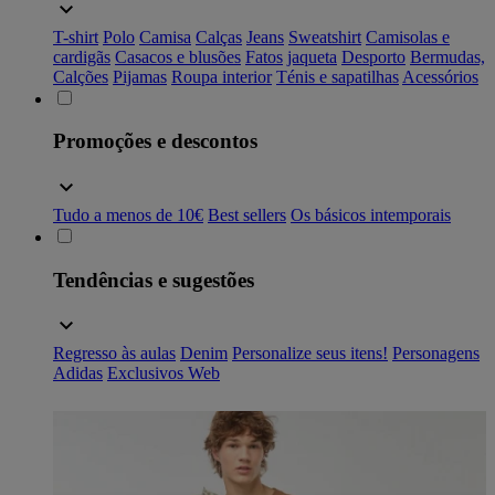
T-shirt
Polo
Camisa
Calças
Jeans
Sweatshirt
Camisolas e
cardigãs
Casacos e blusões
Fatos
jaqueta
Desporto
Bermudas,
Calções
Pijamas
Roupa interior
Ténis e sapatilhas
Acessórios
Promoções e descontos
Tudo a menos de 10€
Best sellers
Os básicos intemporais
Tendências e sugestões
Regresso às aulas
Denim
Personalize seus itens!
Personagens
Adidas
Exclusivos Web