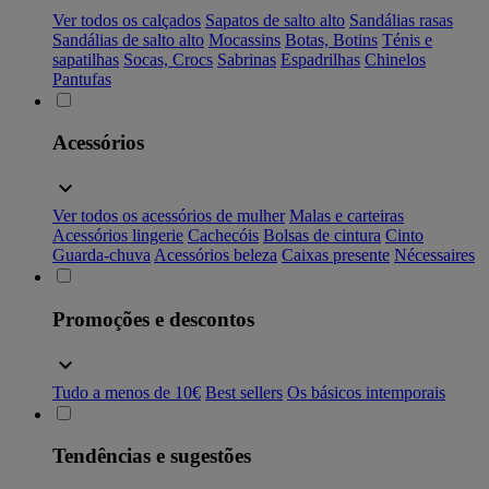
Ver todos os calçados
Sapatos de salto alto
Sandálias rasas
Sandálias de salto alto
Mocassins
Botas, Botins
Ténis e
sapatilhas
Socas, Crocs
Sabrinas
Espadrilhas
Chinelos
Pantufas
Acessórios
Ver todos os acessórios de mulher
Malas e carteiras
Acessórios lingerie
Cachecóis
Bolsas de cintura
Cinto
Guarda-chuva
Acessórios beleza
Caixas presente
Nécessaires
Promoções e descontos
Tudo a menos de 10€
Best sellers
Os básicos intemporais
Tendências e sugestões