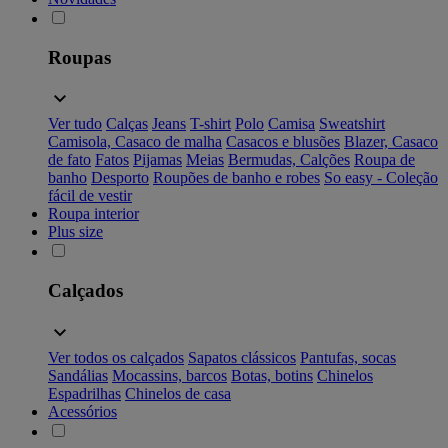
Roupas
Ver tudo
Calças
Jeans
T-shirt
Polo
Camisa
Sweatshirt
Camisola, Casaco de malha
Casacos e blusões
Blazer, Casaco
de fato
Fatos
Pijamas
Meias
Bermudas, Calções
Roupa de
banho
Desporto
Roupões de banho e robes
So easy - Coleção
fácil de vestir
Roupa interior
Plus size
Calçados
Ver todos os calçados
Sapatos clássicos
Pantufas, socas
Sandálias
Mocassins, barcos
Botas, botins
Chinelos
Espadrilhas
Chinelos de casa
Acessórios