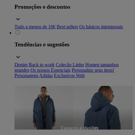
Promoções e descontos
Tudo a menos de 10€
Best sellers
Os básicos intemporais
Tendências e sugestões
Denim
Back to work
Coleção Linho
Homen tamanhos
grandes
Os nossos Essenciais
Personalize seus itens!
Personagens
Adidas
Exclusivos Web
Casacos e blusões