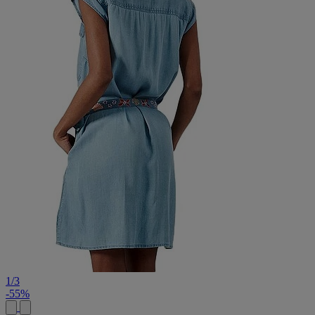
1
/
3
-55%