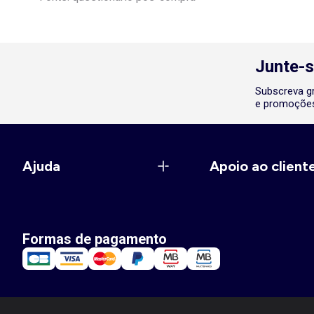
Junte-s
Subscreva gr
e promoções
Ajuda
Apoio ao client
Formas de pagamento