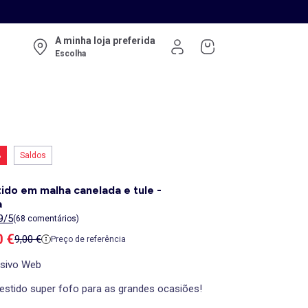
A minha loja preferida
Escolha
%
Saldos
ido em malha canelada e tule -
a
9/5
(68 comentários)
ço de venda
0 €
Preço de referência
9,00 €
Preço de referência
usivo Web
estido super fofo para as grandes ocasiões!