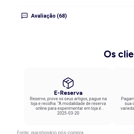
Avaliação (68)
Os cli
E-Reserva
Reserve, prove os seus artigos, pague na
Pagame
loja e recolha. "A modalidade de reserva
sua co
online para experimentar em loja é
varied
fantástica. Parabéns pela inovação!"
2025-03-20
Fonte: questionário pós-compra