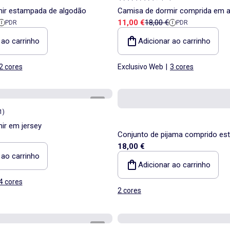
ir estampada de algodão
Camisa de dormir comprida em 
a
e referência
Preço de venda
Preço de referência
11,00 €
18,00 €
PDR
PDR
 ao carrinho
Adicionar ao carrinho
2 cores
Exclusivo Web
|
3 cores
1
/
3
1
)
ir em jersey
Conjunto de pijama comprido es
18,00 €
peças
 ao carrinho
Adicionar ao carrinho
4 cores
2 cores
1
/
3