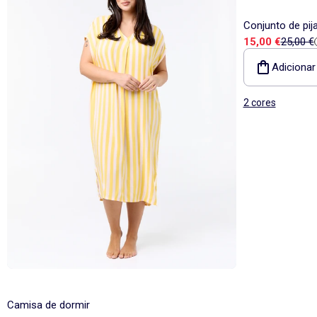
Conjunto de pi
Preço de vend
Preço d
15,00 €
25,00 €
- 2 peças
Adicionar
2 cores
Camisa de dormir