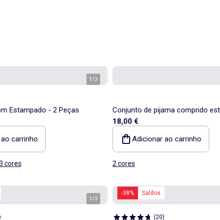
1
/
3
om Estampado - 2 Peças
Conjunto de pijama comprido es
18,00 €
peças
 ao carrinho
Adicionar ao carrinho
3 cores
2 cores
-38%
Saldos
1
/
3
)
(
20
)