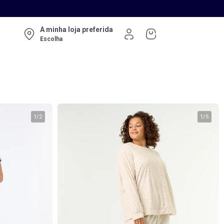
A minha loja preferida
Escolha
1
/
2
1
/
5