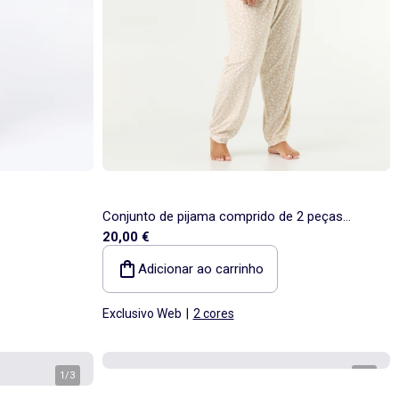
Conjunto de pijama comprido de 2 peças
20,00 €
estampado em polar
Adicionar ao carrinho
Exclusivo Web
|
2 cores
1
/
3
1
/
2