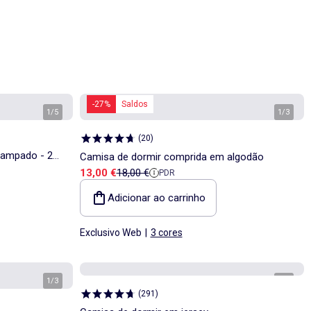
-27%
Saldos
1
/
5
1
/
3
(
20
)
tampado - 2
Camisa de dormir comprida em algodão
Preço de venda
Preço de referência
13,00 €
18,00 €
PDR
Adicionar ao carrinho
Exclusivo Web
|
3 cores
1
/
3
1
/
3
(
291
)