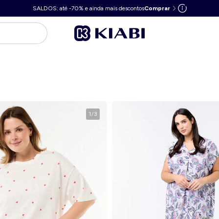
SALDOS: até -70% e ainda mais descontos
Comprar
1
/
3