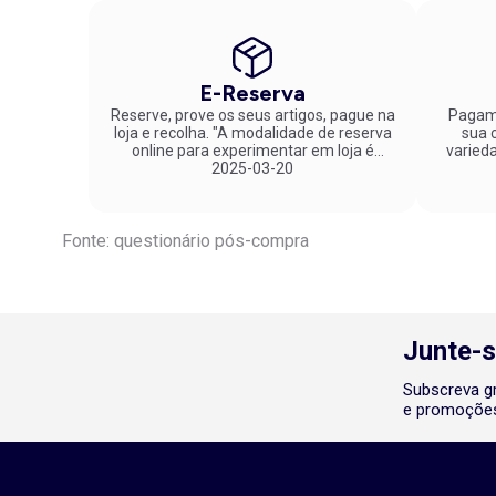
E-Reserva
Reserve, prove os seus artigos, pague na
Pagame
loja e recolha. "A modalidade de reserva
sua co
online para experimentar em loja é
varied
fantástica. Parabéns pela inovação!"
2025-03-20
Fonte: questionário pós-compra
Junte-s
Subscreva gr
e promoções