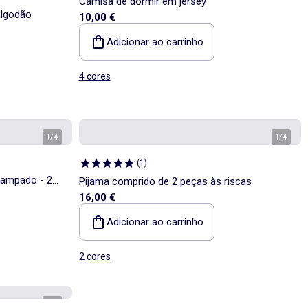
Camisa de dormir em jersey
algodão
10,00 €
Adicionar ao carrinho
4 cores
1
/
4
1
/
4
(
1
)
tampado - 2
Pijama comprido de 2 peças às riscas
16,00 €
Adicionar ao carrinho
2 cores
1
/
3