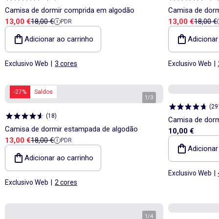
Camisa de dormir comprida em algodão
Camisa de dorm
Preço de venda
Preço de referência
Preço de vend
Preço d
13,00 €
18,00 €
13,00 €
18,00 €
PDR
Adicionar ao carrinho
Adicionar
Exclusivo Web
|
3 cores
Exclusivo Web
|
-27%
Saldos
1
/
3
(
29
(
18
)
Camisa de dorm
Camisa de dormir estampada de algodão
10,00 €
Preço de venda
Preço de referência
13,00 €
18,00 €
PDR
Adicionar
Adicionar ao carrinho
Exclusivo Web
|
Exclusivo Web
|
2 cores
1
/
4