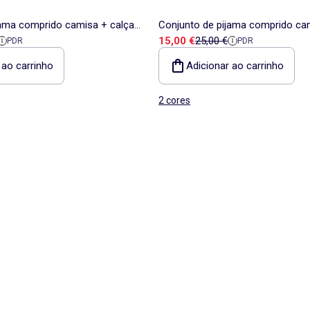
jama comprido camisa + calças
Conjunto de pijama comprido ca
a
e referência
Preço de venda
Preço de referência
15,00 €
25,00 €
PDR
PDR
- 2 peças
 ao carrinho
Adicionar ao carrinho
2 cores