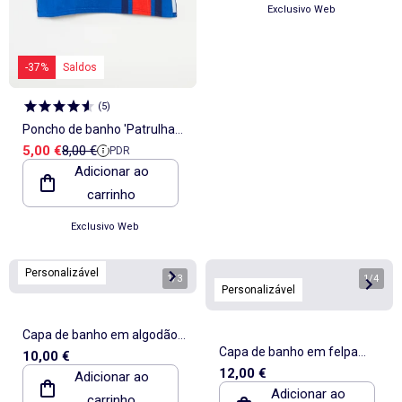
Exclusivo Web
-37%
Saldos
(
5
)
Poncho de banho 'Patrulha
Preço de venda
Preço de referência
5,00 €
8,00 €
PDR
Pata' em felpa
Adicionar ao
carrinho
Exclusivo Web
Personalizável
1
/
3
1
/
4
Personalizável
Capa de banho em algodão
Capa de banho em felpa
10,00 €
62 x 104 cm
12,00 €
Adicionar ao
com orelhas de animais
Adicionar ao
carrinho