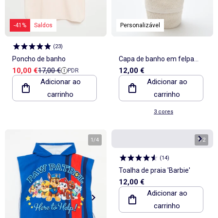
-41%
Saldos
Personalizável
(
23
)
Poncho de banho
Capa de banho em felpa
Preço de venda
Preço de referência
10,00 €
17,00 €
12,00 €
PDR
com orelhas de animais
Adicionar ao
Adicionar ao
carrinho
carrinho
3 cores
1
/
4
1
/
2
(
14
)
Toalha de praia 'Barbie'
12,00 €
Adicionar ao
carrinho