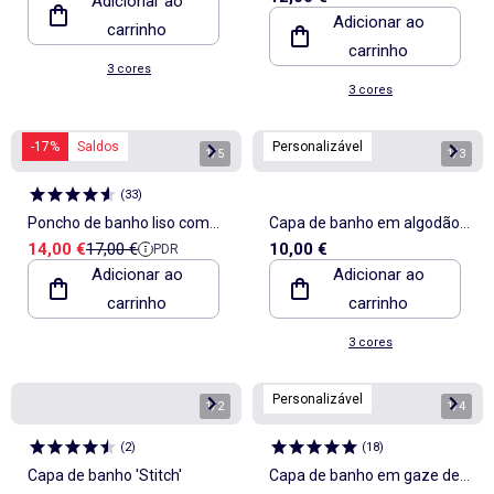
Adicionar ao
Adicionar ao
carrinho
carrinho
3 cores
3 cores
-17%
Saldos
Personalizável
1
/
5
1
/
3
(
33
)
Poncho de banho liso com
Capa de banho em algodão
Preço de venda
Preço de referência
14,00 €
17,00 €
10,00 €
PDR
capuz
62 x 104 cm
Adicionar ao
Adicionar ao
carrinho
carrinho
3 cores
Personalizável
1
/
2
1
/
4
(
2
)
(
18
)
Capa de banho 'Stitch'
Capa de banho em gaze de