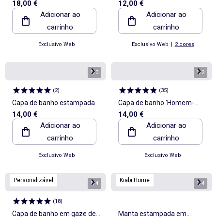
18,00 €
12,00 €
algodão
Adicionar ao
Adicionar ao
carrinho
carrinho
Exclusivo Web
Exclusivo Web
|
2 cores
1
/
3
1
/
2
(
2
)
(
35
)
Capa de banho estampada
Capa de banho 'Homem-
14,00 €
14,00 €
Aranha'
Adicionar ao
Adicionar ao
carrinho
carrinho
Exclusivo Web
Exclusivo Web
Personalizável
Kiabi Home
1
/
4
1
/
4
(
18
)
Capa de banho em gaze de
Manta estampada em