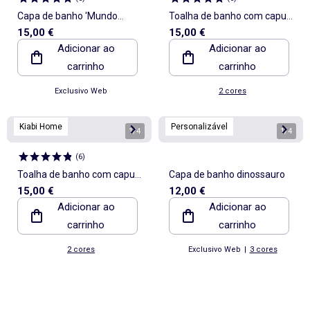
Capa de banho 'Mundo
Toalha de banho com capuz
15,00 €
15,00 €
Jurássico'
- KIABI Home
Adicionar ao
Adicionar ao
carrinho
carrinho
Exclusivo Web
2 cores
Kiabi Home
Personalizável
1
/
4
1
/
4
(
6
)
Toalha de banho com capuz
Capa de banho dinossauro
15,00 €
12,00 €
- KIABI Home
Adicionar ao
Adicionar ao
carrinho
carrinho
2 cores
Exclusivo Web
|
3 cores