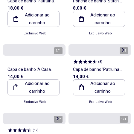
Capa de banho 'Patrulha
Poncho de banho 'Stitch'
18,00 €
8,00 €
Pata'
'Disney' 'Pixar'
Adicionar ao
Adicionar ao
carrinho
carrinho
Exclusivo Web
Exclusivo Web
1
/
1
1
/
3
(
8
)
Capa de banho 'A Casa
Capa de banho 'Patrulha
14,00 €
14,00 €
Mágica da Gaby'
Pata'
Adicionar ao
Adicionar ao
carrinho
carrinho
Exclusivo Web
Exclusivo Web
1
/
2
1
/
1
(
12
)