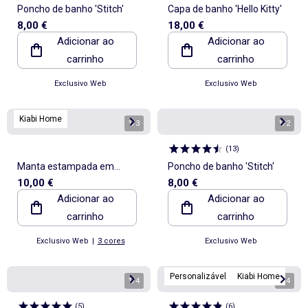
Poncho de banho 'Stitch'
Capa de banho 'Hello Kitty'
8,00 €
18,00 €
Adicionar ao
Adicionar ao
carrinho
carrinho
Exclusivo Web
Exclusivo Web
Kiabi Home
1
/
3
1
/
2
(
13
)
Manta estampada em
Poncho de banho 'Stitch'
10,00 €
8,00 €
algodão jersey e polar
Adicionar ao
Adicionar ao
carrinho
carrinho
Exclusivo Web
|
3 cores
Exclusivo Web
Personalizável
Kiabi Home
1
/
4
1
/
4
(
5
)
(
6
)