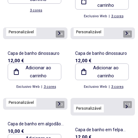
carrinho
3 cores
Exclusivo Web
|
3 cores
Personalizável
Personalizável
1
/
4
1
/
4
Capa de banho dinossauro
Capa de banho dinossauro
12,00 €
12,00 €
Adicionar ao
Adicionar ao
carrinho
carrinho
Exclusivo Web
|
3 cores
Exclusivo Web
|
3 cores
Personalizável
1
/
3
1
/
3
Personalizável
Capa de banho em algodão
Capa de banho em felpa
10,00 €
62 x 104 cm
12,00 €
com orelhas de animais