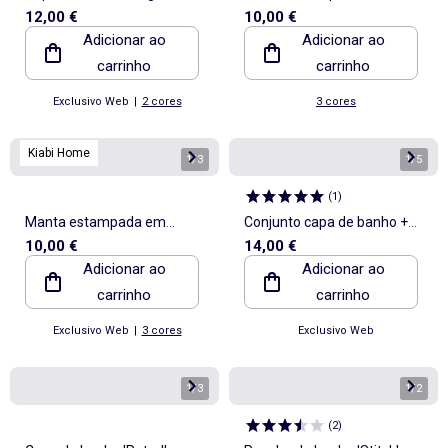
12,00 €
10,00 €
algodão
algodão jersey e polar
Adicionar ao
Adicionar ao
carrinho
carrinho
Exclusivo Web
|
2 cores
3 cores
Kiabi Home
1
/
3
1
/
5
(
1
)
Manta estampada em
Conjunto capa de banho +
10,00 €
14,00 €
algodão jersey e polar
luvas - 2 peças
Adicionar ao
Adicionar ao
carrinho
carrinho
Exclusivo Web
|
3 cores
Exclusivo Web
1
/
3
1
/
2
(
2
)