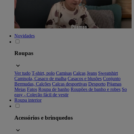
Pijamas
Novidades
Roupas
Ver tudo
T-shirt, polo
Camisas
Calças
Jeans
Sweatshirt
Camisola, Casaco de malha
Casacos e blusões
Conjunto
Bermudas, Calções
Calças desportivas
Desporto
Pijamas
Meias
Fatos
Roupa de banho
Roupões de banho e robes
So
easy - Coleção fácil de vestir
Roupa interior
Acessórios e brinquedos