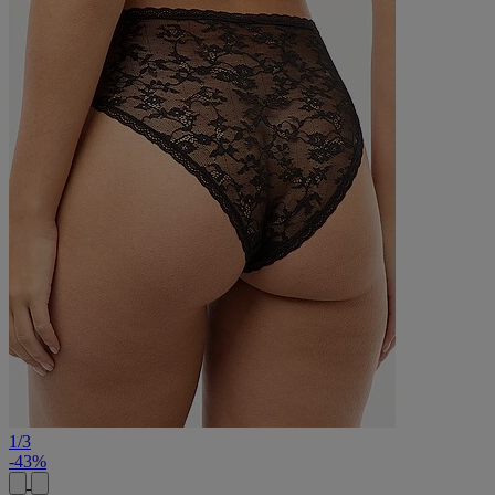
1
/
3
-43%