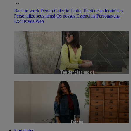
Back to work
Denim
Coleção Linho
Tendências femininas
Personalize seus itens!
Os nossos Essenciais
Personagens
Exclusivos Web
Tendências moda
Denim
Novidades