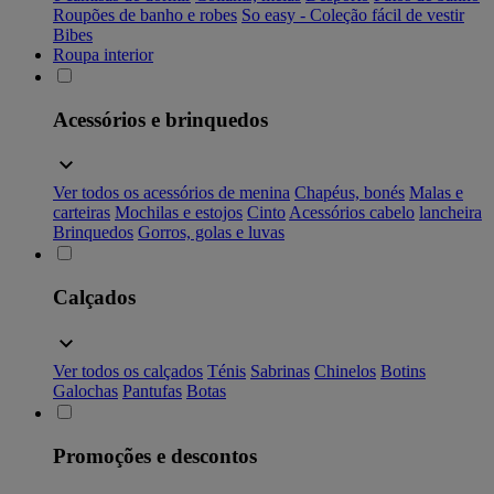
Roupões de banho e robes
So easy - Coleção fácil de vestir
Bibes
Roupa interior
Acessórios e brinquedos
Ver todos os acessórios de menina
Chapéus, bonés
Malas e
carteiras
Mochilas e estojos
Cinto
Acessórios cabelo
lancheira
Brinquedos
Gorros, golas e luvas
Calçados
Ver todos os calçados
Ténis
Sabrinas
Chinelos
Botins
Galochas
Pantufas
Botas
Promoções e descontos