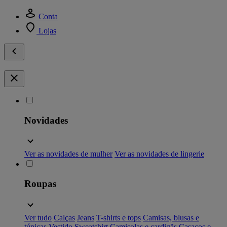
Conta
Lojas
Novidades
Ver as novidades de mulher
Ver as novidades de lingerie
Roupas
Ver tudo
Calças
Jeans
T-shirts e tops
Camisas, blusas e
túnicas
Vestido
Sweatshirt
Camisolas e cardigãs
Casacos e