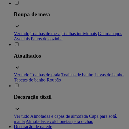
Roupa de mesa
Ver tudo
Toalhas de mesa
Toalhas individuais
Guardanapos
Aventais
Panos de cozinha
Atoalhados
Ver tudo
Toalhas de praia
Toalhas de banho
Luvas de banho
Tapetes de banho
Roupão
Decoração têxtil
Ver tudo
Almofadas e capas de almofada
Capa para sofá,
manta
Almofadas e colchonetas para o chão
Decoração de parede