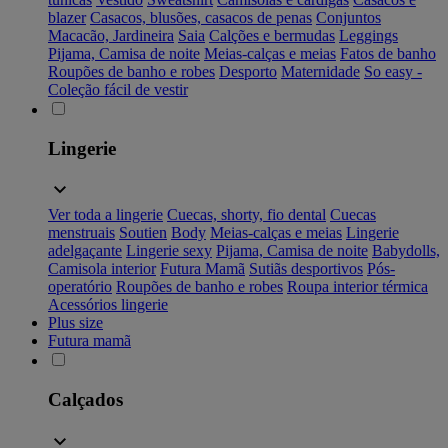
blazer
Casacos, blusões, casacos de penas
Conjuntos
Macacão, Jardineira
Saia
Calções e bermudas
Leggings
Pijama, Camisa de noite
Meias-calças e meias
Fatos de banho
Roupões de banho e robes
Desporto
Maternidade
So easy -
Coleção fácil de vestir
Lingerie
Ver toda a lingerie
Cuecas, shorty, fio dental
Cuecas
menstruais
Soutien
Body
Meias-calças e meias
Lingerie
adelgaçante
Lingerie sexy
Pijama, Camisa de noite
Babydolls,
Camisola interior
Futura Mamã
Sutiãs desportivos
Pós-
operatório
Roupões de banho e robes
Roupa interior térmica
Acessórios lingerie
Plus size
Futura mamã
Calçados