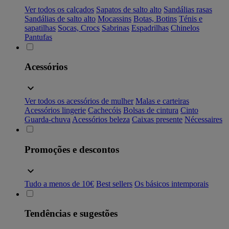
Ver todos os calçados
Sapatos de salto alto
Sandálias rasas
Sandálias de salto alto
Mocassins
Botas, Botins
Ténis e
sapatilhas
Socas, Crocs
Sabrinas
Espadrilhas
Chinelos
Pantufas
Acessórios
Ver todos os acessórios de mulher
Malas e carteiras
Acessórios lingerie
Cachecóis
Bolsas de cintura
Cinto
Guarda-chuva
Acessórios beleza
Caixas presente
Nécessaires
Promoções e descontos
Tudo a menos de 10€
Best sellers
Os básicos intemporais
Tendências e sugestões