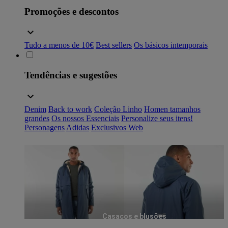
Promoções e descontos
Tudo a menos de 10€
Best sellers
Os básicos intemporais
Tendências e sugestões
Denim
Back to work
Coleção Linho
Homen tamanhos
grandes
Os nossos Essenciais
Personalize seus itens!
Personagens
Adidas
Exclusivos Web
Casacos e blusões