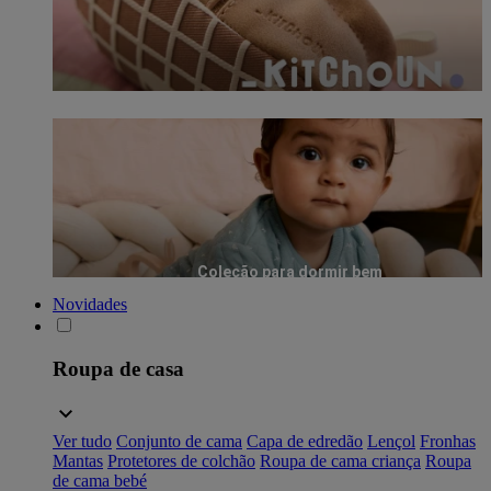
Coleção para dormir bem
Novidades
Roupa de casa
Ver tudo
Conjunto de cama
Capa de edredão
Lençol
Fronhas
Mantas
Protetores de colchão
Roupa de cama criança
Roupa
de cama bebé