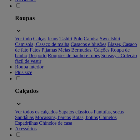
Roupas
Ver tudo
Calças
Jeans
T-shirt
Polo
Camisa
Sweatshirt
Camisola, Casaco de malha
Casacos e blusões
Blazer, Casaco
de fato
Fatos
Pijamas
Meias
Bermudas, Calções
Roupa de
banho
Desporto
Roupões de banho e robes
So easy - Coleção
fácil de vestir
Roupa interior
Plus size
Calçados
Ver todos os calçados
Sapatos clássicos
Pantufas, socas
Sandálias
Mocassins, barcos
Botas, botins
Chinelos
Espadrilhas
Chinelos de casa
Acessórios