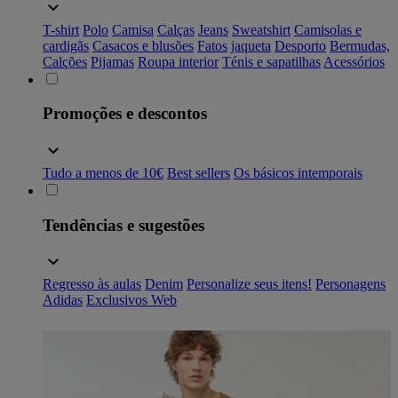
T-shirt
Polo
Camisa
Calças
Jeans
Sweatshirt
Camisolas e
cardigãs
Casacos e blusões
Fatos
jaqueta
Desporto
Bermudas,
Calções
Pijamas
Roupa interior
Ténis e sapatilhas
Acessórios
Promoções e descontos
Tudo a menos de 10€
Best sellers
Os básicos intemporais
Tendências e sugestões
Regresso às aulas
Denim
Personalize seus itens!
Personagens
Adidas
Exclusivos Web