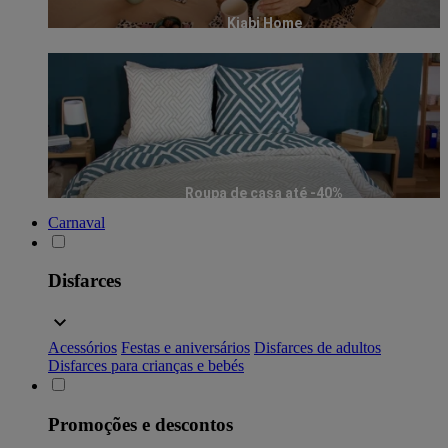
Kiabi Home
Roupa de casa até -40%
Carnaval
Disfarces
Acessórios
Festas e aniversários
Disfarces de adultos
Disfarces para crianças e bebés
Promoções e descontos