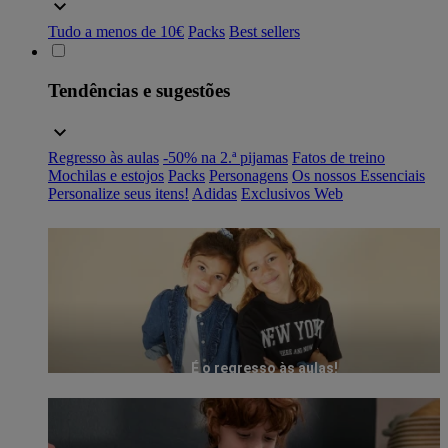
Tudo a menos de 10€
Packs
Best sellers
Tendências e sugestões
Regresso às aulas
-50% na 2.ª pijamas
Fatos de treino
Mochilas e estojos
Packs
Personagens
Os nossos Essenciais
Personalize seus itens!
Adidas
Exclusivos Web
É o regresso às aulas!