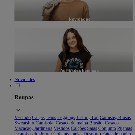
Novidades
As nossas licenças
Novidades
Roupas
Ver tudo
Calças
Jeans
Leggings
T-shirt, Top
Camisas, Blusas
Sweatshirt
Camisola, Casaco de malha
Blusão, Casaco
Macacão, Jardineira
Vestidos
Calções
Saias
Conjunto
Pijamas
e camisas de dormir
Collants, meias
Desporto
Fatos de banho