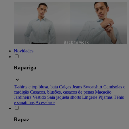
Back to work
Novidades
Rapariga
T-shirts e top
blusa, bata
Calças
Jeans
Sweatshirt
Camisolas e
cardigãs
Casacos, blusões, casacos de penas
Macacão,
Jardineira
Vestido
Saia
jaqueta
shorts
Lingerie
Pijamas
Ténis
e sapatilhas
Acessórios
Rapaz