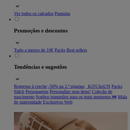
Ver todos os calçados
Pantufas
Promoções e descontos
Tudo a menos de 10€
Packs
Best sellers
Tendências e sugestões
Regresso à creche
-50% na 2.ª pijamas
_KiTChoUN
Packs
Stitch
Personagens
Personalize seus itens!
Coleção de
nascimento
Sonhos tranquilos para os mais pequenos 💤
Mala
de maternidade
Exclusivos Web