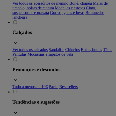
Ver todos os acessórios de menino
Boné, chapéu
Malas de
tiracolo, bolsas de cintura
Mochilas e estojos
Cinto,
suspensórios e gravata
Gorros, golas e luvas
Brinquedos
lancheira
Calçados
Ver todos os calçados
Sandálias
Chinelos
Botas, botins
Ténis
Pantufas
Mocassins e sapatos de vela
Promoções e descontos
Tudo a menos de 10€
Packs
Best sellers
Tendências e sugestões