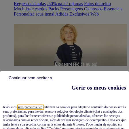
Regresso às aulas
-50% na 2.ª pijamas
Fatos de treino
Mochilas e estojos
Packs
Personagens
Os nossos Essenciais
Personalize seus itens!
Adidas
Exclusivos Web
É o regresso às aulas!
Continuar sem aceitar x
Gerir os meus cookies
Kiabi e os
seus parceiros (26)
utilizam os cookies para adaptar o conteúdo do nosso site às
suas preferências, para lhe dar acesso a soluções de relação cliente (chat e avaliações dos
Pijamas
produtos), para lhe fornecer ofertas e publicidade personalizadas, oferecer-lhe serviços
relacionados com as redes sociais, além de realizar medições de desempenho. Uma vez que
Novidades
tenha feito a sua escolha, conservá-la-emos durante 6 meses. Pode mudar de opinião em
qualquer altura, clicando no link "Cookies" no canto inferior esquerdo de qualquer página