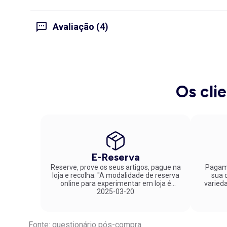
Avaliação (4)
Os cli
E-Reserva
Reserve, prove os seus artigos, pague na
Pagame
loja e recolha. "A modalidade de reserva
sua co
online para experimentar em loja é
varied
fantástica. Parabéns pela inovação!"
2025-03-20
Fonte: questionário pós-compra