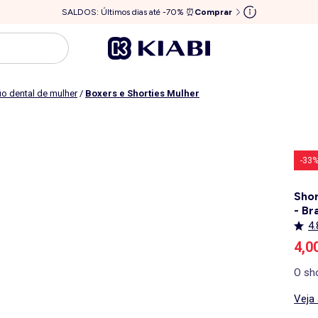
SALDOS: Últimos dias até -70% ⏰
Comprar
fio dental de mulher
/
Boxers e Shorties Mulher
-33
Shor
- Br
4.
Pre
4,0
O sh
Veja