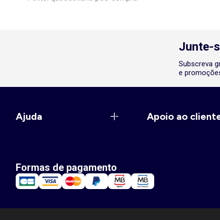
Junte-s
Subscreva gr
e promoções
Ajuda
Apoio ao client
Formas de pagamento