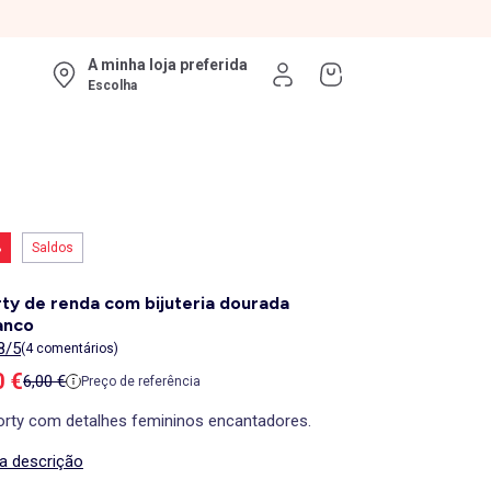
A minha loja preferida
Escolha
%
Saldos
ty de renda com bijuteria dourada
anco
8/5
(4 comentários)
ço de venda
0 €
Preço de referência
6,00 €
Preço de referência
orty com detalhes femininos encantadores.
 a descrição