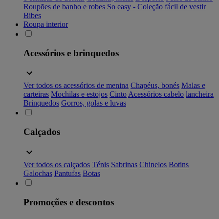
Roupões de banho e robes
So easy - Coleção fácil de vestir
Bibes
Roupa interior
Acessórios e brinquedos
Ver todos os acessórios de menina
Chapéus, bonés
Malas e
carteiras
Mochilas e estojos
Cinto
Acessórios cabelo
lancheira
Brinquedos
Gorros, golas e luvas
Calçados
Ver todos os calçados
Ténis
Sabrinas
Chinelos
Botins
Galochas
Pantufas
Botas
Promoções e descontos