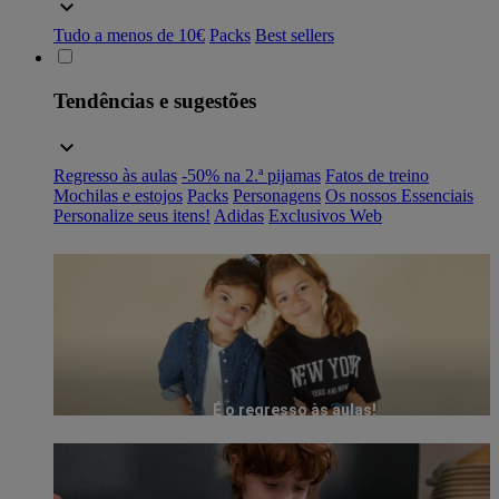
Tudo a menos de 10€
Packs
Best sellers
Tendências e sugestões
Regresso às aulas
-50% na 2.ª pijamas
Fatos de treino
Mochilas e estojos
Packs
Personagens
Os nossos Essenciais
Personalize seus itens!
Adidas
Exclusivos Web
É o regresso às aulas!