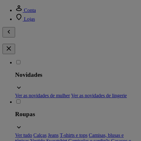
Conta
Lojas
Novidades
Ver as novidades de mulher
Ver as novidades de lingerie
Roupas
Ver tudo
Calças
Jeans
T-shirts e tops
Camisas, blusas e
túnicas
Vestido
Sweatshirt
Camisolas e cardigãs
Casacos e