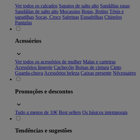
Ver todos os calçados
Sapatos de salto alto
Sandálias rasas
Sandálias de salto alto
Mocassins
Botas, Botins
Ténis e
sapatilhas
Socas, Crocs
Sabrinas
Espadrilhas
Chinelos
Pantufas
Acessórios
Ver todos os acessórios de mulher
Malas e carteiras
Acessórios lingerie
Cachecóis
Bolsas de cintura
Cinto
Guarda-chuva
Acessórios beleza
Caixas presente
Nécessaires
Promoções e descontos
Tudo a menos de 10€
Best sellers
Os básicos intemporais
Tendências e sugestões