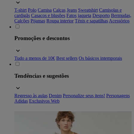
T-shirt
Polo
Camisa
Calças
Jeans
Sweatshirt
Camisolas e
cardigãs
Casacos e blusões
Fatos
jaqueta
Desporto
Bermudas,
Calções
Pijamas
Roupa interior
Ténis e sapatilhas
Acessórios
Promoções e descontos
Tudo a menos de 10€
Best sellers
Os básicos intemporais
Tendências e sugestões
Regresso às aulas
Denim
Personalize seus itens!
Personagens
Adidas
Exclusivos Web