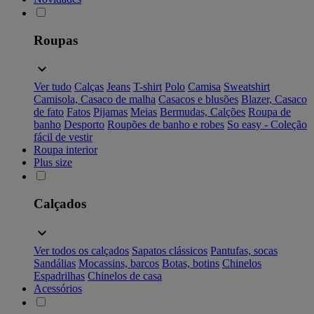
Roupas
Ver tudo
Calças
Jeans
T-shirt
Polo
Camisa
Sweatshirt
Camisola, Casaco de malha
Casacos e blusões
Blazer, Casaco
de fato
Fatos
Pijamas
Meias
Bermudas, Calções
Roupa de
banho
Desporto
Roupões de banho e robes
So easy - Coleção
fácil de vestir
Roupa interior
Plus size
Calçados
Ver todos os calçados
Sapatos clássicos
Pantufas, socas
Sandálias
Mocassins, barcos
Botas, botins
Chinelos
Espadrilhas
Chinelos de casa
Acessórios