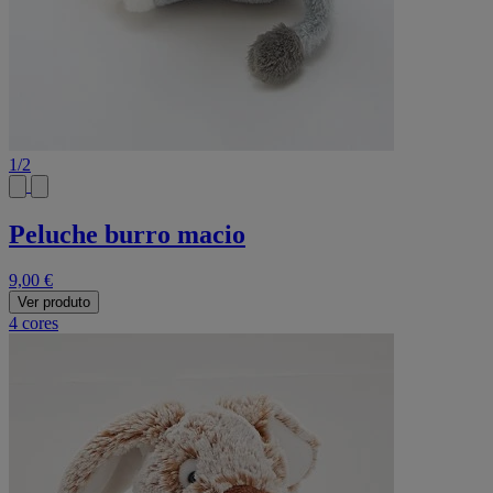
1
/
2
Peluche burro macio
9,00 €
Ver produto
4 cores