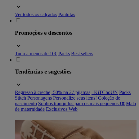
Ver todos os calçados
Pantufas
Promoções e descontos
Tudo a menos de 10€
Packs
Best sellers
Tendências e sugestões
Regresso à creche
-50% na 2.ª pijamas
_KiTChoUN
Packs
Stitch
Personagens
Personalize seus itens!
Coleção de
nascimento
Sonhos tranquilos para os mais pequenos 💤
Mala
de maternidade
Exclusivos Web