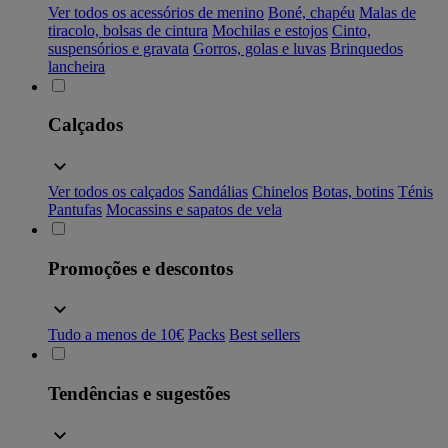
Ver todos os acessórios de menino
Boné, chapéu
Malas de
tiracolo, bolsas de cintura
Mochilas e estojos
Cinto,
suspensórios e gravata
Gorros, golas e luvas
Brinquedos
lancheira
Calçados
Ver todos os calçados
Sandálias
Chinelos
Botas, botins
Ténis
Pantufas
Mocassins e sapatos de vela
Promoções e descontos
Tudo a menos de 10€
Packs
Best sellers
Tendências e sugestões