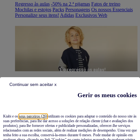
Regresso às aulas
-50% na 2.ª pijamas
Fatos de treino
Mochilas e estojos
Packs
Personagens
Os nossos Essenciais
Personalize seus itens!
Adidas
Exclusivos Web
É o regresso às aulas!
Continuar sem aceitar x
Gerir os meus cookies
Kiabi e os
seus parceiros (26)
utilizam os cookies para adaptar o conteúdo do nosso site às
suas preferências, para lhe dar acesso a soluções de relação cliente (chat e avaliações dos
Pijamas
produtos), para lhe fornecer ofertas e publicidade personalizadas, oferecer-lhe serviços
relacionados com as redes sociais, além de realizar medições de desempenho. Uma vez que
Novidades
tenha feito a sua escolha, conservá-la-emos durante 6 meses. Pode mudar de opinião em
qualquer altura, clicando no link "Cookies" no canto inferior esquerdo de qualquer página