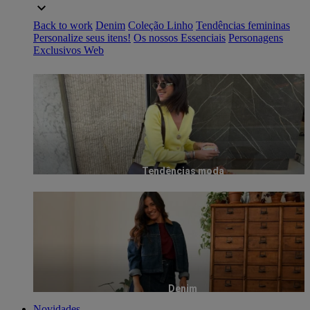
Back to work
Denim
Coleção Linho
Tendências femininas
Personalize seus itens!
Os nossos Essenciais
Personagens
Exclusivos Web
Tendências moda
Denim
Novidades