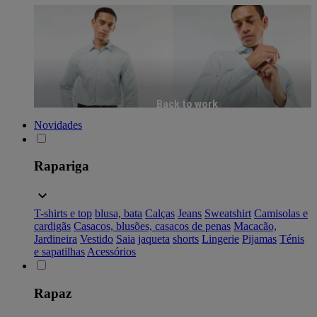
Back to work
Novidades
Rapariga
T-shirts e top
blusa, bata
Calças
Jeans
Sweatshirt
Camisolas e
cardigãs
Casacos, blusões, casacos de penas
Macacão,
Jardineira
Vestido
Saia
jaqueta
shorts
Lingerie
Pijamas
Ténis
e sapatilhas
Acessórios
Rapaz