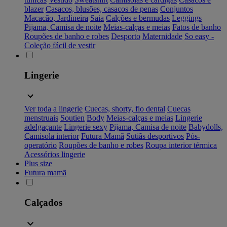
blazer
Casacos, blusões, casacos de penas
Conjuntos
Macacão, Jardineira
Saia
Calções e bermudas
Leggings
Pijama, Camisa de noite
Meias-calças e meias
Fatos de banho
Roupões de banho e robes
Desporto
Maternidade
So easy -
Coleção fácil de vestir
Lingerie
Ver toda a lingerie
Cuecas, shorty, fio dental
Cuecas
menstruais
Soutien
Body
Meias-calças e meias
Lingerie
adelgaçante
Lingerie sexy
Pijama, Camisa de noite
Babydolls,
Camisola interior
Futura Mamã
Sutiãs desportivos
Pós-
operatório
Roupões de banho e robes
Roupa interior térmica
Acessórios lingerie
Plus size
Futura mamã
Calçados