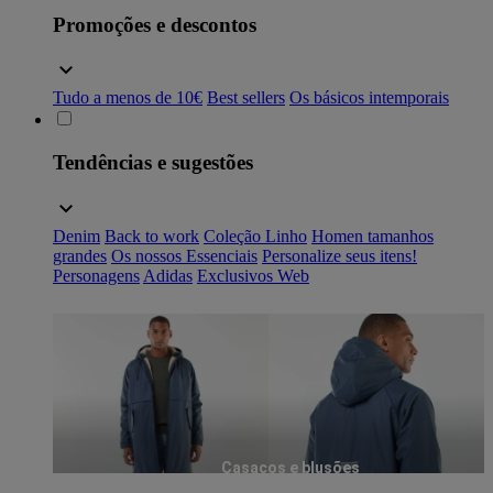
Promoções e descontos
Tudo a menos de 10€
Best sellers
Os básicos intemporais
Tendências e sugestões
Denim
Back to work
Coleção Linho
Homen tamanhos
grandes
Os nossos Essenciais
Personalize seus itens!
Personagens
Adidas
Exclusivos Web
Casacos e blusões