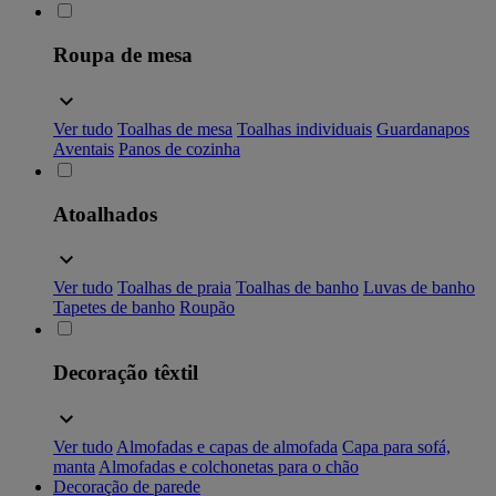
Roupa de mesa
Ver tudo
Toalhas de mesa
Toalhas individuais
Guardanapos
Aventais
Panos de cozinha
Atoalhados
Ver tudo
Toalhas de praia
Toalhas de banho
Luvas de banho
Tapetes de banho
Roupão
Decoração têxtil
Ver tudo
Almofadas e capas de almofada
Capa para sofá,
manta
Almofadas e colchonetas para o chão
Decoração de parede