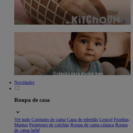
Coleção para dormir bem
Novidades
Roupa de casa
Ver tudo
Conjunto de cama
Capa de edredão
Lençol
Fronhas
Mantas
Protetores de colchão
Roupa de cama criança
Roupa
de cama bebé