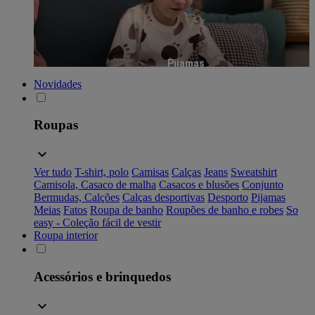
Pijamas
Novidades
Roupas
Ver tudo
T-shirt, polo
Camisas
Calças
Jeans
Sweatshirt
Camisola, Casaco de malha
Casacos e blusões
Conjunto
Bermudas, Calções
Calças desportivas
Desporto
Pijamas
Meias
Fatos
Roupa de banho
Roupões de banho e robes
So
easy - Coleção fácil de vestir
Roupa interior
Acessórios e brinquedos