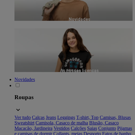
Novidades
As nossas licenças
Novidades
Roupas
Ver tudo
Calças
Jeans
Leggings
T-shirt, Top
Camisas, Blusas
Sweatshirt
Camisola, Casaco de malha
Blusão, Casaco
Macacão, Jardineira
Vestidos
Calções
Saias
Conjunto
Pijamas
e camisas de dormir
Collants, meias
Desporto
Fatos de banho