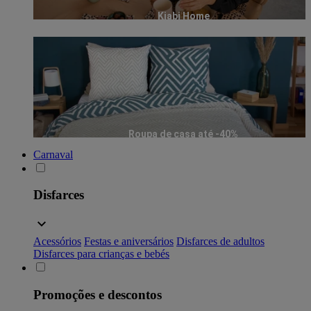
Kiabi Home
Roupa de casa até -40%
Carnaval
Disfarces
Acessórios
Festas e aniversários
Disfarces de adultos
Disfarces para crianças e bebés
Promoções e descontos