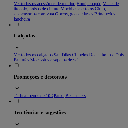
Ver todos os acessórios de menino
Boné, chapéu
Malas de
tiracolo, bolsas de cintura
Mochilas e estojos
Cinto,
suspensórios e gravata
Gorros, golas e luvas
Brinquedos
lancheira
Calçados
Ver todos os calçados
Sandálias
Chinelos
Botas, botins
Ténis
Pantufas
Mocassins e sapatos de vela
Promoções e descontos
Tudo a menos de 10€
Packs
Best sellers
Tendências e sugestões