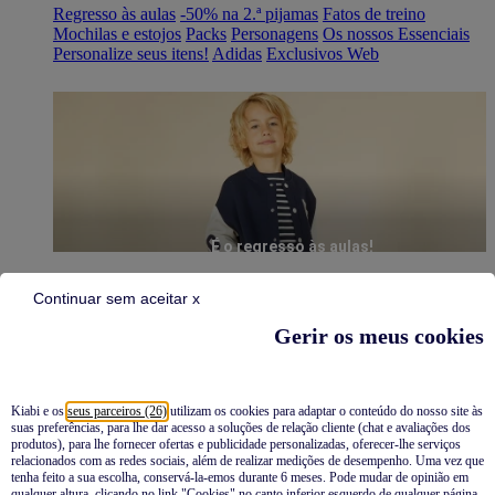
Regresso às aulas
-50% na 2.ª pijamas
Fatos de treino
Mochilas e estojos
Packs
Personagens
Os nossos Essenciais
Personalize seus itens!
Adidas
Exclusivos Web
É o regresso às aulas!
Continuar sem aceitar x
Gerir os meus cookies
Kiabi e os
seus parceiros (26)
utilizam os cookies para adaptar o conteúdo do nosso site às
suas preferências, para lhe dar acesso a soluções de relação cliente (chat e avaliações dos
Pijamas
produtos), para lhe fornecer ofertas e publicidade personalizadas, oferecer-lhe serviços
relacionados com as redes sociais, além de realizar medições de desempenho. Uma vez que
Novidades
tenha feito a sua escolha, conservá-la-emos durante 6 meses. Pode mudar de opinião em
qualquer altura, clicando no link "Cookies" no canto inferior esquerdo de qualquer página