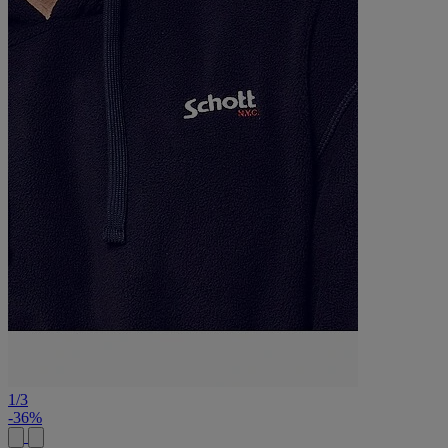
1
/
3
-36%