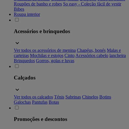
Roupões de banho e robes
So easy - Coleção fácil de vestir
Bibes
Roupa interior
Acessórios e brinquedos
Ver todos os acessórios de menina
Chapéus, bonés
Malas e
carteiras
Mochilas e estojos
Cinto
Acessórios cabelo
lancheira
Brinquedos
Gorros, golas e luvas
Calçados
Ver todos os calçados
Ténis
Sabrinas
Chinelos
Botins
Galochas
Pantufas
Botas
Promoções e descontos