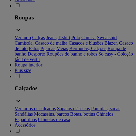
Roupas
Ver tudo
Calças
Jeans
T-shirt
Polo
Camisa
Sweatshirt
Camisola, Casaco de malha
Casacos e blusões
Blazer, Casaco
de fato
Fatos
Pijamas
Meias
Bermudas, Calções
Roupa de
banho
Desporto
Roupões de banho e robes
So easy - Coleção
fácil de vestir
Roupa interior
Plus size
Calçados
Ver todos os calçados
Sapatos clássicos
Pantufas, socas
Sandálias
Mocassins, barcos
Botas, botins
Chinelos
Espadrilhas
Chinelos de casa
Acessórios