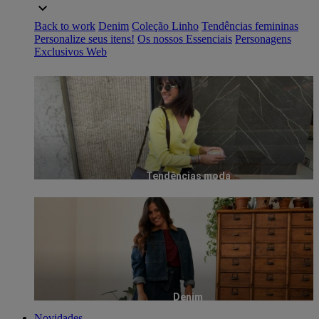
Back to work
Denim
Coleção Linho
Tendências femininas
Personalize seus itens!
Os nossos Essenciais
Personagens
Exclusivos Web
Tendências moda
Denim
Novidades