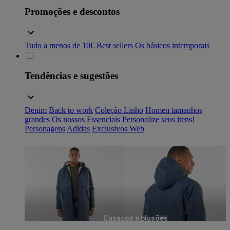
Promoções e descontos
Tudo a menos de 10€
Best sellers
Os básicos intemporais
Tendências e sugestões
Denim
Back to work
Coleção Linho
Homen tamanhos
grandes
Os nossos Essenciais
Personalize seus itens!
Personagens
Adidas
Exclusivos Web
Casacos e blusões