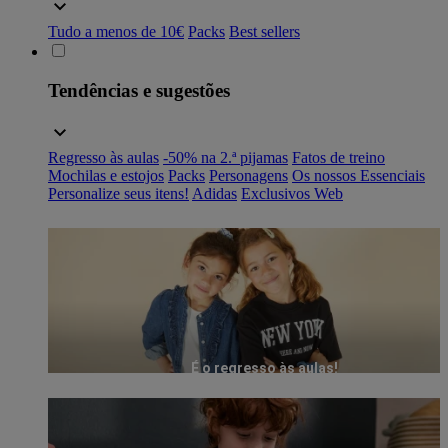
Tudo a menos de 10€
Packs
Best sellers
Tendências e sugestões
Regresso às aulas
-50% na 2.ª pijamas
Fatos de treino
Mochilas e estojos
Packs
Personagens
Os nossos Essenciais
Personalize seus itens!
Adidas
Exclusivos Web
É o regresso às aulas!