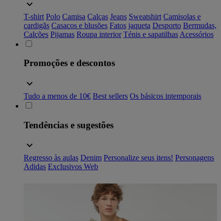
T-shirt
Polo
Camisa
Calças
Jeans
Sweatshirt
Camisolas e
cardigãs
Casacos e blusões
Fatos
jaqueta
Desporto
Bermudas,
Calções
Pijamas
Roupa interior
Ténis e sapatilhas
Acessórios
Promoções e descontos
Tudo a menos de 10€
Best sellers
Os básicos intemporais
Tendências e sugestões
Regresso às aulas
Denim
Personalize seus itens!
Personagens
Adidas
Exclusivos Web