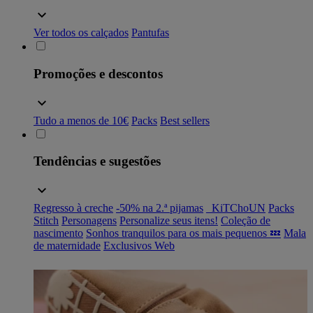
Ver todos os calçados
Pantufas
Promoções e descontos
Tudo a menos de 10€
Packs
Best sellers
Tendências e sugestões
Regresso à creche
-50% na 2.ª pijamas
_KiTChoUN
Packs
Stitch
Personagens
Personalize seus itens!
Coleção de
nascimento
Sonhos tranquilos para os mais pequenos 💤
Mala
de maternidade
Exclusivos Web