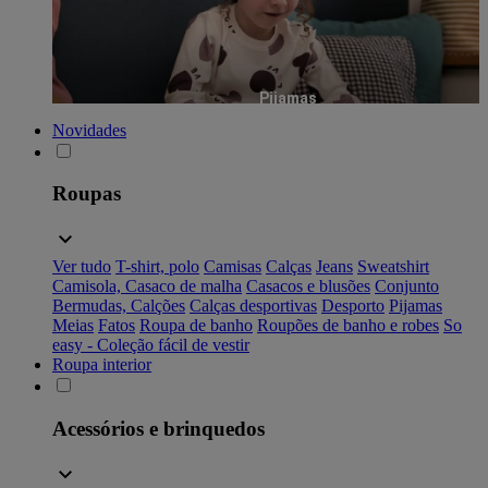
Pijamas
Novidades
Roupas
Ver tudo
T-shirt, polo
Camisas
Calças
Jeans
Sweatshirt
Camisola, Casaco de malha
Casacos e blusões
Conjunto
Bermudas, Calções
Calças desportivas
Desporto
Pijamas
Meias
Fatos
Roupa de banho
Roupões de banho e robes
So
easy - Coleção fácil de vestir
Roupa interior
Acessórios e brinquedos