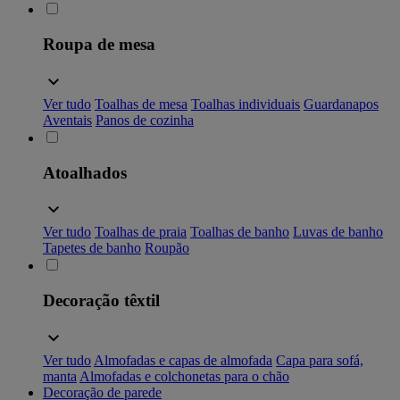
Roupa de mesa
Ver tudo
Toalhas de mesa
Toalhas individuais
Guardanapos
Aventais
Panos de cozinha
Atoalhados
Ver tudo
Toalhas de praia
Toalhas de banho
Luvas de banho
Tapetes de banho
Roupão
Decoração têxtil
Ver tudo
Almofadas e capas de almofada
Capa para sofá,
manta
Almofadas e colchonetas para o chão
Decoração de parede