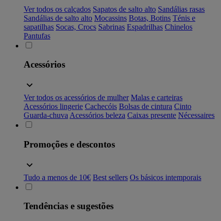
Ver todos os calçados
Sapatos de salto alto
Sandálias rasas
Sandálias de salto alto
Mocassins
Botas, Botins
Ténis e
sapatilhas
Socas, Crocs
Sabrinas
Espadrilhas
Chinelos
Pantufas
Acessórios
Ver todos os acessórios de mulher
Malas e carteiras
Acessórios lingerie
Cachecóis
Bolsas de cintura
Cinto
Guarda-chuva
Acessórios beleza
Caixas presente
Nécessaires
Promoções e descontos
Tudo a menos de 10€
Best sellers
Os básicos intemporais
Tendências e sugestões