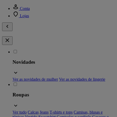
Conta
Lojas
Novidades
Ver as novidades de mulher
Ver as novidades de lingerie
Roupas
Ver tudo
Calças
Jeans
T-shirts e tops
Camisas, blusas e
túnicas
Vestido
Sweatshirt
Camisolas e cardigãs
Casacos e