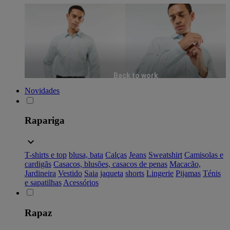
Back to work
Novidades
Rapariga
T-shirts e top
blusa, bata
Calças
Jeans
Sweatshirt
Camisolas e
cardigãs
Casacos, blusões, casacos de penas
Macacão,
Jardineira
Vestido
Saia
jaqueta
shorts
Lingerie
Pijamas
Ténis
e sapatilhas
Acessórios
Rapaz