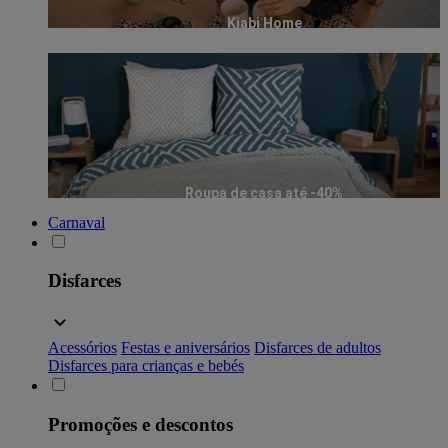
Kiabi Home
Roupa de casa até -40%
Carnaval
Disfarces
Acessórios
Festas e aniversários
Disfarces de adultos
Disfarces para crianças e bebés
Promoções e descontos