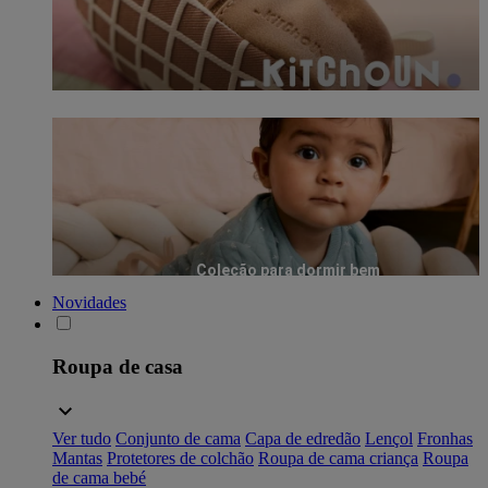
Coleção para dormir bem
Novidades
Roupa de casa
Ver tudo
Conjunto de cama
Capa de edredão
Lençol
Fronhas
Mantas
Protetores de colchão
Roupa de cama criança
Roupa
de cama bebé