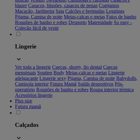
blazer
Casacos, blusões, casacos de penas
Conjuntos
Macacão, Jardineira
Saia
Calções e bermudas
Leggings
Pijama, Camisa de noite
Meias-calças e meias
Fatos de banho
Roupões de banho e robes
Desporto
Maternidade
So easy -
Coleção fácil de vestir
Lingerie
Ver toda a lingerie
Cuecas, shorty, fio dental
Cuecas
menstruais
Soutien
Body
Meias-calças e meias
Lingerie
adelgaçante
Lingerie sexy
Pijama, Camisa de noite
Babydolls,
Camisola interior
Futura Mamã
Sutiãs desportivos
Pós-
operatório
Roupões de banho e robes
Roupa interior térmica
Acessórios lingerie
Plus size
Futura mamã
Calçados