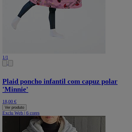
1
/
1
Plaid poncho infantil com capuz polar
'Minnie'
18,00 €
Ver produto
Exclu Web
|
6 cores