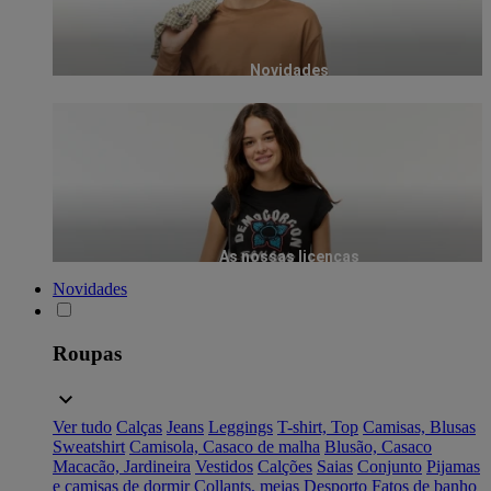
Novidades
As nossas licenças
Novidades
Roupas
Ver tudo
Calças
Jeans
Leggings
T-shirt, Top
Camisas, Blusas
Sweatshirt
Camisola, Casaco de malha
Blusão, Casaco
Macacão, Jardineira
Vestidos
Calções
Saias
Conjunto
Pijamas
e camisas de dormir
Collants, meias
Desporto
Fatos de banho