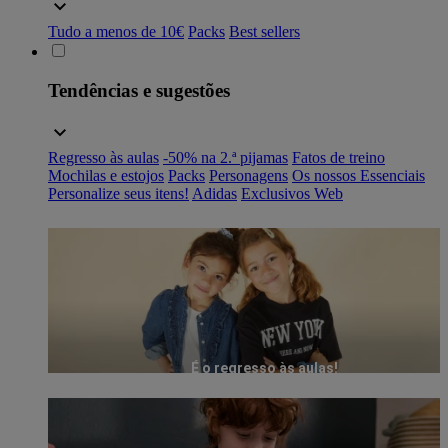
Tudo a menos de 10€
Packs
Best sellers
Tendências e sugestões
Regresso às aulas
-50% na 2.ª pijamas
Fatos de treino
Mochilas e estojos
Packs
Personagens
Os nossos Essenciais
Personalize seus itens!
Adidas
Exclusivos Web
É o regresso às aulas!