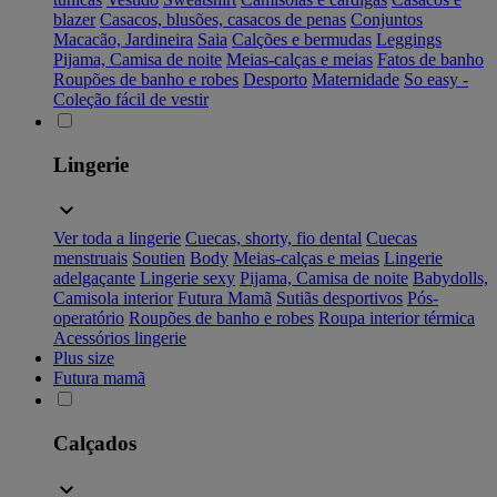
blazer
Casacos, blusões, casacos de penas
Conjuntos
Macacão, Jardineira
Saia
Calções e bermudas
Leggings
Pijama, Camisa de noite
Meias-calças e meias
Fatos de banho
Roupões de banho e robes
Desporto
Maternidade
So easy -
Coleção fácil de vestir
Lingerie
Ver toda a lingerie
Cuecas, shorty, fio dental
Cuecas
menstruais
Soutien
Body
Meias-calças e meias
Lingerie
adelgaçante
Lingerie sexy
Pijama, Camisa de noite
Babydolls,
Camisola interior
Futura Mamã
Sutiãs desportivos
Pós-
operatório
Roupões de banho e robes
Roupa interior térmica
Acessórios lingerie
Plus size
Futura mamã
Calçados