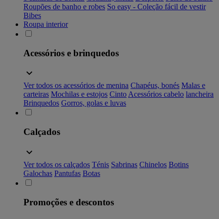
Roupões de banho e robes
So easy - Coleção fácil de vestir
Bibes
Roupa interior
Acessórios e brinquedos
Ver todos os acessórios de menina
Chapéus, bonés
Malas e
carteiras
Mochilas e estojos
Cinto
Acessórios cabelo
lancheira
Brinquedos
Gorros, golas e luvas
Calçados
Ver todos os calçados
Ténis
Sabrinas
Chinelos
Botins
Galochas
Pantufas
Botas
Promoções e descontos