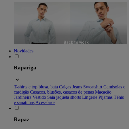
Back to work
Novidades
Rapariga
T-shirts e top
blusa, bata
Calças
Jeans
Sweatshirt
Camisolas e
cardigãs
Casacos, blusões, casacos de penas
Macacão,
Jardineira
Vestido
Saia
jaqueta
shorts
Lingerie
Pijamas
Ténis
e sapatilhas
Acessórios
Rapaz