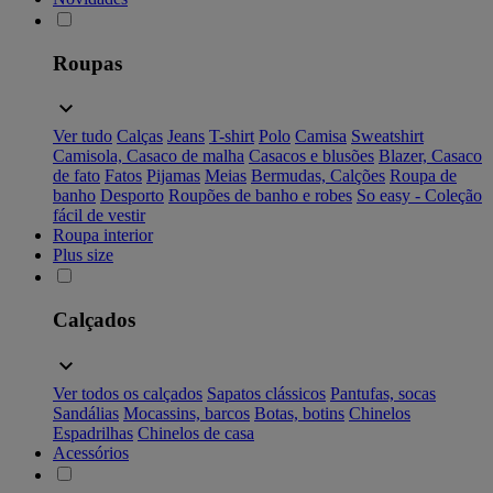
Roupas
Ver tudo
Calças
Jeans
T-shirt
Polo
Camisa
Sweatshirt
Camisola, Casaco de malha
Casacos e blusões
Blazer, Casaco
de fato
Fatos
Pijamas
Meias
Bermudas, Calções
Roupa de
banho
Desporto
Roupões de banho e robes
So easy - Coleção
fácil de vestir
Roupa interior
Plus size
Calçados
Ver todos os calçados
Sapatos clássicos
Pantufas, socas
Sandálias
Mocassins, barcos
Botas, botins
Chinelos
Espadrilhas
Chinelos de casa
Acessórios