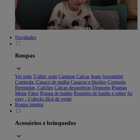
Pijamas
Novidades
Roupas
Ver tudo
T-shirt, polo
Camisas
Calças
Jeans
Sweatshirt
Camisola, Casaco de malha
Casacos e blusões
Conjunto
Bermudas, Calções
Calças desportivas
Desporto
Pijamas
Meias
Fatos
Roupa de banho
Roupões de banho e robes
So
easy - Coleção fácil de vestir
Roupa interior
Acessórios e brinquedos