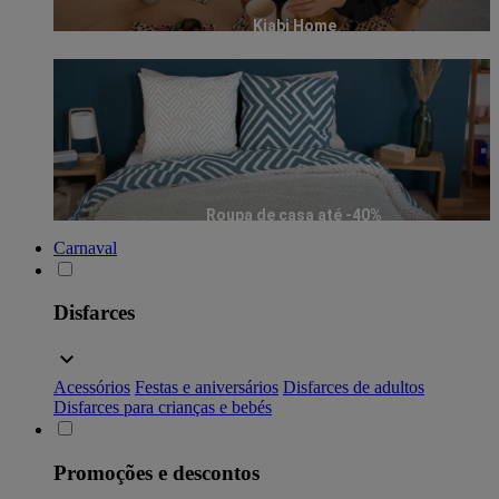
Kiabi Home
Roupa de casa até -40%
Carnaval
Disfarces
Acessórios
Festas e aniversários
Disfarces de adultos
Disfarces para crianças e bebés
Promoções e descontos