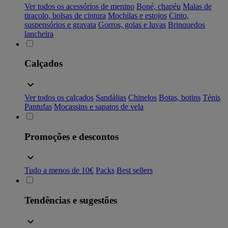
Ver todos os acessórios de menino
Boné, chapéu
Malas de
tiracolo, bolsas de cintura
Mochilas e estojos
Cinto,
suspensórios e gravata
Gorros, golas e luvas
Brinquedos
lancheira
Calçados
Ver todos os calçados
Sandálias
Chinelos
Botas, botins
Ténis
Pantufas
Mocassins e sapatos de vela
Promoções e descontos
Tudo a menos de 10€
Packs
Best sellers
Tendências e sugestões