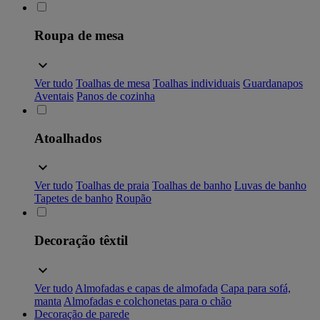
Roupa de mesa
Ver tudo
Toalhas de mesa
Toalhas individuais
Guardanapos
Aventais
Panos de cozinha
Atoalhados
Ver tudo
Toalhas de praia
Toalhas de banho
Luvas de banho
Tapetes de banho
Roupão
Decoração têxtil
Ver tudo
Almofadas e capas de almofada
Capa para sofá,
manta
Almofadas e colchonetas para o chão
Decoração de parede