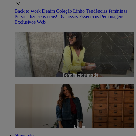
Back to work
Denim
Coleção Linho
Tendências femininas
Personalize seus itens!
Os nossos Essenciais
Personagens
Exclusivos Web
Tendências moda
Denim
Novidades