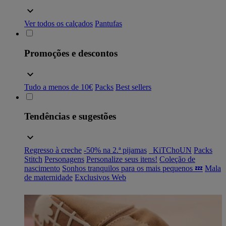
Ver todos os calçados
Pantufas
Promoções e descontos
Tudo a menos de 10€
Packs
Best sellers
Tendências e sugestões
Regresso à creche
-50% na 2.ª pijamas
_KiTChoUN
Packs
Stitch
Personagens
Personalize seus itens!
Coleção de
nascimento
Sonhos tranquilos para os mais pequenos 💤
Mala
de maternidade
Exclusivos Web