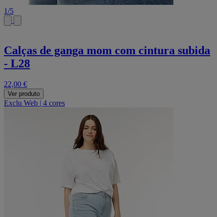
1
/
5
Calças de ganga mom com cintura subida
- L28
22,00 €
Ver produto
Exclu Web
|
4 cores