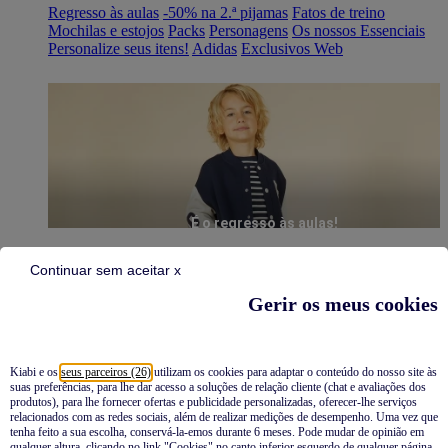
Regresso às aulas
-50% na 2.ª pijamas
Fatos de treino
Mochilas e estojos
Packs
Personagens
Os nossos Essenciais
Personalize seus itens!
Adidas
Exclusivos Web
É o regresso às aulas!
Continuar sem aceitar x
Gerir os meus cookies
Kiabi e os
seus parceiros (26)
utilizam os cookies para adaptar o conteúdo do nosso site às
suas preferências, para lhe dar acesso a soluções de relação cliente (chat e avaliações dos
Pijamas
produtos), para lhe fornecer ofertas e publicidade personalizadas, oferecer-lhe serviços
relacionados com as redes sociais, além de realizar medições de desempenho. Uma vez que
Novidades
tenha feito a sua escolha, conservá-la-emos durante 6 meses. Pode mudar de opinião em
qualquer altura, clicando no link "Cookies" no canto inferior esquerdo de qualquer página