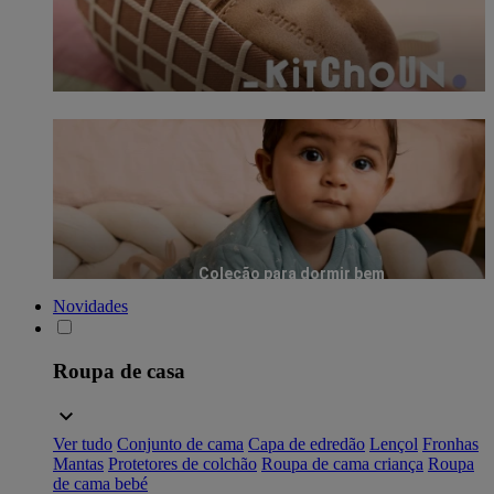
Coleção para dormir bem
Novidades
Roupa de casa
Ver tudo
Conjunto de cama
Capa de edredão
Lençol
Fronhas
Mantas
Protetores de colchão
Roupa de cama criança
Roupa
de cama bebé