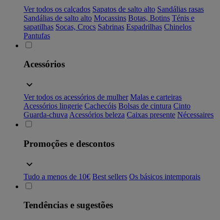
Ver todos os calçados
Sapatos de salto alto
Sandálias rasas
Sandálias de salto alto
Mocassins
Botas, Botins
Ténis e
sapatilhas
Socas, Crocs
Sabrinas
Espadrilhas
Chinelos
Pantufas
Acessórios
Ver todos os acessórios de mulher
Malas e carteiras
Acessórios lingerie
Cachecóis
Bolsas de cintura
Cinto
Guarda-chuva
Acessórios beleza
Caixas presente
Nécessaires
Promoções e descontos
Tudo a menos de 10€
Best sellers
Os básicos intemporais
Tendências e sugestões