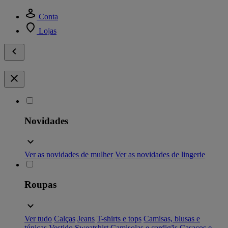
Conta
Lojas
Novidades
Ver as novidades de mulher
Ver as novidades de lingerie
Roupas
Ver tudo
Calças
Jeans
T-shirts e tops
Camisas, blusas e
túnicas
Vestido
Sweatshirt
Camisolas e cardigãs
Casacos e