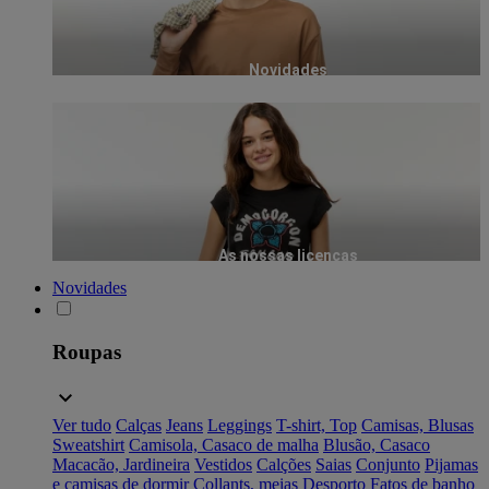
Novidades
As nossas licenças
Novidades
Roupas
Ver tudo
Calças
Jeans
Leggings
T-shirt, Top
Camisas, Blusas
Sweatshirt
Camisola, Casaco de malha
Blusão, Casaco
Macacão, Jardineira
Vestidos
Calções
Saias
Conjunto
Pijamas
e camisas de dormir
Collants, meias
Desporto
Fatos de banho