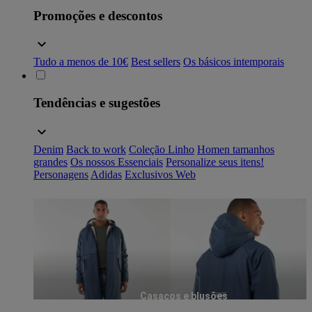
Promoções e descontos
Tudo a menos de 10€
Best sellers
Os básicos intemporais
Tendências e sugestões
Denim
Back to work
Coleção Linho
Homen tamanhos
grandes
Os nossos Essenciais
Personalize seus itens!
Personagens
Adidas
Exclusivos Web
Casacos e blusões