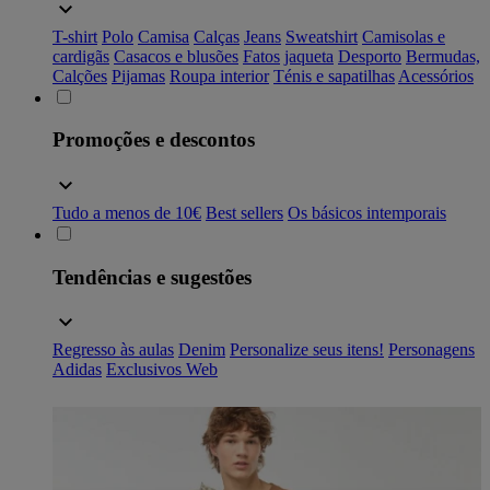
T-shirt
Polo
Camisa
Calças
Jeans
Sweatshirt
Camisolas e
cardigãs
Casacos e blusões
Fatos
jaqueta
Desporto
Bermudas,
Calções
Pijamas
Roupa interior
Ténis e sapatilhas
Acessórios
Promoções e descontos
Tudo a menos de 10€
Best sellers
Os básicos intemporais
Tendências e sugestões
Regresso às aulas
Denim
Personalize seus itens!
Personagens
Adidas
Exclusivos Web