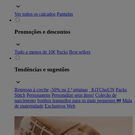
Ver todos os calçados
Pantufas
Promoções e descontos
Tudo a menos de 10€
Packs
Best sellers
Tendências e sugestões
Regresso à creche
-50% na 2.ª pijamas
_KiTChoUN
Packs
Stitch
Personagens
Personalize seus itens!
Coleção de
nascimento
Sonhos tranquilos para os mais pequenos 💤
Mala
de maternidade
Exclusivos Web