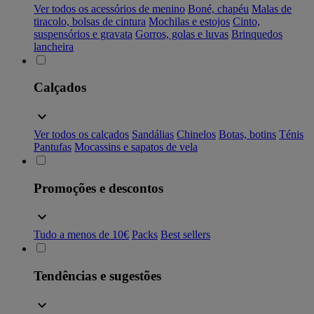
Ver todos os acessórios de menino
Boné, chapéu
Malas de
tiracolo, bolsas de cintura
Mochilas e estojos
Cinto,
suspensórios e gravata
Gorros, golas e luvas
Brinquedos
lancheira
Calçados
Ver todos os calçados
Sandálias
Chinelos
Botas, botins
Ténis
Pantufas
Mocassins e sapatos de vela
Promoções e descontos
Tudo a menos de 10€
Packs
Best sellers
Tendências e sugestões