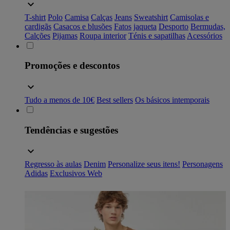
T-shirt
Polo
Camisa
Calças
Jeans
Sweatshirt
Camisolas e
cardigãs
Casacos e blusões
Fatos
jaqueta
Desporto
Bermudas,
Calções
Pijamas
Roupa interior
Ténis e sapatilhas
Acessórios
Promoções e descontos
Tudo a menos de 10€
Best sellers
Os básicos intemporais
Tendências e sugestões
Regresso às aulas
Denim
Personalize seus itens!
Personagens
Adidas
Exclusivos Web