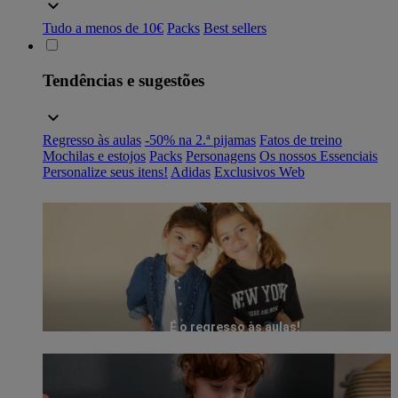
Tudo a menos de 10€
Packs
Best sellers
Tendências e sugestões
Regresso às aulas
-50% na 2.ª pijamas
Fatos de treino
Mochilas e estojos
Packs
Personagens
Os nossos Essenciais
Personalize seus itens!
Adidas
Exclusivos Web
É o regresso às aulas!