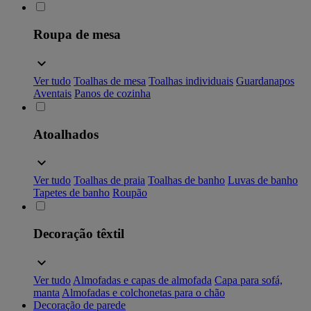
Roupa de mesa
Ver tudo
Toalhas de mesa
Toalhas individuais
Guardanapos
Aventais
Panos de cozinha
Atoalhados
Ver tudo
Toalhas de praia
Toalhas de banho
Luvas de banho
Tapetes de banho
Roupão
Decoração têxtil
Ver tudo
Almofadas e capas de almofada
Capa para sofá,
manta
Almofadas e colchonetas para o chão
Decoração de parede