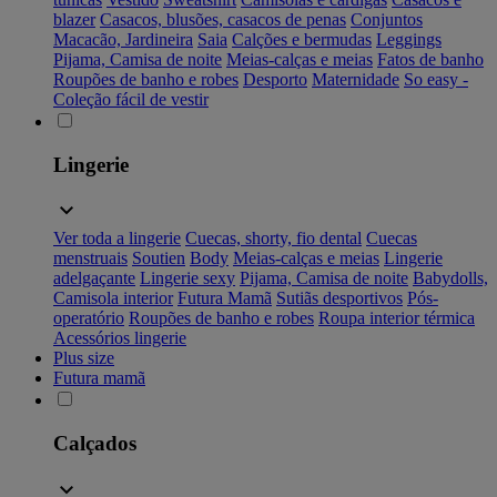
blazer
Casacos, blusões, casacos de penas
Conjuntos
Macacão, Jardineira
Saia
Calções e bermudas
Leggings
Pijama, Camisa de noite
Meias-calças e meias
Fatos de banho
Roupões de banho e robes
Desporto
Maternidade
So easy -
Coleção fácil de vestir
Lingerie
Ver toda a lingerie
Cuecas, shorty, fio dental
Cuecas
menstruais
Soutien
Body
Meias-calças e meias
Lingerie
adelgaçante
Lingerie sexy
Pijama, Camisa de noite
Babydolls,
Camisola interior
Futura Mamã
Sutiãs desportivos
Pós-
operatório
Roupões de banho e robes
Roupa interior térmica
Acessórios lingerie
Plus size
Futura mamã
Calçados