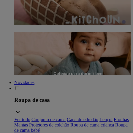
Coleção para dormir bem
Novidades
Roupa de casa
Ver tudo
Conjunto de cama
Capa de edredão
Lençol
Fronhas
Mantas
Protetores de colchão
Roupa de cama criança
Roupa
de cama bebé