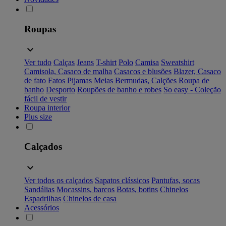
Roupas
Ver tudo
Calças
Jeans
T-shirt
Polo
Camisa
Sweatshirt
Camisola, Casaco de malha
Casacos e blusões
Blazer, Casaco
de fato
Fatos
Pijamas
Meias
Bermudas, Calções
Roupa de
banho
Desporto
Roupões de banho e robes
So easy - Coleção
fácil de vestir
Roupa interior
Plus size
Calçados
Ver todos os calçados
Sapatos clássicos
Pantufas, socas
Sandálias
Mocassins, barcos
Botas, botins
Chinelos
Espadrilhas
Chinelos de casa
Acessórios