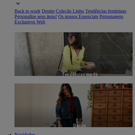
Back to work
Denim
Coleção Linho
Tendências femininas
Personalize seus itens!
Os nossos Essenciais
Personagens
Exclusivos Web
Tendências moda
Denim
Novidades