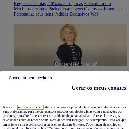
Regresso às aulas
-50% na 2.ª pijamas
Fatos de treino
Mochilas e estojos
Packs
Personagens
Os nossos Essenciais
Personalize seus itens!
Adidas
Exclusivos Web
É o regresso às aulas!
Continuar sem aceitar x
Gerir os meus cookies
Kiabi e os
seus parceiros (26)
utilizam os cookies para adaptar o conteúdo do nosso site às
suas preferências, para lhe dar acesso a soluções de relação cliente (chat e avaliações dos
Pijamas
produtos), para lhe fornecer ofertas e publicidade personalizadas, oferecer-lhe serviços
relacionados com as redes sociais, além de realizar medições de desempenho. Uma vez que
Novidades
tenha feito a sua escolha, conservá-la-emos durante 6 meses. Pode mudar de opinião em
qualquer altura, clicando no link "Cookies" no canto inferior esquerdo de qualquer página