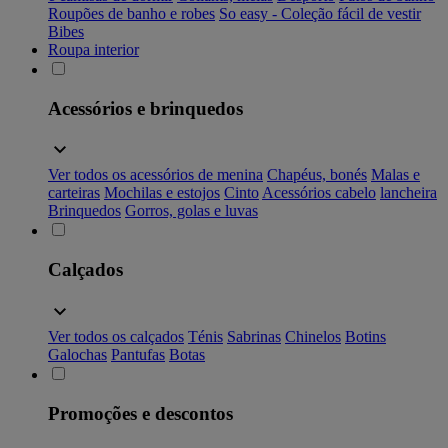
Roupões de banho e robes
So easy - Coleção fácil de vestir
Bibes
Roupa interior
Acessórios e brinquedos
Ver todos os acessórios de menina
Chapéus, bonés
Malas e
carteiras
Mochilas e estojos
Cinto
Acessórios cabelo
lancheira
Brinquedos
Gorros, golas e luvas
Calçados
Ver todos os calçados
Ténis
Sabrinas
Chinelos
Botins
Galochas
Pantufas
Botas
Promoções e descontos