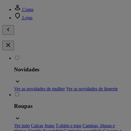
Conta
Lojas
Novidades
Ver as novidades de mulher
Ver as novidades de lingerie
Roupas
Ver tudo
Calças
Jeans
T-shirts e tops
Camisas, blusas e
túnicas
Vestido
Sweatshirt
Camisolas e cardigãs
Casacos e