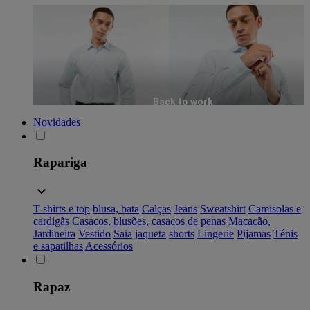
Back to work
Novidades
Rapariga
T-shirts e top
blusa, bata
Calças
Jeans
Sweatshirt
Camisolas e
cardigãs
Casacos, blusões, casacos de penas
Macacão,
Jardineira
Vestido
Saia
jaqueta
shorts
Lingerie
Pijamas
Ténis
e sapatilhas
Acessórios
Rapaz