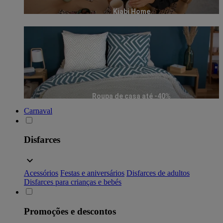
Kiabi Home
Roupa de casa até -40%
Carnaval
Disfarces
Acessórios
Festas e aniversários
Disfarces de adultos
Disfarces para crianças e bebés
Promoções e descontos