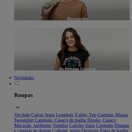
Novidades
As nossas licenças
Novidades
Roupas
Ver tudo
Calças
Jeans
Leggings
T-shirt, Top
Camisas, Blusas
Sweatshirt
Camisola, Casaco de malha
Blusão, Casaco
Macacão, Jardineira
Vestidos
Calções
Saias
Conjunto
Pijamas
e camisas de dormir
Collants, meias
Desporto
Fatos de banho