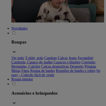
Pijamas
Novidades
Roupas
Ver tudo
T-shirt, polo
Camisas
Calças
Jeans
Sweatshirt
Camisola, Casaco de malha
Casacos e blusões
Conjunto
Bermudas, Calções
Calças desportivas
Desporto
Pijamas
Meias
Fatos
Roupa de banho
Roupões de banho e robes
So
easy - Coleção fácil de vestir
Roupa interior
Acessórios e brinquedos