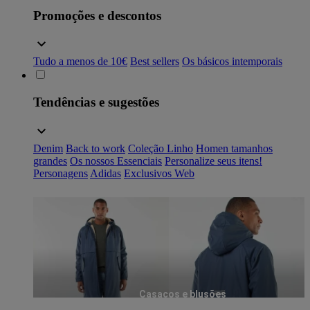
Promoções e descontos
Tudo a menos de 10€
Best sellers
Os básicos intemporais
Tendências e sugestões
Denim
Back to work
Coleção Linho
Homen tamanhos
grandes
Os nossos Essenciais
Personalize seus itens!
Personagens
Adidas
Exclusivos Web
Casacos e blusões