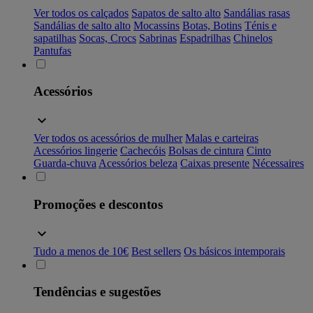
Ver todos os calçados
Sapatos de salto alto
Sandálias rasas
Sandálias de salto alto
Mocassins
Botas, Botins
Ténis e
sapatilhas
Socas, Crocs
Sabrinas
Espadrilhas
Chinelos
Pantufas
Acessórios
Ver todos os acessórios de mulher
Malas e carteiras
Acessórios lingerie
Cachecóis
Bolsas de cintura
Cinto
Guarda-chuva
Acessórios beleza
Caixas presente
Nécessaires
Promoções e descontos
Tudo a menos de 10€
Best sellers
Os básicos intemporais
Tendências e sugestões