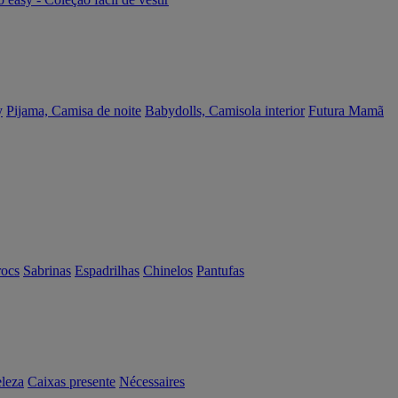
y
Pijama, Camisa de noite
Babydolls, Camisola interior
Futura Mamã
rocs
Sabrinas
Espadrilhas
Chinelos
Pantufas
eleza
Caixas presente
Nécessaires