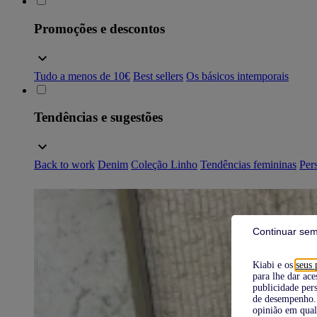
Promoções e descontos
Tudo a menos de 10€
Best sellers
Os básicos intemporais
Tendências e sugestões
Back to work
Denim
Coleção Linho
Tendências femininas
Pers
Continuar sem
Kiabi e os
seus 
para lhe dar ace
publicidade pers
de desempenho. 
opinião em qual