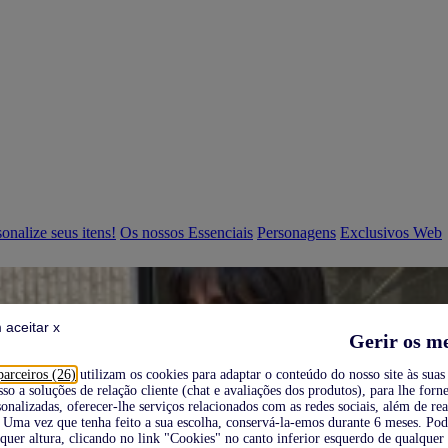
onalize seus itens!
Os nossos Essenciais
Personagens
Exclusivos Web
 aceitar x
Gerir os m
parceiros (26)
utilizam os cookies para adaptar o conteúdo do nosso site às suas 
sso a soluções de relação cliente (chat e avaliações dos produtos), para lhe forne
onalizadas, oferecer-lhe serviços relacionados com as redes sociais, além de re
Uma vez que tenha feito a sua escolha, conservá-la-emos durante 6 meses. Po
quer altura, clicando no link "Cookies" no canto inferior esquerdo de qualquer