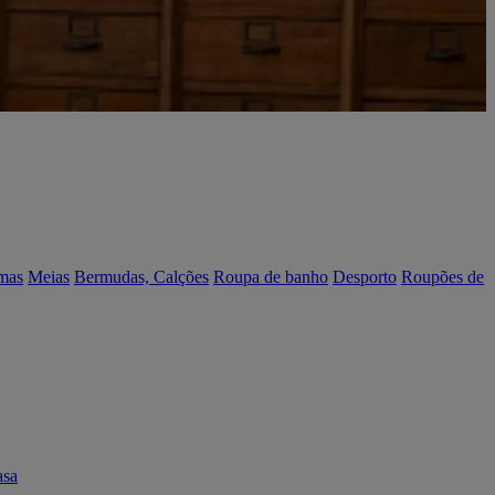
mas
Meias
Bermudas, Calções
Roupa de banho
Desporto
Roupões de
asa