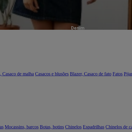
Denim
, Casaco de malha
Casacos e blusões
Blazer, Casaco de fato
Fatos
Pija
as
Mocassins, barcos
Botas, botins
Chinelos
Espadrilhas
Chinelos de c