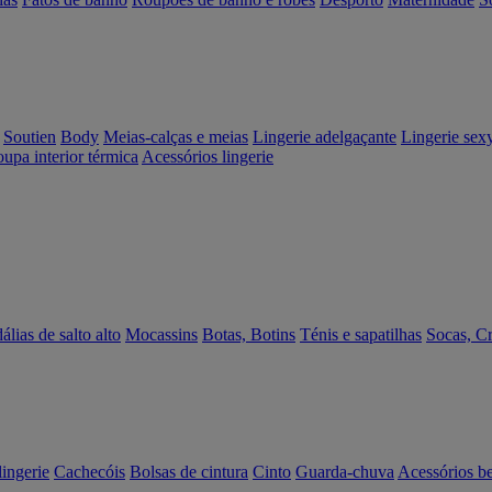
Soutien
Body
Meias-calças e meias
Lingerie adelgaçante
Lingerie sex
upa interior térmica
Acessórios lingerie
álias de salto alto
Mocassins
Botas, Botins
Ténis e sapatilhas
Socas, C
lingerie
Cachecóis
Bolsas de cintura
Cinto
Guarda-chuva
Acessórios b