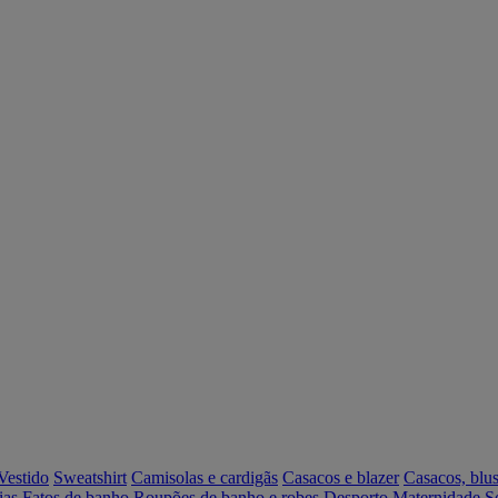
Vestido
Sweatshirt
Camisolas e cardigãs
Casacos e blazer
Casacos, blus
ias
Fatos de banho
Roupões de banho e robes
Desporto
Maternidade
S