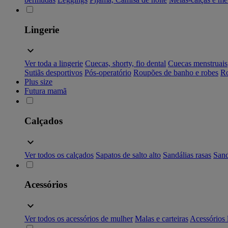
Lingerie
Ver toda a lingerie
Cuecas, shorty, fio dental
Cuecas menstruais
Sutiãs desportivos
Pós-operatório
Roupões de banho e robes
Ro
Plus size
Futura mamã
Calçados
Ver todos os calçados
Sapatos de salto alto
Sandálias rasas
Sand
Acessórios
Ver todos os acessórios de mulher
Malas e carteiras
Acessórios 