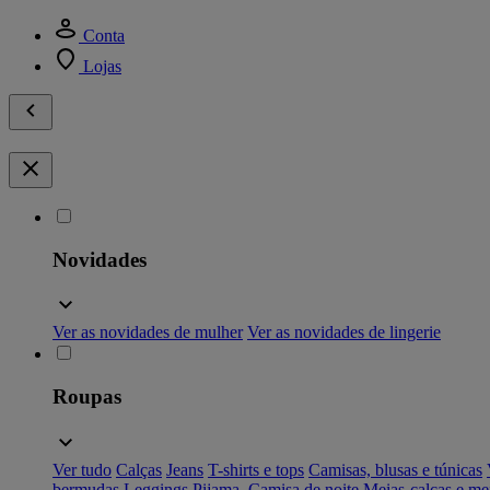
Conta
Lojas
Novidades
Ver as novidades de mulher
Ver as novidades de lingerie
Roupas
Ver tudo
Calças
Jeans
T-shirts e tops
Camisas, blusas e túnicas
bermudas
Leggings
Pijama, Camisa de noite
Meias-calças e me