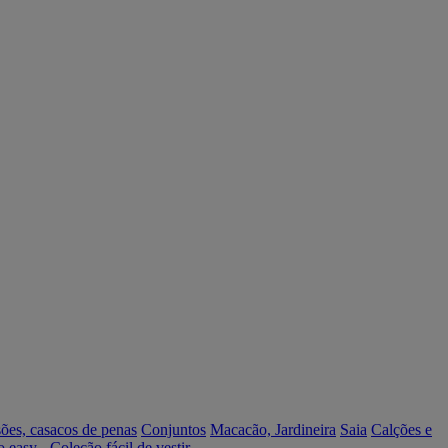
ões, casacos de penas
Conjuntos
Macacão, Jardineira
Saia
Calções e
o easy - Coleção fácil de vestir