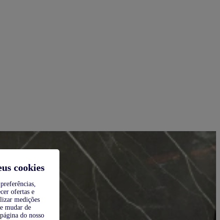
eus cookies
preferências,
cer ofertas e
alizar medições
de mudar de
 página do nosso