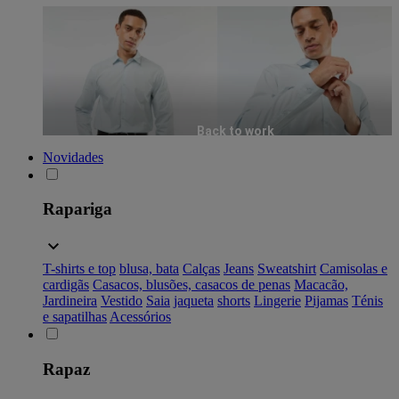
Back to work
Novidades
Rapariga
T-shirts e top
blusa, bata
Calças
Jeans
Sweatshirt
Camisolas e
cardigãs
Casacos, blusões, casacos de penas
Macacão,
Jardineira
Vestido
Saia
jaqueta
shorts
Lingerie
Pijamas
Ténis
e sapatilhas
Acessórios
Rapaz