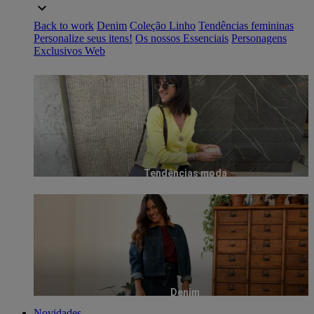
Back to work
Denim
Coleção Linho
Tendências femininas
Personalize seus itens!
Os nossos Essenciais
Personagens
Exclusivos Web
Tendências moda
Denim
Novidades