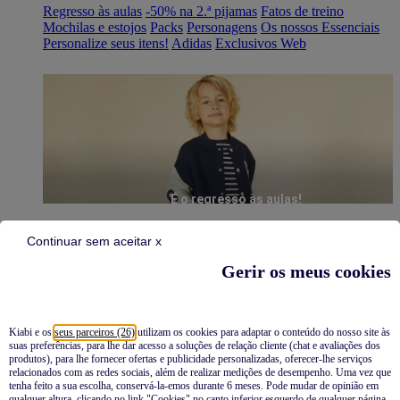
Regresso às aulas
-50% na 2.ª pijamas
Fatos de treino
Mochilas e estojos
Packs
Personagens
Os nossos Essenciais
Personalize seus itens!
Adidas
Exclusivos Web
É o regresso às aulas!
Continuar sem aceitar x
Gerir os meus cookies
Kiabi e os
seus parceiros (26)
utilizam os cookies para adaptar o conteúdo do nosso site às
suas preferências, para lhe dar acesso a soluções de relação cliente (chat e avaliações dos
Pijamas
produtos), para lhe fornecer ofertas e publicidade personalizadas, oferecer-lhe serviços
relacionados com as redes sociais, além de realizar medições de desempenho. Uma vez que
Novidades
tenha feito a sua escolha, conservá-la-emos durante 6 meses. Pode mudar de opinião em
qualquer altura, clicando no link "Cookies" no canto inferior esquerdo de qualquer página