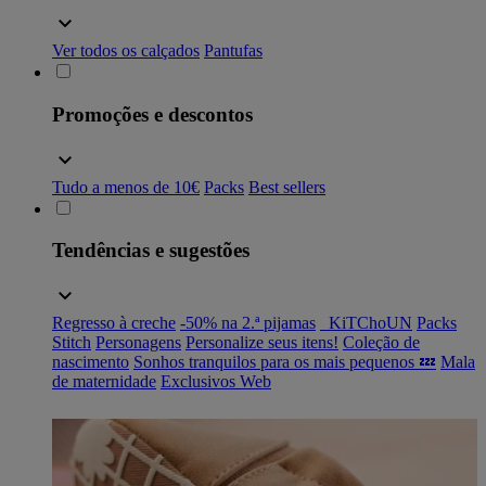
Ver todos os calçados
Pantufas
Promoções e descontos
Tudo a menos de 10€
Packs
Best sellers
Tendências e sugestões
Regresso à creche
-50% na 2.ª pijamas
_KiTChoUN
Packs
Stitch
Personagens
Personalize seus itens!
Coleção de
nascimento
Sonhos tranquilos para os mais pequenos 💤
Mala
de maternidade
Exclusivos Web