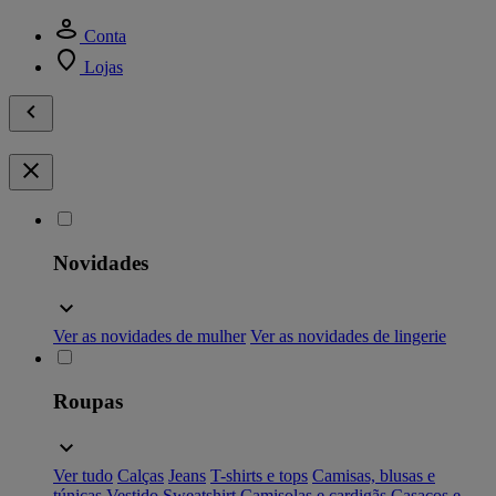
Conta
Lojas
Novidades
Ver as novidades de mulher
Ver as novidades de lingerie
Roupas
Ver tudo
Calças
Jeans
T-shirts e tops
Camisas, blusas e
túnicas
Vestido
Sweatshirt
Camisolas e cardigãs
Casacos e