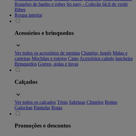
Roupões de banho e robes
So easy - Coleção fácil de vestir
Bibes
Roupa interior
Acessórios e brinquedos
Ver todos os acessórios de menina
Chapéus, bonés
Malas e
carteiras
Mochilas e estojos
Cinto
Acessórios cabelo
lancheira
Brinquedos
Gorros, golas e luvas
Calçados
Ver todos os calçados
Ténis
Sabrinas
Chinelos
Botins
Galochas
Pantufas
Botas
Promoções e descontos