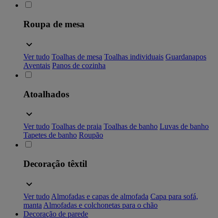
Roupa de mesa
Ver tudo
Toalhas de mesa
Toalhas individuais
Guardanapos
Aventais
Panos de cozinha
Atoalhados
Ver tudo
Toalhas de praia
Toalhas de banho
Luvas de banho
Tapetes de banho
Roupão
Decoração têxtil
Ver tudo
Almofadas e capas de almofada
Capa para sofá,
manta
Almofadas e colchonetas para o chão
Decoração de parede