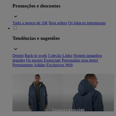
Promoções e descontos
Tudo a menos de 10€
Best sellers
Os básicos intemporais
Tendências e sugestões
Denim
Back to work
Coleção Linho
Homen tamanhos
grandes
Os nossos Essenciais
Personalize seus itens!
Personagens
Adidas
Exclusivos Web
Casacos e blusões