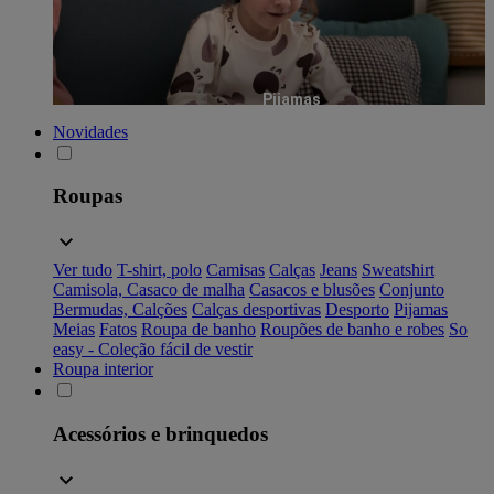
Pijamas
Novidades
Roupas
Ver tudo
T-shirt, polo
Camisas
Calças
Jeans
Sweatshirt
Camisola, Casaco de malha
Casacos e blusões
Conjunto
Bermudas, Calções
Calças desportivas
Desporto
Pijamas
Meias
Fatos
Roupa de banho
Roupões de banho e robes
So
easy - Coleção fácil de vestir
Roupa interior
Acessórios e brinquedos