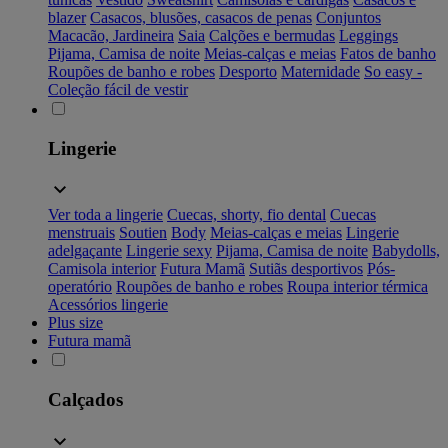
blazer
Casacos, blusões, casacos de penas
Conjuntos
Macacão, Jardineira
Saia
Calções e bermudas
Leggings
Pijama, Camisa de noite
Meias-calças e meias
Fatos de banho
Roupões de banho e robes
Desporto
Maternidade
So easy -
Coleção fácil de vestir
Lingerie
Ver toda a lingerie
Cuecas, shorty, fio dental
Cuecas
menstruais
Soutien
Body
Meias-calças e meias
Lingerie
adelgaçante
Lingerie sexy
Pijama, Camisa de noite
Babydolls,
Camisola interior
Futura Mamã
Sutiãs desportivos
Pós-
operatório
Roupões de banho e robes
Roupa interior térmica
Acessórios lingerie
Plus size
Futura mamã
Calçados