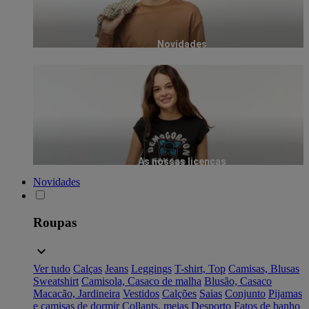
Novidades
As nossas licenças
Novidades
Roupas
Ver tudo
Calças
Jeans
Leggings
T-shirt, Top
Camisas, Blusas
Sweatshirt
Camisola, Casaco de malha
Blusão, Casaco
Macacão, Jardineira
Vestidos
Calções
Saias
Conjunto
Pijamas
e camisas de dormir
Collants, meias
Desporto
Fatos de banho