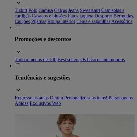
T-shirt
Polo
Camisa
Calças
Jeans
Sweatshirt
Camisolas e
cardigãs
Casacos e blusões
Fatos
jaqueta
Desporto
Bermudas,
Calções
Pijamas
Roupa interior
Ténis e sapatilhas
Acessórios
Promoções e descontos
Tudo a menos de 10€
Best sellers
Os básicos intemporais
Tendências e sugestões
Regresso às aulas
Denim
Personalize seus itens!
Personagens
Adidas
Exclusivos Web