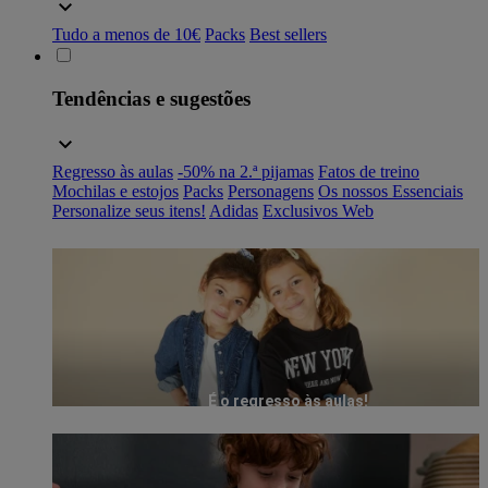
Tudo a menos de 10€
Packs
Best sellers
Tendências e sugestões
Regresso às aulas
-50% na 2.ª pijamas
Fatos de treino
Mochilas e estojos
Packs
Personagens
Os nossos Essenciais
Personalize seus itens!
Adidas
Exclusivos Web
É o regresso às aulas!