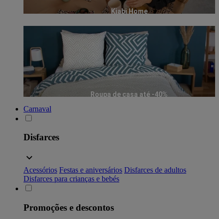
Kiabi Home
Roupa de casa até -40%
Carnaval
Disfarces
Acessórios
Festas e aniversários
Disfarces de adultos
Disfarces para crianças e bebés
Promoções e descontos