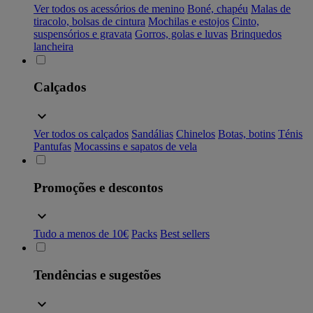
Ver todos os acessórios de menino
Boné, chapéu
Malas de
tiracolo, bolsas de cintura
Mochilas e estojos
Cinto,
suspensórios e gravata
Gorros, golas e luvas
Brinquedos
lancheira
Calçados
Ver todos os calçados
Sandálias
Chinelos
Botas, botins
Ténis
Pantufas
Mocassins e sapatos de vela
Promoções e descontos
Tudo a menos de 10€
Packs
Best sellers
Tendências e sugestões