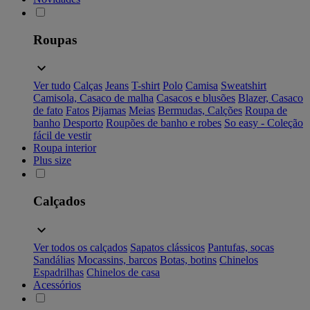
Roupas
Ver tudo
Calças
Jeans
T-shirt
Polo
Camisa
Sweatshirt
Camisola, Casaco de malha
Casacos e blusões
Blazer, Casaco
de fato
Fatos
Pijamas
Meias
Bermudas, Calções
Roupa de
banho
Desporto
Roupões de banho e robes
So easy - Coleção
fácil de vestir
Roupa interior
Plus size
Calçados
Ver todos os calçados
Sapatos clássicos
Pantufas, socas
Sandálias
Mocassins, barcos
Botas, botins
Chinelos
Espadrilhas
Chinelos de casa
Acessórios