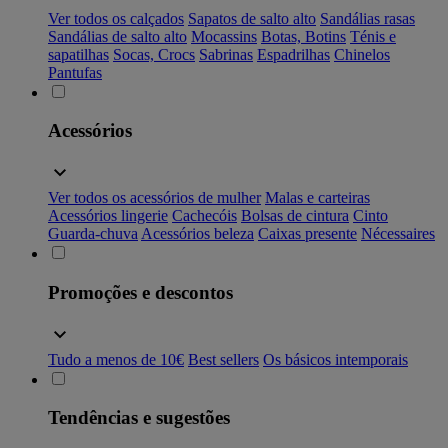
Ver todos os calçados
Sapatos de salto alto
Sandálias rasas
Sandálias de salto alto
Mocassins
Botas, Botins
Ténis e
sapatilhas
Socas, Crocs
Sabrinas
Espadrilhas
Chinelos
Pantufas
Acessórios
Ver todos os acessórios de mulher
Malas e carteiras
Acessórios lingerie
Cachecóis
Bolsas de cintura
Cinto
Guarda-chuva
Acessórios beleza
Caixas presente
Nécessaires
Promoções e descontos
Tudo a menos de 10€
Best sellers
Os básicos intemporais
Tendências e sugestões