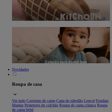
Coleção para dormir bem
Novidades
Roupa de casa
Ver tudo
Conjunto de cama
Capa de edredão
Lençol
Fronhas
Mantas
Protetores de colchão
Roupa de cama criança
Roupa
de cama bebé