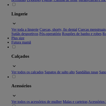
Lingerie
Ver toda a lingerie
Cuecas, shorty, fio dental
Cuecas menstruais
Sutiãs desportivos
Pós-operatório
Roupões de banho e robes
Ro
Plus size
Futura mamã
Calçados
Ver todos os calçados
Sapatos de salto alto
Sandálias rasas
Sand
Acessórios
Ver todos os acessórios de mulher
Malas e carteiras
Acessórios 