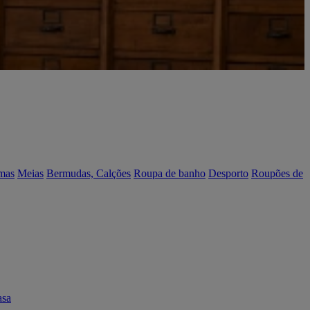
mas
Meias
Bermudas, Calções
Roupa de banho
Desporto
Roupões de
asa