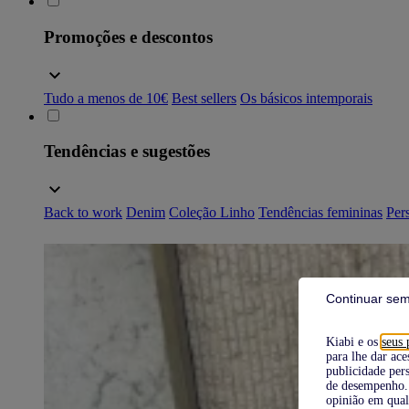
Promoções e descontos
Tudo a menos de 10€
Best sellers
Os básicos intemporais
Tendências e sugestões
Back to work
Denim
Coleção Linho
Tendências femininas
Pers
Continuar sem
Kiabi e os
seus 
para lhe dar ace
publicidade pers
de desempenho. 
opinião em qual