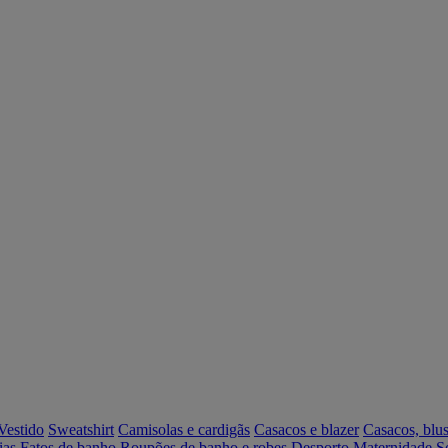
Vestido
Sweatshirt
Camisolas e cardigãs
Casacos e blazer
Casacos, blus
ias
Fatos de banho
Roupões de banho e robes
Desporto
Maternidade
S