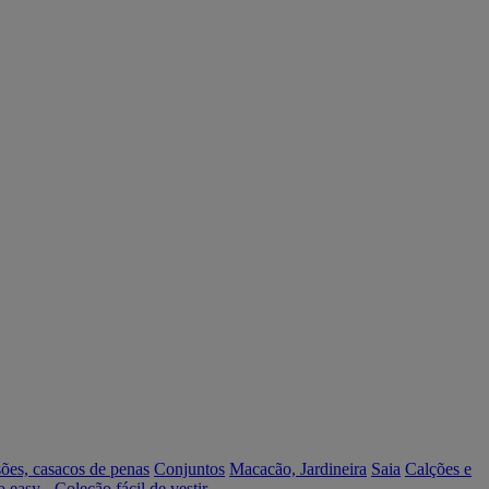
ões, casacos de penas
Conjuntos
Macacão, Jardineira
Saia
Calções e
o easy - Coleção fácil de vestir