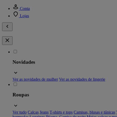
Conta
Lojas
Novidades
Ver as novidades de mulher
Ver as novidades de lingerie
Roupas
Ver tudo
Calças
Jeans
T-shirts e tops
Camisas, blusas e túnicas
bermudas
Leggings
Pijama, Camisa de noite
Meias-calças e me