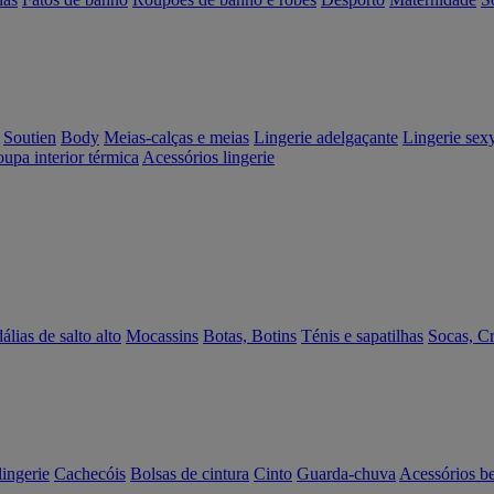
Soutien
Body
Meias-calças e meias
Lingerie adelgaçante
Lingerie sex
upa interior térmica
Acessórios lingerie
álias de salto alto
Mocassins
Botas, Botins
Ténis e sapatilhas
Socas, C
lingerie
Cachecóis
Bolsas de cintura
Cinto
Guarda-chuva
Acessórios b