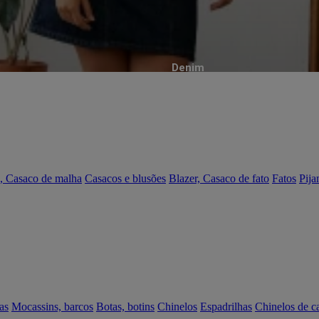
Denim
, Casaco de malha
Casacos e blusões
Blazer, Casaco de fato
Fatos
Pija
as
Mocassins, barcos
Botas, botins
Chinelos
Espadrilhas
Chinelos de c