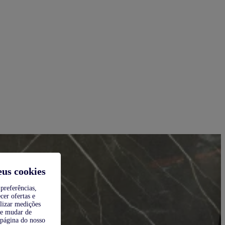
eus cookies
preferências,
cer ofertas e
alizar medições
de mudar de
 página do nosso