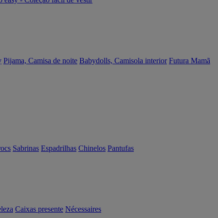
y
Pijama, Camisa de noite
Babydolls, Camisola interior
Futura Mamã
rocs
Sabrinas
Espadrilhas
Chinelos
Pantufas
eleza
Caixas presente
Nécessaires