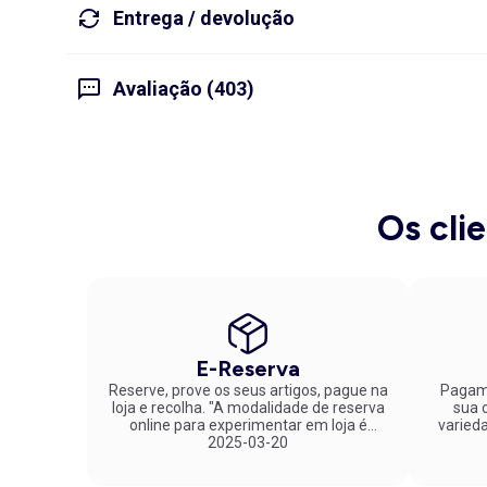
Entrega / devolução
Avaliação (403)
Os cli
E-Reserva
Reserve, prove os seus artigos, pague na
Pagame
loja e recolha. "A modalidade de reserva
sua co
online para experimentar em loja é
varied
fantástica. Parabéns pela inovação!"
2025-03-20