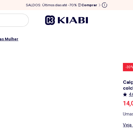
SALDOS: Últimos dias até -70% ⏰
Comprar
tas Mulher
-30
Calç
colc
4.
Pre
14,
Umas
Veja