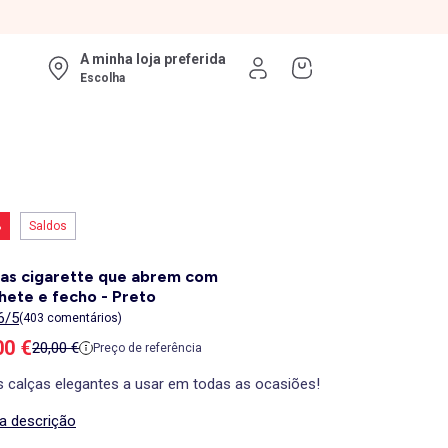
A minha loja preferida
Escolha
%
Saldos
as cigarette que abrem com
hete e fecho - Preto
6/5
(403 comentários)
ço de venda
00 €
Preço de referência
20,00 €
Preço de referência
 calças elegantes a usar em todas as ocasiões!
 a descrição