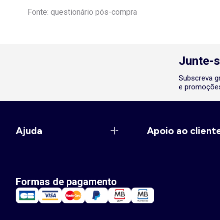
Fonte: questionário pós-compra
Junte-s
Subscreva gr
e promoções
Ajuda
Apoio ao client
Formas de pagamento