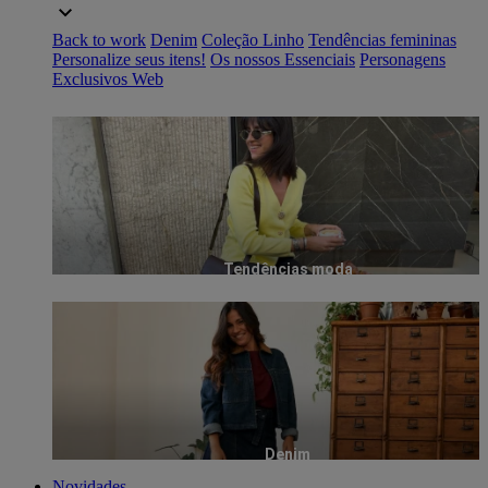
Back to work
Denim
Coleção Linho
Tendências femininas
Personalize seus itens!
Os nossos Essenciais
Personagens
Exclusivos Web
Tendências moda
Denim
Novidades