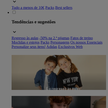
Tudo a menos de 10€
Packs
Best sellers
Tendências e sugestões
Regresso às aulas
-50% na 2.ª pijamas
Fatos de treino
Mochilas e estojos
Packs
Personagens
Os nossos Essenciais
Personalize seus itens!
Adidas
Exclusivos Web
É o regresso às aulas!