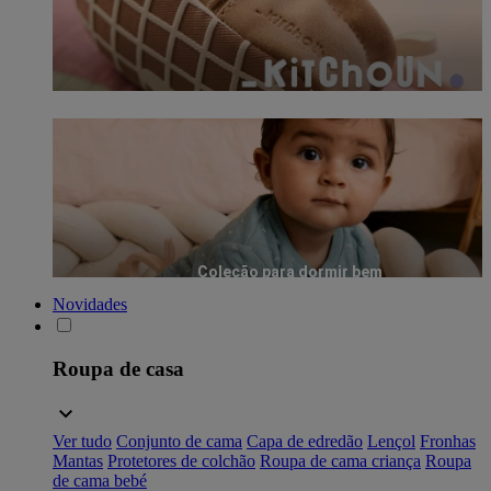
Coleção para dormir bem
Novidades
Roupa de casa
Ver tudo
Conjunto de cama
Capa de edredão
Lençol
Fronhas
Mantas
Protetores de colchão
Roupa de cama criança
Roupa
de cama bebé