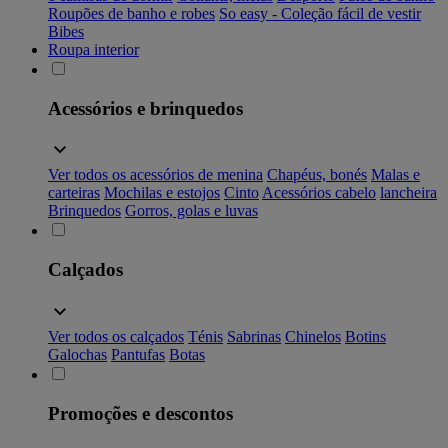
Roupões de banho e robes
So easy - Coleção fácil de vestir
Bibes
Roupa interior
Acessórios e brinquedos
Ver todos os acessórios de menina
Chapéus, bonés
Malas e
carteiras
Mochilas e estojos
Cinto
Acessórios cabelo
lancheira
Brinquedos
Gorros, golas e luvas
Calçados
Ver todos os calçados
Ténis
Sabrinas
Chinelos
Botins
Galochas
Pantufas
Botas
Promoções e descontos