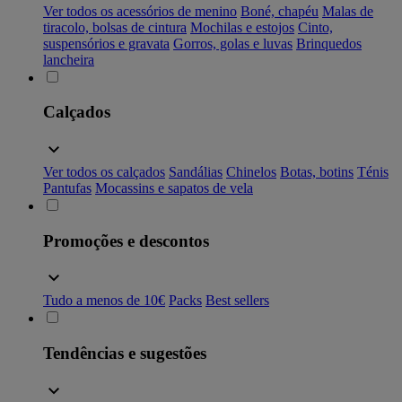
Ver todos os acessórios de menino
Boné, chapéu
Malas de
tiracolo, bolsas de cintura
Mochilas e estojos
Cinto,
suspensórios e gravata
Gorros, golas e luvas
Brinquedos
lancheira
Calçados
Ver todos os calçados
Sandálias
Chinelos
Botas, botins
Ténis
Pantufas
Mocassins e sapatos de vela
Promoções e descontos
Tudo a menos de 10€
Packs
Best sellers
Tendências e sugestões