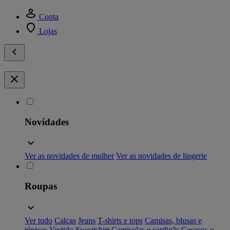
Conta
Lojas
Novidades
Ver as novidades de mulher
Ver as novidades de lingerie
Roupas
Ver tudo
Calças
Jeans
T-shirts e tops
Camisas, blusas e
túnicas
Vestido
Sweatshirt
Camisolas e cardigãs
Casacos e