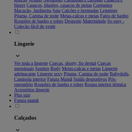
blazer
Casacos, blusões, casacos de penas
Conjuntos
Macacão, Jardineira
Saia
Calções e bermudas
Leggings
Pijama, Camisa de noite
Meias-calças e meias
Fatos de banho
Roupões de banho e robes
Desporto
Maternidade
So easy -
Coleção fácil de vestir
Lingerie
Ver toda a lingerie
Cuecas, shorty, fio dental
Cuecas
menstruais
Soutien
Body
Meias-calças e meias
Lingerie
adelgaçante
Lingerie sexy
Pijama, Camisa de noite
Babydolls,
Camisola interior
Futura Mamã
Sutiãs desportivos
Pós-
operatório
Roupões de banho e robes
Roupa interior térmica
Acessórios lingerie
Plus size
Futura mamã
Calçados