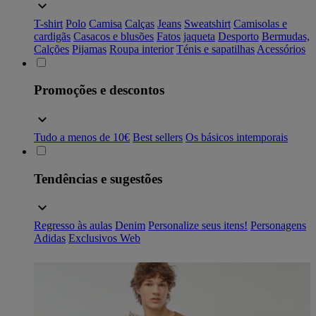
T-shirt
Polo
Camisa
Calças
Jeans
Sweatshirt
Camisolas e
cardigãs
Casacos e blusões
Fatos
jaqueta
Desporto
Bermudas,
Calções
Pijamas
Roupa interior
Ténis e sapatilhas
Acessórios
Promoções e descontos
Tudo a menos de 10€
Best sellers
Os básicos intemporais
Tendências e sugestões
Regresso às aulas
Denim
Personalize seus itens!
Personagens
Adidas
Exclusivos Web