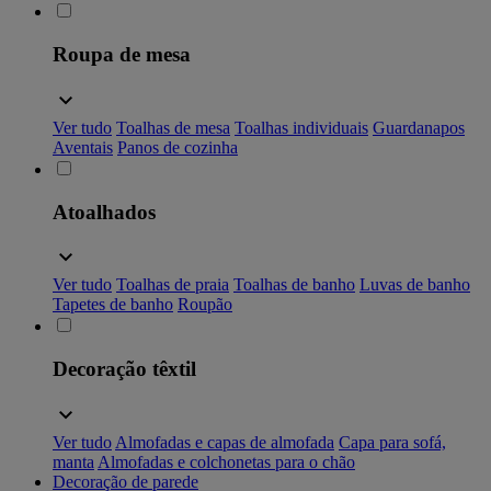
Roupa de mesa
Ver tudo
Toalhas de mesa
Toalhas individuais
Guardanapos
Aventais
Panos de cozinha
Atoalhados
Ver tudo
Toalhas de praia
Toalhas de banho
Luvas de banho
Tapetes de banho
Roupão
Decoração têxtil
Ver tudo
Almofadas e capas de almofada
Capa para sofá,
manta
Almofadas e colchonetas para o chão
Decoração de parede