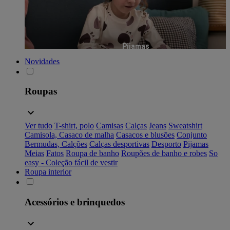
Pijamas
Novidades
Roupas
Ver tudo
T-shirt, polo
Camisas
Calças
Jeans
Sweatshirt
Camisola, Casaco de malha
Casacos e blusões
Conjunto
Bermudas, Calções
Calças desportivas
Desporto
Pijamas
Meias
Fatos
Roupa de banho
Roupões de banho e robes
So
easy - Coleção fácil de vestir
Roupa interior
Acessórios e brinquedos