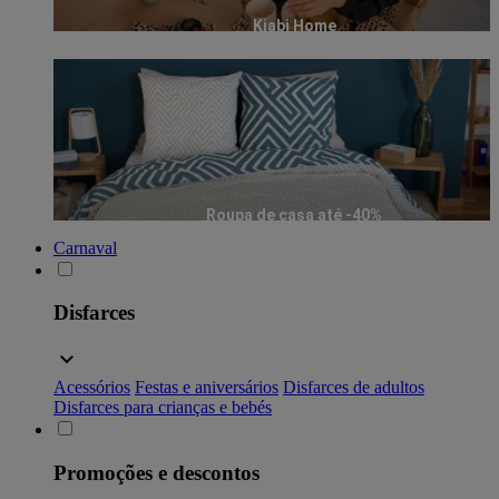
Kiabi Home
Roupa de casa até -40%
Carnaval
Disfarces
Acessórios
Festas e aniversários
Disfarces de adultos
Disfarces para crianças e bebés
Promoções e descontos