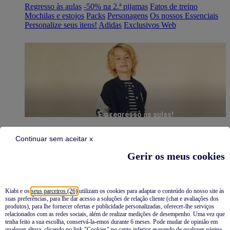
Regresso às aulas
-50% na 2.ª pijamas
Fatos de treino
Mochilas e estojos
Packs
Personagens
Os nossos Essenciais
Personalize seus itens!
Adidas
Exclusivos Web
É o regresso às aulas!
Continuar sem aceitar x
Gerir os meus cookies
Kiabi e os
seus parceiros (26)
utilizam os cookies para adaptar o conteúdo do nosso site às
suas preferências, para lhe dar acesso a soluções de relação cliente (chat e avaliações dos
Pijamas
produtos), para lhe fornecer ofertas e publicidade personalizadas, oferecer-lhe serviços
relacionados com as redes sociais, além de realizar medições de desempenho. Uma vez que
Novidades
tenha feito a sua escolha, conservá-la-emos durante 6 meses. Pode mudar de opinião em
qualquer altura, clicando no link "Cookies" no canto inferior esquerdo de qualquer página