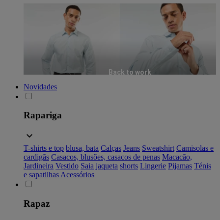
Back to work
Novidades
Rapariga
T-shirts e top
blusa, bata
Calças
Jeans
Sweatshirt
Camisolas e
cardigãs
Casacos, blusões, casacos de penas
Macacão,
Jardineira
Vestido
Saia
jaqueta
shorts
Lingerie
Pijamas
Ténis
e sapatilhas
Acessórios
Rapaz