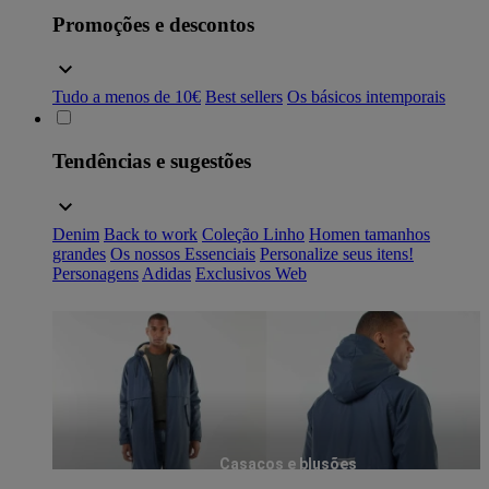
Promoções e descontos
Tudo a menos de 10€
Best sellers
Os básicos intemporais
Tendências e sugestões
Denim
Back to work
Coleção Linho
Homen tamanhos
grandes
Os nossos Essenciais
Personalize seus itens!
Personagens
Adidas
Exclusivos Web
Casacos e blusões