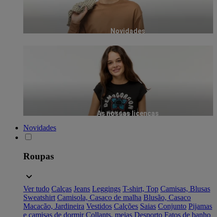
Novidades
As nossas licenças
Novidades
Roupas
Ver tudo
Calças
Jeans
Leggings
T-shirt, Top
Camisas, Blusas
Sweatshirt
Camisola, Casaco de malha
Blusão, Casaco
Macacão, Jardineira
Vestidos
Calções
Saias
Conjunto
Pijamas
e camisas de dormir
Collants, meias
Desporto
Fatos de banho