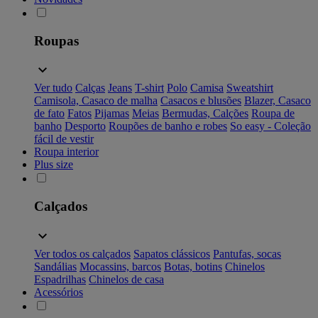
Roupas
Ver tudo
Calças
Jeans
T-shirt
Polo
Camisa
Sweatshirt
Camisola, Casaco de malha
Casacos e blusões
Blazer, Casaco
de fato
Fatos
Pijamas
Meias
Bermudas, Calções
Roupa de
banho
Desporto
Roupões de banho e robes
So easy - Coleção
fácil de vestir
Roupa interior
Plus size
Calçados
Ver todos os calçados
Sapatos clássicos
Pantufas, socas
Sandálias
Mocassins, barcos
Botas, botins
Chinelos
Espadrilhas
Chinelos de casa
Acessórios