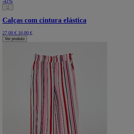
-41%
Calças com cintura elástica
27,00 €
16,00 €
Ver produto