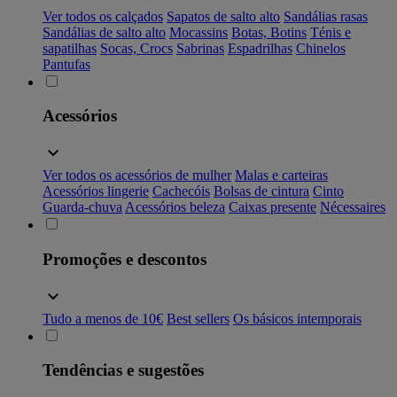
Ver todos os calçados
Sapatos de salto alto
Sandálias rasas
Sandálias de salto alto
Mocassins
Botas, Botins
Ténis e
sapatilhas
Socas, Crocs
Sabrinas
Espadrilhas
Chinelos
Pantufas
Acessórios
Ver todos os acessórios de mulher
Malas e carteiras
Acessórios lingerie
Cachecóis
Bolsas de cintura
Cinto
Guarda-chuva
Acessórios beleza
Caixas presente
Nécessaires
Promoções e descontos
Tudo a menos de 10€
Best sellers
Os básicos intemporais
Tendências e sugestões