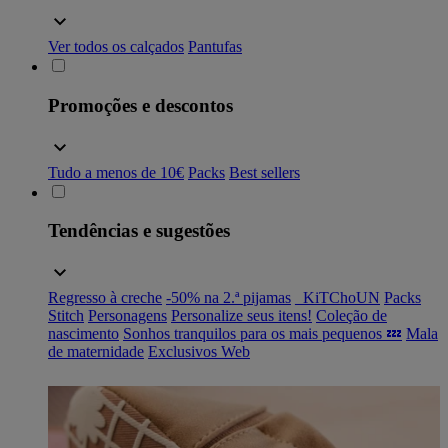
Ver todos os calçados
Pantufas
Promoções e descontos
Tudo a menos de 10€
Packs
Best sellers
Tendências e sugestões
Regresso à creche
-50% na 2.ª pijamas
_KiTChoUN
Packs
Stitch
Personagens
Personalize seus itens!
Coleção de
nascimento
Sonhos tranquilos para os mais pequenos 💤
Mala
de maternidade
Exclusivos Web