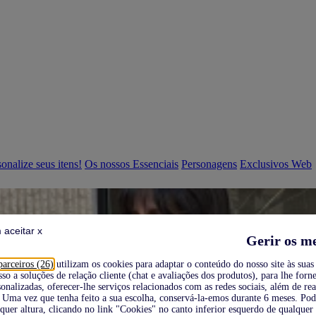
onalize seus itens!
Os nossos Essenciais
Personagens
Exclusivos Web
 aceitar x
Gerir os m
parceiros (26)
utilizam os cookies para adaptar o conteúdo do nosso site às suas 
sso a soluções de relação cliente (chat e avaliações dos produtos), para lhe forne
onalizadas, oferecer-lhe serviços relacionados com as redes sociais, além de re
Uma vez que tenha feito a sua escolha, conservá-la-emos durante 6 meses. Po
quer altura, clicando no link "Cookies" no canto inferior esquerdo de qualquer