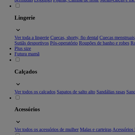
Lingerie
Ver toda a lingerie
Cuecas, shorty, fio dental
Cuecas menstruais
Sutiãs desportivos
Pós-operatório
Roupões de banho e robes
Ro
Plus size
Futura mamã
Calçados
Ver todos os calçados
Sapatos de salto alto
Sandálias rasas
Sand
Acessórios
Ver todos os acessórios de mulher
Malas e carteiras
Acessórios 