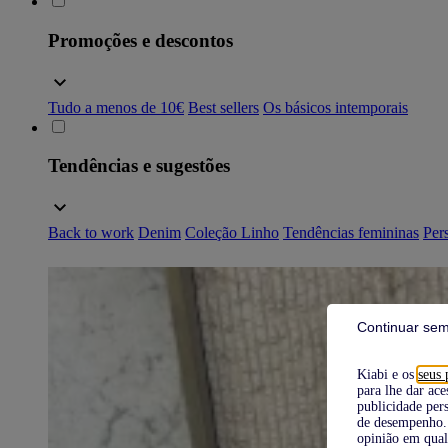
Promoções e descontos
Tudo a menos de 10€
Best sellers
Os básicos intemporais
Tendências e sugestões
Back to work
Denim
Coleção Linho
Tendências femininas
Pers
Continuar sem
Kiabi e os
seus 
para lhe dar ace
publicidade pers
de desempenho. 
opinião em qual