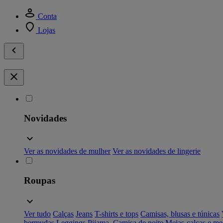
Conta
Lojas
Novidades
Ver as novidades de mulher
Ver as novidades de lingerie
Roupas
Ver tudo
Calças
Jeans
T-shirts e tops
Camisas, blusas e túnicas
bermudas
Leggings
Pijama, Camisa de noite
Meias-calças e me