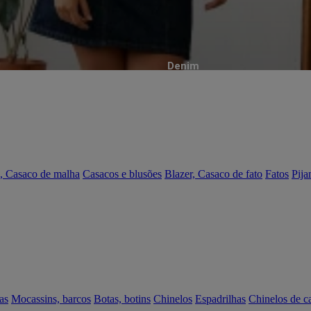
Denim
, Casaco de malha
Casacos e blusões
Blazer, Casaco de fato
Fatos
Pija
as
Mocassins, barcos
Botas, botins
Chinelos
Espadrilhas
Chinelos de c