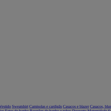
Vestido
Sweatshirt
Camisolas e cardigãs
Casacos e blazer
Casacos, blus
ias
Fatos de banho
Roupões de banho e robes
Desporto
Maternidade
S