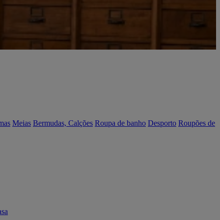
mas
Meias
Bermudas, Calções
Roupa de banho
Desporto
Roupões de
asa