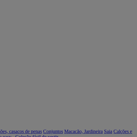
ões, casacos de penas
Conjuntos
Macacão, Jardineira
Saia
Calções e
o easy - Coleção fácil de vestir