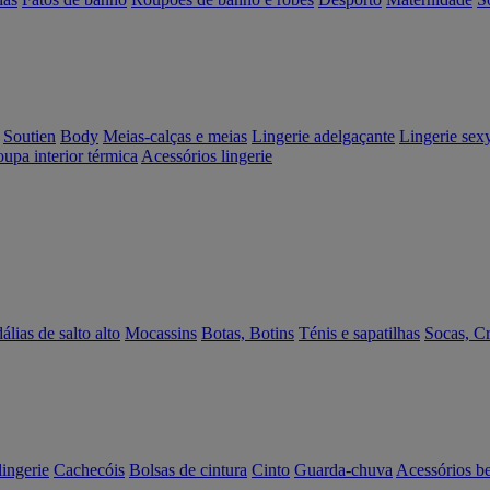
Soutien
Body
Meias-calças e meias
Lingerie adelgaçante
Lingerie sex
upa interior térmica
Acessórios lingerie
álias de salto alto
Mocassins
Botas, Botins
Ténis e sapatilhas
Socas, C
lingerie
Cachecóis
Bolsas de cintura
Cinto
Guarda-chuva
Acessórios b