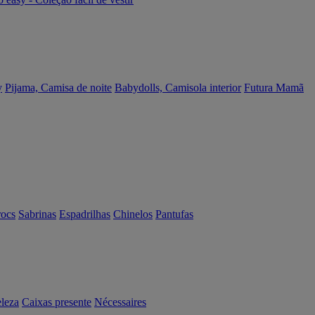
y
Pijama, Camisa de noite
Babydolls, Camisola interior
Futura Mamã
rocs
Sabrinas
Espadrilhas
Chinelos
Pantufas
eleza
Caixas presente
Nécessaires