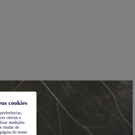
eus cookies
preferências,
cer ofertas e
alizar medições
de mudar de
 página do nosso