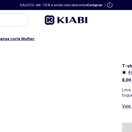
SALDOS: até -70% e ainda mais descontos
Comprar
manga curta Mulher
T-sh
4.
8,00
Leve
toque
Veja