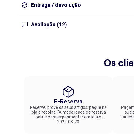
Entrega / devolução
Avaliação (12)
Os cli
E-Reserva
Reserve, prove os seus artigos, pague na
Pagame
loja e recolha. "A modalidade de reserva
sua co
online para experimentar em loja é
varied
fantástica. Parabéns pela inovação!"
2025-03-20