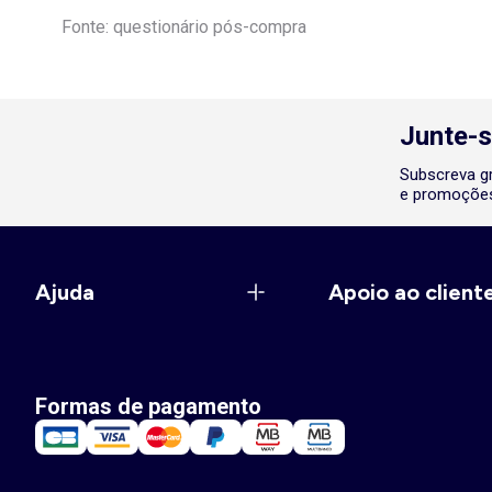
Fonte: questionário pós-compra
Junte-s
Subscreva gr
e promoções
Ajuda
Apoio ao client
Formas de pagamento