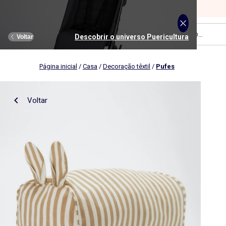
Pesquise um artigo...
Menu
Descobrir o universo Adolescente
Descobrir o universo Puericultura
Descobrir o universo Desporte
Descobrir o universo Homem
Descobrir o universo Menino
Descobrir o universo Menina
Descobrir o universo Saldos
Descobrir o universo Mulher
Descobrir o universo Casa
Descobrir o universo Bebé
Voltar
Voltar
Voltar
Voltar
Voltar
Voltar
Voltar
Voltar
Voltar
Voltar
Página inicial
/
Casa
/
Decoração têxtil
/
Pufes
Ver tudo
Novidades
Novidades
Novidades
Novidades
Novidades
Mulher
Rapariga
Nossa seleção
Nossa Seleção
Mulher
Roupas
Roupas
Roupas
Roupas
Roupas
Homem
Rapaz
Ver tudo
Novidades
Ver tudo
Casa de banho e cuidados
Voltar
Roupa de cama adulto
Carrinhos de bebé
Roupa de cama criança
Cadeiras de carro
Homen
Ver tudo
Desporto
Ver tudo
Desporto
Ver tudo
Roupa interior
Ver tudo
Roupa interior
Ver tudo
Quarto & Puericultura
Menino
Colaborações
Roupa de casa
Carrinhos de bebé
Roupa de cama bebé
Alimentação
T-shirts e tops
T-shirt
T-shirt, Top
T-shirt, polo
Pijamas
Roupa de mesa
Quarto
Camisas, blusas e túnicas
Calças
Calças
Calças
Roupa interior e body
Menina
Lingerie
Roupa interior
Ver tudo
Desporto
Ver tudo
Desporto
Ver tudo
Acessórios
Menina
Ver tudo
Roupa de mesa
Cadeiras de carro
Atoalhados
Estimulação e brinquedos
Calças
Jeans
Jeans
Jeans
Conjuntos
Roupa interior
Roupa interior
Alimentação
Conjunto de cama
Decoração têxtil
Casa de banho e cuidados
Jeans
Camisa
Sweatshirt
Camisas
T-shirt
Roupa interior térmica
Roupa interior térmica
Quarto bebé
Capa de edredão
Menino
Ver tudo
Plus size
Ver tudo
Plus size
Acessórios e brinquedos
Acessórios e brinquedos
Ver tudo
Calçado
Acessórios
Ver tudo
Atoalhados
Quarto
Arrumação
Saídas, passeios e viagens
Vestido
Fatos
Calções
Bermudas, Calções
Calças e Jeans
Pijamas e camisas de dormir
Pijamas
Banho e cuidados bebé
Lençol
Cuecas, shorty, fio dental
T-shirt e Camisola interior
Chapéus
Toalhas de mesa
Decoração de parede
Amamentação e Gravidez
Camisolas e cardigãs
Sweatshirt
Vestidos
Sweatshirt
Packs
Meias, collants
Meias
Carrinhos de bebé
Fronhas
Cuecas menstruais
Roupa interior térmica
Fitas elásticas
Toalhas individuais
Toalhas de banho
Bebé
Futura mamã
Calçado
Ver tudo
Calçado
Ver tudo
Calçado
Ver tudo
As nossas Colaborações
Ver tudo
Decoração têxtil
Estimulação e brinquedos
Calções e bermudas
Bermudas, Calções
Pijamas e camisas de dormir
Pijamas
Sweatshirts
Cadeiras de carro
Mantas
Soutien
Pijamas
Bonés
Guardanapos
Cortinas e estores
Chapéus, bonés
Boné, chapéu
Pantufas
Toalhas de praia
Fatos de banho
Roupa de banho
Fatos de banho
Roupa de banho
Calções
Saídas, passeios e viagens
Protetores de colchão
Body
Meias
Gorros
Aventais
Malas e carteiras
Malas de tiracolo, bolsas de cintura
Tenis
Toalhas de banho
Calçado
Camisola, Casaco de malha
Casacos
Casacos e blusões
Saco de bebé
Adolescente
Calçado
Ver tudo
Acessórios
Ver tudo
As nossas Colaborações
Ver tudo
As nossas Colaborações
Promoções e descontos
Ver tudo
Decoração de parede
Alimentação
Roupa de cama criança
Meias-calças e meias
Luvas
Panos de cozinha
Mochilas e estojos
Mochilas e estojos
Botins
Toalhas de banho
Casacos, blusões, casacos de penas
Desporto
Camisas, Blusas
Calçado
Roupa de banho
Sapatos clássicos
Ténis
Sandálias
Almofadas e capas de almofada
Roupa de cama bebé
Lingerie adelgaçante
Cinto
Cinto, suspensórios e gravata
Primeiros passos
Luvas de banho
Conjunto
Casacos e blusões
Camisola, Casaco de malha
Camisola, Casaco de malha
Leggings
Pantufas, socas
Sabrinas
Chinelos
Capa para sofá, manta
Lingerie
Ver tudo
Acessórios
Ver tudo
Promoções e descontos
Promoções e descontos
Promoções e descontos
Ver tudo
Tendências e sugestões
Ver tudo
Arrumação
Saídas, passeios e viagens