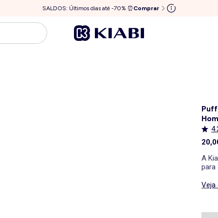
SALDOS: Últimos dias até -70% ⏰
Comprar
Puff
Hom
4.
20,0
A Ki
para 
no aman
mais 
Veja