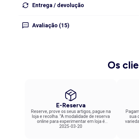
Entrega / devolução
Avaliação (15)
Os cli
E-Reserva
Reserve, prove os seus artigos, pague na
Pagame
loja e recolha. "A modalidade de reserva
sua co
online para experimentar em loja é
varied
fantástica. Parabéns pela inovação!"
2025-03-20