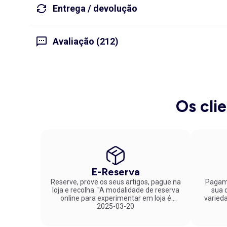
Entrega / devolução
Avaliação (212)
Os cli
E-Reserva
Reserve, prove os seus artigos, pague na
Pagame
loja e recolha. "A modalidade de reserva
sua co
online para experimentar em loja é
varied
fantástica. Parabéns pela inovação!"
2025-03-20