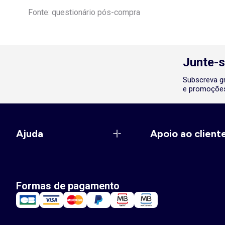
Fonte: questionário pós-compra
Junte-s
Subscreva gr
e promoções
Ajuda
Apoio ao client
Formas de pagamento