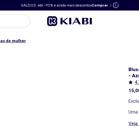
SALDOS: até -70% e ainda mais descontos
Comprar
as de mulher
Blus
- Az
4.
15,0
Excl
Uma 
Veja