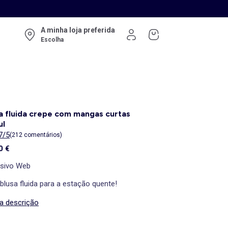
A minha loja preferida
Escolha
a fluida crepe com mangas curtas
ul
7/5
(212 comentários)
0 €
usivo Web
blusa fluida para a estação quente!
 a descrição