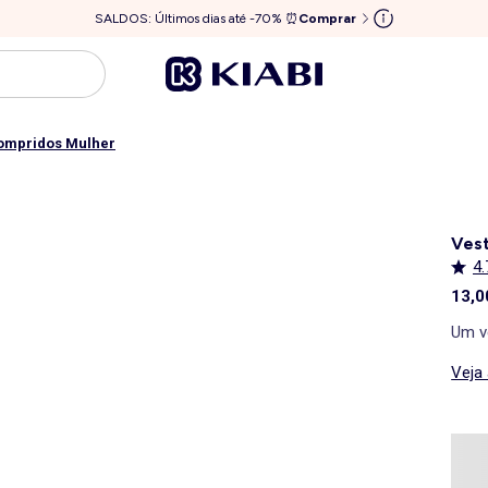
SALDOS: Últimos dias até -70% ⏰
Comprar
compridos Mulher
Vest
4.
13,0
Um ve
Veja