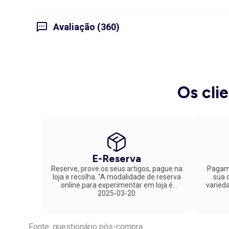
Avaliação (360)
Os cli
E-Reserva
Reserve, prove os seus artigos, pague na
Pagame
loja e recolha. "A modalidade de reserva
sua co
online para experimentar em loja é
varied
fantástica. Parabéns pela inovação!"
2025-03-20
Fonte: questionário pós-compra