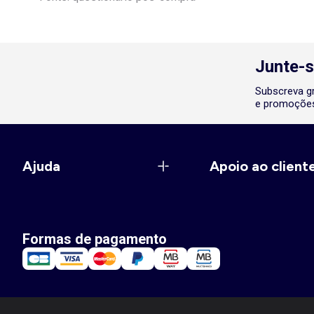
Junte-s
Subscreva gr
e promoções
Ajuda
Apoio ao client
Formas de pagamento