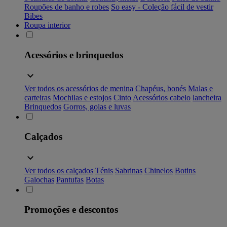
Roupões de banho e robes
So easy - Coleção fácil de vestir
Bibes
Roupa interior
Acessórios e brinquedos
Ver todos os acessórios de menina
Chapéus, bonés
Malas e
carteiras
Mochilas e estojos
Cinto
Acessórios cabelo
lancheira
Brinquedos
Gorros, golas e luvas
Calçados
Ver todos os calçados
Ténis
Sabrinas
Chinelos
Botins
Galochas
Pantufas
Botas
Promoções e descontos