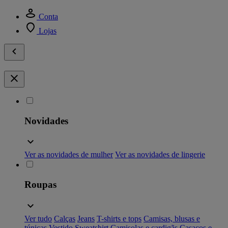
Conta
Lojas
Novidades
Ver as novidades de mulher
Ver as novidades de lingerie
Roupas
Ver tudo
Calças
Jeans
T-shirts e tops
Camisas, blusas e
túnicas
Vestido
Sweatshirt
Camisolas e cardigãs
Casacos e