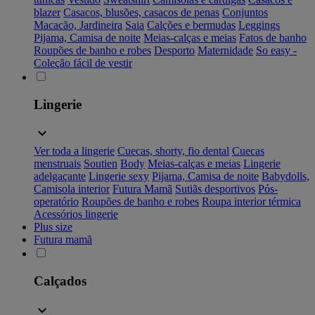
blazer
Casacos, blusões, casacos de penas
Conjuntos
Macacão, Jardineira
Saia
Calções e bermudas
Leggings
Pijama, Camisa de noite
Meias-calças e meias
Fatos de banho
Roupões de banho e robes
Desporto
Maternidade
So easy -
Coleção fácil de vestir
Lingerie
Ver toda a lingerie
Cuecas, shorty, fio dental
Cuecas
menstruais
Soutien
Body
Meias-calças e meias
Lingerie
adelgaçante
Lingerie sexy
Pijama, Camisa de noite
Babydolls,
Camisola interior
Futura Mamã
Sutiãs desportivos
Pós-
operatório
Roupões de banho e robes
Roupa interior térmica
Acessórios lingerie
Plus size
Futura mamã
Calçados