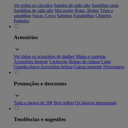
Ver todos os calçados
Sapatos de salto alto
Sandálias rasas
Sandálias de salto alto
Mocassins
Botas, Botins
Ténis e
sapatilhas
Socas, Crocs
Sabrinas
Espadrilhas
Chinelos
Pantufas
Acessórios
Ver todos os acessórios de mulher
Malas e carteiras
Acessórios lingerie
Cachecóis
Bolsas de cintura
Cinto
Guarda-chuva
Acessórios beleza
Caixas presente
Nécessaires
Promoções e descontos
Tudo a menos de 10€
Best sellers
Os básicos intemporais
Tendências e sugestões