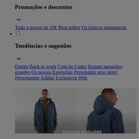
Promoções e descontos
Tudo a menos de 10€
Best sellers
Os básicos intemporais
Tendências e sugestões
Denim
Back to work
Coleção Linho
Homen tamanhos
grandes
Os nossos Essenciais
Personalize seus itens!
Personagens
Adidas
Exclusivos Web
Casacos e blusões