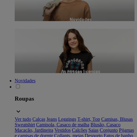
Novidades
As nossas licenças
Novidades
Roupas
Ver tudo
Calças
Jeans
Leggings
T-shirt, Top
Camisas, Blusas
Sweatshirt
Camisola, Casaco de malha
Blusão, Casaco
Macacão, Jardineira
Vestidos
Calções
Saias
Conjunto
Pijamas
e camisas de dormir
Collants, meias
Desporto
Fatos de banho