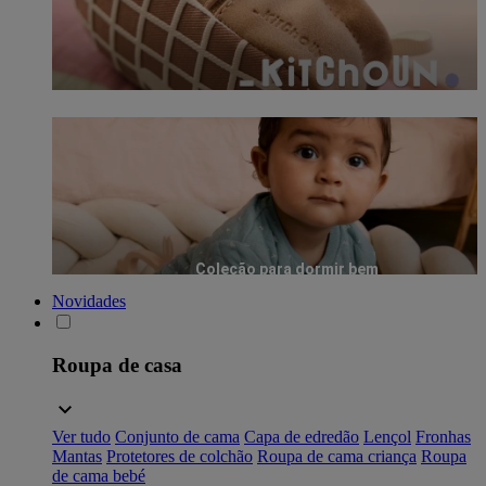
Coleção para dormir bem
Novidades
Roupa de casa
Ver tudo
Conjunto de cama
Capa de edredão
Lençol
Fronhas
Mantas
Protetores de colchão
Roupa de cama criança
Roupa
de cama bebé