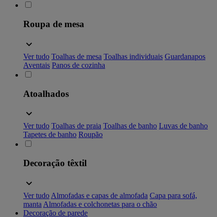
Roupa de mesa
Ver tudo
Toalhas de mesa
Toalhas individuais
Guardanapos
Aventais
Panos de cozinha
Atoalhados
Ver tudo
Toalhas de praia
Toalhas de banho
Luvas de banho
Tapetes de banho
Roupão
Decoração têxtil
Ver tudo
Almofadas e capas de almofada
Capa para sofá,
manta
Almofadas e colchonetas para o chão
Decoração de parede