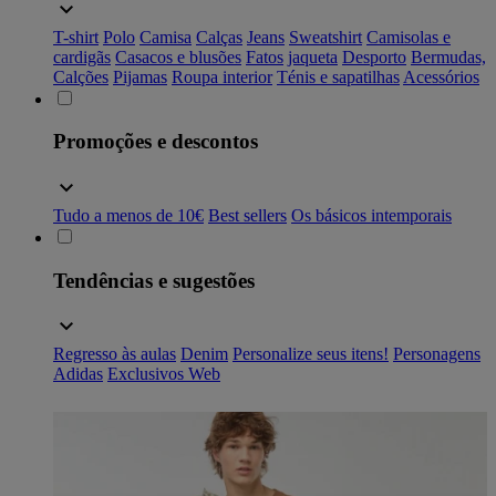
T-shirt
Polo
Camisa
Calças
Jeans
Sweatshirt
Camisolas e
cardigãs
Casacos e blusões
Fatos
jaqueta
Desporto
Bermudas,
Calções
Pijamas
Roupa interior
Ténis e sapatilhas
Acessórios
Promoções e descontos
Tudo a menos de 10€
Best sellers
Os básicos intemporais
Tendências e sugestões
Regresso às aulas
Denim
Personalize seus itens!
Personagens
Adidas
Exclusivos Web