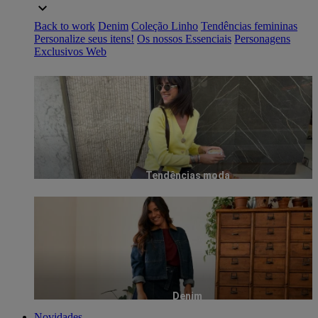
Back to work
Denim
Coleção Linho
Tendências femininas
Personalize seus itens!
Os nossos Essenciais
Personagens
Exclusivos Web
Tendências moda
Denim
Novidades