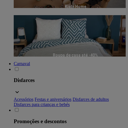
Kiabi Home
Roupa de casa até -40%
Carnaval
Disfarces
Acessórios
Festas e aniversários
Disfarces de adultos
Disfarces para crianças e bebés
Promoções e descontos