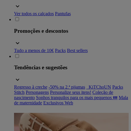
Ver todos os calçados
Pantufas
Promoções e descontos
Tudo a menos de 10€
Packs
Best sellers
Tendências e sugestões
Regresso à creche
-50% na 2.ª pijamas
_KiTChoUN
Packs
Stitch
Personagens
Personalize seus itens!
Coleção de
nascimento
Sonhos tranquilos para os mais pequenos 💤
Mala
de maternidade
Exclusivos Web