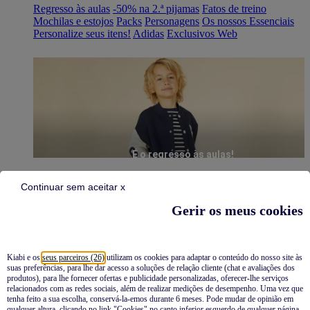
Regresso às aulas
-50% na 2.ª pijamas
Fatos de treino
Mochilas e estojos
Packs
Personagens
Os nossos Essenciais
Personalize seus itens!
Adidas
Exclusivos Web
É o regresso às aulas!
Continuar sem aceitar x
Gerir os meus cookies
Kiabi e os
seus parceiros (26)
utilizam os cookies para adaptar o conteúdo do nosso site às
suas preferências, para lhe dar acesso a soluções de relação cliente (chat e avaliações dos
Pijamas
produtos), para lhe fornecer ofertas e publicidade personalizadas, oferecer-lhe serviços
relacionados com as redes sociais, além de realizar medições de desempenho. Uma vez que
Novidades
tenha feito a sua escolha, conservá-la-emos durante 6 meses. Pode mudar de opinião em
qualquer altura, clicando no link "Cookies" no canto inferior esquerdo de qualquer página