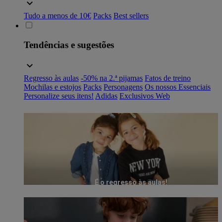
Tudo a menos de 10€
Packs
Best sellers
Tendências e sugestões
Regresso às aulas
-50% na 2.ª pijamas
Fatos de treino
Mochilas e estojos
Packs
Personagens
Os nossos Essenciais
Personalize seus itens!
Adidas
Exclusivos Web
É o regresso às aulas!