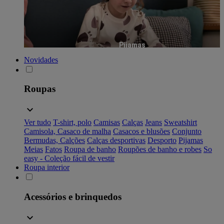
Pijamas
Novidades
Roupas
Ver tudo
T-shirt, polo
Camisas
Calças
Jeans
Sweatshirt
Camisola, Casaco de malha
Casacos e blusões
Conjunto
Bermudas, Calções
Calças desportivas
Desporto
Pijamas
Meias
Fatos
Roupa de banho
Roupões de banho e robes
So
easy - Coleção fácil de vestir
Roupa interior
Acessórios e brinquedos