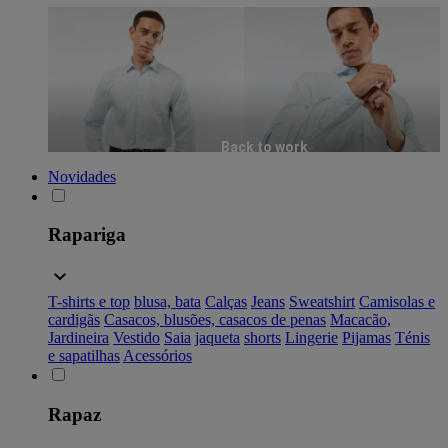
Back to work
Novidades
Rapariga
T-shirts e top
blusa, bata
Calças
Jeans
Sweatshirt
Camisolas e
cardigãs
Casacos, blusões, casacos de penas
Macacão,
Jardineira
Vestido
Saia
jaqueta
shorts
Lingerie
Pijamas
Ténis
e sapatilhas
Acessórios
Rapaz