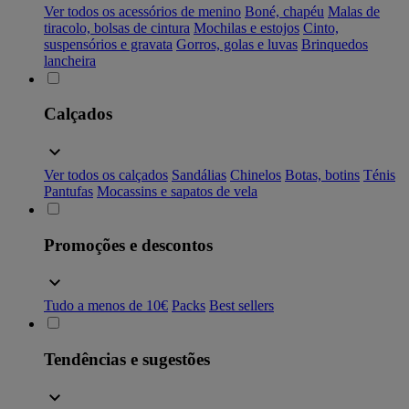
Ver todos os acessórios de menino
Boné, chapéu
Malas de
tiracolo, bolsas de cintura
Mochilas e estojos
Cinto,
suspensórios e gravata
Gorros, golas e luvas
Brinquedos
lancheira
Calçados
Ver todos os calçados
Sandálias
Chinelos
Botas, botins
Ténis
Pantufas
Mocassins e sapatos de vela
Promoções e descontos
Tudo a menos de 10€
Packs
Best sellers
Tendências e sugestões