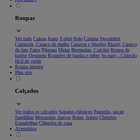
Roupas
Ver tudo
Calças
Jeans
T-shirt
Polo
Camisa
Sweatshirt
Camisola, Casaco de malha
Casacos e blusões
Blazer, Casaco
de fato
Fatos
Pijamas
Meias
Bermudas, Calções
Roupa de
banho
Desporto
Roupões de banho e robes
So easy - Coleção
fácil de vestir
Roupa interior
Plus size
Calçados
Ver todos os calçados
Sapatos clássicos
Pantufas, socas
Sandálias
Mocassins, barcos
Botas, botins
Chinelos
Espadrilhas
Chinelos de casa
Acessórios