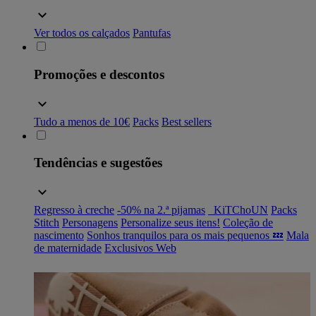
Ver todos os calçados
Pantufas
Promoções e descontos
Tudo a menos de 10€
Packs
Best sellers
Tendências e sugestões
Regresso à creche
-50% na 2.ª pijamas
_KiTChoUN
Packs
Stitch
Personagens
Personalize seus itens!
Coleção de
nascimento
Sonhos tranquilos para os mais pequenos 💤
Mala
de maternidade
Exclusivos Web