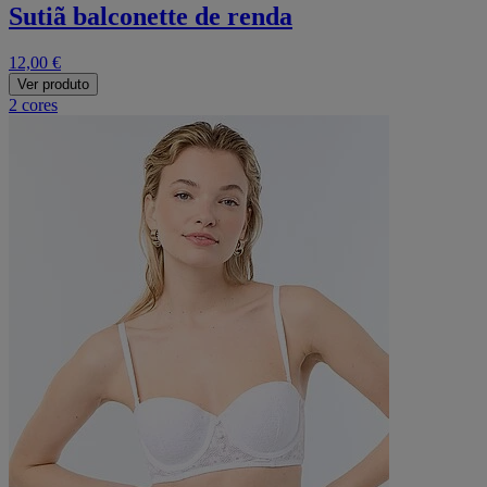
Sutiã balconette de renda
12,00 €
Ver produto
2 cores