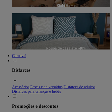
Kiabi Home
Roupa de casa até -40%
Carnaval
Disfarces
Acessórios
Festas e aniversários
Disfarces de adultos
Disfarces para crianças e bebés
Promoções e descontos