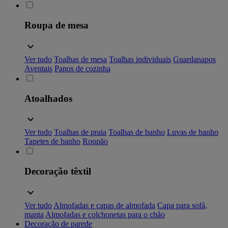
Roupa de mesa
Ver tudo
Toalhas de mesa
Toalhas individuais
Guardanapos
Aventais
Panos de cozinha
Atoalhados
Ver tudo
Toalhas de praia
Toalhas de banho
Luvas de banho
Tapetes de banho
Roupão
Decoração têxtil
Ver tudo
Almofadas e capas de almofada
Capa para sofá,
manta
Almofadas e colchonetas para o chão
Decoração de parede