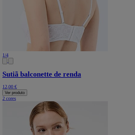
1
/
4
Sutiã balconette de renda
12,00 €
Ver produto
2 cores