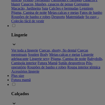
blazer
Casacos, blusões, casacos de penas
Conjuntos
Macacão, Jardineira
Saia
Calções e bermudas
Leggings
Pijama, Camisa de noite
Meias-calças e meias
Fatos de banho
Roupões de banho e robes
Desporto
Maternidade
So easy -
Coleção fácil de vestir
Lingerie
Ver toda a lingerie
Cuecas, shorty, fio dental
Cuecas
menstruais
Soutien
Body
Meias-calças e meias
Lingerie
adelgaçante
Lingerie sexy
Pijama, Camisa de noite
Babydolls,
Camisola interior
Futura Mamã
Sutiãs desportivos
Pós-
operatório
Roupões de banho e robes
Roupa interior térmica
Acessórios lingerie
Plus size
Futura mamã
Calçados