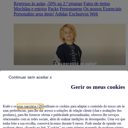
Regresso às aulas
-50% na 2.ª pijamas
Fatos de treino
Mochilas e estojos
Packs
Personagens
Os nossos Essenciais
Personalize seus itens!
Adidas
Exclusivos Web
É o regresso às aulas!
Continuar sem aceitar x
Gerir os meus cookies
Kiabi e os
seus parceiros (26)
utilizam os cookies para adaptar o conteúdo do nosso site às
suas preferências, para lhe dar acesso a soluções de relação cliente (chat e avaliações dos
Pijamas
produtos), para lhe fornecer ofertas e publicidade personalizadas, oferecer-lhe serviços
relacionados com as redes sociais, além de realizar medições de desempenho. Uma vez que
Novidades
tenha feito a sua escolha, conservá-la-emos durante 6 meses. Pode mudar de opinião em
qualquer altura, clicando no link "Cookies" no canto inferior esquerdo de qualquer página