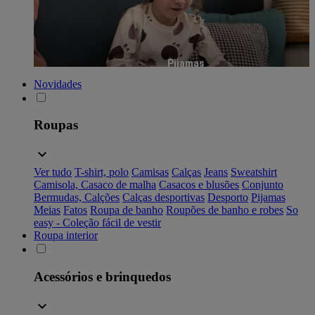
Pijamas
Novidades
Roupas
Ver tudo
T-shirt, polo
Camisas
Calças
Jeans
Sweatshirt
Camisola, Casaco de malha
Casacos e blusões
Conjunto
Bermudas, Calções
Calças desportivas
Desporto
Pijamas
Meias
Fatos
Roupa de banho
Roupões de banho e robes
So
easy - Coleção fácil de vestir
Roupa interior
Acessórios e brinquedos