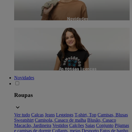
Novidades
As nossas licenças
Novidades
Roupas
Ver tudo
Calças
Jeans
Leggings
T-shirt, Top
Camisas, Blusas
Sweatshirt
Camisola, Casaco de malha
Blusão, Casaco
Macacão, Jardineira
Vestidos
Calções
Saias
Conjunto
Pijamas
e camisas de dormir
Collants, meias
Desporto
Fatos de banho