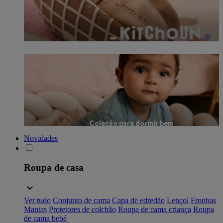
Coleção para dormir bem
Novidades
Roupa de casa
Ver tudo
Conjunto de cama
Capa de edredão
Lençol
Fronhas
Mantas
Protetores de colchão
Roupa de cama criança
Roupa
de cama bebé