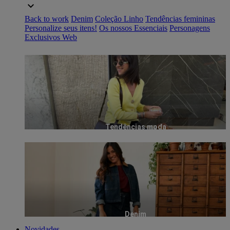
Back to work
Denim
Coleção Linho
Tendências femininas
Personalize seus itens!
Os nossos Essenciais
Personagens
Exclusivos Web
Tendências moda
Denim
Novidades