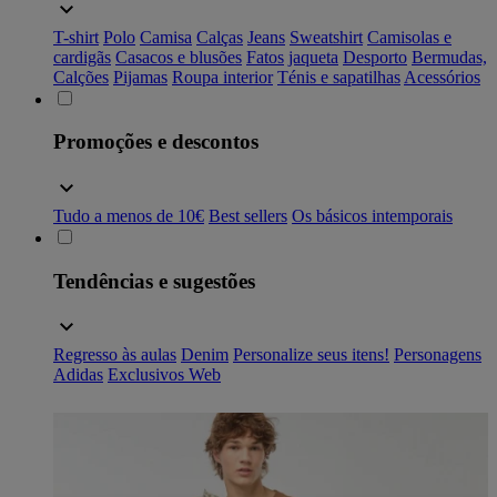
T-shirt
Polo
Camisa
Calças
Jeans
Sweatshirt
Camisolas e
cardigãs
Casacos e blusões
Fatos
jaqueta
Desporto
Bermudas,
Calções
Pijamas
Roupa interior
Ténis e sapatilhas
Acessórios
Promoções e descontos
Tudo a menos de 10€
Best sellers
Os básicos intemporais
Tendências e sugestões
Regresso às aulas
Denim
Personalize seus itens!
Personagens
Adidas
Exclusivos Web