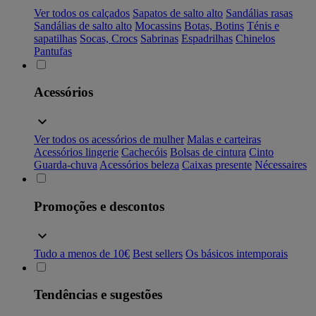
Ver todos os calçados
Sapatos de salto alto
Sandálias rasas
Sandálias de salto alto
Mocassins
Botas, Botins
Ténis e
sapatilhas
Socas, Crocs
Sabrinas
Espadrilhas
Chinelos
Pantufas
Acessórios
Ver todos os acessórios de mulher
Malas e carteiras
Acessórios lingerie
Cachecóis
Bolsas de cintura
Cinto
Guarda-chuva
Acessórios beleza
Caixas presente
Nécessaires
Promoções e descontos
Tudo a menos de 10€
Best sellers
Os básicos intemporais
Tendências e sugestões