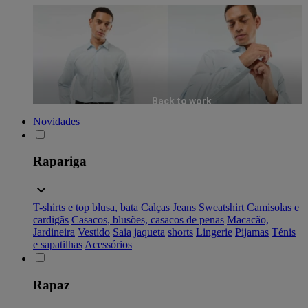
Back to work
Novidades
Rapariga
T-shirts e top
blusa, bata
Calças
Jeans
Sweatshirt
Camisolas e
cardigãs
Casacos, blusões, casacos de penas
Macacão,
Jardineira
Vestido
Saia
jaqueta
shorts
Lingerie
Pijamas
Ténis
e sapatilhas
Acessórios
Rapaz