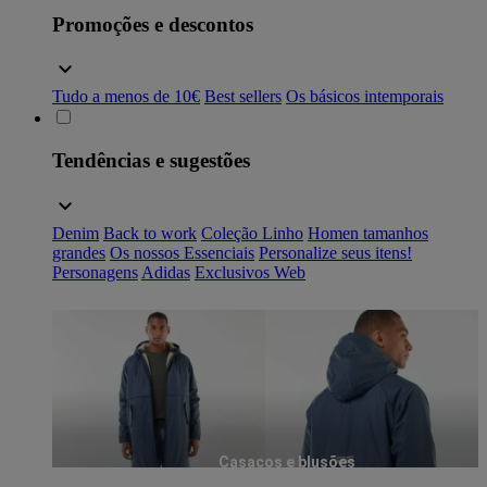
Promoções e descontos
Tudo a menos de 10€
Best sellers
Os básicos intemporais
Tendências e sugestões
Denim
Back to work
Coleção Linho
Homen tamanhos
grandes
Os nossos Essenciais
Personalize seus itens!
Personagens
Adidas
Exclusivos Web
Casacos e blusões