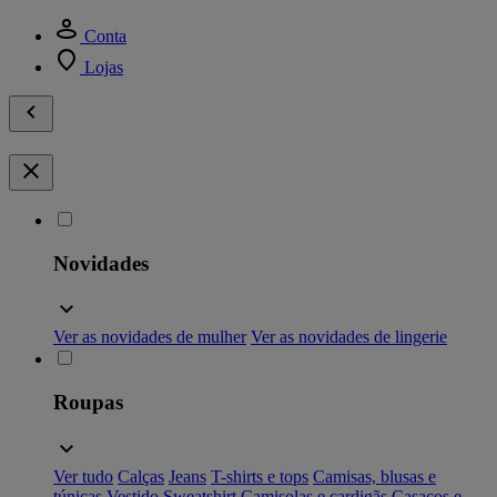
Conta
Lojas
Novidades
Ver as novidades de mulher
Ver as novidades de lingerie
Roupas
Ver tudo
Calças
Jeans
T-shirts e tops
Camisas, blusas e
túnicas
Vestido
Sweatshirt
Camisolas e cardigãs
Casacos e