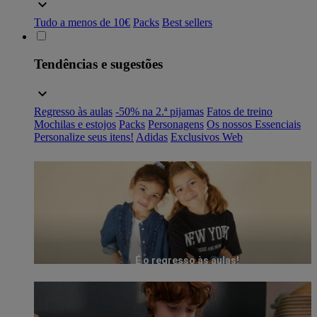
Tudo a menos de 10€
Packs
Best sellers
Tendências e sugestões
Regresso às aulas
-50% na 2.ª pijamas
Fatos de treino
Mochilas e estojos
Packs
Personagens
Os nossos Essenciais
Personalize seus itens!
Adidas
Exclusivos Web
É o regresso às aulas!