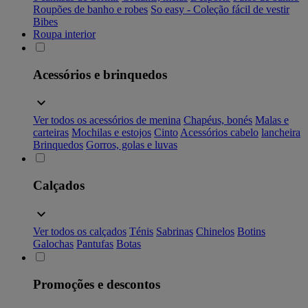
Roupões de banho e robes
So easy - Coleção fácil de vestir
Bibes
Roupa interior
Acessórios e brinquedos
Ver todos os acessórios de menina
Chapéus, bonés
Malas e
carteiras
Mochilas e estojos
Cinto
Acessórios cabelo
lancheira
Brinquedos
Gorros, golas e luvas
Calçados
Ver todos os calçados
Ténis
Sabrinas
Chinelos
Botins
Galochas
Pantufas
Botas
Promoções e descontos