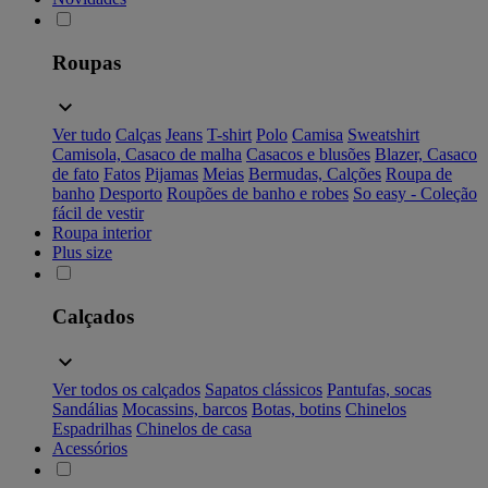
Roupas
Ver tudo
Calças
Jeans
T-shirt
Polo
Camisa
Sweatshirt
Camisola, Casaco de malha
Casacos e blusões
Blazer, Casaco
de fato
Fatos
Pijamas
Meias
Bermudas, Calções
Roupa de
banho
Desporto
Roupões de banho e robes
So easy - Coleção
fácil de vestir
Roupa interior
Plus size
Calçados
Ver todos os calçados
Sapatos clássicos
Pantufas, socas
Sandálias
Mocassins, barcos
Botas, botins
Chinelos
Espadrilhas
Chinelos de casa
Acessórios