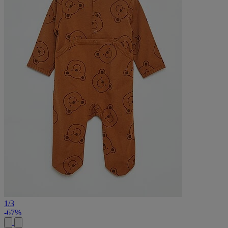
1
/
3
-67%