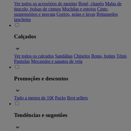
Ver todos os acessórios de menino
Boné, chapéu
Malas de
tiracolo, bolsas de cintura
Mochilas e estojos
Cinto,
suspensórios e gravata
Gorros, golas e luvas
Brinquedos
lancheira
Calçados
Ver todos os calçados
Sandálias
Chinelos
Botas, botins
Ténis
Pantufas
Mocassins e sapatos de vela
Promoções e descontos
Tudo a menos de 10€
Packs
Best sellers
Tendências e sugestões