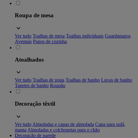
Roupa de mesa
Ver tudo
Toalhas de mesa
Toalhas individuais
Guardanapos
Aventais
Panos de cozinha
Atoalhados
Ver tudo
Toalhas de praia
Toalhas de banho
Luvas de banho
Tapetes de banho
Roupão
Decoração têxtil
Ver tudo
Almofadas e capas de almofada
Capa para sofá,
manta
Almofadas e colchonetas para o chão
Decoração de parede