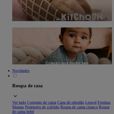
Coleção para dormir bem
Novidades
Roupa de casa
Ver tudo
Conjunto de cama
Capa de edredão
Lençol
Fronhas
Mantas
Protetores de colchão
Roupa de cama criança
Roupa
de cama bebé