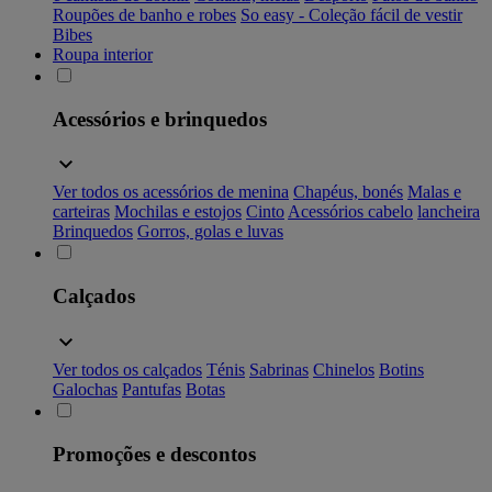
Roupões de banho e robes
So easy - Coleção fácil de vestir
Bibes
Roupa interior
Acessórios e brinquedos
Ver todos os acessórios de menina
Chapéus, bonés
Malas e
carteiras
Mochilas e estojos
Cinto
Acessórios cabelo
lancheira
Brinquedos
Gorros, golas e luvas
Calçados
Ver todos os calçados
Ténis
Sabrinas
Chinelos
Botins
Galochas
Pantufas
Botas
Promoções e descontos