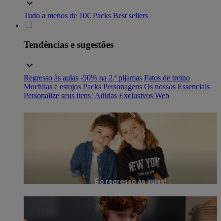
Tudo a menos de 10€
Packs
Best sellers
Tendências e sugestões
Regresso às aulas
-50% na 2.ª pijamas
Fatos de treino
Mochilas e estojos
Packs
Personagens
Os nossos Essenciais
Personalize seus itens!
Adidas
Exclusivos Web
É o regresso às aulas!