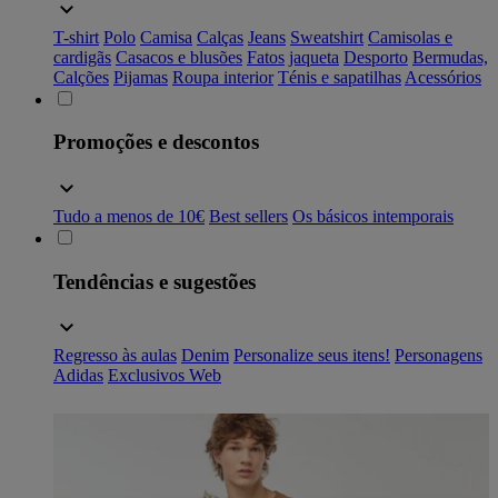
T-shirt
Polo
Camisa
Calças
Jeans
Sweatshirt
Camisolas e
cardigãs
Casacos e blusões
Fatos
jaqueta
Desporto
Bermudas,
Calções
Pijamas
Roupa interior
Ténis e sapatilhas
Acessórios
Promoções e descontos
Tudo a menos de 10€
Best sellers
Os básicos intemporais
Tendências e sugestões
Regresso às aulas
Denim
Personalize seus itens!
Personagens
Adidas
Exclusivos Web