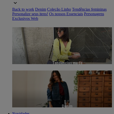
Back to work
Denim
Coleção Linho
Tendências femininas
Personalize seus itens!
Os nossos Essenciais
Personagens
Exclusivos Web
Tendências moda
Denim
Novidades