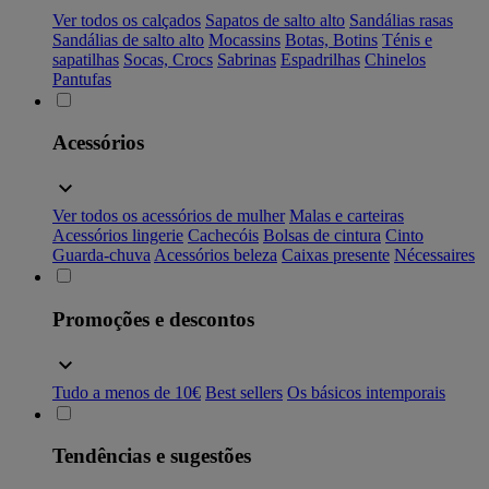
Ver todos os calçados
Sapatos de salto alto
Sandálias rasas
Sandálias de salto alto
Mocassins
Botas, Botins
Ténis e
sapatilhas
Socas, Crocs
Sabrinas
Espadrilhas
Chinelos
Pantufas
Acessórios
Ver todos os acessórios de mulher
Malas e carteiras
Acessórios lingerie
Cachecóis
Bolsas de cintura
Cinto
Guarda-chuva
Acessórios beleza
Caixas presente
Nécessaires
Promoções e descontos
Tudo a menos de 10€
Best sellers
Os básicos intemporais
Tendências e sugestões