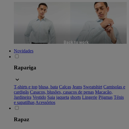
Back to work
Novidades
Rapariga
T-shirts e top
blusa, bata
Calças
Jeans
Sweatshirt
Camisolas e
cardigãs
Casacos, blusões, casacos de penas
Macacão,
Jardineira
Vestido
Saia
jaqueta
shorts
Lingerie
Pijamas
Ténis
e sapatilhas
Acessórios
Rapaz