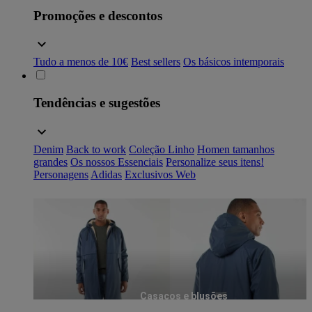
Promoções e descontos
Tudo a menos de 10€
Best sellers
Os básicos intemporais
Tendências e sugestões
Denim
Back to work
Coleção Linho
Homen tamanhos
grandes
Os nossos Essenciais
Personalize seus itens!
Personagens
Adidas
Exclusivos Web
Casacos e blusões