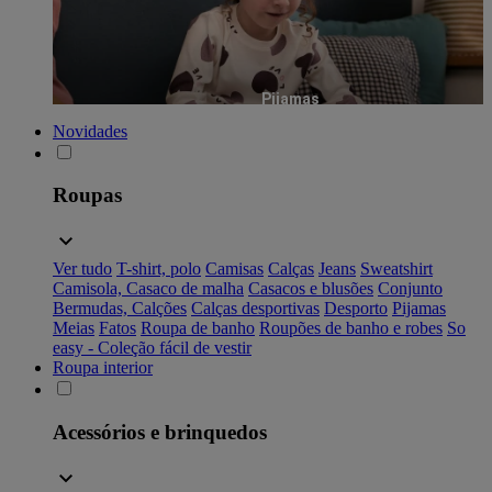
Pijamas
Novidades
Roupas
Ver tudo
T-shirt, polo
Camisas
Calças
Jeans
Sweatshirt
Camisola, Casaco de malha
Casacos e blusões
Conjunto
Bermudas, Calções
Calças desportivas
Desporto
Pijamas
Meias
Fatos
Roupa de banho
Roupões de banho e robes
So
easy - Coleção fácil de vestir
Roupa interior
Acessórios e brinquedos