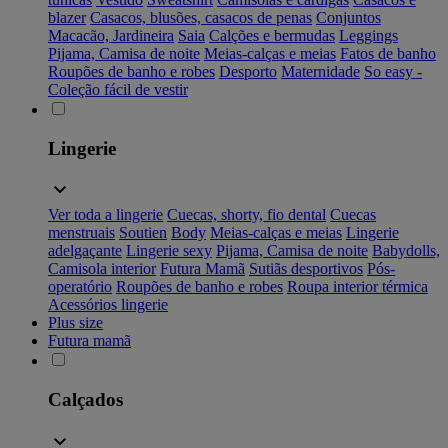
blazer
Casacos, blusões, casacos de penas
Conjuntos
Macacão, Jardineira
Saia
Calções e bermudas
Leggings
Pijama, Camisa de noite
Meias-calças e meias
Fatos de banho
Roupões de banho e robes
Desporto
Maternidade
So easy -
Coleção fácil de vestir
Lingerie
Ver toda a lingerie
Cuecas, shorty, fio dental
Cuecas
menstruais
Soutien
Body
Meias-calças e meias
Lingerie
adelgaçante
Lingerie sexy
Pijama, Camisa de noite
Babydolls,
Camisola interior
Futura Mamã
Sutiãs desportivos
Pós-
operatório
Roupões de banho e robes
Roupa interior térmica
Acessórios lingerie
Plus size
Futura mamã
Calçados