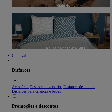
Kiabi Home
Roupa de casa até -40%
Carnaval
Disfarces
Acessórios
Festas e aniversários
Disfarces de adultos
Disfarces para crianças e bebés
Promoções e descontos