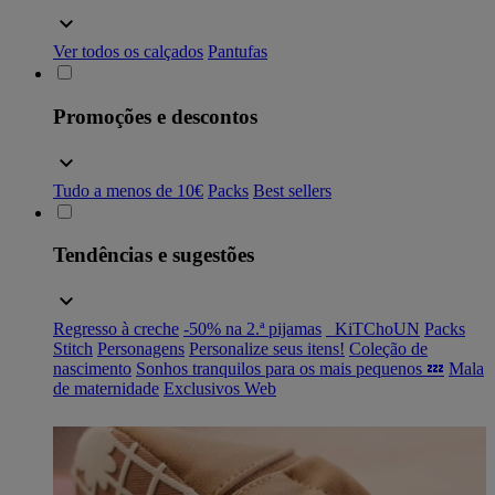
Ver todos os calçados
Pantufas
Promoções e descontos
Tudo a menos de 10€
Packs
Best sellers
Tendências e sugestões
Regresso à creche
-50% na 2.ª pijamas
_KiTChoUN
Packs
Stitch
Personagens
Personalize seus itens!
Coleção de
nascimento
Sonhos tranquilos para os mais pequenos 💤
Mala
de maternidade
Exclusivos Web