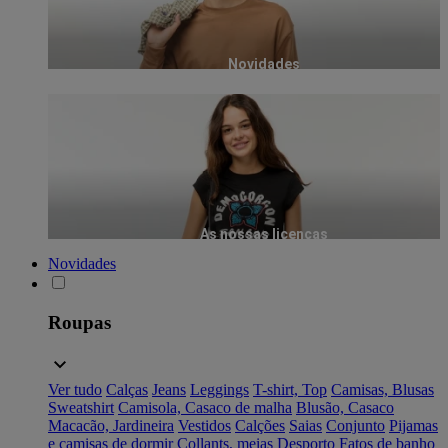
Novidades
As nossas licenças
Novidades
Roupas
Ver tudo
Calças
Jeans
Leggings
T-shirt, Top
Camisas, Blusas
Sweatshirt
Camisola, Casaco de malha
Blusão, Casaco
Macacão, Jardineira
Vestidos
Calções
Saias
Conjunto
Pijamas
e camisas de dormir
Collants, meias
Desporto
Fatos de banho