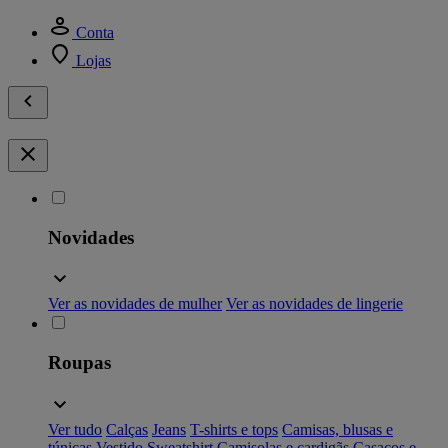
Conta
Lojas
Novidades
Ver as novidades de mulher
Ver as novidades de lingerie
Roupas
Ver tudo
Calças
Jeans
T-shirts e tops
Camisas, blusas e
túnicas
Vestido
Sweatshirt
Camisolas e cardigãs
Casacos e