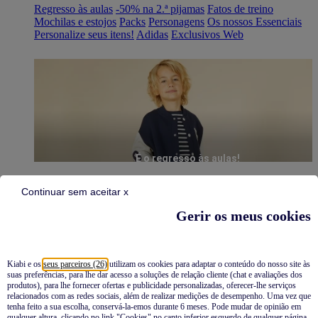
Regresso às aulas
-50% na 2.ª pijamas
Fatos de treino
Mochilas e estojos
Packs
Personagens
Os nossos Essenciais
Personalize seus itens!
Adidas
Exclusivos Web
É o regresso às aulas!
Continuar sem aceitar x
Gerir os meus cookies
Kiabi e os
seus parceiros (26)
utilizam os cookies para adaptar o conteúdo do nosso site às
suas preferências, para lhe dar acesso a soluções de relação cliente (chat e avaliações dos
Pijamas
produtos), para lhe fornecer ofertas e publicidade personalizadas, oferecer-lhe serviços
relacionados com as redes sociais, além de realizar medições de desempenho. Uma vez que
Novidades
tenha feito a sua escolha, conservá-la-emos durante 6 meses. Pode mudar de opinião em
qualquer altura, clicando no link "Cookies" no canto inferior esquerdo de qualquer página