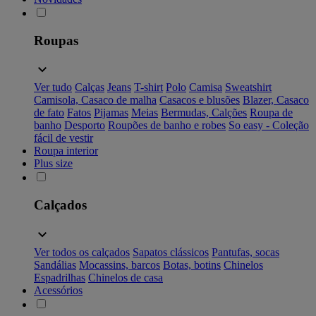
Roupas
Ver tudo
Calças
Jeans
T-shirt
Polo
Camisa
Sweatshirt
Camisola, Casaco de malha
Casacos e blusões
Blazer, Casaco
de fato
Fatos
Pijamas
Meias
Bermudas, Calções
Roupa de
banho
Desporto
Roupões de banho e robes
So easy - Coleção
fácil de vestir
Roupa interior
Plus size
Calçados
Ver todos os calçados
Sapatos clássicos
Pantufas, socas
Sandálias
Mocassins, barcos
Botas, botins
Chinelos
Espadrilhas
Chinelos de casa
Acessórios