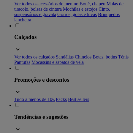
Ver todos os acessórios de menino
Boné, chapéu
Malas de
tiracolo, bolsas de cintura
Mochilas e estojos
Cinto,
suspensórios e gravata
Gorros, golas e luvas
Brinquedos
lancheira
Calçados
Ver todos os calçados
Sandálias
Chinelos
Botas, botins
Ténis
Pantufas
Mocassins e sapatos de vela
Promoções e descontos
Tudo a menos de 10€
Packs
Best sellers
Tendências e sugestões