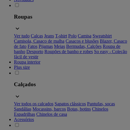
Roupas
Ver tudo
Calças
Jeans
T-shirt
Polo
Camisa
Sweatshirt
Camisola, Casaco de malha
Casacos e blusões
Blazer, Casaco
de fato
Fatos
Pijamas
Meias
Bermudas, Calções
Roupa de
banho
Desporto
Roupões de banho e robes
So easy - Coleção
fácil de vestir
Roupa interior
Plus size
Calçados
Ver todos os calçados
Sapatos clássicos
Pantufas, socas
Sandálias
Mocassins, barcos
Botas, botins
Chinelos
Espadrilhas
Chinelos de casa
Acessórios