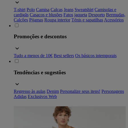
T-shirt
Polo
Camisa
Calças
Jeans
Sweatshirt
Camisolas e
cardigãs
Casacos e blusões
Fatos
jaqueta
Desporto
Bermudas,
Calções
Pijamas
Roupa interior
Ténis e sapatilhas
Acessórios
Promoções e descontos
Tudo a menos de 10€
Best sellers
Os básicos intemporais
Tendências e sugestões
Regresso às aulas
Denim
Personalize seus itens!
Personagens
Adidas
Exclusivos Web