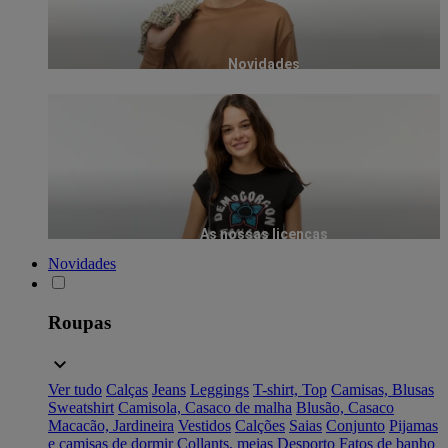
Novidades
As nossas licenças
Novidades
Roupas
Ver tudo
Calças
Jeans
Leggings
T-shirt, Top
Camisas, Blusas
Sweatshirt
Camisola, Casaco de malha
Blusão, Casaco
Macacão, Jardineira
Vestidos
Calções
Saias
Conjunto
Pijamas
e camisas de dormir
Collants, meias
Desporto
Fatos de banho