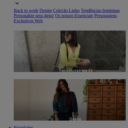
Back to work
Denim
Coleção Linho
Tendências femininas
Personalize seus itens!
Os nossos Essenciais
Personagens
Exclusivos Web
Tendências moda
Denim
Novidades