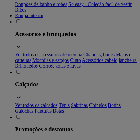
Roupões de banho e robes
So easy - Coleção fácil de vestir
Bibes
Roupa interior
Acessórios e brinquedos
Ver todos os acessórios de menina
Chapéus, bonés
Malas e
carteiras
Mochilas e estojos
Cinto
Acessórios cabelo
lancheira
Brinquedos
Gorros, golas e luvas
Calçados
Ver todos os calçados
Ténis
Sabrinas
Chinelos
Botins
Galochas
Pantufas
Botas
Promoções e descontos