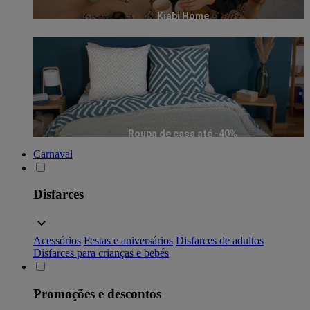
Kiabi Home
Roupa de casa até -40%
Carnaval
Disfarces
Acessórios
Festas e aniversários
Disfarces de adultos
Disfarces para crianças e bebés
Promoções e descontos