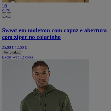
1
/
5
-52%
Sweat em moletom com capuz e abertura
com zíper no colarinho
25,00 €
12,00 €
Ver produto
Exclu Web
|
2 cores