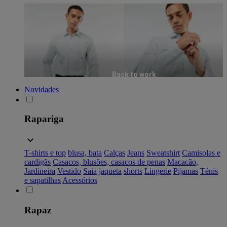
Back to work
Novidades
Rapariga
T-shirts e top
blusa, bata
Calças
Jeans
Sweatshirt
Camisolas e
cardigãs
Casacos, blusões, casacos de penas
Macacão,
Jardineira
Vestido
Saia
jaqueta
shorts
Lingerie
Pijamas
Ténis
e sapatilhas
Acessórios
Rapaz