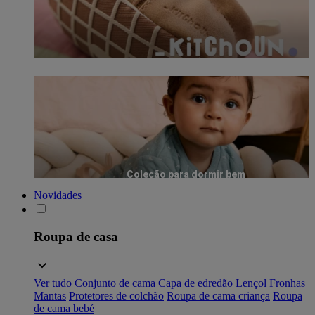
Coleção para dormir bem
Novidades
Roupa de casa
Ver tudo
Conjunto de cama
Capa de edredão
Lençol
Fronhas
Mantas
Protetores de colchão
Roupa de cama criança
Roupa
de cama bebé