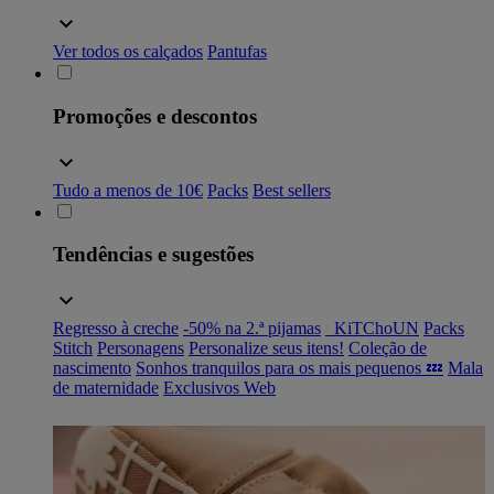
Ver todos os calçados
Pantufas
Promoções e descontos
Tudo a menos de 10€
Packs
Best sellers
Tendências e sugestões
Regresso à creche
-50% na 2.ª pijamas
_KiTChoUN
Packs
Stitch
Personagens
Personalize seus itens!
Coleção de
nascimento
Sonhos tranquilos para os mais pequenos 💤
Mala
de maternidade
Exclusivos Web