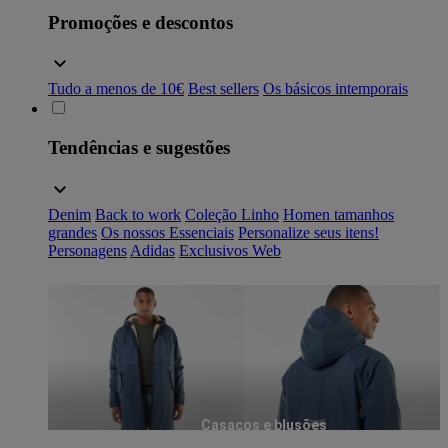
Promoções e descontos
Tudo a menos de 10€
Best sellers
Os básicos intemporais
Tendências e sugestões
Denim
Back to work
Coleção Linho
Homen tamanhos
grandes
Os nossos Essenciais
Personalize seus itens!
Personagens
Adidas
Exclusivos Web
Casacos e blusões