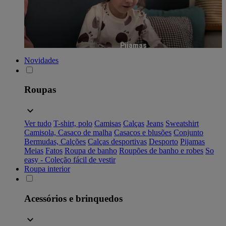
Pijamas
Novidades
Roupas
Ver tudo
T-shirt, polo
Camisas
Calças
Jeans
Sweatshirt
Camisola, Casaco de malha
Casacos e blusões
Conjunto
Bermudas, Calções
Calças desportivas
Desporto
Pijamas
Meias
Fatos
Roupa de banho
Roupões de banho e robes
So
easy - Coleção fácil de vestir
Roupa interior
Acessórios e brinquedos