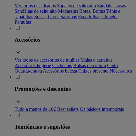
Ver todos os calçados
Sapatos de salto alto
Sandálias rasas
Sandálias de salto alto
Mocassins
Botas, Botins
Ténis e
sapatilhas
Socas, Crocs
Sabrinas
Espadrilhas
Chinelos
Pantufas
Acessórios
Ver todos os acessórios de mulher
Malas e carteiras
Acessórios lingerie
Cachecóis
Bolsas de cintura
Cinto
Guarda-chuva
Acessórios beleza
Caixas presente
Nécessaires
Promoções e descontos
Tudo a menos de 10€
Best sellers
Os básicos intemporais
Tendências e sugestões