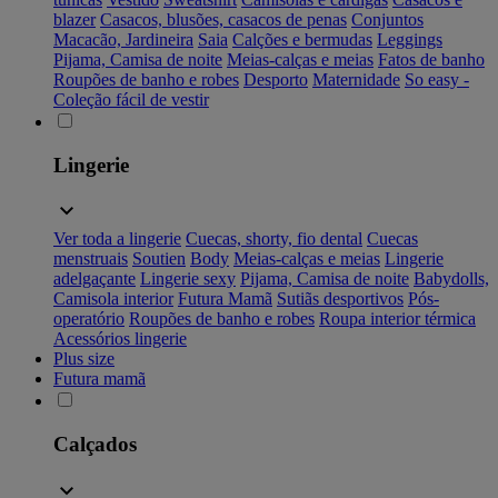
blazer
Casacos, blusões, casacos de penas
Conjuntos
Macacão, Jardineira
Saia
Calções e bermudas
Leggings
Pijama, Camisa de noite
Meias-calças e meias
Fatos de banho
Roupões de banho e robes
Desporto
Maternidade
So easy -
Coleção fácil de vestir
Lingerie
Ver toda a lingerie
Cuecas, shorty, fio dental
Cuecas
menstruais
Soutien
Body
Meias-calças e meias
Lingerie
adelgaçante
Lingerie sexy
Pijama, Camisa de noite
Babydolls,
Camisola interior
Futura Mamã
Sutiãs desportivos
Pós-
operatório
Roupões de banho e robes
Roupa interior térmica
Acessórios lingerie
Plus size
Futura mamã
Calçados