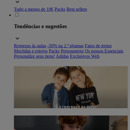
Tudo a menos de 10€
Packs
Best sellers
Tendências e sugestões
Regresso às aulas
-50% na 2.ª pijamas
Fatos de treino
Mochilas e estojos
Packs
Personagens
Os nossos Essenciais
Personalize seus itens!
Adidas
Exclusivos Web
É o regresso às aulas!