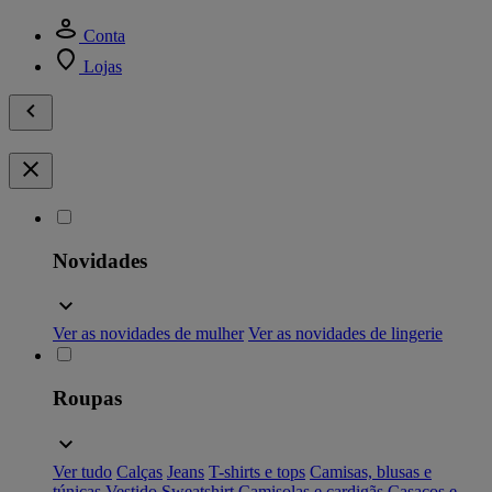
Conta
Lojas
Novidades
Ver as novidades de mulher
Ver as novidades de lingerie
Roupas
Ver tudo
Calças
Jeans
T-shirts e tops
Camisas, blusas e
túnicas
Vestido
Sweatshirt
Camisolas e cardigãs
Casacos e