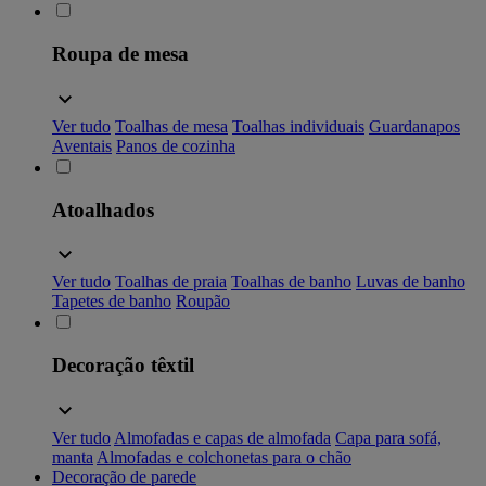
Roupa de mesa
Ver tudo
Toalhas de mesa
Toalhas individuais
Guardanapos
Aventais
Panos de cozinha
Atoalhados
Ver tudo
Toalhas de praia
Toalhas de banho
Luvas de banho
Tapetes de banho
Roupão
Decoração têxtil
Ver tudo
Almofadas e capas de almofada
Capa para sofá,
manta
Almofadas e colchonetas para o chão
Decoração de parede