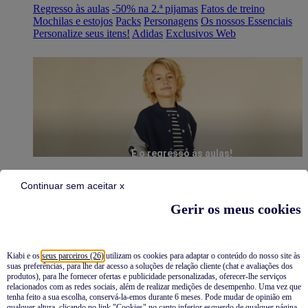
Regresso às aulas
-50% na 2.ª pijamas
Fatos de treino
Mochilas e estojos
Packs
Personagens
Os nossos Essenciais
Personalize seus itens!
Adidas
Exclusivos Web
É o regresso às aulas!
Continuar sem aceitar x
Gerir os meus cookies
Kiabi e os
seus parceiros (26)
utilizam os cookies para adaptar o conteúdo do nosso site às
suas preferências, para lhe dar acesso a soluções de relação cliente (chat e avaliações dos
Pijamas
produtos), para lhe fornecer ofertas e publicidade personalizadas, oferecer-lhe serviços
relacionados com as redes sociais, além de realizar medições de desempenho. Uma vez que
Novidades
tenha feito a sua escolha, conservá-la-emos durante 6 meses. Pode mudar de opinião em
qualquer altura, clicando no link "Cookies" no canto inferior esquerdo de qualquer página