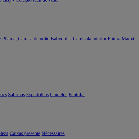
y
Pijama, Camisa de noite
Babydolls, Camisola interior
Futura Mamã
rocs
Sabrinas
Espadrilhas
Chinelos
Pantufas
eleza
Caixas presente
Nécessaires