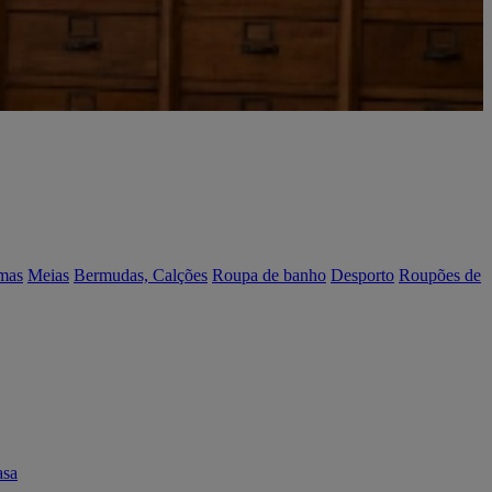
mas
Meias
Bermudas, Calções
Roupa de banho
Desporto
Roupões de
asa