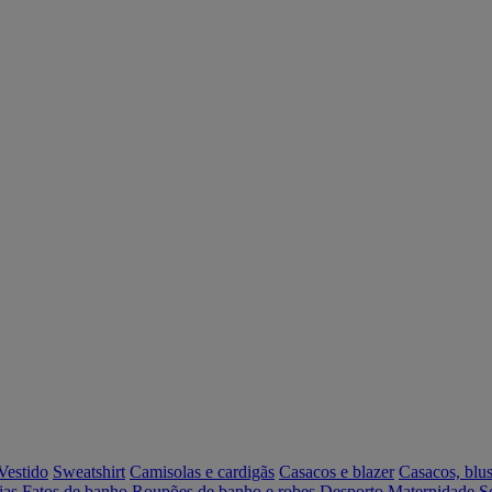
Vestido
Sweatshirt
Camisolas e cardigãs
Casacos e blazer
Casacos, blus
ias
Fatos de banho
Roupões de banho e robes
Desporto
Maternidade
S