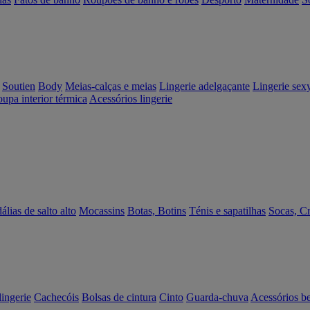
Soutien
Body
Meias-calças e meias
Lingerie adelgaçante
Lingerie sex
upa interior térmica
Acessórios lingerie
álias de salto alto
Mocassins
Botas, Botins
Ténis e sapatilhas
Socas, C
lingerie
Cachecóis
Bolsas de cintura
Cinto
Guarda-chuva
Acessórios b