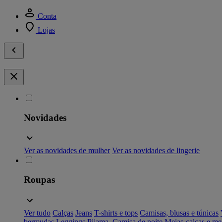
Conta
Lojas
Novidades
Ver as novidades de mulher
Ver as novidades de lingerie
Roupas
Ver tudo
Calças
Jeans
T-shirts e tops
Camisas, blusas e túnicas
bermudas
Leggings
Pijama, Camisa de noite
Meias-calças e me