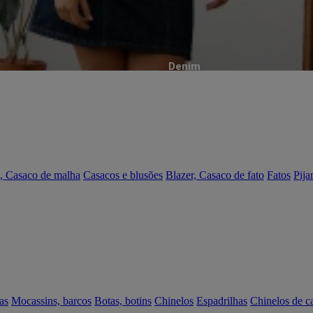
Denim
, Casaco de malha
Casacos e blusões
Blazer, Casaco de fato
Fatos
Pija
as
Mocassins, barcos
Botas, botins
Chinelos
Espadrilhas
Chinelos de c