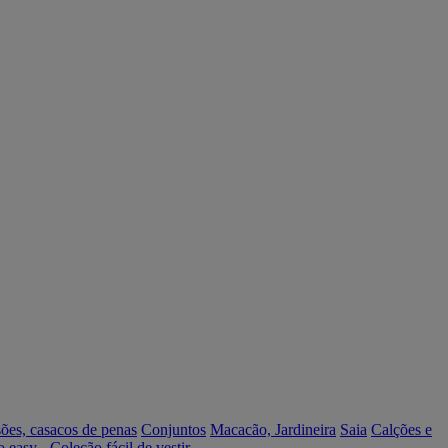
ões, casacos de penas
Conjuntos
Macacão, Jardineira
Saia
Calções e
o easy - Coleção fácil de vestir