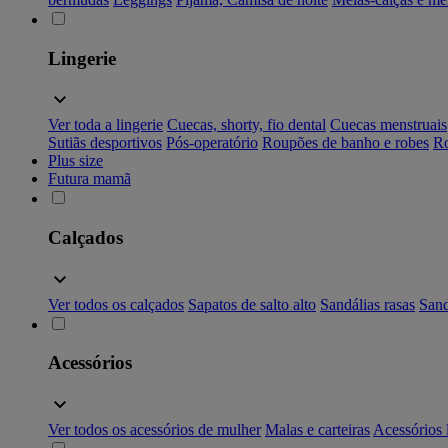
Lingerie
Ver toda a lingerie
Cuecas, shorty, fio dental
Cuecas menstruais
Sutiãs desportivos
Pós-operatório
Roupões de banho e robes
Ro
Plus size
Futura mamã
Calçados
Ver todos os calçados
Sapatos de salto alto
Sandálias rasas
Sand
Acessórios
Ver todos os acessórios de mulher
Malas e carteiras
Acessórios 