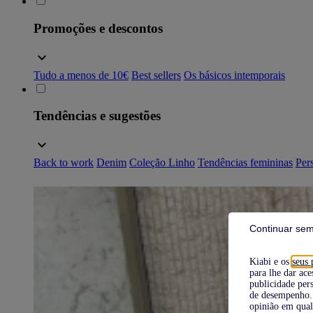
Promoções e descontos
Tudo a menos de 10€
Best sellers
Os básicos intemporais
Tendências e sugestões
Back to work
Denim
Coleção Linho
Tendências femininas
Pers
Continuar sem
Kiabi e os
seus 
para lhe dar ace
publicidade pers
de desempenho. 
opinião em qual