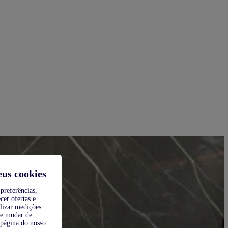
eus cookies
preferências,
cer ofertas e
alizar medições
de mudar de
 página do nosso