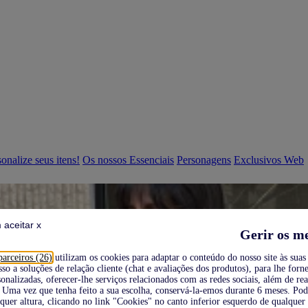
onalize seus itens!
Os nossos Essenciais
Personagens
Exclusivos Web
 aceitar x
Gerir os m
parceiros (26)
utilizam os cookies para adaptar o conteúdo do nosso site às suas 
sso a soluções de relação cliente (chat e avaliações dos produtos), para lhe forne
onalizadas, oferecer-lhe serviços relacionados com as redes sociais, além de re
Uma vez que tenha feito a sua escolha, conservá-la-emos durante 6 meses. Po
quer altura, clicando no link "Cookies" no canto inferior esquerdo de qualquer