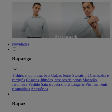
Back to work
Novidades
Rapariga
T-shirts e top
blusa, bata
Calças
Jeans
Sweatshirt
Camisolas e
cardigãs
Casacos, blusões, casacos de penas
Macacão,
Jardineira
Vestido
Saia
jaqueta
shorts
Lingerie
Pijamas
Ténis
e sapatilhas
Acessórios
Rapaz