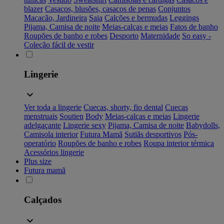
blazer
Casacos, blusões, casacos de penas
Conjuntos
Macacão, Jardineira
Saia
Calções e bermudas
Leggings
Pijama, Camisa de noite
Meias-calças e meias
Fatos de banho
Roupões de banho e robes
Desporto
Maternidade
So easy -
Coleção fácil de vestir
Lingerie
Ver toda a lingerie
Cuecas, shorty, fio dental
Cuecas
menstruais
Soutien
Body
Meias-calças e meias
Lingerie
adelgaçante
Lingerie sexy
Pijama, Camisa de noite
Babydolls,
Camisola interior
Futura Mamã
Sutiãs desportivos
Pós-
operatório
Roupões de banho e robes
Roupa interior térmica
Acessórios lingerie
Plus size
Futura mamã
Calçados