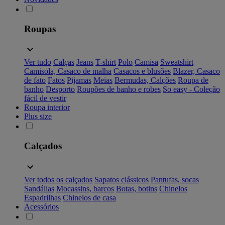
Roupas
Ver tudo
Calças
Jeans
T-shirt
Polo
Camisa
Sweatshirt
Camisola, Casaco de malha
Casacos e blusões
Blazer, Casaco
de fato
Fatos
Pijamas
Meias
Bermudas, Calções
Roupa de
banho
Desporto
Roupões de banho e robes
So easy - Coleção
fácil de vestir
Roupa interior
Plus size
Calçados
Ver todos os calçados
Sapatos clássicos
Pantufas, socas
Sandálias
Mocassins, barcos
Botas, botins
Chinelos
Espadrilhas
Chinelos de casa
Acessórios