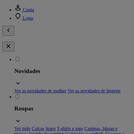
Conta
Lojas
Novidades
Ver as novidades de mulher
Ver as novidades de lingerie
Roupas
Ver tudo
Calças
Jeans
T-shirts e tops
Camisas, blusas e
túnicas
Vestido
Sweatshirt
Camisolas e cardigãs
Casacos e