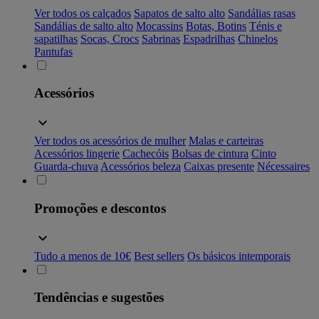
Ver todos os calçados
Sapatos de salto alto
Sandálias rasas
Sandálias de salto alto
Mocassins
Botas, Botins
Ténis e
sapatilhas
Socas, Crocs
Sabrinas
Espadrilhas
Chinelos
Pantufas
Acessórios
Ver todos os acessórios de mulher
Malas e carteiras
Acessórios lingerie
Cachecóis
Bolsas de cintura
Cinto
Guarda-chuva
Acessórios beleza
Caixas presente
Nécessaires
Promoções e descontos
Tudo a menos de 10€
Best sellers
Os básicos intemporais
Tendências e sugestões