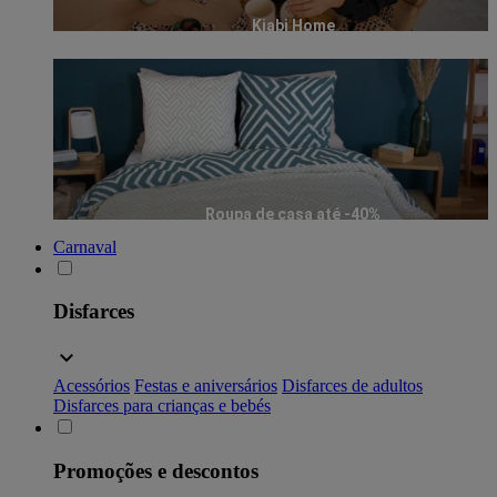
Kiabi Home
Roupa de casa até -40%
Carnaval
Disfarces
Acessórios
Festas e aniversários
Disfarces de adultos
Disfarces para crianças e bebés
Promoções e descontos