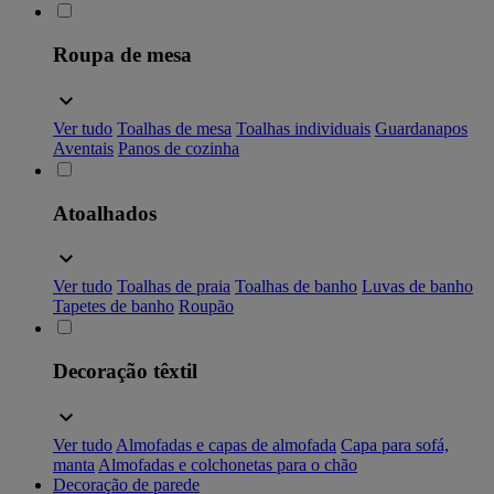
Roupa de mesa
Ver tudo
Toalhas de mesa
Toalhas individuais
Guardanapos
Aventais
Panos de cozinha
Atoalhados
Ver tudo
Toalhas de praia
Toalhas de banho
Luvas de banho
Tapetes de banho
Roupão
Decoração têxtil
Ver tudo
Almofadas e capas de almofada
Capa para sofá,
manta
Almofadas e colchonetas para o chão
Decoração de parede