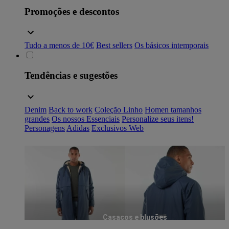
Promoções e descontos
Tudo a menos de 10€
Best sellers
Os básicos intemporais
Tendências e sugestões
Denim
Back to work
Coleção Linho
Homen tamanhos
grandes
Os nossos Essenciais
Personalize seus itens!
Personagens
Adidas
Exclusivos Web
Casacos e blusões