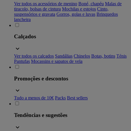
Ver todos os acessórios de menino
Boné, chapéu
Malas de
tiracolo, bolsas de cintura
Mochilas e estojos
Cinto,
suspensórios e gravata
Gorros, golas e luvas
Brinquedos
lancheira
Calçados
Ver todos os calçados
Sandálias
Chinelos
Botas, botins
Ténis
Pantufas
Mocassins e sapatos de vela
Promoções e descontos
Tudo a menos de 10€
Packs
Best sellers
Tendências e sugestões