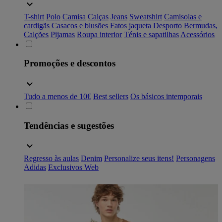
T-shirt
Polo
Camisa
Calças
Jeans
Sweatshirt
Camisolas e
cardigãs
Casacos e blusões
Fatos
jaqueta
Desporto
Bermudas,
Calções
Pijamas
Roupa interior
Ténis e sapatilhas
Acessórios
Promoções e descontos
Tudo a menos de 10€
Best sellers
Os básicos intemporais
Tendências e sugestões
Regresso às aulas
Denim
Personalize seus itens!
Personagens
Adidas
Exclusivos Web