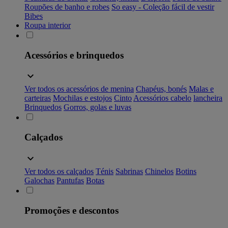
Roupões de banho e robes
So easy - Coleção fácil de vestir
Bibes
Roupa interior
Acessórios e brinquedos
Ver todos os acessórios de menina
Chapéus, bonés
Malas e
carteiras
Mochilas e estojos
Cinto
Acessórios cabelo
lancheira
Brinquedos
Gorros, golas e luvas
Calçados
Ver todos os calçados
Ténis
Sabrinas
Chinelos
Botins
Galochas
Pantufas
Botas
Promoções e descontos