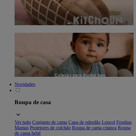
Coleção para dormir bem
Novidades
Roupa de casa
Ver tudo
Conjunto de cama
Capa de edredão
Lençol
Fronhas
Mantas
Protetores de colchão
Roupa de cama criança
Roupa
de cama bebé