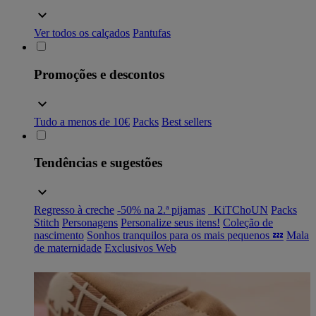
Ver todos os calçados
Pantufas
Promoções e descontos
Tudo a menos de 10€
Packs
Best sellers
Tendências e sugestões
Regresso à creche
-50% na 2.ª pijamas
_KiTChoUN
Packs
Stitch
Personagens
Personalize seus itens!
Coleção de
nascimento
Sonhos tranquilos para os mais pequenos 💤
Mala
de maternidade
Exclusivos Web