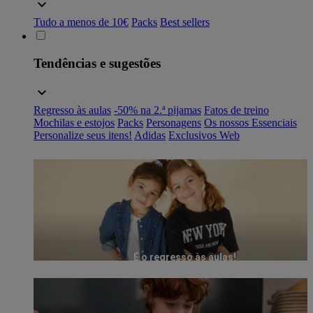
Tudo a menos de 10€
Packs
Best sellers
Tendências e sugestões
Regresso às aulas
-50% na 2.ª pijamas
Fatos de treino
Mochilas e estojos
Packs
Personagens
Os nossos Essenciais
Personalize seus itens!
Adidas
Exclusivos Web
É o regresso às aulas!