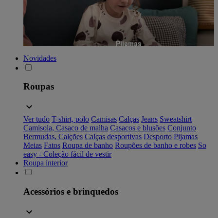
Pijamas
Novidades
Roupas
Ver tudo
T-shirt, polo
Camisas
Calças
Jeans
Sweatshirt
Camisola, Casaco de malha
Casacos e blusões
Conjunto
Bermudas, Calções
Calças desportivas
Desporto
Pijamas
Meias
Fatos
Roupa de banho
Roupões de banho e robes
So
easy - Coleção fácil de vestir
Roupa interior
Acessórios e brinquedos