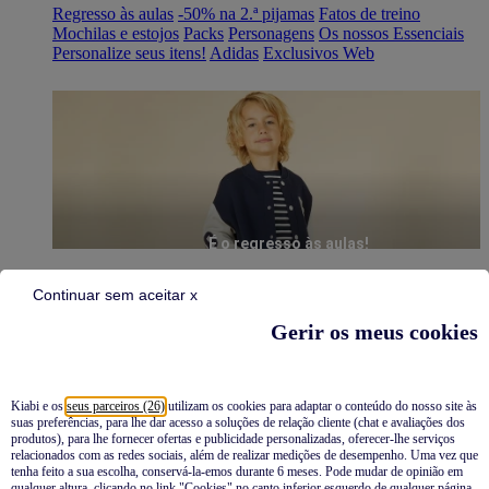
Regresso às aulas
-50% na 2.ª pijamas
Fatos de treino
Mochilas e estojos
Packs
Personagens
Os nossos Essenciais
Personalize seus itens!
Adidas
Exclusivos Web
É o regresso às aulas!
Continuar sem aceitar x
Gerir os meus cookies
Kiabi e os
seus parceiros (26)
utilizam os cookies para adaptar o conteúdo do nosso site às
suas preferências, para lhe dar acesso a soluções de relação cliente (chat e avaliações dos
Pijamas
produtos), para lhe fornecer ofertas e publicidade personalizadas, oferecer-lhe serviços
relacionados com as redes sociais, além de realizar medições de desempenho. Uma vez que
Novidades
tenha feito a sua escolha, conservá-la-emos durante 6 meses. Pode mudar de opinião em
qualquer altura, clicando no link "Cookies" no canto inferior esquerdo de qualquer página