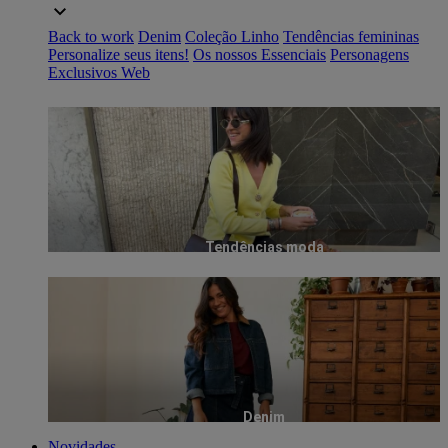
Back to work
Denim
Coleção Linho
Tendências femininas
Personalize seus itens!
Os nossos Essenciais
Personagens
Exclusivos Web
Tendências moda
Denim
Novidades