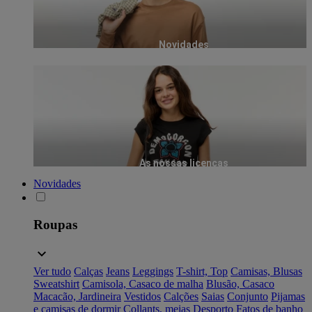
Novidades
As nossas licenças
Novidades
Roupas
Ver tudo
Calças
Jeans
Leggings
T-shirt, Top
Camisas, Blusas
Sweatshirt
Camisola, Casaco de malha
Blusão, Casaco
Macacão, Jardineira
Vestidos
Calções
Saias
Conjunto
Pijamas
e camisas de dormir
Collants, meias
Desporto
Fatos de banho