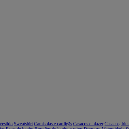
Vestido
Sweatshirt
Camisolas e cardigãs
Casacos e blazer
Casacos, blus
ias
Fatos de banho
Roupões de banho e robes
Desporto
Maternidade
S