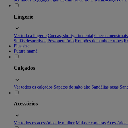
Lingerie
Ver toda a lingerie
Cuecas, shorty, fio dental
Cuecas menstruais
Sutiãs desportivos
Pós-operatório
Roupões de banho e robes
Ro
Plus size
Futura mamã
Calçados
Ver todos os calçados
Sapatos de salto alto
Sandálias rasas
Sand
Acessórios
Ver todos os acessórios de mulher
Malas e carteiras
Acessórios 