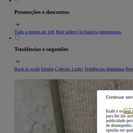
Promoções e descontos
Tudo a menos de 10€
Best sellers
Os básicos intemporais
Tendências e sugestões
Back to work
Denim
Coleção Linho
Tendências femininas
Pers
Continuar sem
Kiabi e os
seus 
para lhe dar ace
publicidade pers
de desempenho. 
opinião em qual