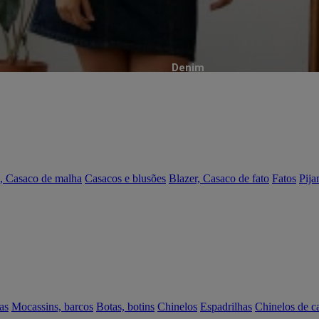
Denim
, Casaco de malha
Casacos e blusões
Blazer, Casaco de fato
Fatos
Pija
as
Mocassins, barcos
Botas, botins
Chinelos
Espadrilhas
Chinelos de c