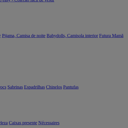
y
Pijama, Camisa de noite
Babydolls, Camisola interior
Futura Mamã
rocs
Sabrinas
Espadrilhas
Chinelos
Pantufas
eleza
Caixas presente
Nécessaires