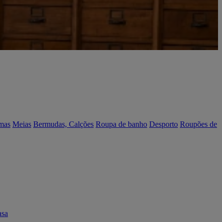
mas
Meias
Bermudas, Calções
Roupa de banho
Desporto
Roupões de
asa