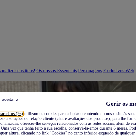
onalize seus itens!
Os nossos Essenciais
Personagens
Exclusivos Web
 aceitar x
Gerir os m
parceiros (26)
utilizam os cookies para adaptar o conteúdo do nosso site às suas 
sso a soluções de relação cliente (chat e avaliações dos produtos), para lhe forne
onalizadas, oferecer-lhe serviços relacionados com as redes sociais, além de re
Uma vez que tenha feito a sua escolha, conservá-la-emos durante 6 meses. Po
quer altura, clicando no link "Cookies" no canto inferior esquerdo de qualquer