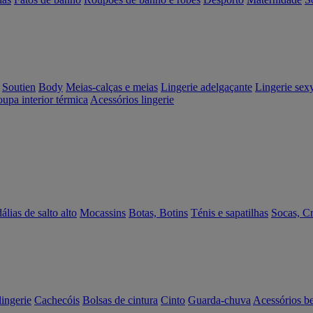
Soutien
Body
Meias-calças e meias
Lingerie adelgaçante
Lingerie sex
upa interior térmica
Acessórios lingerie
álias de salto alto
Mocassins
Botas, Botins
Ténis e sapatilhas
Socas, C
lingerie
Cachecóis
Bolsas de cintura
Cinto
Guarda-chuva
Acessórios b