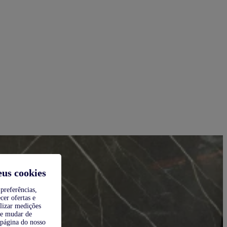
eus cookies
preferências,
cer ofertas e
alizar medições
de mudar de
 página do nosso