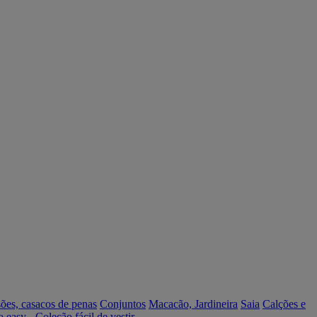
ões, casacos de penas
Conjuntos
Macacão, Jardineira
Saia
Calções e
o easy - Coleção fácil de vestir