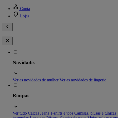
Conta
Lojas
Novidades
Ver as novidades de mulher
Ver as novidades de lingerie
Roupas
Ver tudo
Calças
Jeans
T-shirts e tops
Camisas, blusas e túnicas
bermudas
Leggings
Pijama, Camisa de noite
Meias-calças e me