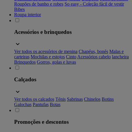
Roupões de banho e robes
So easy - Coleção fácil de vestir
Bibes
Roupa interior
Acessórios e brinquedos
Ver todos os acessórios de menina
Chapéus, bonés
Malas e
carteiras
Mochilas e estojos
Cinto
Acessórios cabelo
lancheira
Brinquedos
Gorros, golas e luvas
Calçados
Ver todos os calçados
Ténis
Sabrinas
Chinelos
Botins
Galochas
Pantufas
Botas
Promoções e descontos