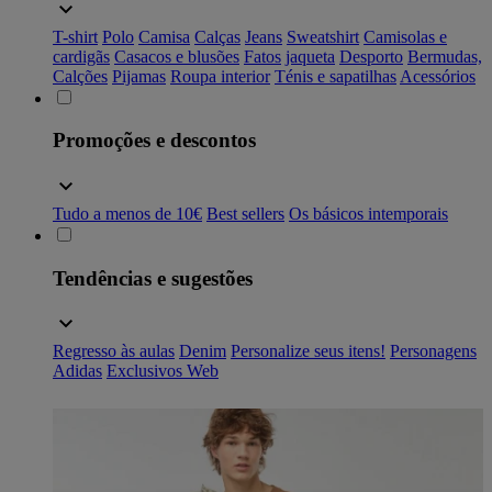
T-shirt
Polo
Camisa
Calças
Jeans
Sweatshirt
Camisolas e
cardigãs
Casacos e blusões
Fatos
jaqueta
Desporto
Bermudas,
Calções
Pijamas
Roupa interior
Ténis e sapatilhas
Acessórios
Promoções e descontos
Tudo a menos de 10€
Best sellers
Os básicos intemporais
Tendências e sugestões
Regresso às aulas
Denim
Personalize seus itens!
Personagens
Adidas
Exclusivos Web