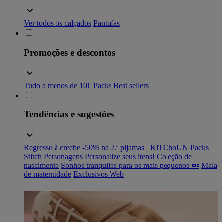
Ver todos os calçados
Pantufas
Promoções e descontos
Tudo a menos de 10€
Packs
Best sellers
Tendências e sugestões
Regresso à creche
-50% na 2.ª pijamas
_KiTChoUN
Packs
Stitch
Personagens
Personalize seus itens!
Coleção de
nascimento
Sonhos tranquilos para os mais pequenos 💤
Mala
de maternidade
Exclusivos Web