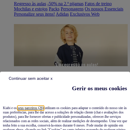
Regresso às aulas
-50% na 2.ª pijamas
Fatos de treino
Mochilas e estojos
Packs
Personagens
Os nossos Essenciais
Personalize seus itens!
Adidas
Exclusivos Web
É o regresso às aulas!
Continuar sem aceitar x
Gerir os meus cookies
Kiabi e os
seus parceiros (26)
utilizam os cookies para adaptar o conteúdo do nosso site às
suas preferências, para lhe dar acesso a soluções de relação cliente (chat e avaliações dos
Pijamas
produtos), para lhe fornecer ofertas e publicidade personalizadas, oferecer-lhe serviços
relacionados com as redes sociais, além de realizar medições de desempenho. Uma vez que
Novidades
tenha feito a sua escolha, conservá-la-emos durante 6 meses. Pode mudar de opinião em
qualquer altura, clicando no link "Cookies" no canto inferior esquerdo de qualquer página