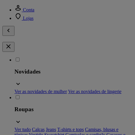
Conta
Lojas
Novidades
Ver as novidades de mulher
Ver as novidades de lingerie
Roupas
Ver tudo
Calças
Jeans
T-shirts e tops
Camisas, blusas e
túnicas
Vestido
Sweatshirt
Camisolas e cardigãs
Casacos e