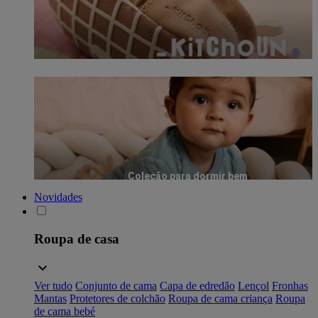
Coleção para dormir bem
Novidades
Roupa de casa
Ver tudo
Conjunto de cama
Capa de edredão
Lençol
Fronhas
Mantas
Protetores de colchão
Roupa de cama criança
Roupa
de cama bebé