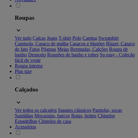
Roupas
Ver tudo
Calças
Jeans
T-shirt
Polo
Camisa
Sweatshirt
Camisola, Casaco de malha
Casacos e blusões
Blazer, Casaco
de fato
Fatos
Pijamas
Meias
Bermudas, Calções
Roupa de
banho
Desporto
Roupões de banho e robes
So easy - Coleção
fácil de vestir
Roupa interior
Plus size
Calçados
Ver todos os calçados
Sapatos clássicos
Pantufas, socas
Sandálias
Mocassins, barcos
Botas, botins
Chinelos
Espadrilhas
Chinelos de casa
Acessórios