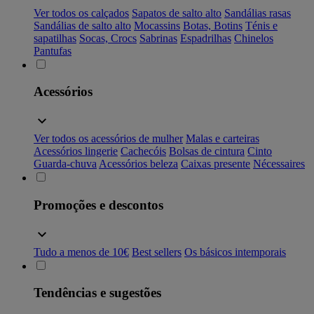
Ver todos os calçados
Sapatos de salto alto
Sandálias rasas
Sandálias de salto alto
Mocassins
Botas, Botins
Ténis e
sapatilhas
Socas, Crocs
Sabrinas
Espadrilhas
Chinelos
Pantufas
Acessórios
Ver todos os acessórios de mulher
Malas e carteiras
Acessórios lingerie
Cachecóis
Bolsas de cintura
Cinto
Guarda-chuva
Acessórios beleza
Caixas presente
Nécessaires
Promoções e descontos
Tudo a menos de 10€
Best sellers
Os básicos intemporais
Tendências e sugestões