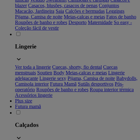
blazer
Casacos, blusões, casacos de penas
Conjuntos
Macacão, Jardineira
Saia
Calções e bermudas
Leggings
Pijama, Camisa de noite
Meias-calças e meias
Fatos de banho
Roupões de banho e robes
Desporto
Maternidade
So easy -
Coleção fácil de vestir
Lingerie
Ver toda a lingerie
Cuecas, shorty, fio dental
Cuecas
menstruais
Soutien
Body
Meias-calças e meias
Lingerie
adelgaçante
Lingerie sexy
Pijama, Camisa de noite
Babydolls,
Camisola interior
Futura Mamã
Sutiãs desportivos
Pós-
operatório
Roupões de banho e robes
Roupa interior térmica
Acessórios lingerie
Plus size
Futura mamã
Calçados