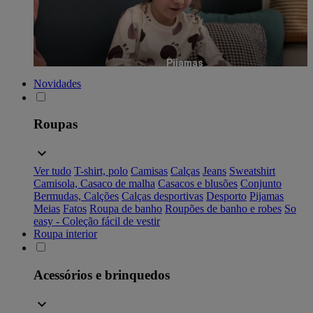
Pijamas
Novidades
Roupas
Ver tudo
T-shirt, polo
Camisas
Calças
Jeans
Sweatshirt
Camisola, Casaco de malha
Casacos e blusões
Conjunto
Bermudas, Calções
Calças desportivas
Desporto
Pijamas
Meias
Fatos
Roupa de banho
Roupões de banho e robes
So
easy - Coleção fácil de vestir
Roupa interior
Acessórios e brinquedos