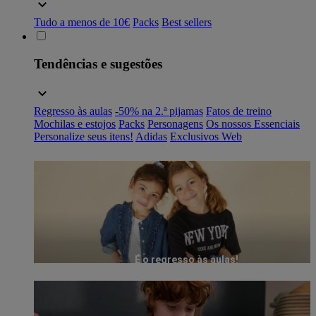
Tudo a menos de 10€
Packs
Best sellers
Tendências e sugestões
Regresso às aulas
-50% na 2.ª pijamas
Fatos de treino
Mochilas e estojos
Packs
Personagens
Os nossos Essenciais
Personalize seus itens!
Adidas
Exclusivos Web
É o regresso às aulas!