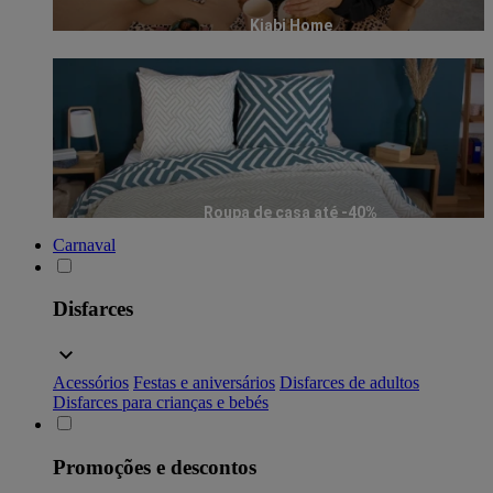
Kiabi Home
Roupa de casa até -40%
Carnaval
Disfarces
Acessórios
Festas e aniversários
Disfarces de adultos
Disfarces para crianças e bebés
Promoções e descontos