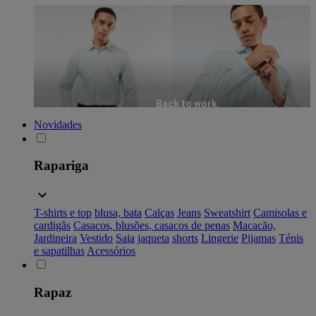
Back to work
Novidades
Rapariga
T-shirts e top
blusa, bata
Calças
Jeans
Sweatshirt
Camisolas e
cardigãs
Casacos, blusões, casacos de penas
Macacão,
Jardineira
Vestido
Saia
jaqueta
shorts
Lingerie
Pijamas
Ténis
e sapatilhas
Acessórios
Rapaz