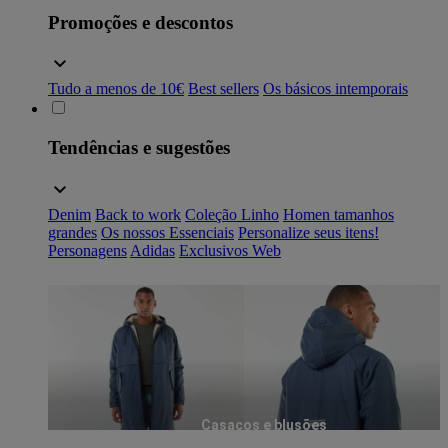
Promoções e descontos
Tudo a menos de 10€
Best sellers
Os básicos intemporais
Tendências e sugestões
Denim
Back to work
Coleção Linho
Homen tamanhos
grandes
Os nossos Essenciais
Personalize seus itens!
Personagens
Adidas
Exclusivos Web
Casacos e blusões