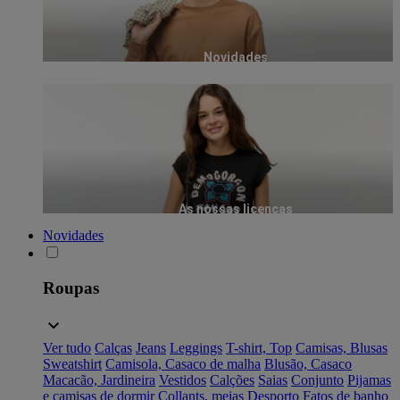
Novidades
As nossas licenças
Novidades
Roupas
Ver tudo
Calças
Jeans
Leggings
T-shirt, Top
Camisas, Blusas
Sweatshirt
Camisola, Casaco de malha
Blusão, Casaco
Macacão, Jardineira
Vestidos
Calções
Saias
Conjunto
Pijamas
e camisas de dormir
Collants, meias
Desporto
Fatos de banho