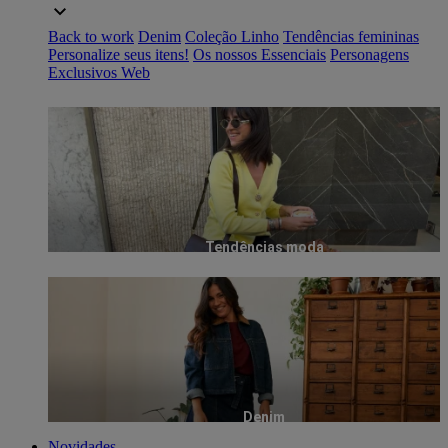
Back to work
Denim
Coleção Linho
Tendências femininas
Personalize seus itens!
Os nossos Essenciais
Personagens
Exclusivos Web
Tendências moda
Denim
Novidades