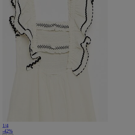
1
/
4
-42%