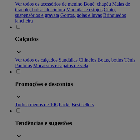
Ver todos os acessórios de menino
Boné, chapéu
Malas de
tiracolo, bolsas de cintura
Mochilas e estojos
Cinto,
suspensórios e gravata
Gorros, golas e luvas
Brinquedos
lancheira
Calçados
Ver todos os calçados
Sandálias
Chinelos
Botas, botins
Ténis
Pantufas
Mocassins e sapatos de vela
Promoções e descontos
Tudo a menos de 10€
Packs
Best sellers
Tendências e sugestões