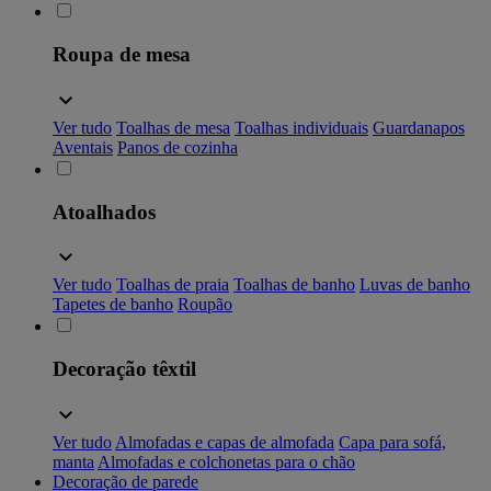
Roupa de mesa
Ver tudo
Toalhas de mesa
Toalhas individuais
Guardanapos
Aventais
Panos de cozinha
Atoalhados
Ver tudo
Toalhas de praia
Toalhas de banho
Luvas de banho
Tapetes de banho
Roupão
Decoração têxtil
Ver tudo
Almofadas e capas de almofada
Capa para sofá,
manta
Almofadas e colchonetas para o chão
Decoração de parede