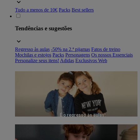
Tudo a menos de 10€
Packs
Best sellers
Tendências e sugestões
Regresso às aulas
-50% na 2.ª pijamas
Fatos de treino
Mochilas e estojos
Packs
Personagens
Os nossos Essenciais
Personalize seus itens!
Adidas
Exclusivos Web
É o regresso às aulas!