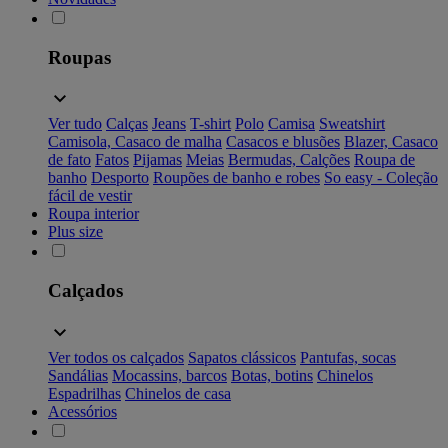
Roupas
Ver tudo
Calças
Jeans
T-shirt
Polo
Camisa
Sweatshirt
Camisola, Casaco de malha
Casacos e blusões
Blazer, Casaco
de fato
Fatos
Pijamas
Meias
Bermudas, Calções
Roupa de
banho
Desporto
Roupões de banho e robes
So easy - Coleção
fácil de vestir
Roupa interior
Plus size
Calçados
Ver todos os calçados
Sapatos clássicos
Pantufas, socas
Sandálias
Mocassins, barcos
Botas, botins
Chinelos
Espadrilhas
Chinelos de casa
Acessórios