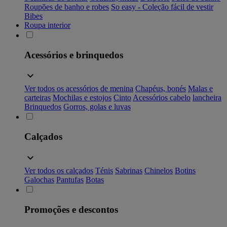
Roupões de banho e robes
So easy - Coleção fácil de vestir
Bibes
Roupa interior
Acessórios e brinquedos
Ver todos os acessórios de menina
Chapéus, bonés
Malas e
carteiras
Mochilas e estojos
Cinto
Acessórios cabelo
lancheira
Brinquedos
Gorros, golas e luvas
Calçados
Ver todos os calçados
Ténis
Sabrinas
Chinelos
Botins
Galochas
Pantufas
Botas
Promoções e descontos