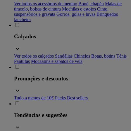
Ver todos os acessórios de menino
Boné, chapéu
Malas de
tiracolo, bolsas de cintura
Mochilas e estojos
Cinto,
suspensórios e gravata
Gorros, golas e luvas
Brinquedos
lancheira
Calçados
Ver todos os calçados
Sandálias
Chinelos
Botas, botins
Ténis
Pantufas
Mocassins e sapatos de vela
Promoções e descontos
Tudo a menos de 10€
Packs
Best sellers
Tendências e sugestões