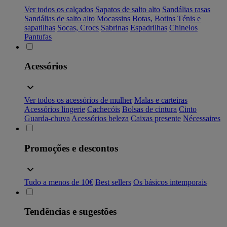
Ver todos os calçados
Sapatos de salto alto
Sandálias rasas
Sandálias de salto alto
Mocassins
Botas, Botins
Ténis e
sapatilhas
Socas, Crocs
Sabrinas
Espadrilhas
Chinelos
Pantufas
Acessórios
Ver todos os acessórios de mulher
Malas e carteiras
Acessórios lingerie
Cachecóis
Bolsas de cintura
Cinto
Guarda-chuva
Acessórios beleza
Caixas presente
Nécessaires
Promoções e descontos
Tudo a menos de 10€
Best sellers
Os básicos intemporais
Tendências e sugestões