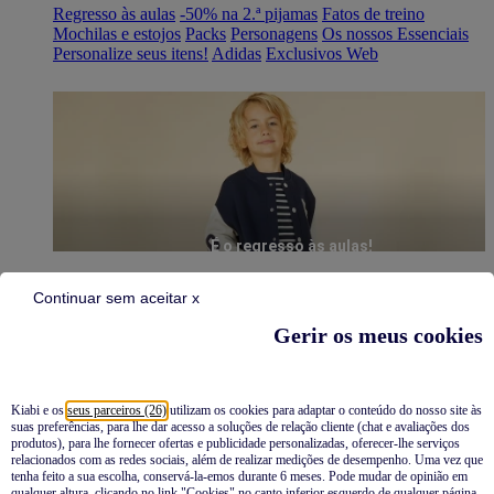
Regresso às aulas
-50% na 2.ª pijamas
Fatos de treino
Mochilas e estojos
Packs
Personagens
Os nossos Essenciais
Personalize seus itens!
Adidas
Exclusivos Web
É o regresso às aulas!
Continuar sem aceitar x
Gerir os meus cookies
Kiabi e os
seus parceiros (26)
utilizam os cookies para adaptar o conteúdo do nosso site às
suas preferências, para lhe dar acesso a soluções de relação cliente (chat e avaliações dos
Pijamas
produtos), para lhe fornecer ofertas e publicidade personalizadas, oferecer-lhe serviços
relacionados com as redes sociais, além de realizar medições de desempenho. Uma vez que
Novidades
tenha feito a sua escolha, conservá-la-emos durante 6 meses. Pode mudar de opinião em
qualquer altura, clicando no link "Cookies" no canto inferior esquerdo de qualquer página