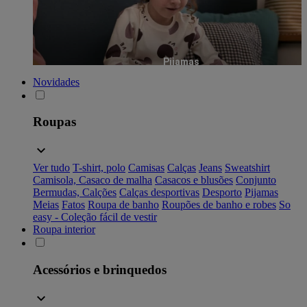
Pijamas
Novidades
Roupas
Ver tudo
T-shirt, polo
Camisas
Calças
Jeans
Sweatshirt
Camisola, Casaco de malha
Casacos e blusões
Conjunto
Bermudas, Calções
Calças desportivas
Desporto
Pijamas
Meias
Fatos
Roupa de banho
Roupões de banho e robes
So
easy - Coleção fácil de vestir
Roupa interior
Acessórios e brinquedos