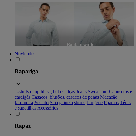
Back to work
Novidades
Rapariga
T-shirts e top
blusa, bata
Calças
Jeans
Sweatshirt
Camisolas e
cardigãs
Casacos, blusões, casacos de penas
Macacão,
Jardineira
Vestido
Saia
jaqueta
shorts
Lingerie
Pijamas
Ténis
e sapatilhas
Acessórios
Rapaz