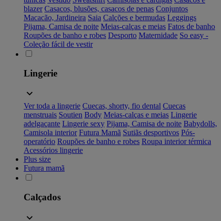
blazer
Casacos, blusões, casacos de penas
Conjuntos
Macacão, Jardineira
Saia
Calções e bermudas
Leggings
Pijama, Camisa de noite
Meias-calças e meias
Fatos de banho
Roupões de banho e robes
Desporto
Maternidade
So easy -
Coleção fácil de vestir
Lingerie
Ver toda a lingerie
Cuecas, shorty, fio dental
Cuecas
menstruais
Soutien
Body
Meias-calças e meias
Lingerie
adelgaçante
Lingerie sexy
Pijama, Camisa de noite
Babydolls,
Camisola interior
Futura Mamã
Sutiãs desportivos
Pós-
operatório
Roupões de banho e robes
Roupa interior térmica
Acessórios lingerie
Plus size
Futura mamã
Calçados