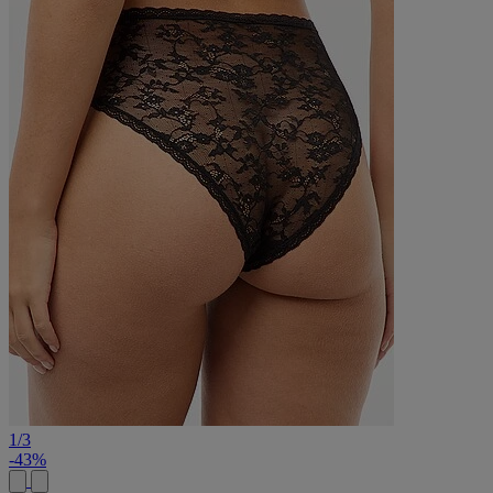
1
/
3
-43%