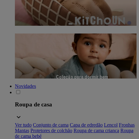
Coleção para dormir bem
Novidades
Roupa de casa
Ver tudo
Conjunto de cama
Capa de edredão
Lençol
Fronhas
Mantas
Protetores de colchão
Roupa de cama criança
Roupa
de cama bebé