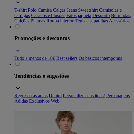
T-shirt
Polo
Camisa
Calças
Jeans
Sweatshirt
Camisolas e
cardigãs
Casacos e blusões
Fatos
jaqueta
Desporto
Bermudas,
Calções
Pijamas
Roupa interior
Ténis e sapatilhas
Acessórios
Promoções e descontos
Tudo a menos de 10€
Best sellers
Os básicos intemporais
Tendências e sugestões
Regresso às aulas
Denim
Personalize seus itens!
Personagens
Adidas
Exclusivos Web