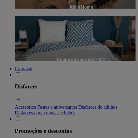
Kiabi Home
Roupa de casa até -40%
Carnaval
Disfarces
Acessórios
Festas e aniversários
Disfarces de adultos
Disfarces para crianças e bebés
Promoções e descontos