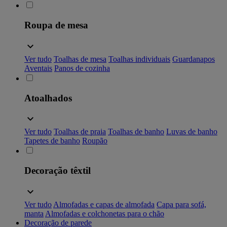
Roupa de mesa
Ver tudo
Toalhas de mesa
Toalhas individuais
Guardanapos
Aventais
Panos de cozinha
Atoalhados
Ver tudo
Toalhas de praia
Toalhas de banho
Luvas de banho
Tapetes de banho
Roupão
Decoração têxtil
Ver tudo
Almofadas e capas de almofada
Capa para sofá,
manta
Almofadas e colchonetas para o chão
Decoração de parede