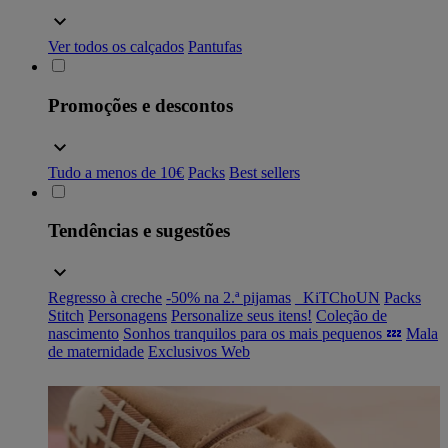
Ver todos os calçados
Pantufas
Promoções e descontos
Tudo a menos de 10€
Packs
Best sellers
Tendências e sugestões
Regresso à creche
-50% na 2.ª pijamas
_KiTChoUN
Packs
Stitch
Personagens
Personalize seus itens!
Coleção de
nascimento
Sonhos tranquilos para os mais pequenos 💤
Mala
de maternidade
Exclusivos Web