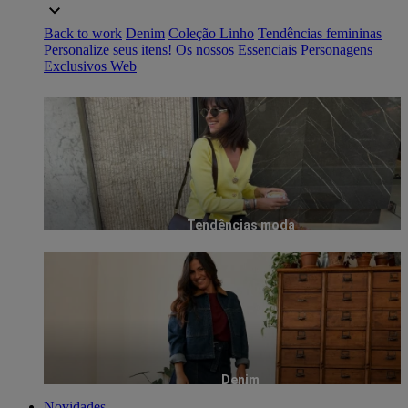
Back to work
Denim
Coleção Linho
Tendências femininas
Personalize seus itens!
Os nossos Essenciais
Personagens
Exclusivos Web
Tendências moda
Denim
Novidades