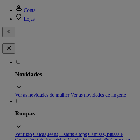
Conta
Lojas
Novidades
Ver as novidades de mulher
Ver as novidades de lingerie
Roupas
Ver tudo
Calças
Jeans
T-shirts e tops
Camisas, blusas e
túnicas
Vestido
Sweatshirt
Camisolas e cardigãs
Casacos e