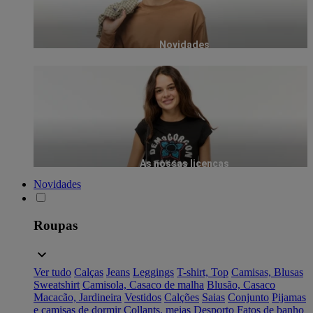
Novidades
As nossas licenças
Novidades
Roupas
Ver tudo
Calças
Jeans
Leggings
T-shirt, Top
Camisas, Blusas
Sweatshirt
Camisola, Casaco de malha
Blusão, Casaco
Macacão, Jardineira
Vestidos
Calções
Saias
Conjunto
Pijamas
e camisas de dormir
Collants, meias
Desporto
Fatos de banho