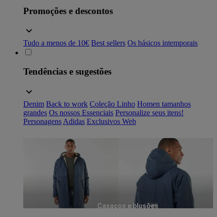
Promoções e descontos
Tudo a menos de 10€
Best sellers
Os básicos intemporais
Tendências e sugestões
Denim
Back to work
Coleção Linho
Homen tamanhos
grandes
Os nossos Essenciais
Personalize seus itens!
Personagens
Adidas
Exclusivos Web
Casacos e blusões