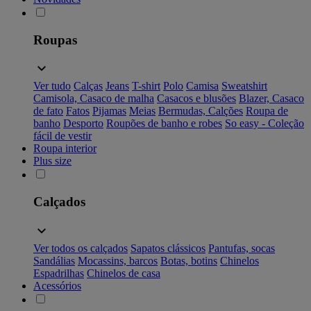
Roupas
Ver tudo
Calças
Jeans
T-shirt
Polo
Camisa
Sweatshirt
Camisola, Casaco de malha
Casacos e blusões
Blazer, Casaco
de fato
Fatos
Pijamas
Meias
Bermudas, Calções
Roupa de
banho
Desporto
Roupões de banho e robes
So easy - Coleção
fácil de vestir
Roupa interior
Plus size
Calçados
Ver todos os calçados
Sapatos clássicos
Pantufas, socas
Sandálias
Mocassins, barcos
Botas, botins
Chinelos
Espadrilhas
Chinelos de casa
Acessórios