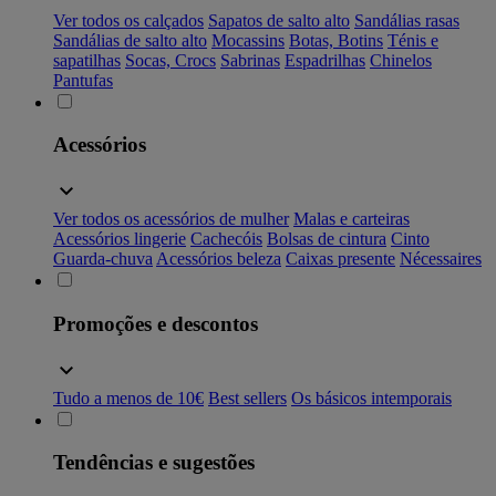
Ver todos os calçados
Sapatos de salto alto
Sandálias rasas
Sandálias de salto alto
Mocassins
Botas, Botins
Ténis e
sapatilhas
Socas, Crocs
Sabrinas
Espadrilhas
Chinelos
Pantufas
Acessórios
Ver todos os acessórios de mulher
Malas e carteiras
Acessórios lingerie
Cachecóis
Bolsas de cintura
Cinto
Guarda-chuva
Acessórios beleza
Caixas presente
Nécessaires
Promoções e descontos
Tudo a menos de 10€
Best sellers
Os básicos intemporais
Tendências e sugestões