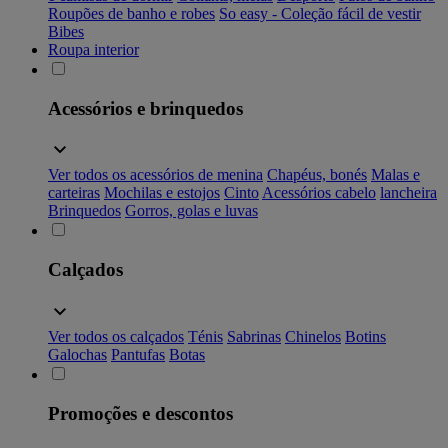
Roupões de banho e robes
So easy - Coleção fácil de vestir
Bibes
Roupa interior
Acessórios e brinquedos
Ver todos os acessórios de menina
Chapéus, bonés
Malas e
carteiras
Mochilas e estojos
Cinto
Acessórios cabelo
lancheira
Brinquedos
Gorros, golas e luvas
Calçados
Ver todos os calçados
Ténis
Sabrinas
Chinelos
Botins
Galochas
Pantufas
Botas
Promoções e descontos