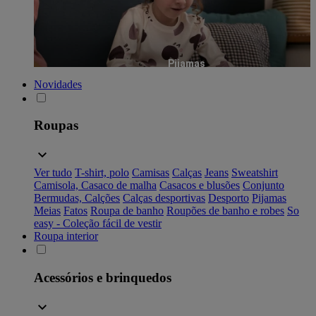
Pijamas
Novidades
Roupas
Ver tudo
T-shirt, polo
Camisas
Calças
Jeans
Sweatshirt
Camisola, Casaco de malha
Casacos e blusões
Conjunto
Bermudas, Calções
Calças desportivas
Desporto
Pijamas
Meias
Fatos
Roupa de banho
Roupões de banho e robes
So
easy - Coleção fácil de vestir
Roupa interior
Acessórios e brinquedos