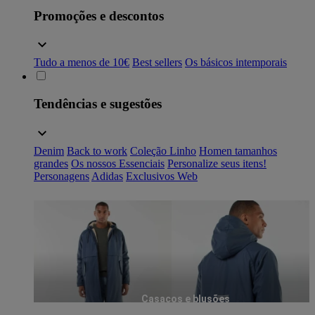
Promoções e descontos
Tudo a menos de 10€
Best sellers
Os básicos intemporais
Tendências e sugestões
Denim
Back to work
Coleção Linho
Homen tamanhos
grandes
Os nossos Essenciais
Personalize seus itens!
Personagens
Adidas
Exclusivos Web
Casacos e blusões