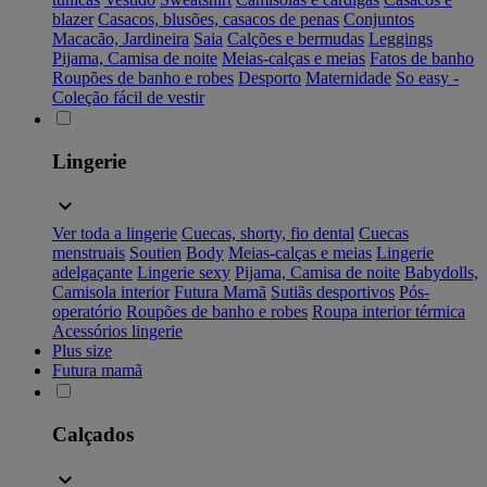
blazer
Casacos, blusões, casacos de penas
Conjuntos
Macacão, Jardineira
Saia
Calções e bermudas
Leggings
Pijama, Camisa de noite
Meias-calças e meias
Fatos de banho
Roupões de banho e robes
Desporto
Maternidade
So easy -
Coleção fácil de vestir
Lingerie
Ver toda a lingerie
Cuecas, shorty, fio dental
Cuecas
menstruais
Soutien
Body
Meias-calças e meias
Lingerie
adelgaçante
Lingerie sexy
Pijama, Camisa de noite
Babydolls,
Camisola interior
Futura Mamã
Sutiãs desportivos
Pós-
operatório
Roupões de banho e robes
Roupa interior térmica
Acessórios lingerie
Plus size
Futura mamã
Calçados