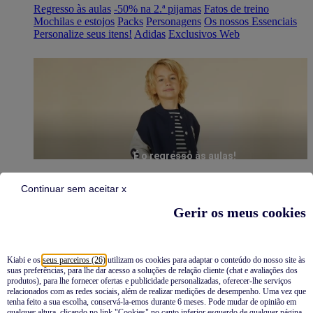
Regresso às aulas
-50% na 2.ª pijamas
Fatos de treino
Mochilas e estojos
Packs
Personagens
Os nossos Essenciais
Personalize seus itens!
Adidas
Exclusivos Web
É o regresso às aulas!
Continuar sem aceitar x
Gerir os meus cookies
Kiabi e os
seus parceiros (26)
utilizam os cookies para adaptar o conteúdo do nosso site às
suas preferências, para lhe dar acesso a soluções de relação cliente (chat e avaliações dos
Pijamas
produtos), para lhe fornecer ofertas e publicidade personalizadas, oferecer-lhe serviços
relacionados com as redes sociais, além de realizar medições de desempenho. Uma vez que
Novidades
tenha feito a sua escolha, conservá-la-emos durante 6 meses. Pode mudar de opinião em
qualquer altura, clicando no link "Cookies" no canto inferior esquerdo de qualquer página