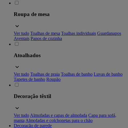
Roupa de mesa
Ver tudo
Toalhas de mesa
Toalhas individuais
Guardanapos
Aventais
Panos de cozinha
Atoalhados
Ver tudo
Toalhas de praia
Toalhas de banho
Luvas de banho
Tapetes de banho
Roupão
Decoração têxtil
Ver tudo
Almofadas e capas de almofada
Capa para sofá,
manta
Almofadas e colchonetas para o chão
Decoração de parede