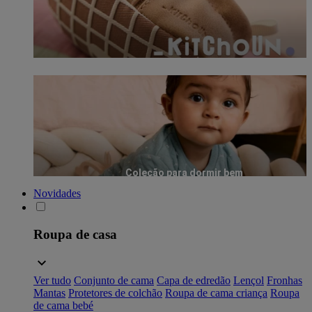
Coleção para dormir bem
Novidades
Roupa de casa
Ver tudo
Conjunto de cama
Capa de edredão
Lençol
Fronhas
Mantas
Protetores de colchão
Roupa de cama criança
Roupa
de cama bebé