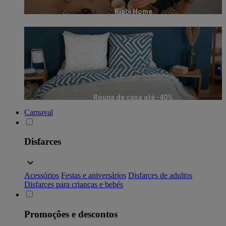
Kiabi Home
Roupa de casa até -40%
Carnaval
Disfarces
Acessórios
Festas e aniversários
Disfarces de adultos
Disfarces para crianças e bebés
Promoções e descontos