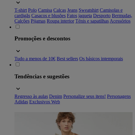
T-shirt
Polo
Camisa
Calças
Jeans
Sweatshirt
Camisolas e
cardigãs
Casacos e blusões
Fatos
jaqueta
Desporto
Bermudas,
Calções
Pijamas
Roupa interior
Ténis e sapatilhas
Acessórios
Promoções e descontos
Tudo a menos de 10€
Best sellers
Os básicos intemporais
Tendências e sugestões
Regresso às aulas
Denim
Personalize seus itens!
Personagens
Adidas
Exclusivos Web