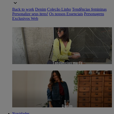
Back to work
Denim
Coleção Linho
Tendências femininas
Personalize seus itens!
Os nossos Essenciais
Personagens
Exclusivos Web
Tendências moda
Denim
Novidades