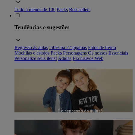
Tudo a menos de 10€
Packs
Best sellers
Tendências e sugestões
Regresso às aulas
-50% na 2.ª pijamas
Fatos de treino
Mochilas e estojos
Packs
Personagens
Os nossos Essenciais
Personalize seus itens!
Adidas
Exclusivos Web
É o regresso às aulas!