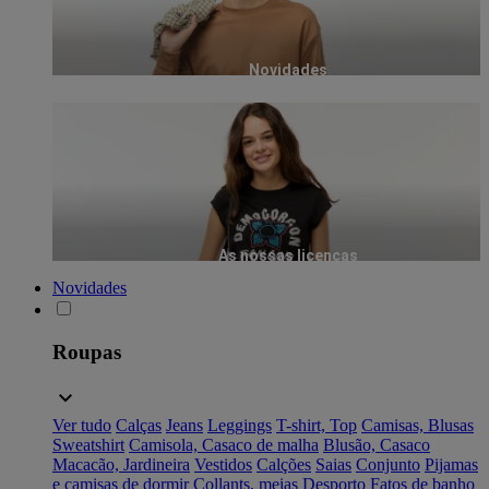
Novidades
As nossas licenças
Novidades
Roupas
Ver tudo
Calças
Jeans
Leggings
T-shirt, Top
Camisas, Blusas
Sweatshirt
Camisola, Casaco de malha
Blusão, Casaco
Macacão, Jardineira
Vestidos
Calções
Saias
Conjunto
Pijamas
e camisas de dormir
Collants, meias
Desporto
Fatos de banho