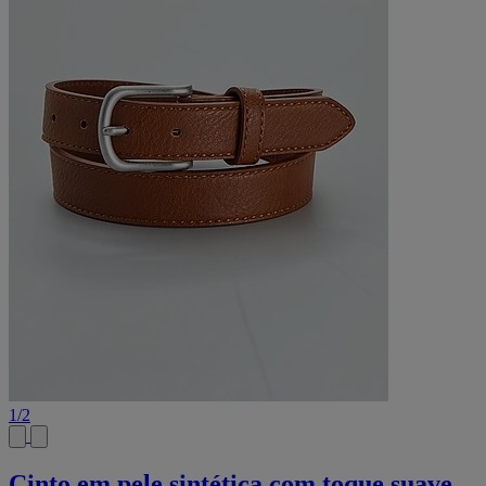
1
/
2
Cinto em pele sintética com toque suave