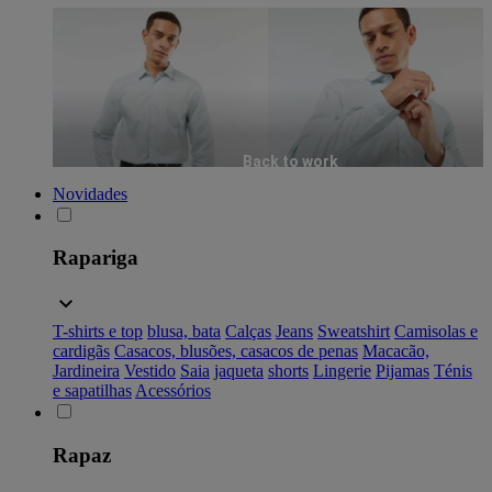
Back to work
Novidades
Rapariga
T-shirts e top
blusa, bata
Calças
Jeans
Sweatshirt
Camisolas e
cardigãs
Casacos, blusões, casacos de penas
Macacão,
Jardineira
Vestido
Saia
jaqueta
shorts
Lingerie
Pijamas
Ténis
e sapatilhas
Acessórios
Rapaz