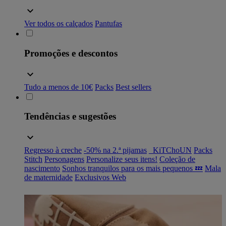
Ver todos os calçados
Pantufas
Promoções e descontos
Tudo a menos de 10€
Packs
Best sellers
Tendências e sugestões
Regresso à creche
-50% na 2.ª pijamas
_KiTChoUN
Packs
Stitch
Personagens
Personalize seus itens!
Coleção de
nascimento
Sonhos tranquilos para os mais pequenos 💤
Mala
de maternidade
Exclusivos Web