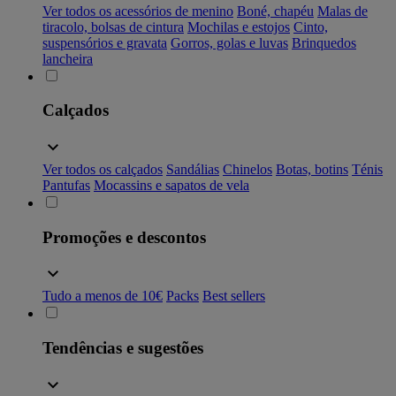
Ver todos os acessórios de menino
Boné, chapéu
Malas de
tiracolo, bolsas de cintura
Mochilas e estojos
Cinto,
suspensórios e gravata
Gorros, golas e luvas
Brinquedos
lancheira
Calçados
Ver todos os calçados
Sandálias
Chinelos
Botas, botins
Ténis
Pantufas
Mocassins e sapatos de vela
Promoções e descontos
Tudo a menos de 10€
Packs
Best sellers
Tendências e sugestões