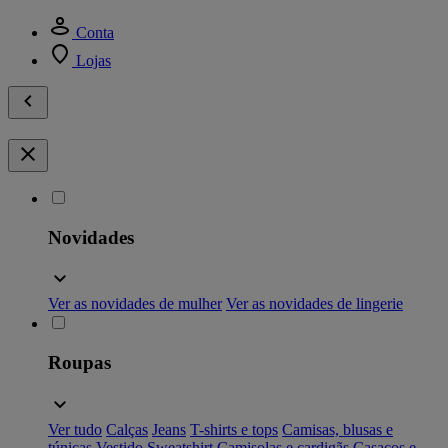
Conta
Lojas
Novidades
Ver as novidades de mulher
Ver as novidades de lingerie
Roupas
Ver tudo
Calças
Jeans
T-shirts e tops
Camisas, blusas e
túnicas
Vestido
Sweatshirt
Camisolas e cardigãs
Casacos e