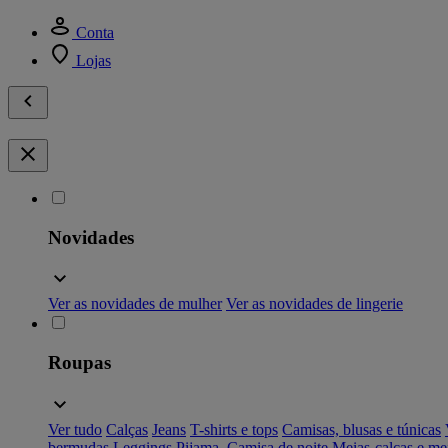
Conta
Lojas
Novidades
Ver as novidades de mulher
Ver as novidades de lingerie
Roupas
Ver tudo
Calças
Jeans
T-shirts e tops
Camisas, blusas e túnicas
bermudas
Leggings
Pijama, Camisa de noite
Meias-calças e me