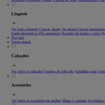
Lingerie
Ver toda a lingerie
Cuecas, shorty, fio dental
Cuecas menstruais
Sutiãs desportivos
Pós-operatório
Roupões de banho e robes
Ro
Plus size
Futura mamã
Calçados
Ver todos os calçados
Sapatos de salto alto
Sandálias rasas
Sand
Acessórios
Ver todos os acessórios de mulher
Malas e carteiras
Acessórios 