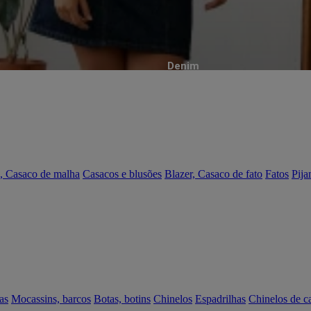
Denim
, Casaco de malha
Casacos e blusões
Blazer, Casaco de fato
Fatos
Pija
as
Mocassins, barcos
Botas, botins
Chinelos
Espadrilhas
Chinelos de c