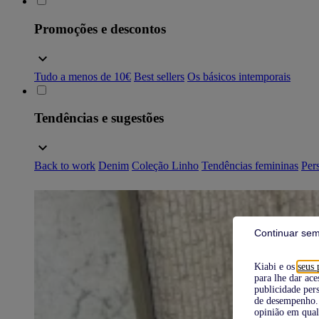
Promoções e descontos
Tudo a menos de 10€
Best sellers
Os básicos intemporais
Tendências e sugestões
Back to work
Denim
Coleção Linho
Tendências femininas
Pers
Continuar sem
Kiabi e os
seus 
para lhe dar ace
publicidade pers
de desempenho. 
opinião em qual