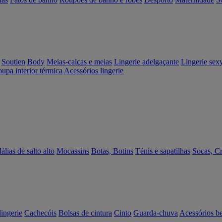
Soutien
Body
Meias-calças e meias
Lingerie adelgaçante
Lingerie sex
upa interior térmica
Acessórios lingerie
álias de salto alto
Mocassins
Botas, Botins
Ténis e sapatilhas
Socas, C
lingerie
Cachecóis
Bolsas de cintura
Cinto
Guarda-chuva
Acessórios b