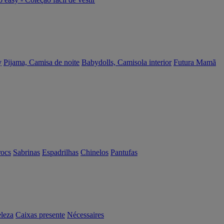
y
Pijama, Camisa de noite
Babydolls, Camisola interior
Futura Mamã
rocs
Sabrinas
Espadrilhas
Chinelos
Pantufas
eleza
Caixas presente
Nécessaires