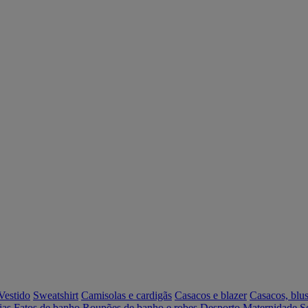
Vestido
Sweatshirt
Camisolas e cardigãs
Casacos e blazer
Casacos, blus
ias
Fatos de banho
Roupões de banho e robes
Desporto
Maternidade
S