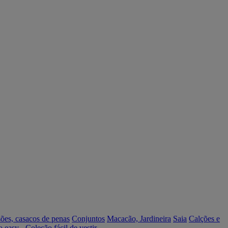
ões, casacos de penas
Conjuntos
Macacão, Jardineira
Saia
Calções e
o easy - Coleção fácil de vestir