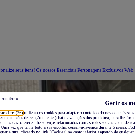
onalize seus itens!
Os nossos Essenciais
Personagens
Exclusivos Web
 aceitar x
Gerir os m
parceiros (26)
utilizam os cookies para adaptar o conteúdo do nosso site às suas 
sso a soluções de relação cliente (chat e avaliações dos produtos), para lhe forne
onalizadas, oferecer-lhe serviços relacionados com as redes sociais, além de re
Uma vez que tenha feito a sua escolha, conservá-la-emos durante 6 meses. Po
quer altura, clicando no link "Cookies" no canto inferior esquerdo de qualquer