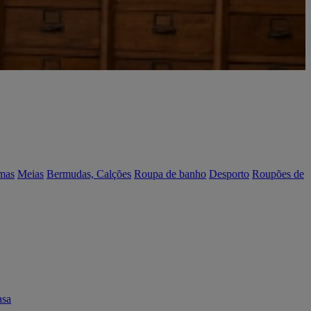
mas
Meias
Bermudas, Calções
Roupa de banho
Desporto
Roupões de
asa