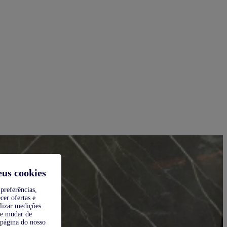
eus cookies
preferências,
cer ofertas e
alizar medições
de mudar de
 página do nosso