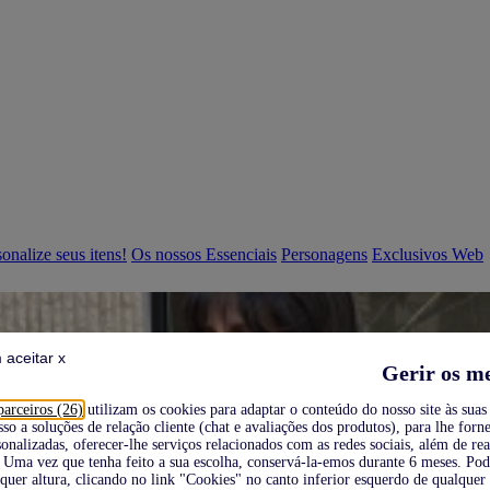
onalize seus itens!
Os nossos Essenciais
Personagens
Exclusivos Web
 aceitar x
Gerir os m
parceiros (26)
utilizam os cookies para adaptar o conteúdo do nosso site às suas 
sso a soluções de relação cliente (chat e avaliações dos produtos), para lhe forne
onalizadas, oferecer-lhe serviços relacionados com as redes sociais, além de re
Uma vez que tenha feito a sua escolha, conservá-la-emos durante 6 meses. Po
quer altura, clicando no link "Cookies" no canto inferior esquerdo de qualquer