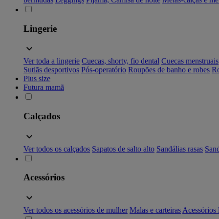
Lingerie
Ver toda a lingerie
Cuecas, shorty, fio dental
Cuecas menstruais
Sutiãs desportivos
Pós-operatório
Roupões de banho e robes
Ro
Plus size
Futura mamã
Calçados
Ver todos os calçados
Sapatos de salto alto
Sandálias rasas
Sand
Acessórios
Ver todos os acessórios de mulher
Malas e carteiras
Acessórios 