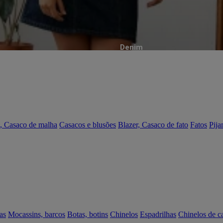
Denim
, Casaco de malha
Casacos e blusões
Blazer, Casaco de fato
Fatos
Pija
as
Mocassins, barcos
Botas, botins
Chinelos
Espadrilhas
Chinelos de c