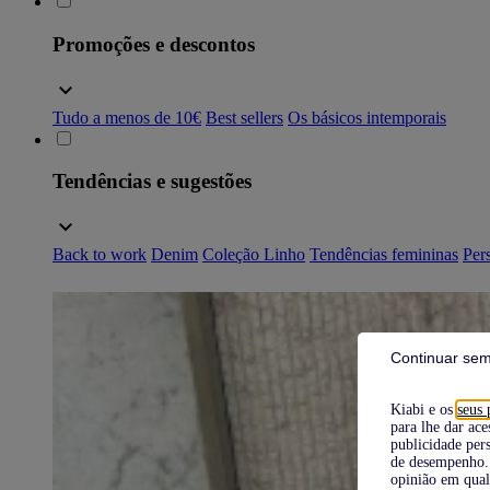
Promoções e descontos
Tudo a menos de 10€
Best sellers
Os básicos intemporais
Tendências e sugestões
Back to work
Denim
Coleção Linho
Tendências femininas
Pers
Continuar sem
Kiabi e os
seus 
para lhe dar ace
publicidade pers
de desempenho. 
opinião em qual