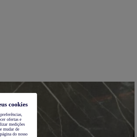
eus cookies
preferências,
cer ofertas e
alizar medições
de mudar de
 página do nosso