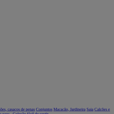
ões, casacos de penas
Conjuntos
Macacão, Jardineira
Saia
Calções e
o easy - Coleção fácil de vestir