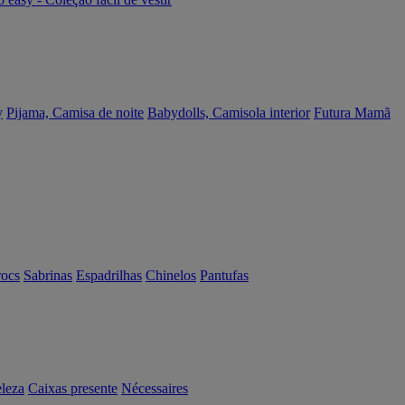
y
Pijama, Camisa de noite
Babydolls, Camisola interior
Futura Mamã
rocs
Sabrinas
Espadrilhas
Chinelos
Pantufas
eleza
Caixas presente
Nécessaires