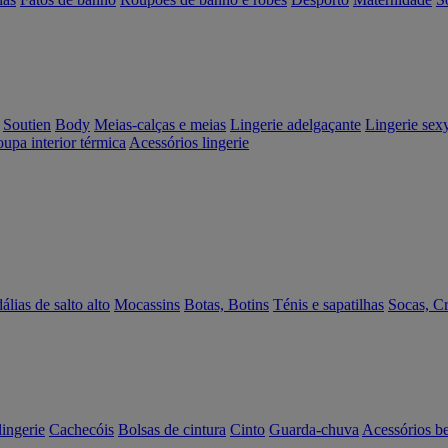
Soutien
Body
Meias-calças e meias
Lingerie adelgaçante
Lingerie sex
upa interior térmica
Acessórios lingerie
álias de salto alto
Mocassins
Botas, Botins
Ténis e sapatilhas
Socas, C
lingerie
Cachecóis
Bolsas de cintura
Cinto
Guarda-chuva
Acessórios b