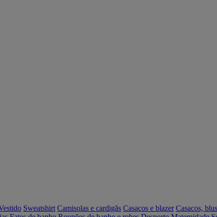
Vestido
Sweatshirt
Camisolas e cardigãs
Casacos e blazer
Casacos, blus
ias
Fatos de banho
Roupões de banho e robes
Desporto
Maternidade
S