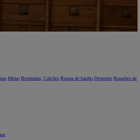
mas
Meias
Bermudas, Calções
Roupa de banho
Desporto
Roupões de
asa