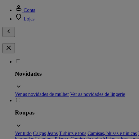
Conta
Lojas
Novidades
Ver as novidades de mulher
Ver as novidades de lingerie
Roupas
Ver tudo
Calças
Jeans
T-shirts e tops
Camisas, blusas e túnicas
bermudas
Leggings
Pijama, Camisa de noite
Meias-calças e me